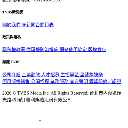
TVBS新聞網
關於我們
56新聞台節目表
政策與隱私
隱私權政策
性騷擾防治措施
網站使用協定
版權宣告
認識 TVBS
公司介紹
企業動態
人才招募
主播專區
星藝象娛樂
節目版權銷售
公開招標
業務服務
官方聲明
獲獎紀錄／認證
2026 © TVBS Media Inc. All Rights Reserved. 台北市內湖區瑞
光路451號 | 聯利媒體股份有限公司