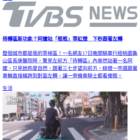
待轉區新功能？阿嬤站「框框」等紅燈 下秒跟著左轉
整個城市都是我的等候區！一名網友17日晚間騎車行經桃園龜
山區長庚醫院時，驚見左前方「待轉區」內竟然站著一名阿
嬤，只見她態度自然，踏著三七步望向前方，綠燈一亮還跟著
車輛直接橫跨到對面左轉，讓一旁機車騎士都看傻眼。
生活