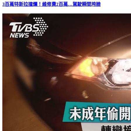
3百萬特斯拉撞爛！維修費2百萬…駕駛瞬間垮臉