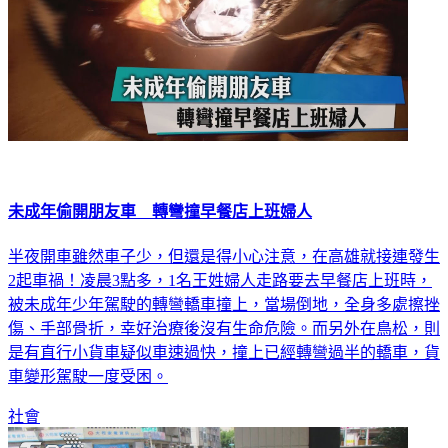
未成年偷開朋友車 轉彎撞早餐店上班婦人
半夜開車雖然車子少，但還是得小心注意，在高雄就接連發生
2起車禍！凌晨3點多，1名王姓婦人走路要去早餐店上班時，
被未成年少年駕駛的轉彎轎車撞上，當場倒地，全身多處擦挫
傷、手部骨折，幸好治療後沒有生命危險。而另外在鳥松，則
是有直行小貨車疑似車速過快，撞上已經轉彎過半的轎車，貨
車變形駕駛一度受困。
社會