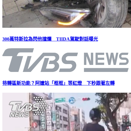
300萬特斯拉為閃他撞爛 TIIDA駕駛對話曝光
待轉區新功能？阿嬤站「框框」等紅燈 下秒跟著左轉