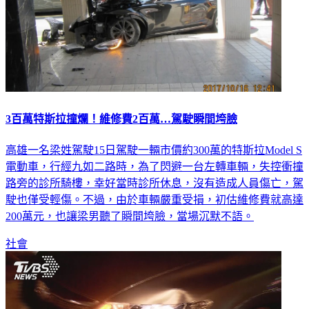
3百萬特斯拉撞爛！維修費2百萬…駕駛瞬間垮臉
高雄一名梁姓駕駛15日駕駛一輛市價約300萬的特斯拉Model S
電動車，行經九如二路時，為了閃避一台左轉車輛，失控衝撞
路旁的診所騎樓，幸好當時診所休息，沒有造成人員傷亡，駕
駛也僅受輕傷。不過，由於車輛嚴重受損，初估維修費就高達
200萬元，也讓梁男聽了瞬間垮臉，當場沉默不語。
社會