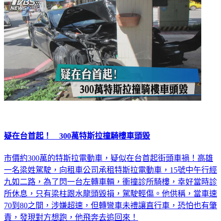
疑在台首起！ 300萬特斯拉撞騎樓車頭毀
市價約300萬的特斯拉電動車，疑似在台首起街頭車禍！高雄
一名梁姓駕駛，向租車公司承租特斯拉電動車，15號中午行經
九如二路，為了閃一台左轉車輛，衝撞診所騎樓，幸好當時診
所休息，只有梁柱跟水龍頭毀損，駕駛輕傷。他供稱，當車速
70到80之間，涉嫌超速，但轉彎車未禮讓直行車，恐怕也有肇
責，發現對方想跑，他飛奔去追回來！