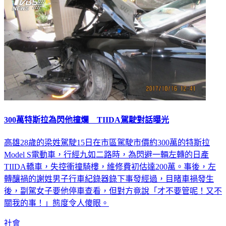
300萬特斯拉為閃他撞爛 TIIDA駕駛對話曝光
高雄28歲的梁姓駕駛15日在市區駕駛市價約300萬的特斯拉
Model S電動車，行經九如二路時，為閃避一輛左轉的日產
TIIDA轎車，失控衝撞騎樓，維修費初估達200萬。事後，左
轉釀禍的謝姓男子行車紀錄器錄下事發經過，目睹車禍發生
後，副駕女子要他停車查看，但對方竟說「才不要管呢！又不
關我的事！」態度令人傻眼。
社會