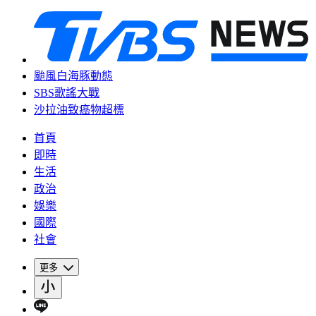
颱風白海豚動態
SBS歌謠大戰
沙拉油致癌物超標
首頁
即時
生活
政治
娛樂
國際
社會
更多