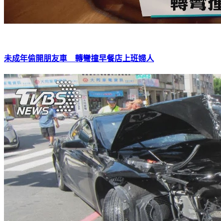
未成年偷開朋友車 轉彎撞早餐店上班婦人