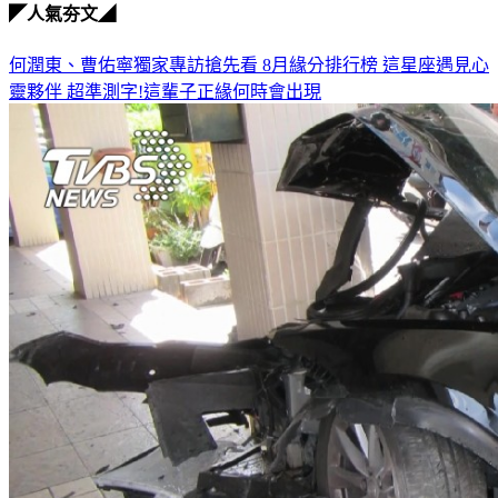
◤人氣夯文◢
何潤東、曹佑寧獨家專訪搶先看
8月緣分排行榜 這星座遇見心
靈夥伴
超準測字!這輩子正緣何時會出現