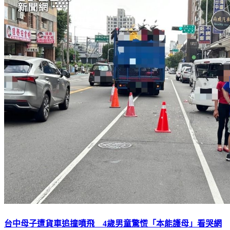
台中母子遭貨車追撞噴飛 4歲男童驚慌「本能護母」看哭網