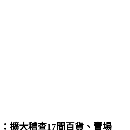
秀燕：擴大稽查17間百貨、賣場