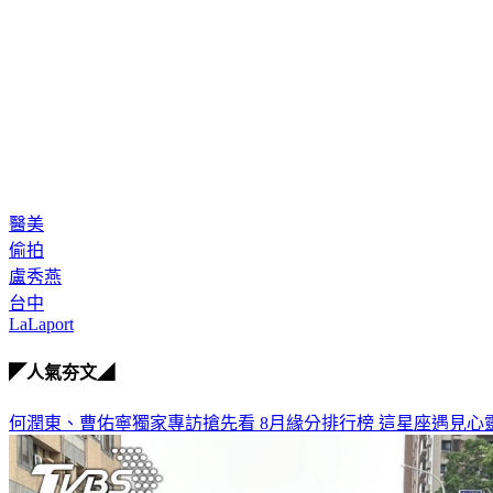
醫美
偷拍
盧秀燕
台中
LaLaport
◤人氣夯文◢
何潤東、曹佑寧獨家專訪搶先看
8月緣分排行榜 這星座遇見心