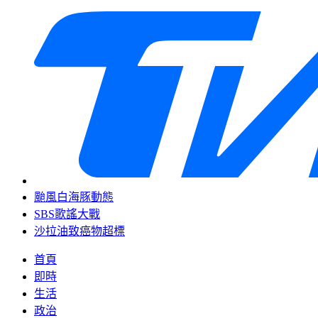
颱風白海豚動態
SBS歌謠大戰
沙拉油致癌物超標
首頁
即時
生活
政治