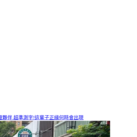
靈夥伴
超準測字!這輩子正緣何時會出現