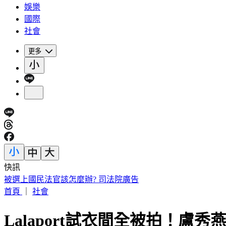
娛樂
國際
社會
更多
快訊
中國出入境新規將上路 陸委會曝「這類人」最危險
首頁
｜
社會
Lalaport試衣間全被拍！盧