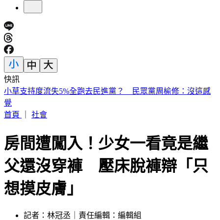
快訊
快訊／1億大樂透開獎！8/7「中獎號碼」出爐
首頁
｜
社會
房間遭闖入！少女一看竟是繼
父還沒穿褲 壓床脫褲辯「只
想摸皮膚」
記者：林冠丞｜責任編輯：編輯組
發佈時間：2026.02.02 17:02