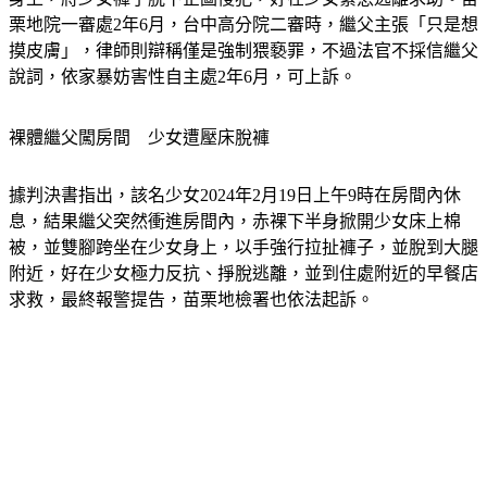
摸皮膚
」，律師則辯稱僅是強制猥褻罪，不過法官不採信繼父
說詞，依家暴妨害性自主處2年6月，可上訴。
裸體繼父闖房間　少女遭壓床脫褲
據判決書指出，該名少女2024年2月19日上午9時在房間內休
息，結果繼父突然衝進房間內，赤裸下半身掀開少女床上棉
被，並雙腳跨坐在少女身上，以手強行拉扯褲子，並脫到大腿
附近，好在少女極力反抗、掙脫逃離，並到住處附近的早餐店
求救，最終報警提告，苗栗地檢署也依法起訴。