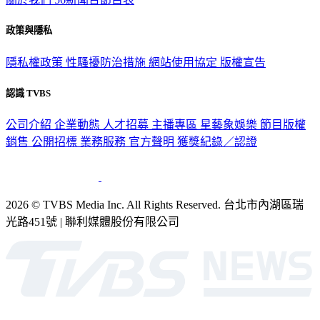
政策與隱私
隱私權政策
性騷擾防治措施
網站使用協定
版權宣告
認識 TVBS
公司介紹
企業動態
人才招募
主播專區
星藝象娛樂
節目版權
銷售
公開招標
業務服務
官方聲明
獲獎紀錄／認證
2026 © TVBS Media Inc. All Rights Reserved. 台北市內湖區瑞
光路451號 | 聯利媒體股份有限公司