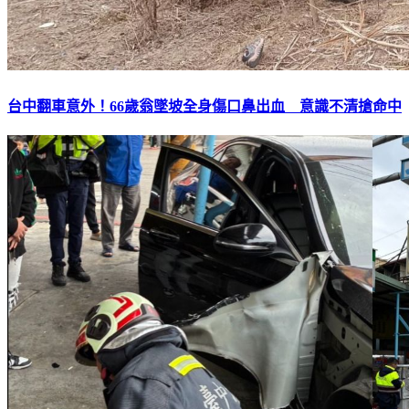
台中翻車意外！66歲翁墜坡全身傷口鼻出血 意識不清搶命中