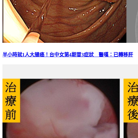
半小時就1人大腸癌！台中女第4期冒3症狀 醫嘆：已轉移肝