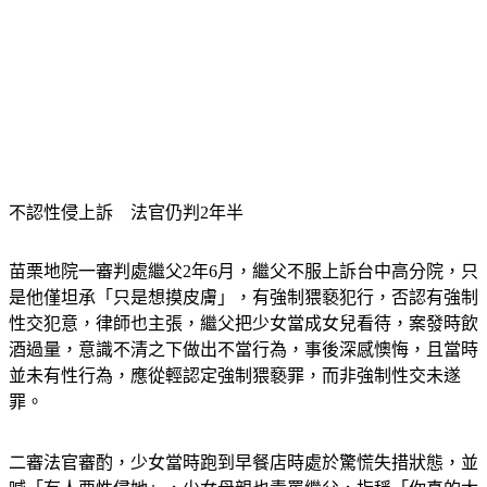
不認性侵上訴　法官仍判2年半
苗栗地院一審判處繼父2年6月，繼父不服上訴台中高分院，只
是他僅坦承「只是想摸皮膚」，有強制猥褻犯行，否認有強制
性交犯意，律師也主張，繼父把少女當成女兒看待，案發時飲
酒過量，意識不清之下做出不當行為，事後深感懊悔，且當時
並未有性行為，應從輕認定強制猥褻罪，而非強制性交未遂
罪。
二審法官審酌，少女當時跑到早餐店時處於驚慌失措狀態，並
喊「有人要性侵她」，少女母親也責罵繼父，指稱「你真的太