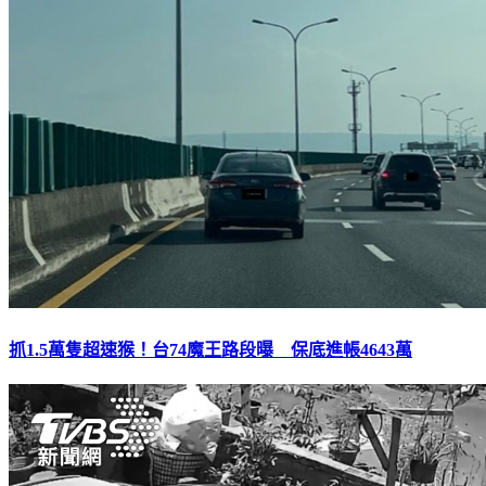
抓1.5萬隻超速猴！台74魔王路段曝 保底進帳4643萬