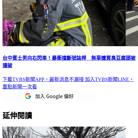
台中賓士男向右閃車！暴衝撞斷號誌桿 無辜嬤買臭豆腐頭被
撞破
下載TVBS新聞APP，最新消息不漏接
加入TVBS新聞LINE，
重點新聞一次看
延伸閱讀