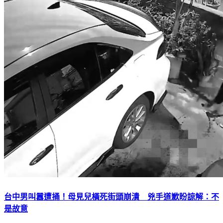
台中男叫囂遭捅！母見兒橫死街頭崩潰 兇手道歉盼諒解：不
是故意