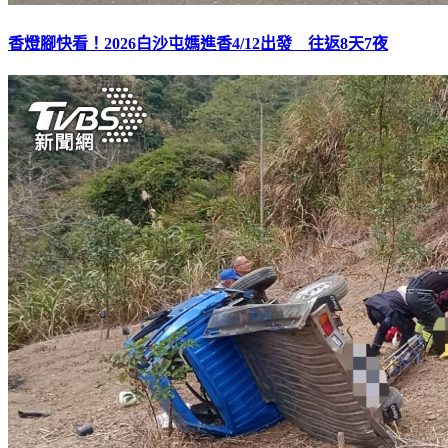
香燈腳快看！2026白沙屯媽進香4/12出發 往返8天7夜