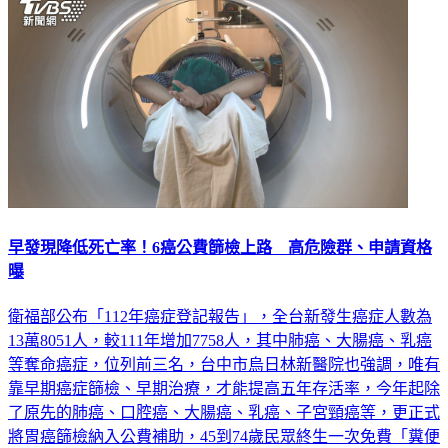
早發現降低死亡率！6癌公費篩檢上路 高危險群、申請資格
曝
衛福部公布「112年癌症登記報告」，全台新發生癌症人數為
13萬8051人，較111年增加7758人，其中肺癌、大腸癌、乳癌
等奪命癌症，位列前三名，台中市烏日林新醫院也強調，唯有
靠早期癌症篩檢、早期治療，才能提高五年存活率，今年起除
了原先的肺癌、口腔癌、大腸癌、乳癌、子宮頸癌等，更正式
將胃癌篩檢納入公費補助，45到74歲民眾終生一次免費「糞便
抗原檢測」，篩檢胃幽門螺旋桿菌，不必照胃鏡即可輕鬆採