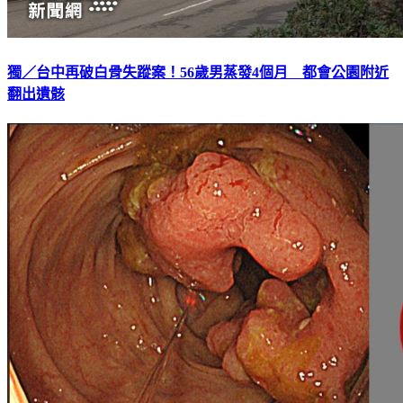
獨／台中再破白骨失蹤案！56歲男蒸發4個月 都會公園附近
翻出遺骸