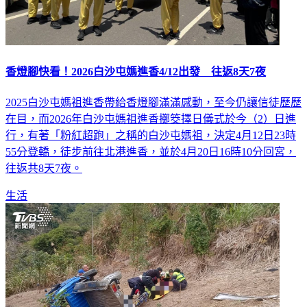
香燈腳快看！2026白沙屯媽進香4/12出發 往返8天7夜
2025白沙屯媽祖進香帶給香燈腳滿滿感動，至今仍讓信徒歷歷
在目，而2026年白沙屯媽祖進香擲筊擇日儀式於今（2）日進
行，有著「粉紅超跑」之稱的白沙屯媽祖，決定4月12日23時
55分登轎，徒步前往北港進香，並於4月20日16時10分回宮，
往返共8天7夜。
生活