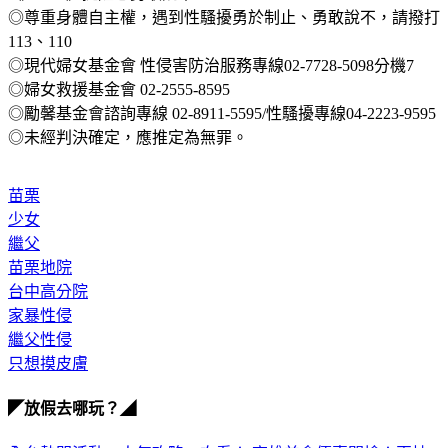
113、110
◎現代婦女基金會 性侵害防治服務專線02-7728-5098分機7
◎婦女救援基金會 02-2555-8595
◎勵馨基金會諮詢專線 02-8911-5595/性騷擾專線04-2223-9595
◎未經判決確定，應推定為無罪。
苗栗
少女
繼父
苗栗地院
台中高分院
家暴性侵
繼父性侵
只想摸皮膚
◤放假去哪玩？◢
全台熱門活動、人氣攻略一次看！
高雄美食優惠開搶！再抽