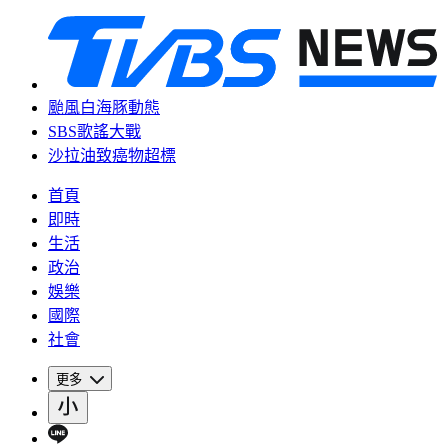
颱風白海豚動態
SBS歌謠大戰
沙拉油致癌物超標
首頁
即時
生活
政治
娛樂
國際
社會
更多