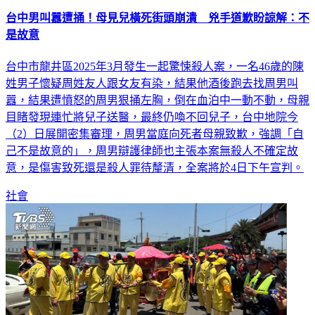
台中男叫囂遭捅！母見兒橫死街頭崩潰 兇手道歉盼諒解：不
是故意
台中市龍井區2025年3月發生一起驚悚殺人案，一名46歲的陳
姓男子懷疑周姓友人跟女友有染，結果他酒後跑去找周男叫
囂，結果遭憤怒的周男狠捅左胸，倒在血泊中一動不動，母親
目睹發現連忙將兒子送醫，最終仍喚不回兒子，台中地院今
（2）日展開密集審理，周男當庭向死者母親致歉，強調「自
己不是故意的」，周男辯護律師也主張本案無殺人不確定故
意，是傷害致死還是殺人罪待釐清，全案將於4日下午宣判。
社會