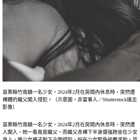
苗栗縣竹南鎮一名少女，2024年2月在房間內休息時，突然遭
裸體的繼父闖入侵犯。（示意圖，非當事人／Shutterstock達志
影像）
苗栗縣竹南鎮一名少女，2024年2月在房間內休息時，突然遭
人闖入，她一看竟是繼父，而繼父赤裸下半身還強跨坐在少女
身上，將少女褲子脫下企圖侵犯，好在少女緊急逃離求助。苗
栗地院一審處2年6月，台中高分院二審時，繼父主張「
只是想