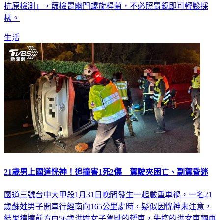
樣。
生活
21歲男上國道恍神！追撞害1死2傷 駕駛夾困亡、副駕昏迷
國道三號台中大甲段1月31日晚間發生一起嚴重車禍，一名21
歲蘇姓男子開車行經南向165公里處時，疑似因恍神未注意，
結果擦撞前方由56歲洪姓女子駕駛的轎車，失控的洪女車輛再
遭後方48歲李姓男子的貨車撞翻，由於撞擊力道強烈，洪女和