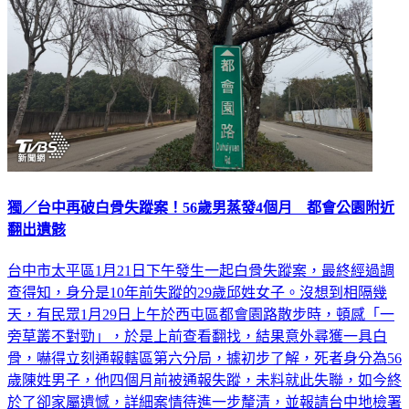
獨／台中再破白骨失蹤案！56歲男蒸發4個月 都會公園附近
翻出遺骸
台中市太平區1月21日下午發生一起白骨失蹤案，最終經過調
查得知，身分是10年前失蹤的29歲邱姓女子。沒想到相隔幾
天，有民眾1月29日上午於西屯區都會園路散步時，頓感「一
旁草叢不對勁」，於是上前查看翻找，結果意外尋獲一具白
骨，嚇得立刻通報轄區第六分局，據初步了解，死者身分為56
歲陳姓男子，他四個月前被通報失蹤，未料就此失聯，如今終
於了卻家屬遺憾，詳細案情待進一步釐清，並報請台中地檢署
DNA鑑定。