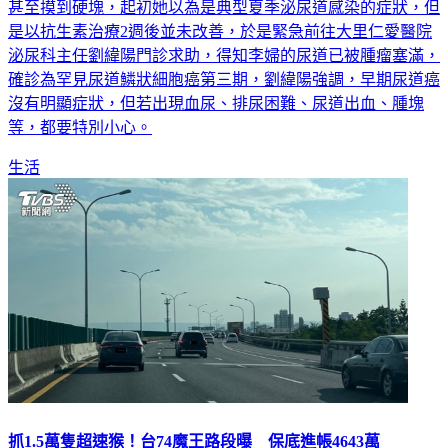
是以抗生素治療2週後並未改善，於是緊急前往大里仁愛醫院
泌尿科主任劉緯陽門診求助，得知李婦的尿道已被腫瘤塞滿，
確診為罕見尿道鱗狀細胞癌第三期，劉緯陽強調，早期尿道癌
沒有明顯症狀，但若出現血尿、排尿困難、尿道出血、腫塊
等，都要特別小心。
生活
抓1.5萬隻超速猴！台74魔王路段曝 保底進帳4643萬