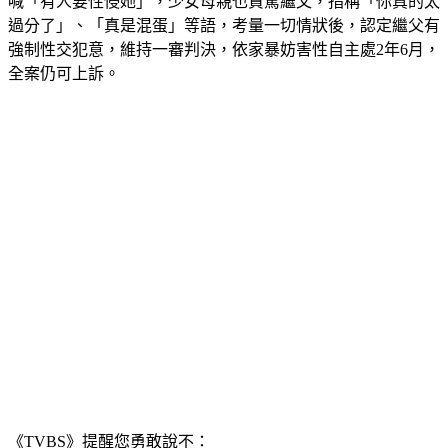
過分了」、「真是混蛋」等語，考量一切情狀後，認定繼父有
強制性交犯意，維持一審判決，依家暴妨害性自主處2年6月，
全案仍可上訴。
《TVBS》提醒您勇敢說不：
◎尊重身體自主權，遇到性騷擾勇於制止、勇敢說不，請撥打