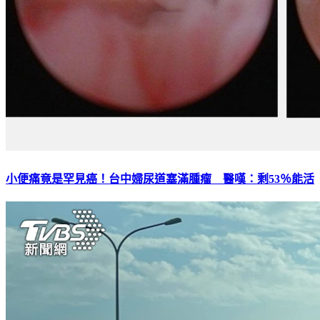
小便痛竟是罕見癌！台中婦尿道塞滿腫瘤 醫嘆：剩53％能活