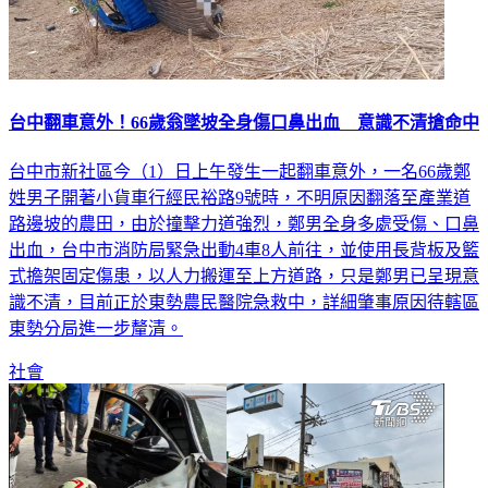
台中翻車意外！66歲翁墜坡全身傷口鼻出血 意識不清搶命中
台中市新社區今（1）日上午發生一起翻車意外，一名66歲鄭
姓男子開著小貨車行經民裕路9號時，不明原因翻落至產業道
路邊坡的農田，由於撞擊力道強烈，鄭男全身多處受傷、口鼻
出血，台中市消防局緊急出動4車8人前往，並使用長背板及籃
式擔架固定傷患，以人力搬運至上方道路，只是鄭男已呈現意
識不清，目前正於東勢農民醫院急救中，詳細肇事原因待轄區
東勢分局進一步釐清。
社會