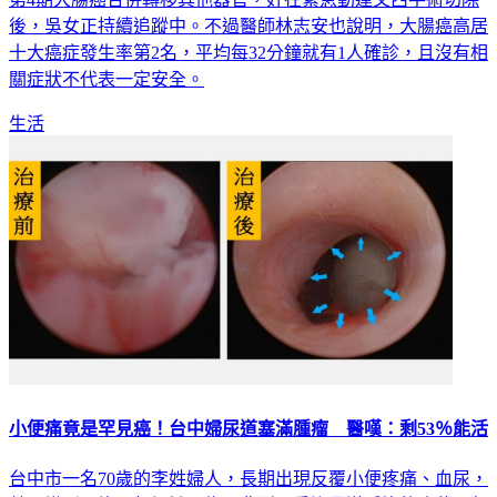
十大癌症發生率第2名，平均每32分鐘就有1人確診，且沒有相
關症狀不代表一定安全。
生活
小便痛竟是罕見癌！台中婦尿道塞滿腫瘤 醫嘆：剩53％能活
台中市一名70歲的李姓婦人，長期出現反覆小便疼痛、血尿，
甚至摸到硬塊，起初她以為是典型夏季泌尿道感染的症狀，但