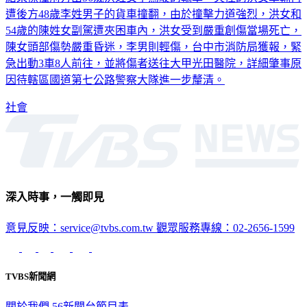
54歲的陳姓女副駕遭夾困車內，洪女受到嚴重創傷當場死亡，
陳女頭部傷勢嚴重昏迷，李男則輕傷，台中市消防局獲報，緊
急出動3車8人前往，並將傷者送往大甲光田醫院，詳細肇事原
因待轄區國道第七公路警察大隊進一步釐清。
社會
深入時事，一觸即見
意見反映：service@tvbs.com.tw
觀眾服務專線：02-2656-1599
TVBS新聞網
關於我們
56新聞台節目表