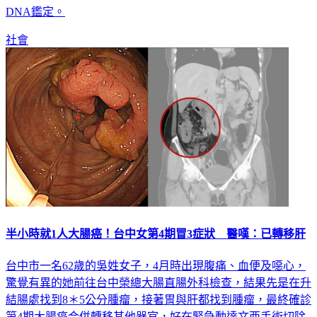
社會
半小時就1人大腸癌！台中女第4期冒3症狀 醫嘆：已轉移肝
台中市一名62歲的吳姓女子，4月時出現腹痛、血便及噁心，
驚覺有異的她前往台中榮總大腸直腸外科檢查，結果先是在升
結腸處找到8＊5公分腫瘤，接著胃與肝都找到腫瘤，最終確診
第4期大腸癌合併轉移其他器官，好在緊急動達文西手術切除
後，吳女正持續追蹤中。不過醫師林志安也說明，大腸癌高居