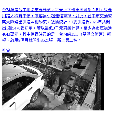
台74線是台中地區重要幹道，每天上下班車潮可想而知，只要
用路人稍有不慎，就容易引起連環車禍，對此，台中市交通警
察大隊祭出測速照相約束，數據統計，7支測速桿2025年共開
出1萬5478張罰單，若以最低3千元罰鍰計算，至少為市庫賺進
4643萬元，其中值得注意的是，台74線35K（草湖交流道）新
桿，啟用9個月就開出3521張，衝上第二名。
社會