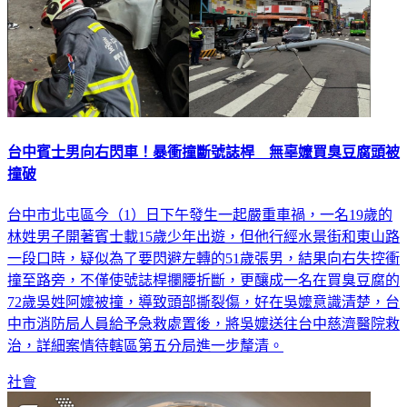
台中賓士男向右閃車！暴衝撞斷號誌桿 無辜嬤買臭豆腐頭被
撞破
台中市北屯區今（1）日下午發生一起嚴重車禍，一名19歲的
林姓男子開著賓士載15歲少年出遊，但他行經水景街和東山路
一段口時，疑似為了要閃避左轉的51歲張男，結果向右失控衝
撞至路旁，不僅使號誌桿攔腰折斷，更釀成一名在買臭豆腐的
72歲吳姓阿嬤被撞，導致頭部撕裂傷，好在吳嬤意識清楚，台
中市消防局人員給予急救處置後，將吳嬤送往台中慈濟醫院救
治，詳細案情待轄區第五分局進一步釐清。
社會