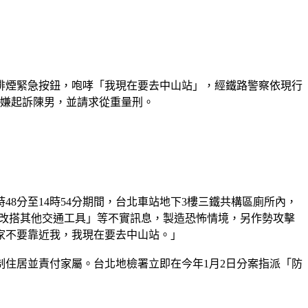
排煙緊急按鈕，咆哮「我現在要去中山站」，經鐵路警察依現行
罪嫌起訴陳男，並請求從重量刑。
時48分至14時54分期間，台北車站地下3樓三鐵共構區廁所內，
請改搭其他交通工具」等不實訊息，製造恐怖情境，另作勢攻擊
家不要靠近我，我現在要去中山站。」
制住居並責付家屬。台北地檢署立即在今年1月2日分案指派「防