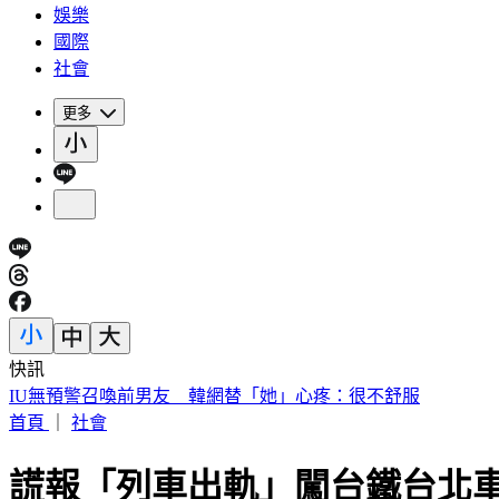
娛樂
國際
社會
更多
快訊
快訊／財神爺不在家 威力彩頭獎、二獎雙槓龜
首頁
｜
社會
謊報「列車出軌」闖台鐵台北