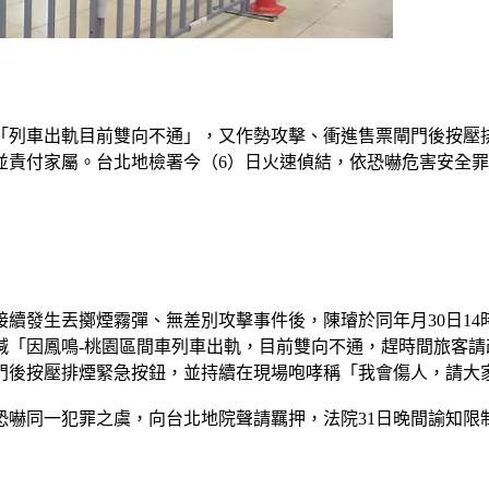
喊「列車出軌目前雙向不通」，又作勢攻擊、衝進售票閘門後按壓
並責付家屬。台北地檢署今（6）日火速偵結，依恐嚇危害安全
圈接續發生丟擲煙霧彈、無差別攻擊事件後，陳璿於同年月30日14
喊「因鳳鳴-桃園區間車列車出軌，目前雙向不通，趕時間旅客
門後按壓排煙緊急按鈕，並持續在現場咆哮稱「我會傷人，請大
嚇同一犯罪之虞，向台北地院聲請羈押，法院31日晚間諭知限