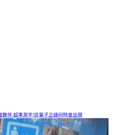
靈夥伴
超準測字!這輩子正緣何時會出現