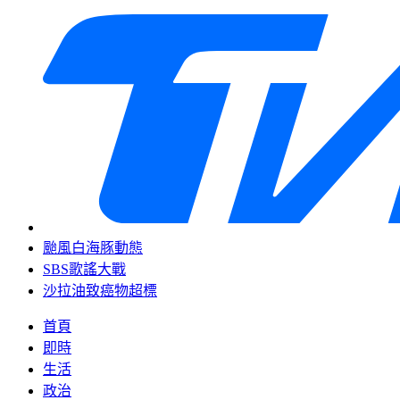
颱風白海豚動態
SBS歌謠大戰
沙拉油致癌物超標
首頁
即時
生活
政治