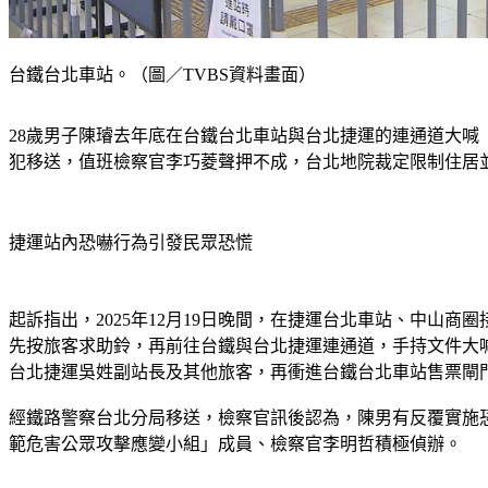
台鐵台北車站。（圖／TVBS資料畫面）
28歲男子陳璿去年底在台鐵台北車站與台北捷運的連通道大
犯移送，值班檢察官李巧菱聲押不成，台北地院裁定限制住居
捷運站內恐嚇行為引發民眾恐慌
起訴指出，2025年12月19日晚間，在捷運台北車站、中山商
先按旅客求助鈴，再前往台鐵與台北捷運連通道，手持文件大
台北捷運吳姓副站長及其他旅客，再衝進台鐵台北車站售票閘
經鐵路警察台北分局移送，檢察官訊後認為，陳男有反覆實施恐
範危害公眾攻擊應變小組」成員、檢察官李明哲積極偵辦。