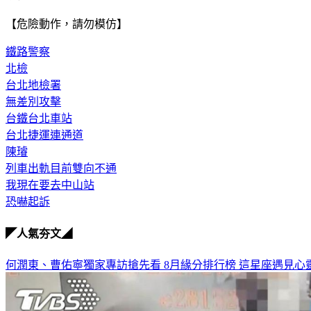
【危險動作，請勿模仿】
鐵路警察
北檢
台北地檢署
無差別攻擊
台鐵台北車站
台北捷運連通道
陳璿
列車出軌目前雙向不通
我現在要去中山站
恐嚇起訴
◤人氣夯文◢
何潤東、曹佑寧獨家專訪搶先看
8月緣分排行榜 這星座遇見心