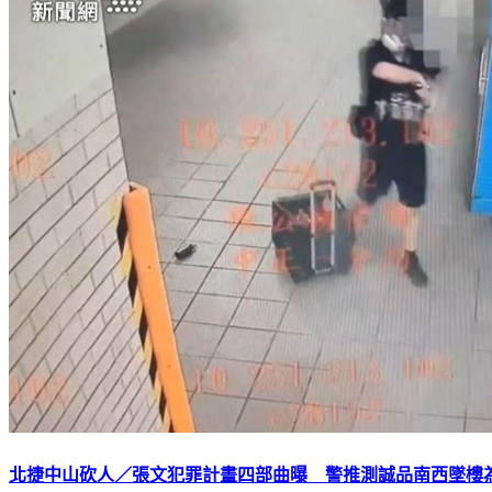
北捷中山砍人／張文犯罪計畫四部曲曝 警推測誠品南西墜樓