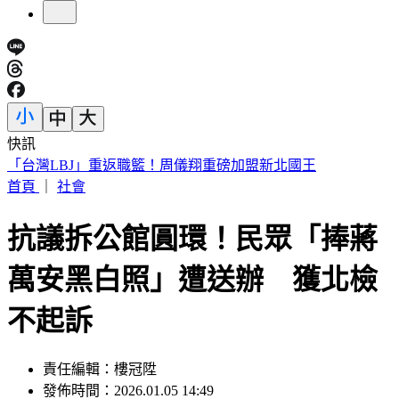
快訊
高雄金獅湖驚悚掛男屍！「衣著整齊」身分曝 民眾目擊嚇壞
首頁
｜
社會
抗議拆公館圓環！民眾「捧蔣
萬安黑白照」遭送辦 獲北檢
不起訴
責任編輯：樓冠陞
發佈時間：2026.01.05 14:49