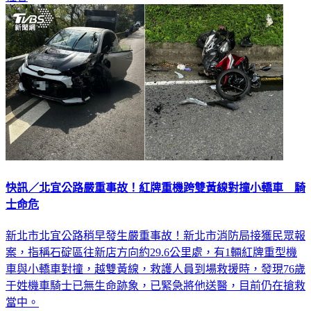
快訊／北宜公路嚴重事故！紅牌重機跨雙黃線對撞小轎車 騎
士命危
新北市北宜公路稍早發生嚴重事故！新北市消防局接獲民眾報
案，指稱石碇區往新店方向約29.6公里處，有1輛紅牌重型機
車與小轎車對撞，越雙黃線，救護人員到場救援時，發現76歲
于姓機車騎士已無生命跡象，已緊急將他送醫，目前仍在搶救
當中。