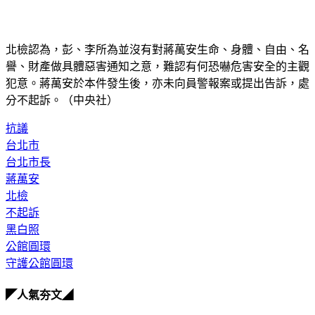
北檢認為，彭、李所為並沒有對蔣萬安生命、身體、自由、名
譽、財產做具體惡害通知之意，難認有何恐嚇危害安全的主觀
犯意。蔣萬安於本件發生後，亦未向員警報案或提出告訴，處
分不起訴。（中央社）
抗議
台北市
台北市長
蔣萬安
北檢
不起訴
黑白照
公館圓環
守護公館圓環
◤人氣夯文◢