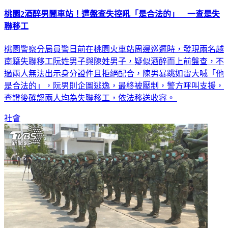
桃園2酒醉男鬧車站！遭盤查失控吼「是合法的」 一查是失
聯移工
桃園警察分局員警日前在桃園火車站周邊巡邏時，發現兩名越
南籍失聯移工阮姓男子與陳姓男子，疑似酒醉而上前盤查，不
過兩人無法出示身分證件且拒絕配合，陳男暴跳如雷大喊「他
是合法的」，阮男則企圖逃逸，最終被壓制，警方呼叫支援，
查證後確認兩人均為失聯移工，依法移送收容。
社會