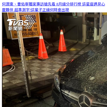
何潤東、曹佑寧獨家專訪搶先看
8月緣分排行榜 這星座遇見心
靈夥伴
超準測字!這輩子正緣何時會出現