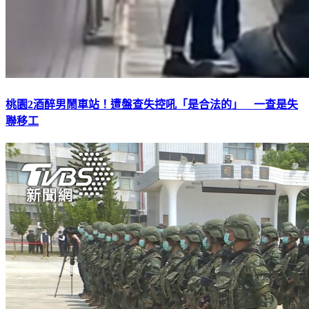
桃園2酒醉男鬧車站！遭盤查失控吼「是合法的」 一查是失
聯移工