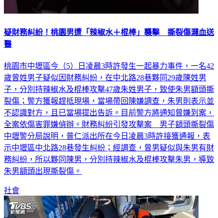
疑財務糾紛！桃園男遭「辣椒水＋棍棒」襲擊 撕裂傷濺血送
醫
桃園市中壢區今（5）日凌晨3時許發生一起暴力事件，一名42
歲曾姓男子疑似因財務糾紛，在中北路28巷夥同29歲陳姓男
子，分別持辣椒水及棍棒攻擊47歲朱姓男子，致使朱男額頭撕
裂傷；警方獲報趕抵現場，當場帶回陳嫌調查，朱男則表示並
不認識對方，且已當場提出告訴。目前警方將通知曾嫌到案，
全案依傷害罪嫌偵辦。財務糾紛引發攻擊案 男子額頭撕裂傷
中壢警分局說明，普仁派出所在今日凌晨3時許接獲通報，表
示中壢區中北路28巷發生糾紛；經調查，曾男疑似與朱男有財
務糾紛，所以夥同陳男，分別持辣椒水及棍棒攻擊朱男，導致
朱男額頭出現撕裂傷。
社會