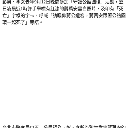
彭男、李女去年9月12日晚間參加「守護公館圓環」活動，翌
日凌晨近1時許手舉噴有紅漆的蔣萬安黑白照片，及印有「死
亡」字樣的字卡，呼喊「請瞻仰蔣公遺容，蔣萬安跟著公館圓
環一起死了」等語。
台北市警察局中正二分局認為，彭、李所為致生危害蔣萬安的