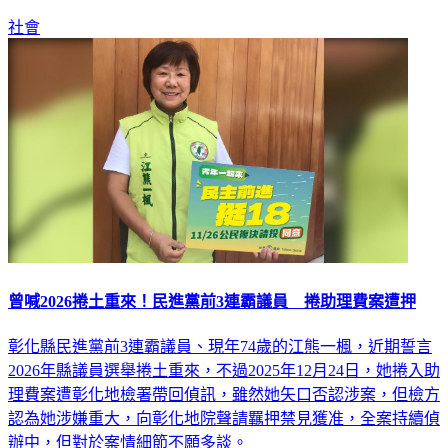
社會
曾喊2026捲土重來！民進黨前3連霸議員 捲助理費案遭押
彰化縣民進黨前3連霸議員、現年74歲的江熊一楓，近期誓言
2026年縣議員選舉捲土重來，不過2025年12月24日，她捲入助
理費案遭彰化地檢署帶回偵訊，雖然她矢口否認涉案，但檢方
認為她涉嫌重大，向彰化地院聲請羈押禁見獲准，全案持續偵
辦中，但對於案情細節不願多談。