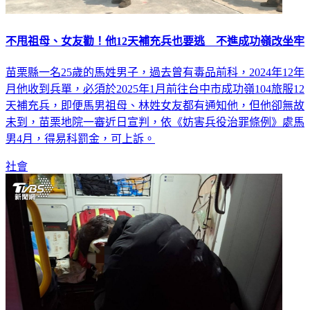
不甩祖母、女友勸！他12天補充兵也要逃 不進成功嶺改坐牢
苗栗縣一名25歲的馬姓男子，過去曾有毒品前科，2024年12年
月他收到兵單，必須於2025年1月前往台中市成功嶺104旅服12
天補充兵，即便馬男祖母、林姓女友都有通知他，但他卻無故
未到，苗栗地院一審近日宣判，依《妨害兵役治罪條例》處馬
男4月，得易科罰金，可上訴。
社會