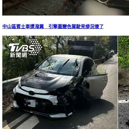
中山區賓士車遭潑糞 引擎蓋變色駕駛見慘況傻了