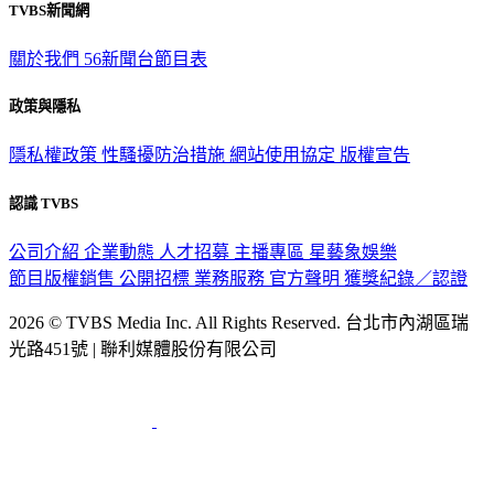
TVBS新聞網
關於我們
56新聞台節目表
政策與隱私
隱私權政策
性騷擾防治措施
網站使用協定
版權宣告
認識 TVBS
公司介紹
企業動態
人才招募
主播專區
星藝象娛樂
節目版權銷售
公開招標
業務服務
官方聲明
獲獎紀錄／認證
2026 © TVBS Media Inc. All Rights Reserved. 台北市內湖區瑞
光路451號 | 聯利媒體股份有限公司