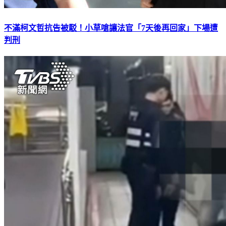
不滿柯文哲抗告被駁！小草嗆讓法官「7天後再回家」下場遭
判刑