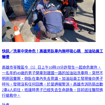
快訊／洗車中突命危！高雄男臥車內無呼吸心跳 加油站員工
嚇傻
高雄市苓雅區今（5）日上午10時19分許發生一起命危案件，
一名年約49歲的男子開車到建國一路的加油站洗車時，突然不
明原因暈厥，倒臥在車內失去意識。加油站員工發現後向男子
呼叫，發現沒有任何回應，於是通報警消。高雄市消防局出動
2車4人前往，抵達時男子已經失去生命跡象，目前送往醫院進
行搶救中。
社會