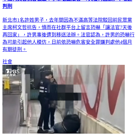
判刑
新北市1名許姓男子，去年間因為不滿高等法院駁回前民眾黨
主席柯文哲抗告，憤而在社群平台上留言恐嚇「讓法官7天後
再回家」，許男事後遭到移送法辦。法官認為，許男的恐嚇行
為可能引起他人模仿，日前依恐嚇危害安全罪嫌判處他4個月
有期徒刑。
社會