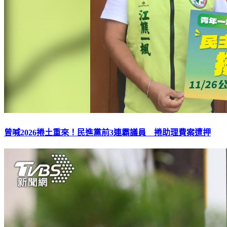
曾喊2026捲土重來！民進黨前3連霸議員 捲助理費案遭押