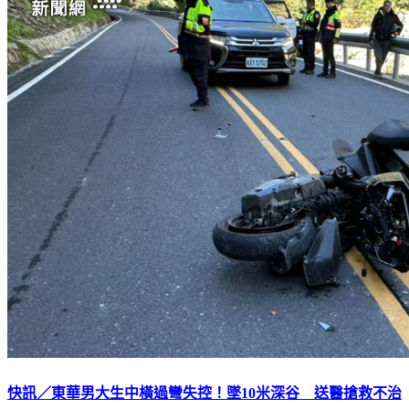
快訊／東華男大生中橫過彎失控！墜10米深谷 送醫搶救不治