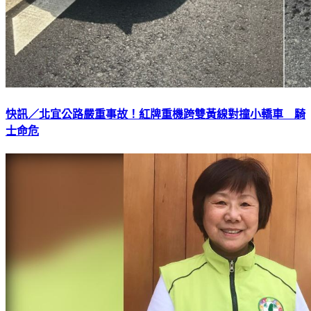
快訊／北宜公路嚴重事故！紅牌重機跨雙黃線對撞小轎車 騎
士命危