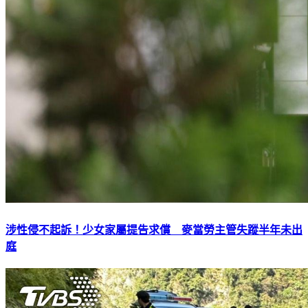
涉性侵不起訴！少女家屬提告求償 麥當勞主管失蹤半年未出
庭