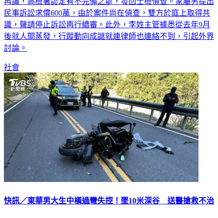
再議，高檢署認定有不完備之處，發回士檢偵查。家屬另提出
民事訴訟求償600萬，由於案件尚在偵查，雙方於庭上取得共
識，聲請停止訴訟再行續審。此外，李姓主管據悉從去年9月
後就人間蒸發，行蹤動向成謎就連律師也連絡不到，引起外界
討論。
社會
快訊／東華男大生中橫過彎失控！墜10米深谷 送醫搶救不治