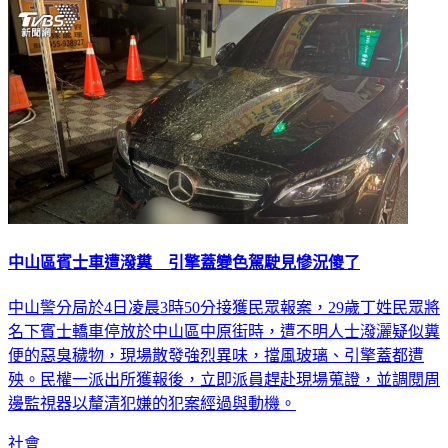
中山區賓士車遭潑糞 引擎蓋變色駕駛見慘況傻了
中山警分局於4日凌晨3時50分接獲民眾報案，29歲丁姓民眾將
名下賓士轎車停放於中山區中原街時，遭不明人士潑灑疑似糞
便的惡臭穢物，現場散發強烈異味，擋風玻璃、引擎蓋都遭
殃。民權一派出所獲報後，立即派員趕赴現場蒐證，並調閱周
邊監視器以釐清犯嫌的犯案經過與動機。
社會