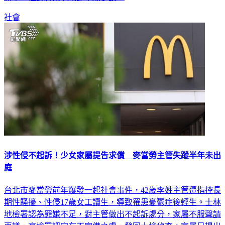
社會
涉性侵不起訴！少女家屬提告求償 麥當勞主管失蹤半年未出
庭
台北市麥當勞前年爆發一起社會事件，42歲李姓主管遭指控長
期性騷擾、性侵17歲女工讀生，導致罹患憂鬱症後輕生。士林
地檢署認為罪嫌不足，對主管做出不起訴處分，家屬不服聲請