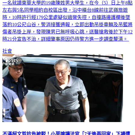
一名就讀東華大學的19歲陳姓男大學生，在今（5）日上午8點
左右與5名同學相約自校區出發，沿中橫台8線前往武嶺旅遊
時，10時許行經179公里處疑似過彎失控，自撞路邊護欄後墜
落約10公尺山谷，警消接獲通報，立即出動吊掛車輛及吊籃將
傷者吊掛上岸，發現陳男已無呼吸心跳，送醫搶救後於下午12
時21分宣告不治，詳細肇事原因仍待警方進一步調查釐清。
社會
不滿柯文哲抗告被駁！小草嗆讓法官「7天後再回家」下場遭