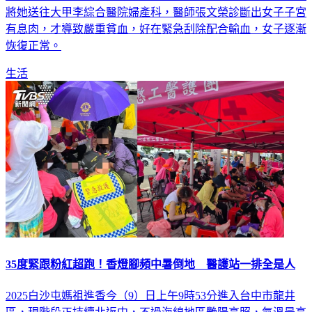
將她送往大甲李綜合醫院婦產科，醫師張文榮診斷出女子子宮
有息肉，才導致嚴重貧血，好在緊急刮除配合輸血，女子逐漸
恢復正常。
生活
35度緊跟粉紅超跑！香燈腳頻中暑倒地 醫護站一排全是人
2025白沙屯媽祖進香今（9）日上午9時53分進入台中市龍井