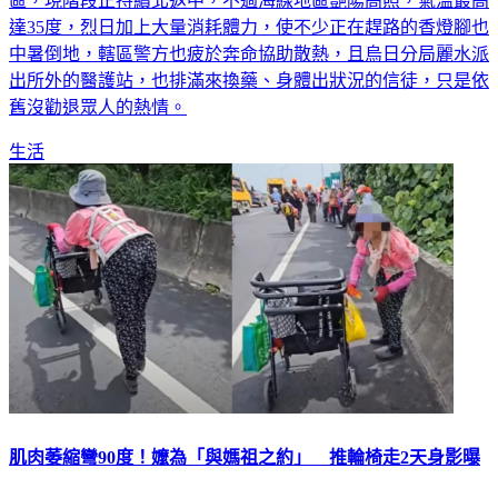
區，現階段正持續北返中，不過海線地區艷陽高照，氣溫最高
達35度，烈日加上大量消耗體力，使不少正在趕路的香燈腳也
中暑倒地，轄區警方也疲於奔命協助散熱，且烏日分局麗水派
出所外的醫護站，也排滿來換藥、身體出狀況的信徒，只是依
舊沒勸退眾人的熱情。
生活
肌肉萎縮彎90度！嬤為「與媽祖之約」 推輪椅走2天身影曝