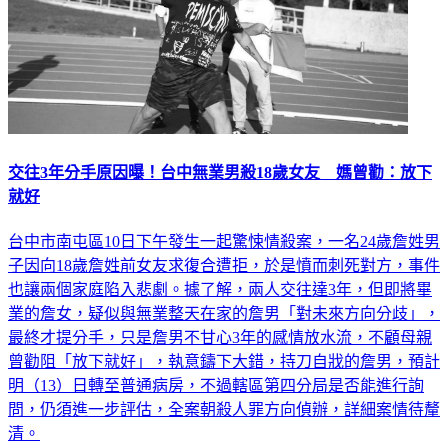
交往3年分手原因曝！台中無業男殺18歲女友 媽曾勸：放下
就好
台中市南屯區10日下午發生一起驚悚情殺案，一名24歲詹姓男
子因向18歲詹姓前女友求復合遭拒，於是憤而刺死對方，事件
也讓兩個家庭陷入悲劇。據了解，兩人交往達3年，但即將畢
業的詹女，疑似與無業整天在家的詹男「對未來方向分歧」，
最終才提分手，只是詹男不甘心3年的感情放水流，不顧母親
曾勸阻「放下就好」，執意鑄下大錯，持刀自戕的詹男，預計
明（13）日轉至普通病房，不過轄區第四分局是否能進行詢
問，仍須進一步評估，全案朝殺人罪方向偵辦，詳細案情待釐
清。