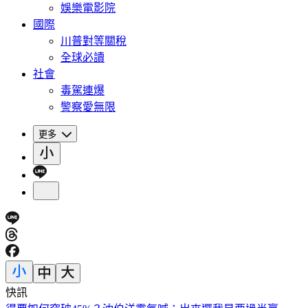
娛樂電影院
國際
川普對等關稅
全球必讀
社會
毒駕連爆
警察愛無限
更多
快訊