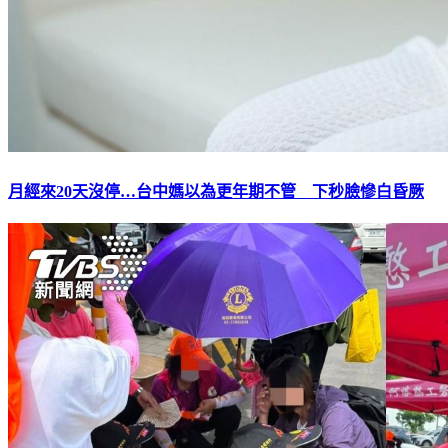
月經來20天沒停…台中媽以為更年期不管 下秒臉慘白昏厥