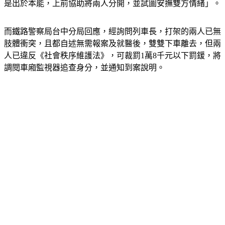
是出於本能，上前協助將兩人分開，並試圖安撫雙方情緒」。
而鐵路警察局台中分局回應，經詢問列車長，打架的兩人已無
肢體衝突，且都自述無需報案及就醫後，雙雙下車離去，但兩
人已違反《社會秩序維護法》，可裁罰1萬8千元以下罰鍰，將
調閱車廂監視器追查身分，並通知到案說明。