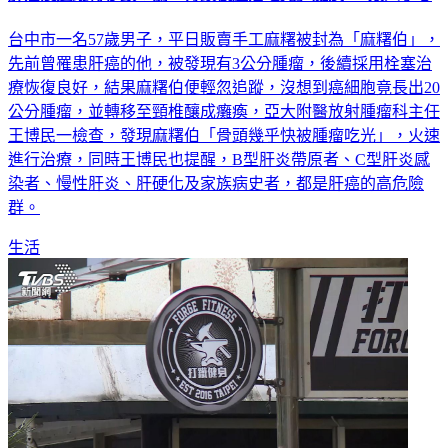
台中市一名57歲男子，平日販賣手工麻糬被封為「麻糬伯」，
先前曾罹患肝癌的他，被發現有3公分腫瘤，後續採用栓塞治
療恢復良好，結果麻糬伯便輕忽追蹤，沒想到癌細胞竟長出20
公分腫瘤，並轉移至頸椎釀成癱瘓，亞大附醫放射腫瘤科主任
王博民一檢查，發現麻糬伯「骨頭幾乎快被腫瘤吃光」，火速
進行治療，同時王博民也提醒，B型肝炎帶原者、C型肝炎感
染者、慢性肝炎、肝硬化及家族病史者，都是肝癌的高危險
群。
生活