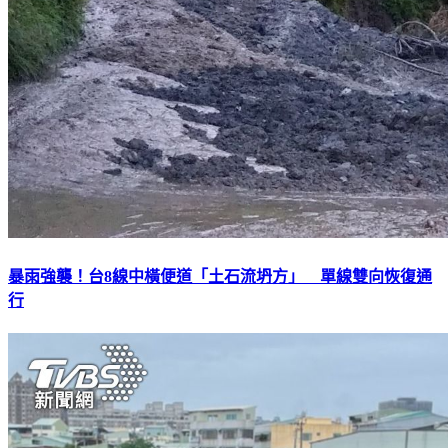
暴雨強襲！台8線中橫便道「土石流坍方」 單線雙向恢復通
行