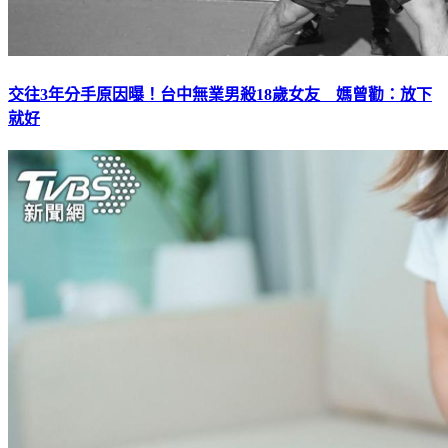
交往3年分手原因曝！台中無業男殺18歲女友 媽曾勸：放下
就好