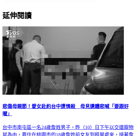
延伸閱讀
悲傷母親節！愛女赴約台中遭情殺 母見遺體悲喊「要跟好
喔」
台中市南屯區一名24歲詹姓男子，昨（10）日下午以交還寵物
鼠為由，要住在桃園市的18歲詹姓前女友到租屋處來，接著詹