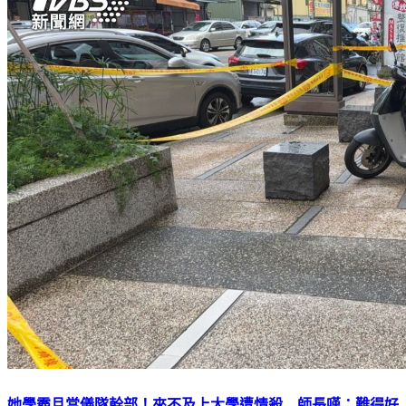
她學霸且當儀隊幹部！來不及上大學遭情殺 師長嘆：難得好