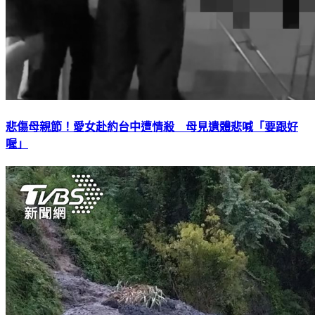
悲傷母親節！愛女赴約台中遭情殺 母見遺體悲喊「要跟好
喔」