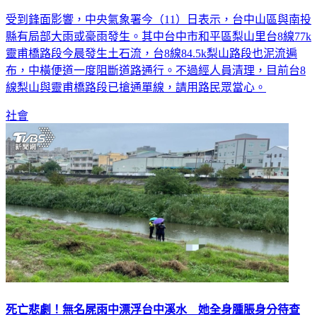
受到鋒面影響，中央氣象署今（11）日表示，台中山區與南投
縣有局部大雨或豪雨發生。其中台中市和平區梨山里台8線77k
靈甫橋路段今晨發生土石流，台8線84.5k梨山路段也泥流遍
布，中橫便道一度阻斷道路通行。不過經人員清理，目前台8
線梨山與靈甫橋路段已搶通單線，請用路民眾當心。
社會
死亡悲劇！無名屍雨中漂浮台中溪水 她全身腫脹身分待查