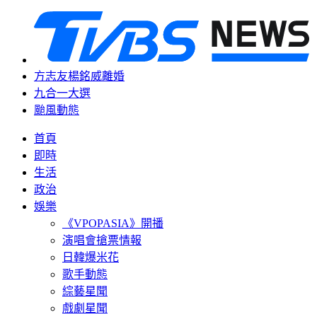
方志友楊銘威離婚
九合一大選
颱風動態
首頁
即時
生活
政治
娛樂
《VPOPASIA》開播
演唱會搶票情報
日韓爆米花
歌手動態
綜藝星聞
戲劇星聞