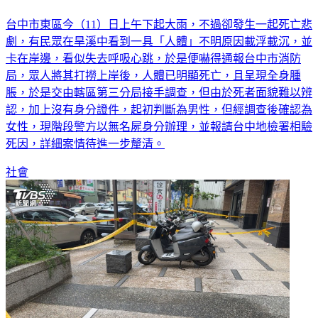
台中市東區今（11）日上午下起大雨，不過卻發生一起死亡悲
劇，有民眾在旱溪中看到一具「人體」不明原因載浮載沉，並
卡在岸邊，看似失去呼吸心跳，於是便嚇得通報台中市消防
局，眾人將其打撈上岸後，人體已明顯死亡，且呈現全身腫
脹，於是交由轄區第三分局接手調查，但由於死者面貌難以辨
認，加上沒有身分證件，起初判斷為男性，但經調查後確認為
女性，現階段警方以無名屍身分辦理，並報請台中地檢署相驗
死因，詳細案情待進一步釐清。
社會