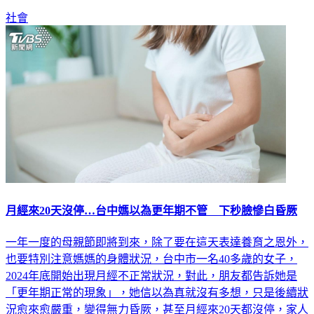
社會
月經來20天沒停…台中媽以為更年期不管 下秒臉慘白昏厥
一年一度的母親節即將到來，除了要在這天表達養育之恩外，
也要特別注意媽媽的身體狀況，台中市一名40多歲的女子，
2024年底開始出現月經不正常狀況，對此，朋友都告訴她是
「更年期正常的現象」，她信以為真就沒有多想，只是後續狀
況愈來愈嚴重，變得無力昏厥，甚至月經來20天都沒停，家人