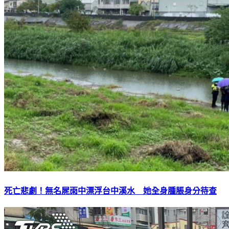
死亡悲劇！無名屍雨中漂浮台中溪水 她全身腫脹身分待查