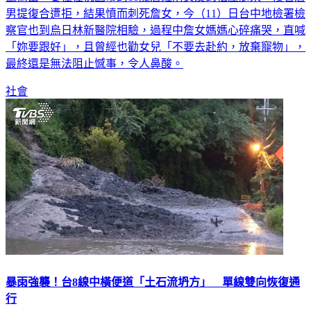
男提復合遭拒，結果憤而刺死詹女，今（11）日台中地檢署檢
察官也到烏日林新醫院相驗，過程中詹女媽媽心碎痛哭，直喊
「妳要跟好」，且曾經也勸女兒「不要去赴約，放棄寵物」，
最終還是無法阻止憾事，令人鼻酸。
社會
暴雨強襲！台8線中橫便道「土石流坍方」 單線雙向恢復通
行