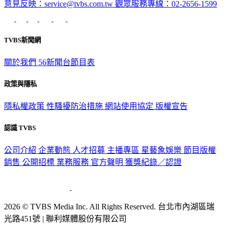
意見反映：service@tvbs.com.tw
觀眾服務專線：02-2656-1599
TVBS新聞網
關於我們
56新聞台節目表
政策與隱私
隱私權政策
性騷擾防治措施
網站使用協定
版權宣告
認識 TVBS
公司介紹
企業動態
人才招募
主播專區
星藝象娛樂
節目版權
銷售
公開招標
業務服務
官方聲明
獲獎紀錄／認證
2026 © TVBS Media Inc. All Rights Reserved. 台北市內湖區瑞
光路451號 | 聯利媒體股份有限公司