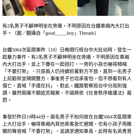
有2名男子不顧神明坐在旁邊，不明原因在台鐵車廂內大打出
手。（圖／翻攝自「good__.__.boy」Threads）
台鐵5064次區間車昨（10）日晚間行經台中大肚站時，發生一
起暴力事件，有2名男子不顧神明坐在旁邊，不明原因在車廂
內大打出手，並上下疊在一起扭打，一旁的小孩也嚇得頻喊
「不要打架」，只是兩人仍持續抓著對方不放，直到一名男子
上前勸架並隔開雙方，事後男子也坦承害怕，但不想看到有人
傷亡，直喊「手還在抖」，對此，鐵路警察局台中分局則強
調，雖然兩邊不願追究報案，不過將依《社會秩序維護法》裁
罰。
事發於昨日19時44分，兩名男子不知何故在台鐵5064次區間車
上大打出手，嚇得車廂內其他乘客急忙避開，也有小孩子用稚
嫩的聲音喊「不要打架」，並請求通知車長，此時有名英勇男