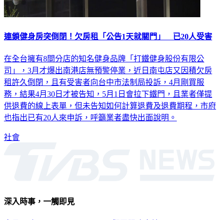
連鎖健身房突倒閉！欠房租「公告1天就關門」 已20人受害
在全台擁有8間分店的知名健身品牌「打鐵健身股份有限公
司」，3月才爆出南港店無預警停業，近日南屯店又因積欠房
租許久倒閉，且有受害者向台中市法制局投訴，4月剛買服
務，結果4月30日才被告知，5月1日會拉下鐵門，且業者僅提
供退費的線上表單，但未告知如何計算退費及退費期程，市府
也指出已有20人來申訴，呼籲業者盡快出面說明。
社會
深入時事，一觸即見