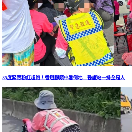
35度緊跟粉紅超跑！香燈腳頻中暑倒地 醫護站一排全是人