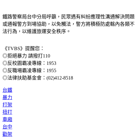
鐵路警察局台中分局呼籲，民眾遇有糾紛應理性溝通解決問題
或通報警方到場協助，以免觸法，警方將積極防處轄內各類不
法行為，以維護旅運安全秩序。
《TVBS》提醒您：
◎拒絕暴力 請撥打110
◎反校園霸凌專線：1953
◎反職場霸凌專線：1955
◎法律扶助基金會：(02)412-8518
台鐵
暴力
打架
扭打
車廂
台中
勸架