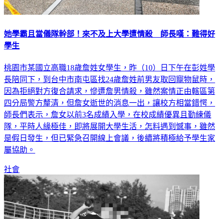
她學霸且當儀隊幹部！來不及上大學遭情殺 師長嘆：難得好
學生
桃園市某國立高職18歲詹姓女學生，昨（10）日下午在彭姓學
長陪同下，到台中市南屯區找24歲詹姓前男友取回寵物鼠時，
因為拒絕對方復合請求，慘遭詹男情殺，雖然案情正由轄區第
四分局警方釐清，但詹女逝世的消息一出，讓校方相當錯愕，
師長們表示，詹女以前3名成績入學，在校成績優異且勤練儀
隊，平時人緣極佳，即將展開大學生活，怎料遇到憾事，雖然
是假日發生，但已緊急召開線上會議，後續將積極給予學生家
屬協助。
社會