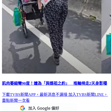
肌肉萎縮彎90度！嬤為「與媽祖之約」 推輪椅走2天身影曝
下載TVBS新聞APP，最新消息不漏接
加入TVBS新聞LINE，
重點新聞一次看