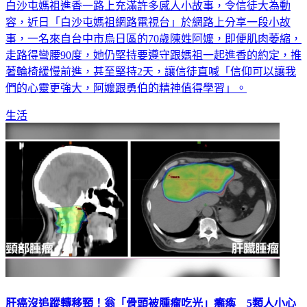
白沙屯媽祖進香一路上充滿許多感人小故事，令信徒大為動
容，近日「白沙屯媽祖網路電視台」於網路上分享一段小故
事，一名來自台中市烏日區的70歲陳姓阿嬤，即便肌肉萎縮，
走路得彎腰90度，她仍堅持要遵守跟媽祖一起進香的約定，推
著輪椅緩慢前進，甚至堅持2天，讓信徒直喊「信仰可以讓我
們的心靈更強大，阿嬤跟勇伯的精神值得學習」。
生活
肝癌沒追蹤轉移頸！翁「骨頭被腫瘤吃光」癱瘓 5類人小心