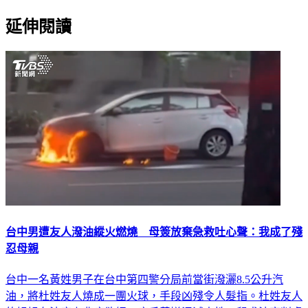
延伸閱讀
台中男遭友人潑油縱火燃燒 母簽放棄急救吐心聲：我成了殘
忍母親
台中一名黃姓男子在台中第四警分局前當街潑灑8.5公升汽
油，將杜姓友人燒成一團火球，手段凶殘令人髮指。杜姓友人
的姐姐在法庭上悲痛欲絕，痛斥黃嫌泯滅人性，懇求法官判處