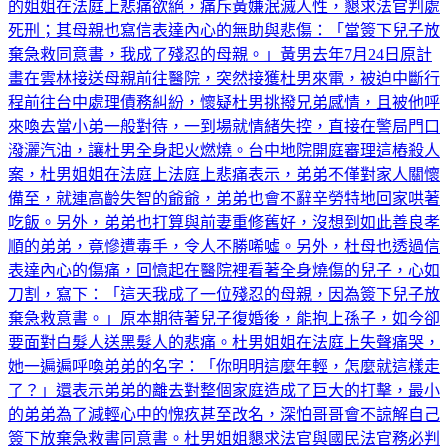
死刑；其母親也寫信表達內心的無助與悲傷：「當簽下兒子放
棄急救同意書，我成了殘忍的母親。」黃男去年7月24日原計
畫在雲林接送母親前往醫院，突然接獲杜男來電，被迫中斷行
程前往台中處理債務糾紛，懷疑杜男挑撥兄弟感情，且被他呼
來喚去當小弟一般對待，一到場就情緒失控，直接在警局門口
潑灑汽油，讓杜男全身起火燃燒。台中地院開庭審理這樁殺人
案，杜男姐姐在法庭上法庭上悲痛表示，弟弟不僅對家人關懷
備至，就連高齡失智的爺爺，弟弟也會不辭辛勞特地回家哄著
吃飯。另外，弟弟也打算與前妻重修舊好，沒想到如此善良孝
順的弟弟，竟慘遭毒手，令人不勝唏噓。另外，杜母也透過信
表達內心的傷痛，回憶起在醫院裡看著全身燒傷的兒子，心如
刀割，寫下：「這天我成了一位殘忍的母親，因為簽下兒子放
棄急救意書。」原本期待著兒子復婚後，能抱上孫子，如今卻
要面對白髮人送黑髮人的悲痛。杜男姐姐在法庭上失聲痛哭，
她一遍遍呼喚弟弟的名字：「你明明這麼年輕，怎麼就這樣走
了？」還表示弟弟的離去對整個家庭造成了巨大的打擊，最小
的弟弟為了減輕心中的愧疚甚至改名，深怕哥哥會不諒解自己
簽下放棄急救書同意書。杜男姐姐懇求法官與國民法官務必判
處黃男死刑，悲痛質問凶嫌：「你在警察局門口殺人，到底有