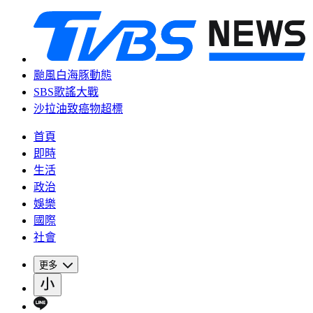
颱風白海豚動態
SBS歌謠大戰
沙拉油致癌物超標
首頁
即時
生活
政治
娛樂
國際
社會
更多