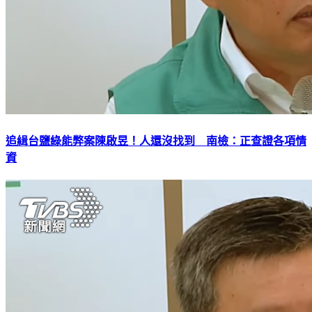
追緝台鹽綠能弊案陳啟昱！人還沒找到 南檢：正查證各項情
資