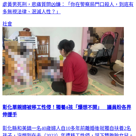
多無視法律、泯滅人性？」
社會
彰化單親婦被移工性侵！獨養4孩「爆想不開」 議員盼各界
伸援手
彰化縣和美鎮一名40歲婦人自10多年前離婚後就獨自扶養2名
孩子，沒想到在去（2023）年遭移工性侵，誕下雙胞胎女兒。
負債累累又沒工作的她，得獨自養育4個小孩，生活壓力大