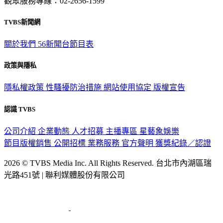
TVBS新聞網
關於我們
56新聞台節目表
政策與隱私
隱私權政策
性騷擾防治措施
網站使用協定
版權宣告
認識 TVBS
公司介紹
企業動態
人才招募
主播專區
星藝象娛樂
節目版權銷售
公開招標
業務服務
官方聲明
獲獎紀錄／認證
2026 © TVBS Media Inc. All Rights Reserved. 台北市內湖區瑞
光路451號 | 聯利媒體股份有限公司