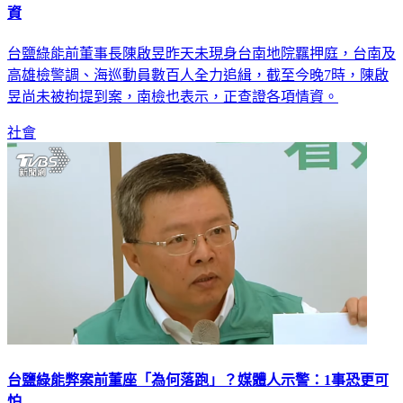
台鹽綠能前董事長陳啟昱昨天未現身台南地院羈押庭，台南及
高雄檢警調、海巡動員數百人全力追緝，截至今晚7時，陳啟
昱尚未被拘提到案，南檢也表示，正查證各項情資。
社會
台鹽綠能弊案前董座「為何落跑」？媒體人示警：1事恐更可
怕