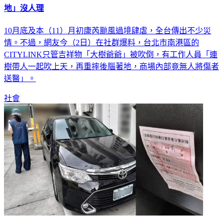
10月底及本（11）月初康芮颱風過境肆虐，全台傳出不少災
情。不過，網友今（2日）在社群爆料，台北市南港區的
CITYLINK只管吉祥物「大樹爺爺」被吹倒，有工作人員「連
樹帶人一起吹上天，再重摔後腦著地，商場內部竟無人將傷者
送醫」。
社會
屏東抽K男「死不繳罰單」！日系神車扣走要拍掉 秒繳8萬