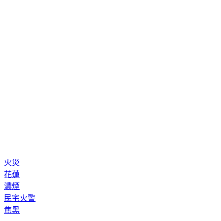
火災
花蓮
濃煙
民宅火警
焦黑
◤放假去哪玩？◢