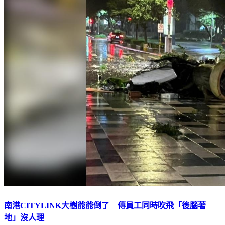
南港CITYLINK大樹爺爺倒了 傳員工同時吹飛「後腦著
地」沒人理