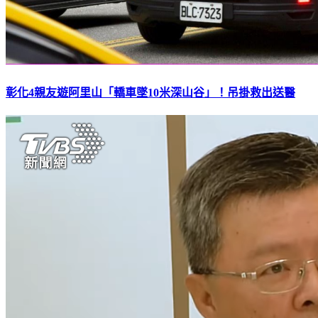
彰化4親友遊阿里山「轎車墜10米深山谷」！吊掛救出送醫