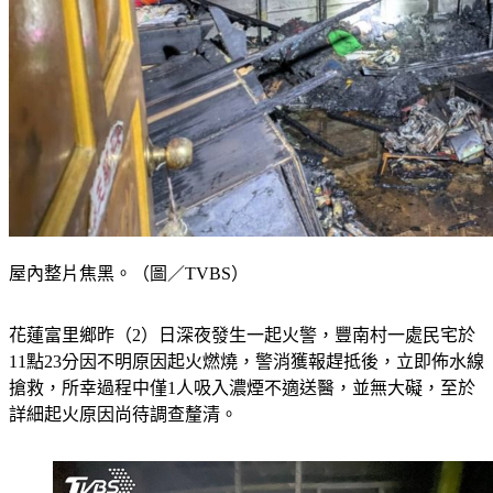
屋內整片焦黑。（圖／TVBS）
花蓮富里鄉昨（2）日深夜發生一起火警，豐南村一處民宅於
11點23分因不明原因起火燃燒，警消獲報趕抵後，立即佈水線
搶救，所幸過程中僅1人吸入濃煙不適送醫，並無大礙，至於
詳細起火原因尚待調查釐清。