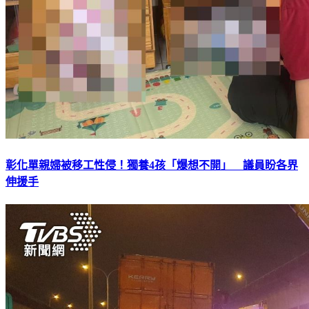
彰化單親婦被移工性侵！獨養4孩「爆想不開」 議員盼各界
伸援手