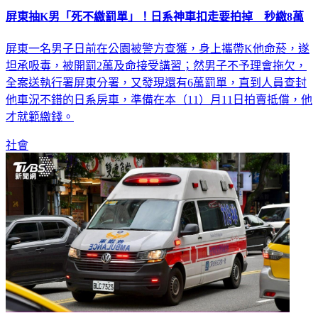
屏東一名男子日前在公園被警方查獲，身上攜帶K他命菸，遂
坦承吸毒，被開罰2萬及命接受講習；然男子不予理會拖欠，
全案送執行署屏東分署，又發現還有6萬罰單，直到人員查封
他車況不錯的日系房車，準備在本（11）月11日拍賣抵償，他
才就範繳錢。
社會