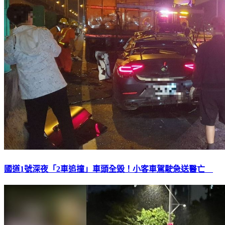
國道1號深夜「2車追撞」車頭全毀！小客車駕駛急送醫亡