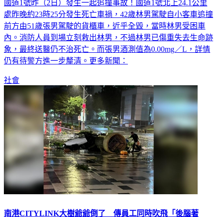
處昨晚約23時25分發生死亡車禍，42歲林男駕駛自小客車追撞
前方由51歲張男駕駛的貨櫃車，近乎全毀，當時林男受困車
內。消防人員到場立刻救出林男，不過林男已傷重失去生命跡
象，最終送醫仍不治死亡。而張男酒測值為0.00mg／L，詳情
仍有待警方進一步釐清。更多新聞：
社會
南港CITYLINK大樹爺爺倒了 傳員工同時吹飛「後腦著
地」沒人理