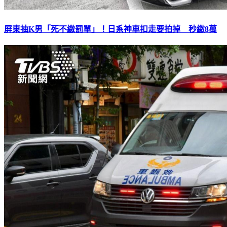
屏東抽K男「死不繳罰單」！日系神車扣走要拍掉 秒繳8萬