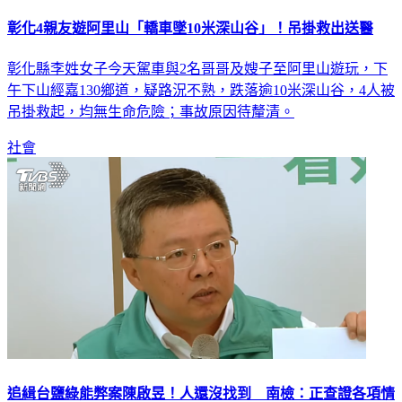
彰化4親友遊阿里山「轎車墜10米深山谷」！吊掛救出送醫
彰化縣李姓女子今天駕車與2名哥哥及嫂子至阿里山遊玩，下
午下山經嘉130鄉道，疑路況不熟，跌落逾10米深山谷，4人被
吊掛救起，均無生命危險；事故原因待釐清。
社會
追緝台鹽綠能弊案陳啟昱！人還沒找到 南檢：正查證各項情
資