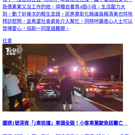
到，動了好幾次的輕生念頭，民進黨彰化縣議員賴清美也特地
拜訪慰問，並希望社會處能介入幫忙，同時呼籲善心人士可以
發揮愛心，協助一同度過難關。
社會
國道1號深夜「2車追撞」車頭全毀！小客車駕駛急送醫亡
國道1號昨（2日）發生一起追撞事故！國道1號北上24.1公里