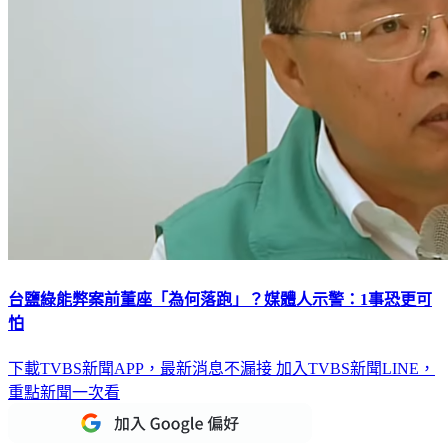
台鹽綠能弊案前董座「為何落跑」？媒體人示警：1事恐更可
怕
下載TVBS新聞APP，最新消息不漏接
加入TVBS新聞LINE，
重點新聞一次看