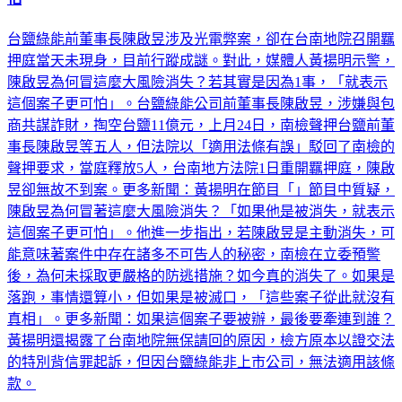
台鹽綠能前董事長陳啟昱涉及光電弊案，卻在台南地院召開羈
押庭當天未現身，目前行蹤成謎。對此，媒體人黃揚明示警，
陳啟昱為何冒這麼大風險消失？若其實是因為1事，「就表示
這個案子更可怕」。台鹽綠能公司前董事長陳啟昱，涉嫌與包
商共謀詐財，掏空台鹽11億元，上月24日，南檢聲押台鹽前董
事長陳啟昱等五人，但法院以「適用法條有誤」駁回了南檢的
聲押要求，當庭釋放5人，台南地方法院1日重開羈押庭，陳啟
昱卻無故不到案。更多新聞：黃揚明在節目「」節目中質疑，
陳啟昱為何冒著這麼大風險消失？「如果他是被消失，就表示
這個案子更可怕」。他進一步指出，若陳啟昱是主動消失，可
能意味著案件中存在諸多不可告人的秘密，南檢在立委預警
後，為何未採取更嚴格的防逃措施？如今真的消失了。如果是
落跑，事情還算小，但如果是被滅口，「這些案子從此就沒有
真相」。更多新聞：如果這個案子要被辦，最後要牽連到誰？
黃揚明還揭露了台南地院無保請回的原因，檢方原本以證交法
的特別背信罪起訴，但因台鹽綠能非上市公司，無法適用該條
款。
社會