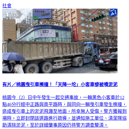
有片／桃園曳引車擦撞！「天降一坨」小客車慘被噴淤泥
桃園今（2）日中午發生一起交通事故，一輛黑色小客車於12
點46分行經中正路與南平路時，與同向一輛曳引車發生擦撞，
造成曳引車上的淤泥飛濺至地面，所幸無人受傷。警方獲報到
場時，立即封閉該道路進行疏導，並通知施工單位、清潔隊協
助清除淤泥，至於詳細肇事原因仍待警方調查釐清。