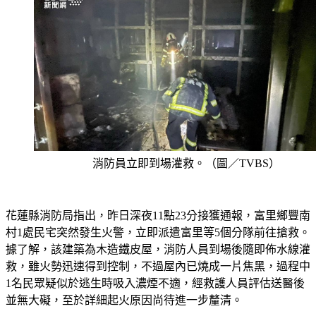
消防員立即到場灌救。（圖／TVBS）
花蓮縣消防局指出，昨日深夜11點23分接獲通報，富里鄉豐南
村1處民宅突然發生火警，立即派遣富里等5個分隊前往搶救。
據了解，該建築為木造鐵皮屋，消防人員到場後隨即佈水線灌
救，雖火勢迅速得到控制，不過屋內已燒成一片焦黑，過程中
1名民眾疑似於逃生時吸入濃煙不適，經救護人員評估送醫後
並無大礙，至於詳細起火原因尚待進一步釐清。