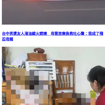
台中男遭友人潑油縱火燃燒 母簽放棄急救吐心聲：我成了殘
忍母親