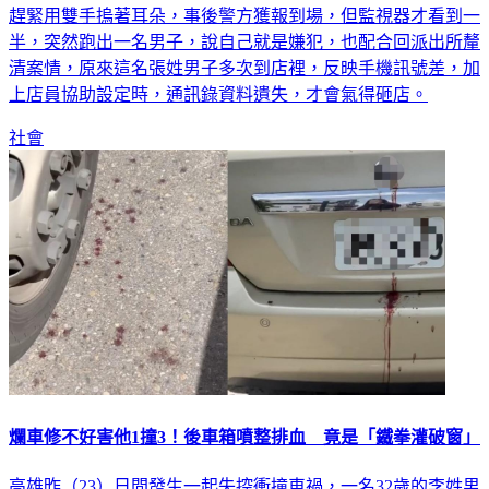
台中市一間通訊行，日前遭人持石頭砸店，當下店員嚇壞了，
趕緊用雙手摀著耳朵，事後警方獲報到場，但監視器才看到一
半，突然跑出一名男子，說自己就是嫌犯，也配合回派出所釐
清案情，原來這名張姓男子多次到店裡，反映手機訊號差，加
上店員協助設定時，通訊錄資料遺失，才會氣得砸店。
社會
爛車修不好害他1撞3！後車箱噴整排血 竟是「鐵拳灌破窗」