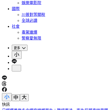
娛樂電影院
國際
川普對等關稅
全球必讀
社會
毒駕連爆
警察愛無限
更多
快訊