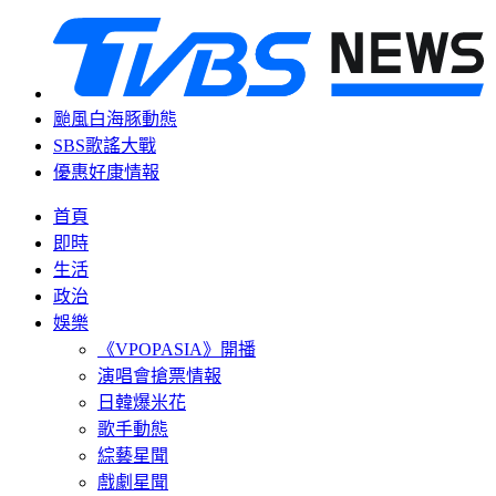
颱風白海豚動態
SBS歌謠大戰
優惠好康情報
首頁
即時
生活
政治
娛樂
《VPOPASIA》開播
演唱會搶票情報
日韓爆米花
歌手動態
綜藝星聞
戲劇星聞