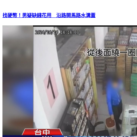
找硬幣！男疑缺錢花用 沿路開馬路水溝蓋