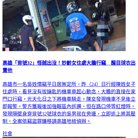
高雄「背號32」怪賊出沒！妙齡女住處大膽行竊 醒目球衣出
賣他
高雄市一名吳姓慣竊平日居無定所，昨（24）日行經陳姓女子
住處時，看見沒有拔鑰匙的機車竟起心動念，大膽的直接在家
門口行竊，光天化日之下將機車騎走。陳女發現機車不見後立
即報警。警方獲報後加強轄區內巡邏，但在路口停等紅燈時，
發現隔壁身穿背號32號球衣的吳男就在旁邊，立即追上將其壓
制，全案依竊盜罪嫌移請高雄地檢偵辦。