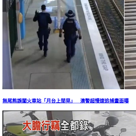
無尾熊誤闖火車站「月台上閒晃」 澳警超慢速追捕畫面曝