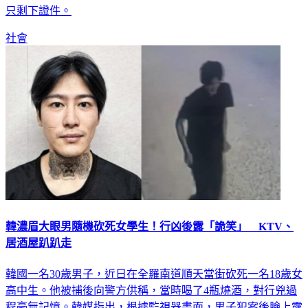
走員工包包，得手7000多元，最後包包被民眾撿到派出所，卻
只剩下證件。
社會
韓濃眉大眼男隨機砍死女學生！行凶後露「詭笑」 KTV、
居酒屋趴趴走
韓國一名30歲男子，近日在全羅南道順天當街砍死一名18歲女
高中生。他被捕後向警方供稱，當時喝了4瓶燒酒，對行兇過