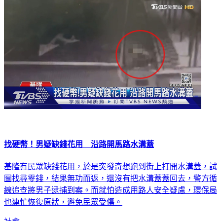
社會
找硬幣！男疑缺錢花用 沿路開馬路水溝蓋
基隆有民眾缺錢花用，於是突發奇想跑到街上打開水溝蓋，試
圖找尋零錢，結果無功而返，還沒有把水溝蓋蓋回去，警方循
線追查將男子逮捕到案。而就怕造成用路人安全疑慮，環保局
也連忙恢復原狀，避免民眾受傷。