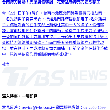
台南持刀搶劫！光頭男假攀談 花臂猛勒脖亮刀追砍移工
今（22）日下午1時許，台南市北區北門路驚傳持刀搶劫案，
一名光頭男子身穿黑衣，行經北門路時疑似鎖定了2名外籍男
子，滿是刺青的左手突然上前勾住其中一人的脖子，假借攀
談，實則猛地勒住外籍男子的脖頸，並從右手掏出刀子搶劫，
一旁的同伴趕緊上前將朋友拉走，光頭男將皮包搶奪得手後，
竟還持刀繼續試圖追砍。台南市警五分局獲報後立即趕往現
場，並在短時間內成功將光頭男圍捕，目前全案仍在製作筆錄
中，訊後將依竊盜罪嫌將陳姓嫌犯送辦。
社會
深入時事，一觸即見