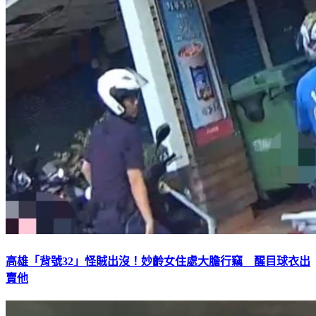
高雄「背號32」怪賊出沒！妙齡女住處大膽行竊 醒目球衣出
賣他