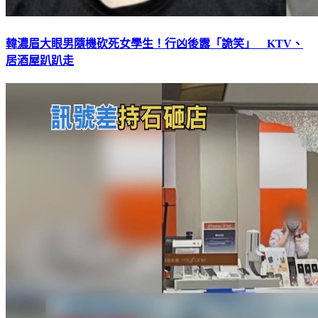
韓濃眉大眼男隨機砍死女學生！行凶後露「詭笑」 KTV、
居酒屋趴趴走