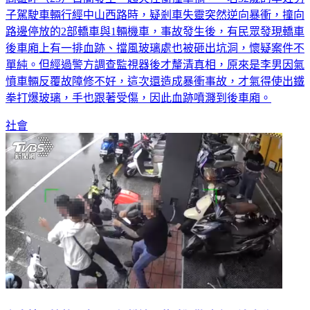
高雄昨（23）日間發生一起失控衝撞車禍，一名32歲的李姓男
子駕駛車輛行經中山西路時，疑剎車失靈突然逆向暴衝，撞向
路邊停放的2部轎車與1輛機車，事故發生後，有民眾發現轎車
後車廂上有一排血跡、擋風玻璃處也被砸出坑洞，懷疑案件不
單純。但經過警方調查監視器後才釐清真相，原來是李男因氣
憤車輛反覆故障修不好，這次還造成暴衝事故，才氣得使出鐵
拳打爆玻璃，手也跟著受傷，因此血跡噴濺到後車廂。
社會