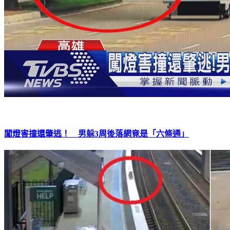
闖燈害撞還肇逃！ 男躲3周後落網竟是「六條通」