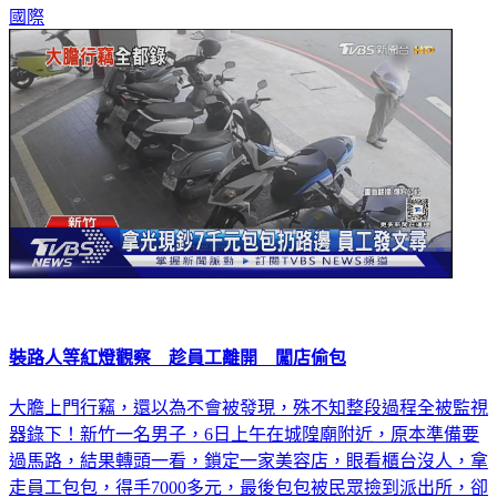
國際
裝路人等紅燈觀察 趁員工離開 闖店偷包
大膽上門行竊，還以為不會被發現，殊不知整段過程全被監視
器錄下！新竹一名男子，6日上午在城隍廟附近，原本準備要
過馬路，結果轉頭一看，鎖定一家美容店，眼看櫃台沒人，拿