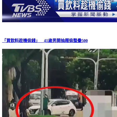
「買飲料趁機偷錢」 41歲男開抽屜偷整疊500