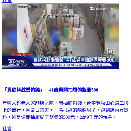
社會
「買飲料趁機偷錢」 41歲男開抽屜偷整疊500
年輕人趁老人家顧店之際，開抽屜偷錢，台中豐原田心路二段
上的商行，國慶日當天，一名41歲的陳姓男子，跑到店內買飲
料，卻是偷開抽屜偷了整疊的500元，2萬9千元的現金。