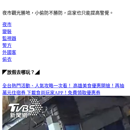
對不起。」
夜市觀光勝地，小偷防不勝防，店家也只能提高警覺。
夜市
變裝
監視器
警方
外國客
偷衣
◤放假去哪玩？◢
全台熱門活動、人氣攻略一次看！
高雄美食優惠開搶！再抽
萬元住宿券
下載食尚玩家APP！免費領取優惠券