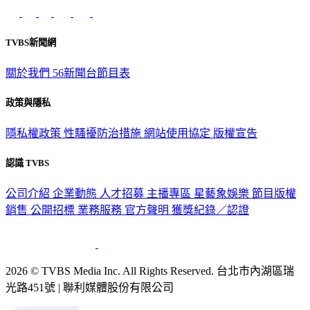
意見反映：service@tvbs.com.tw
觀眾服務專線：02-2656-1599
TVBS新聞網
關於我們
56新聞台節目表
政策與隱私
隱私權政策
性騷擾防治措施
網站使用協定
版權宣告
認識 TVBS
公司介紹
企業動態
人才招募
主播專區
星藝象娛樂
節目版權
銷售
公開招標
業務服務
官方聲明
獲獎紀錄／認證
2026 © TVBS Media Inc. All Rights Reserved. 台北市內湖區瑞
光路451號 | 聯利媒體股份有限公司