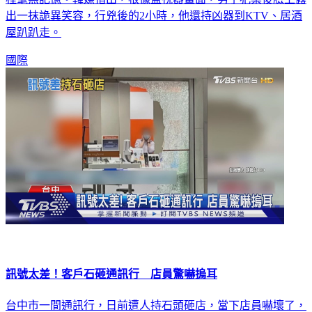
程毫無記憶。韓媒指出，根據監視器畫面，男子犯案後臉上露
出一抹詭異笑容，行兇後的2小時，他還持凶器到KTV、居酒
屋趴趴走。
國際
訊號太差！客戶石砸通訊行 店員驚嚇摀耳