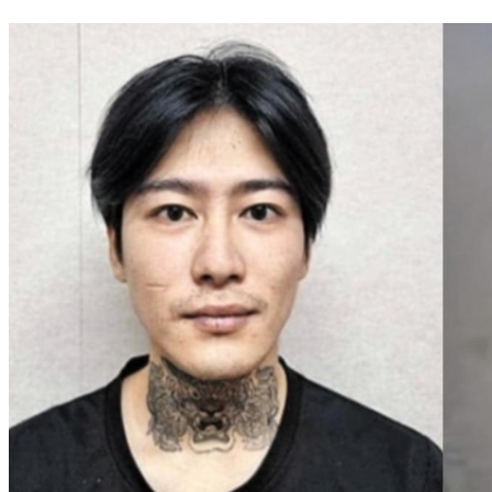
裝路人等紅燈觀察 趁員工離開 闖店偷包