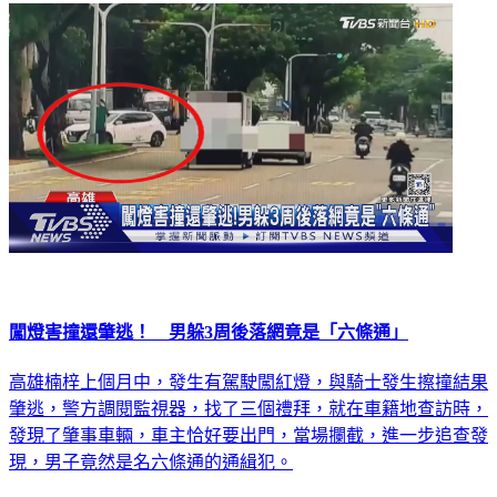
社會
闖燈害撞還肇逃！ 男躲3周後落網竟是「六條通」
高雄楠梓上個月中，發生有駕駛闖紅燈，與騎士發生擦撞結果
肇逃，警方調閱監視器，找了三個禮拜，就在車籍地查訪時，
發現了肇事車輛，車主恰好要出門，當場攔截，進一步追查發
現，男子竟然是名六條通的通緝犯。