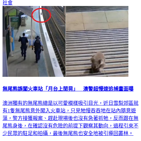
社會
無尾熊誤闖火車站「月台上閒晃」 澳警超慢速追捕畫面曝
澳洲獨有的無尾熊總是以可愛模樣吸引目光，近日雪梨郊區就
有1隻無尾熊意外闖入火車站，只見牠慢吞吞地在站內隨意遊
蕩，警方接獲報案、趕赴現場後也沒有急著抓牠，反而跟在無
尾熊身後，在確認沒有危險的前提下觀察其動向，過程引來不
少民眾的駐足和拍攝，最後無尾熊也安全地被引導回叢林。