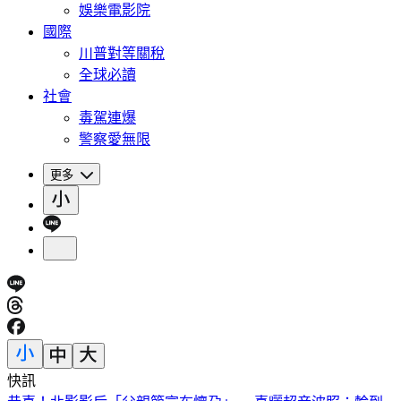
娛樂電影院
國際
川普對等關稅
全球必讀
社會
毒駕連爆
警察愛無限
更多
快訊