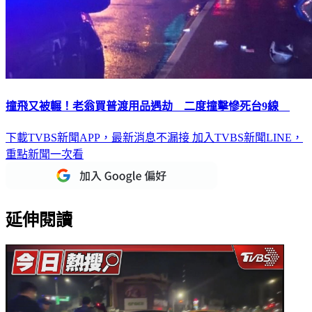
撞飛又被輾！老翁買普渡用品遇劫 二度撞擊慘死台9線
下載TVBS新聞APP，最新消息不漏接
加入TVBS新聞LINE，
重點新聞一次看
延伸閱讀