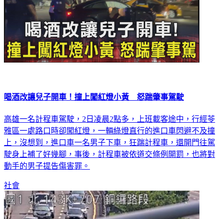
喝酒改讓兒子開車！撞上闖紅燈小黃 怒踹肇事駕駛
高雄一名計程車駕駛，2日凌晨2點多，上班載客途中，行經苓
雅區一處路口時卻闖紅燈，一輛綠燈直行的進口車閃避不及撞
上，沒想到，進口車一名男子下車，狂踹計程車，還開門往駕
駛身上補了好幾腳，事後，計程車被依道交條例開罰，也將對
動手的男子提告傷害罪。
社會