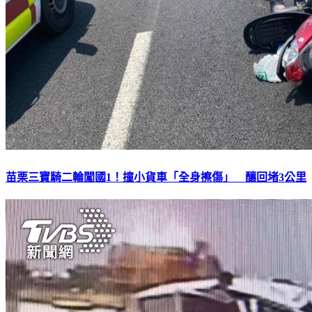
苗栗三寶騎二輪闖國1！撞小貨車「全身擦傷」 釀回堵3公里