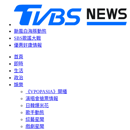
颱風白海豚動態
SBS歌謠大戰
優惠好康情報
首頁
即時
生活
政治
娛樂
《VPOPASIA》開播
演唱會搶票情報
日韓爆米花
歌手動態
綜藝星聞
戲劇星聞