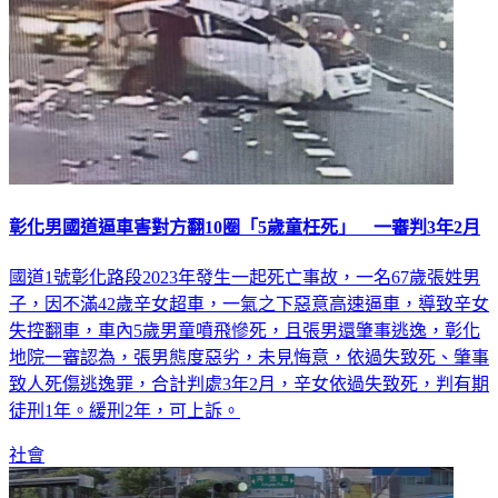
彰化男國道逼車害對方翻10圈「5歲童枉死」 一審判3年2月
國道1號彰化路段2023年發生一起死亡事故，一名67歲張姓男
子，因不滿42歲辛女超車，一氣之下惡意高速逼車，導致辛女
失控翻車，車內5歲男童噴飛慘死，且張男還肇事逃逸，彰化
地院一審認為，張男態度惡劣，未見悔意，依過失致死、肇事
致人死傷逃逸罪，合計判處3年2月，辛女依過失致死，判有期
徒刑1年。緩刑2年，可上訴。
社會