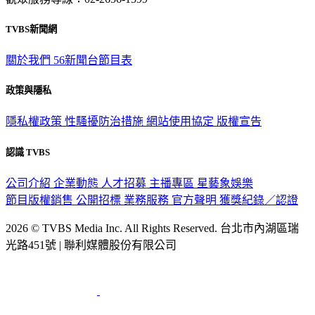
TVBS新聞網
關於我們
56新聞台節目表
政策與隱私
隱私權政策
性騷擾防治措施
網站使用協定
版權宣告
認識 TVBS
公司介紹
企業動態
人才招募
主播專區
星藝象娛樂
節目版權銷售
公開招標
業務服務
官方聲明
獲獎紀錄／認證
2026 © TVBS Media Inc. All Rights Reserved. 台北市內湖區瑞
光路451號 | 聯利媒體股份有限公司