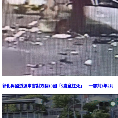
彰化男國道逼車害對方翻10圈「5歲童枉死」 一審判3年2月