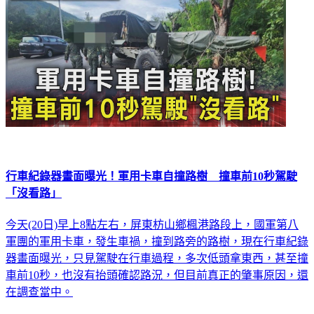
行車紀錄器畫面曝光！軍用卡車自撞路樹 撞車前10秒駕駛
「沒看路」
今天(20日)早上8點左右，屏東枋山鄉楓港路段上，國軍第八
軍團的軍用卡車，發生車禍，撞到路旁的路樹，現在行車紀錄
器畫面曝光，只見駕駛在行車過程，多次低頭拿東西，甚至撞
車前10秒，也沒有抬頭確認路況，但目前真正的肇事原因，還
在調查當中。
社會