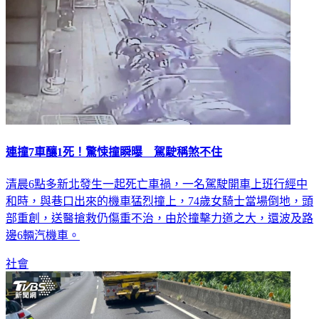
連撞7車釀1死！驚悚撞瞬曝 駕駛稱煞不住
清晨6點多新北發生一起死亡車禍，一名駕駛開車上班行經中
和時，與巷口出來的機車猛烈撞上，74歲女騎士當場倒地，頭
部重創，送醫搶救仍傷重不治，由於撞擊力道之大，還波及路
邊6輛汽機車。
社會