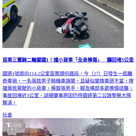
苗栗三寶騎二輪闖國1！撞小貨車「全身擦傷」 釀回堵3公里
國道1號南向114.2公里苗栗頭份路段，今（27）日發生一起離
奇車禍，一名張姓男子騎機車誤闖，且疑似變換車道不當，擦
撞葉姓駕駛的小貨車，導致張男手、腳及嘴部多處擦傷送醫，
事故回堵近3公里，詳細肇事原因仍待國道第二公路警察大隊
釐清。
社會