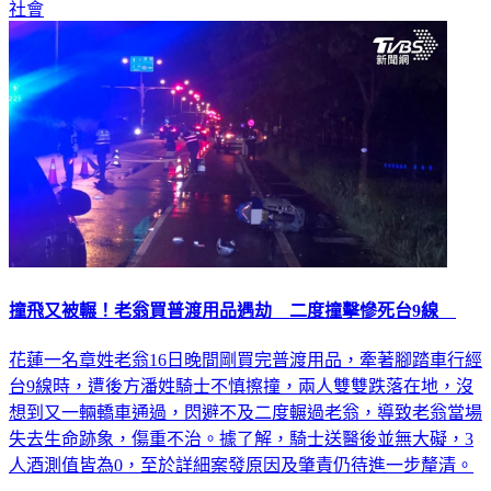
撞飛又被輾！老翁買普渡用品遇劫 二度撞擊慘死台9線
花蓮一名章姓老翁16日晚間剛買完普渡用品，牽著腳踏車行經
台9線時，遭後方潘姓騎士不慎擦撞，兩人雙雙跌落在地，沒
想到又一輛轎車通過，閃避不及二度輾過老翁，導致老翁當場
失去生命跡象，傷重不治。據了解，騎士送醫後並無大礙，3
人酒測值皆為0，至於詳細案發原因及肇責仍待進一步釐清。
社會