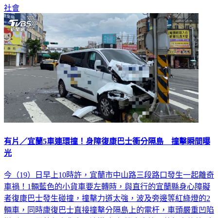
有片／宜蘭5車連環撞！身障復康巴士衝分隔島 撞擊瞬間曝
光
今（19）日早上10時許，宜蘭市中山路三段路口發生一起離奇
車禍！1輛藍色的小貨車要左轉時，與直行的宜蘭縣身心障礙
者復康巴士發生碰撞，撞擊力道太強，波及旁邊等紅綠燈的2
輛車，同時康復巴士直接撞擊分隔島上的電杆，車頭嚴重凹陷
變形，又因藍色小貨車漏油導致1輛機車自摔，整起事件共5車