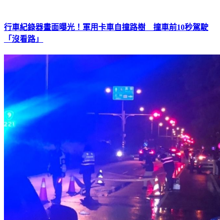
行車紀錄器畫面曝光！軍用卡車自撞路樹 撞車前10秒駕駛
「沒看路」