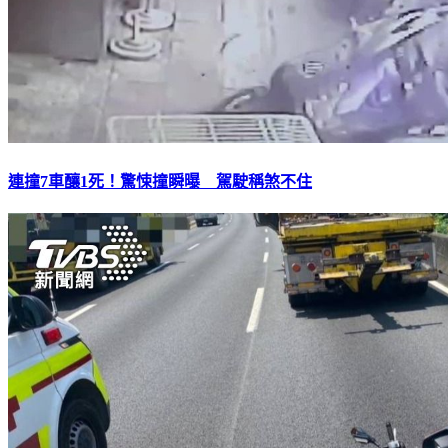
連撞7車釀1死！驚悚撞瞬曝 駕駛稱煞不住