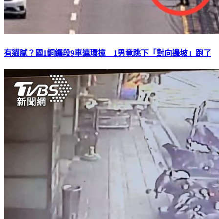
有貓膩？國1銅鑼段9車連環撞 1男竟跳下「對向邊坡」跑了