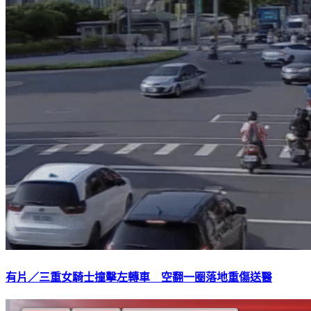
有片／三重女騎士撞擊左轉車 空翻一圈落地重傷送醫