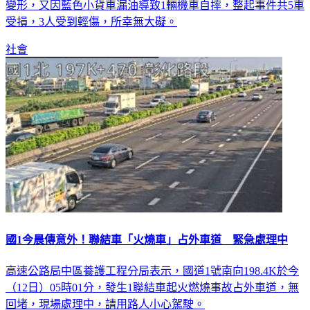
受損，3人受到輕傷，所幸無大礙。
社會
國1今晨傳意外！聯結車「火燒車」占外車道 緊急處理中
高速公路局中區養護工程分局表示，國道1號南向198.4K於今
（12日）05時01分，發生1聯結車起火燃燒事故占外車道，無
回堵，現場處理中，請用路人小心駕駛。