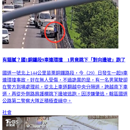
有貓膩？國1銅鑼段9車連環撞 1男竟跳下「對向邊坡」跑了
國道一號北上144公里苗栗銅鑼路段，今（29）日發生一起9車
連環撞事故，好在無人受傷，不過詭異的是，有一名男駕駛卻
在警方到場處理前，從北上車道翻越中央分隔道，跨越南下車
道，再從外側路肩護欄跳下邊坡逃跑，因涉嫌肇逃，轄區國道
公路第二警察大隊正積極查緝中。
社會