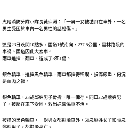
虎尾消防分隊小隊長黃琮淵：「一男一女被拋飛在車外，一名
男生受困於車內一名男性的話輕傷。」
這是23日晚間10點多，國道1號南向，237.5公里，雲林路段的
車禍。國道因此大塞車。
兩車追撞，翻車，造成了3死1傷。
銀色轎車，追撞黑色轎車，兩車都撞得稀爛，損傷嚴重，何況
是血肉之軀。
銀色轎車，23歲邱姓男子骨折，唯一倖存。同車22歲蕭姓男
子，被壓在車下受困，救出送醫傷重不治。
被撞的黑色轎車，一對男女都拋飛車外，50歲廖姓女子和49歲
鄭姓男子，都拋飛身亡。