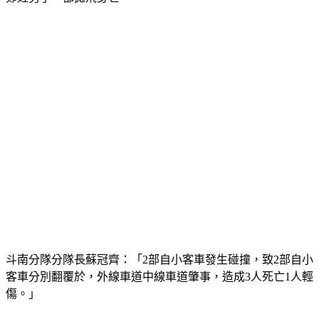
斗南分隊分隊長蘇冠齊：「2部自小客車發生碰撞，致2部自小
客車分別翻覆於，外線車道中線車道肇事，造成3人死亡1人輕
傷。」
骨折受傷的邱姓男子，酒測零，其他人因為不治，有待確認。