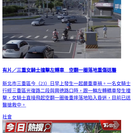
有片／三重女騎士撞擊左轉車 空翻一圈落地重傷送醫
新北市三重區今（23）日早上發生一起嚴重車禍。一名女騎士
行經三重區光復路二段與興德路口時，跟一輛左轉轎車發生撞
擊，女騎士直接飛起空翻一圈後重摔落地陷入昏迷，目前已送
醫搶救中。
社會