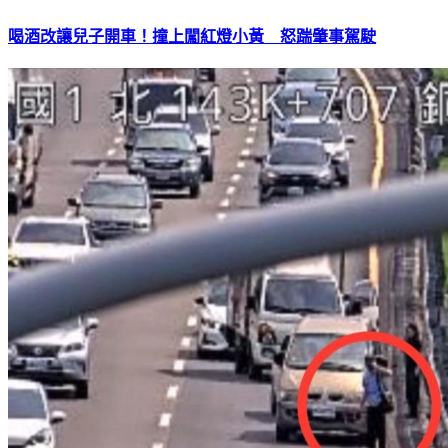
喝酒改讓兒子開車！撞上闖紅燈小黃 怒踹肇事駕駛