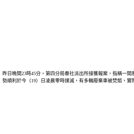
昨日晚間23時45分，第四分局春社派出所接獲報案，指稱一間
勢順利於今（19）日凌晨零時撲滅，有多輛廢棄車被焚燬，實