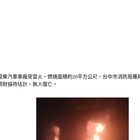
廢棄汽車車廠突冒火，燃燒面積約20平方公尺，台中市消防局獲
際財損待估計，無人傷亡。