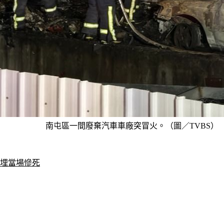
南屯區一間廢棄汽車車廠突冒火。（圖／TVBS）
掩埋當場慘死