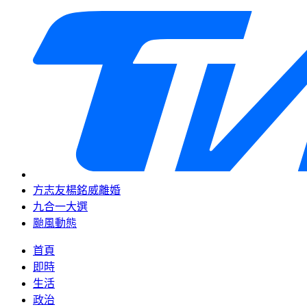
方志友楊銘威離婚
九合一大選
颱風動態
首頁
即時
生活
政治