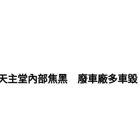
年天主堂內部焦黑 廢車廠多車毀