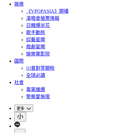
娛樂
《VPOPASIA》開播
演唱會搶票情報
日韓爆米花
歌手動態
綜藝星聞
戲劇星聞
娛樂電影院
國際
川普對等關稅
全球必讀
社會
毒駕連爆
警察愛無限
更多