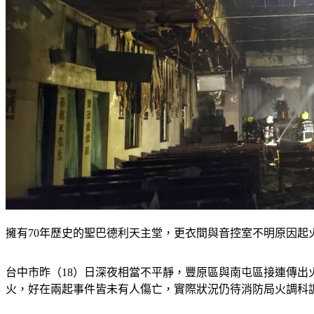
擁有70年歷史的聖巴德利天主堂，更衣間與音控室不明原因起火
台中市昨（18）日深夜相當不平靜，豐原區與南屯區接連傳出
火，好在兩起事件皆未有人傷亡，實際狀況仍待消防局火調科