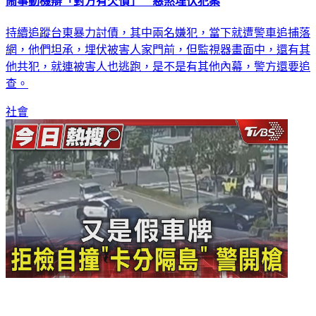
鬧事動機辯「對方有欠債」 惡煞埋伏犯案
持續追蹤台東暴力討債，其中兩名嫌犯，當下就遭警車追捕落
網，他們坦承，埋伏被害人家門前，但監視器畫面中，還有其
他共犯，就連被害人也逃跑，是不是有其他內幕，警方還要追
查。
社會