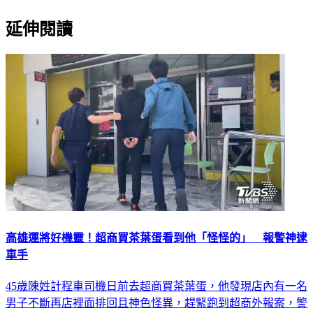
延伸閱讀
高雄運將好機靈！超商買茶葉蛋看到他「怪怪的」 報警神逮
車手
45歲陳姓計程車司機日前去超商買茶葉蛋，他發現店內有一名