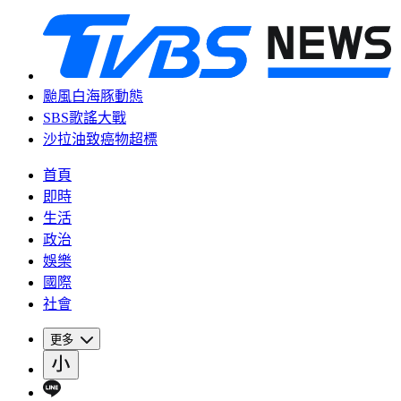
颱風白海豚動態
SBS歌謠大戰
沙拉油致癌物超標
首頁
即時
生活
政治
娛樂
國際
社會
更多