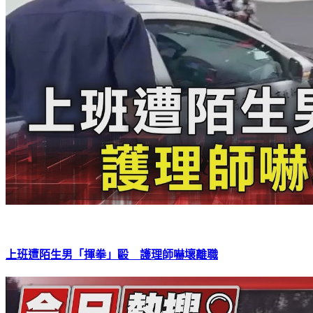
上班遭陌生男「揮拳」毆 護理師嚇壞離職