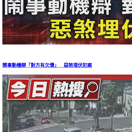
鬧事動機辯「對方有欠債」 惡煞埋伏犯案