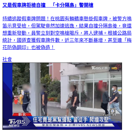
又是假車牌拒檢自撞 「卡分隔島」警開槍
持續追蹤假車牌問題！在桃園有輛轎車懸掛假車牌，被警方鳴
笛示意受檢，但駕駛竟然加速逃逸，結果自撞分隔島後，竟還
想重新發動，員警立刻對空鳴槍喝斥，將人逮捕。根據公路局
統計，國道查獲假車牌件數，近三年來不斷暴增，甚至連「梅
花防偽鋼印」也被偽造！
社會