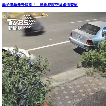
妻子懷孕要去探望！ 通緝犯趁空落跑遭警逮