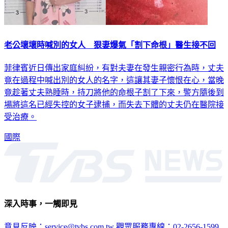
老公壞壞時喊別的女人 狠妻爆氣「割下命根」醫生接不回
菲律賓近日傳出家庭糾紛，有對夫妻在發生親密行為時，丈夫
竟在過程中喊出別的女人的名字，這讓其妻子懷恨在心，當晚
竟趁著丈夫熟睡時，持刀將他的命根子割了下來，警方隨後到
場將這名已經失控的女子逮捕，而失去下體的丈夫仍在醫院接
受治療。
國際
深入時事，一觸即見