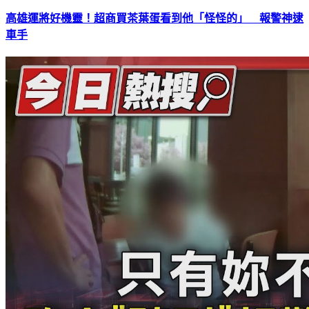
高雄運將好機靈！超商買茶葉蛋看到他「怪怪的」 報警神逮
車手