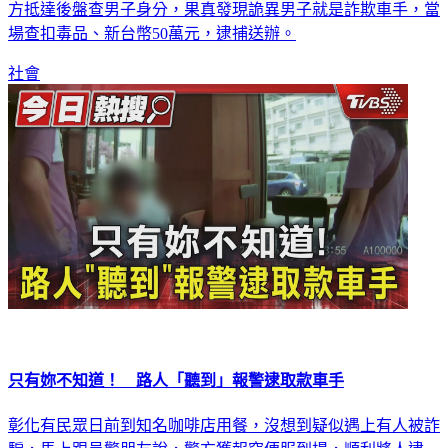
男子不斷再店裡面排回且神色怪異，趕緊跑到超商外報案，警
方抵達後盤查男子身分，果真發現詭異男子就是詐欺車手，當
場查扣毒品、新台幣50萬元，逮捕送辦。
社會
只有妳不知道！ 路人「聽到」報警逮取款車手