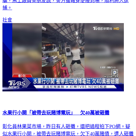
彰化有民眾日前到知名咖啡店用餐，沒想到疑似遇上有人被詐
騙，馬上跟員警朋友說，警方獲報穿便服到場，順利將人逮
捕。
社會
水果行小開「被帶去玩賭博電玩」 欠40萬被砸攤
彰化員林果菜市場，昨日有人砸攤，還把過程拍下PO網。疑