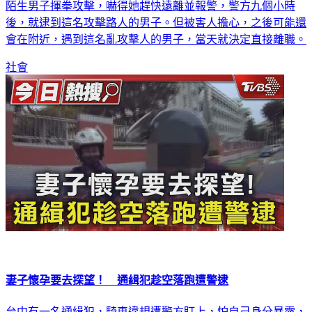
新北市一名女護理師，日前要去上班途中，突然被一名路過的
陌生男子揮拳攻擊，嚇得她趕快遠離並報警，警方九個小時
後，就逮到這名攻擊路人的男子。但被害人擔心，之後可能還
會在附近，遇到這名亂攻擊人的男子，當天就決定直接離職。
社會
妻子懷孕要去探望！ 通緝犯趁空落跑遭警逮