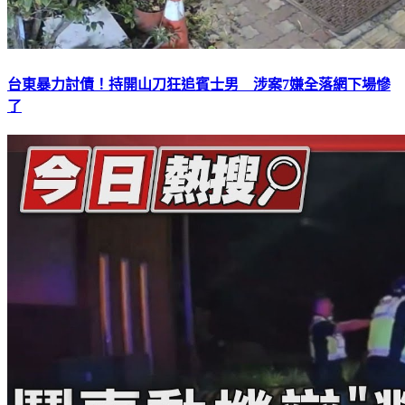
台東暴力討債！持開山刀狂追賓士男 涉案7嫌全落網下場慘
了