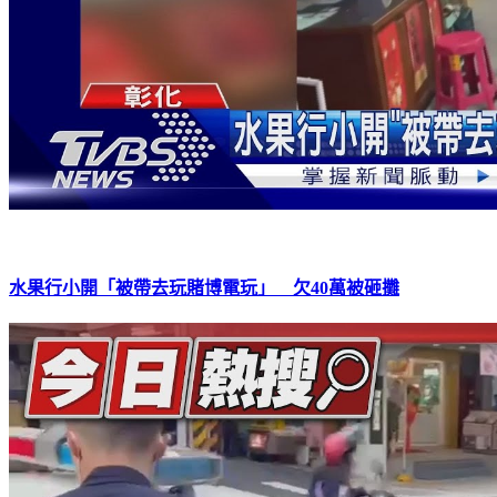
水果行小開「被帶去玩賭博電玩」 欠40萬被砸攤