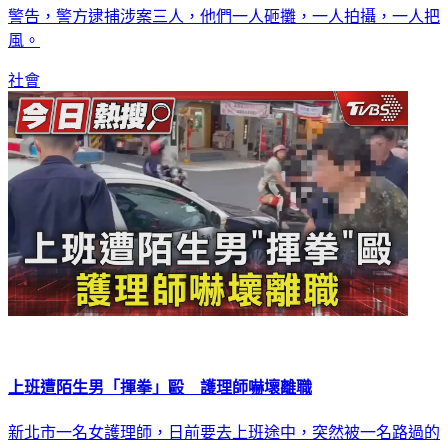
似水果行小開，被帶去玩賭博電玩，欠下40萬賭債，遭人砸攤
警告，警方逮捕涉案三人，他們一人砸攤，一人拍攝，一人把
風。
社會
上班遭陌生男「揮拳」毆 護理師嚇壞離職