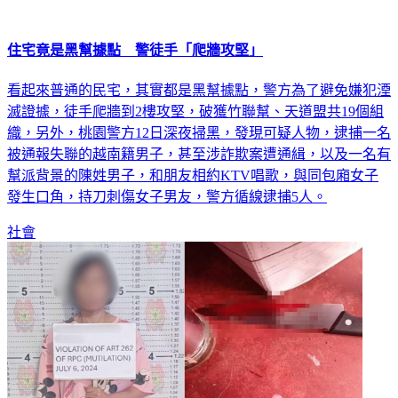
住宅竟是黑幫據點 警徒手「爬牆攻堅」
看起來普通的民宅，其實都是黑幫據點，警方為了避免嫌犯湮
滅證據，徒手爬牆到2樓攻堅，破獲竹聯幫、天道盟共19個組
織，另外，桃園警方12日深夜掃黑，發現可疑人物，逮捕一名
被通報失聯的越南籍男子，甚至涉詐欺案遭通緝，以及一名有
幫派背景的陳姓男子，和朋友相約KTV唱歌，與同包廂女子
發生口角，持刀刺傷女子男友，警方循線逮捕5人。
社會