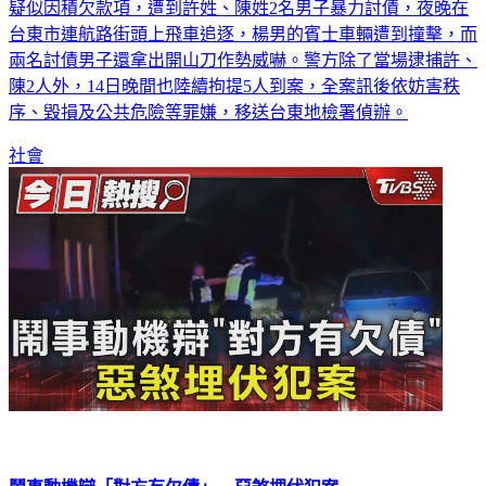
台東市13日深夜10點多發生街頭飛車追逐事件，一名楊姓男子
疑似因積欠款項，遭到許姓、陳姓2名男子暴力討債，夜晚在
台東市連航路街頭上飛車追逐，楊男的賓士車輛遭到撞擊，而
兩名討債男子還拿出開山刀作勢威嚇。警方除了當場逮捕許、
陳2人外，14日晚間也陸續拘提5人到案，全案訊後依妨害秩
序、毀損及公共危險等罪嫌，移送台東地檢署偵辦。
社會