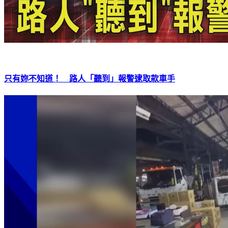
只有妳不知道！ 路人「聽到」報警逮取款車手