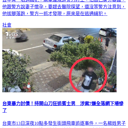
台中有一名通緝犯，騎車違規遭警方盯上，怕自己身分暴露，
他跟警方說妻子懷孕，要趕去醫院探望，還沒等警方注意到，
他拔腿落跑，警方一抓才發現，原來是在逃通緝犯。
社會
台東暴力討債！持開山刀狂追賓士男 涉案7嫌全落網下場慘
了