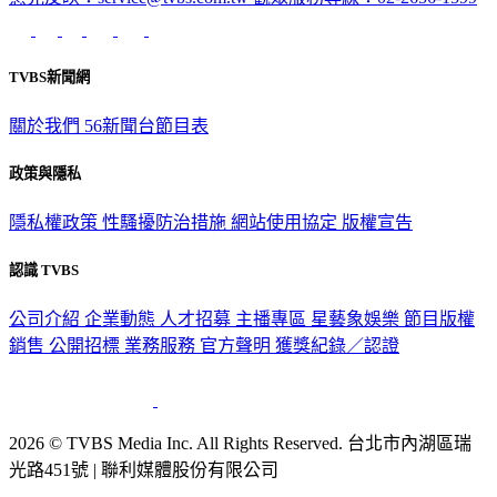
意見反映：service@tvbs.com.tw
觀眾服務專線：02-2656-1599
TVBS新聞網
關於我們
56新聞台節目表
政策與隱私
隱私權政策
性騷擾防治措施
網站使用協定
版權宣告
認識 TVBS
公司介紹
企業動態
人才招募
主播專區
星藝象娛樂
節目版權
銷售
公開招標
業務服務
官方聲明
獲獎紀錄／認證
2026 © TVBS Media Inc. All Rights Reserved. 台北市內湖區瑞
光路451號 | 聯利媒體股份有限公司