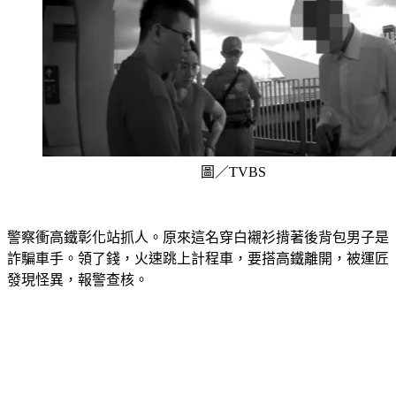
圖／TVBS
警察衝高鐵彰化站抓人。原來這名穿白襯衫揹著後背包男子是
詐騙車手。領了錢，火速跳上計程車，要搭高鐵離開，被運匠
發現怪異，報警查核。