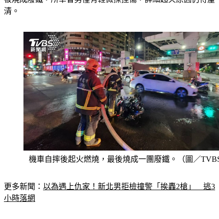
機車自摔後起火燃燒，最後燒成一團廢鐵。（圖／TVB
更多新聞：
以為遇上仇家！新北男拒檢撞警「挨轟2槍」　逃3
小時落網