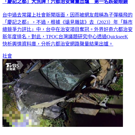
台中過去常躍上社會新聞版面，因而被網友戲稱為子彈橫飛的
「慶記之都」，不過，根據《遠見雜誌》去（2023）年「縣市
總競爭力評比」中，台中在治安項目奪冠。外界好奇六都治安
新年度排名，對此，TPOC台灣議題研究中心透過QuickseeK
快析輿情資料庫，分析六都治安網路聲量結果出爐。
社會
花蓮賓利失控自撞掉橋下！前獅子會長噴飛慘死 車上搜出毒