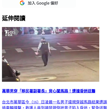
延伸閱讀
萬華男穿「移民署副署長」背心闖馬路！遭撞昏迷送醫
台北市萬華區今（16）日凌晨一名男子違規穿越馬路結果遭誤
過車輛撞擊，救護人員到場發現倒地男子陷入昏迷，緊急送醫
搶救。奇怪的是男子身穿「移民署」背心，上面還有副署長的