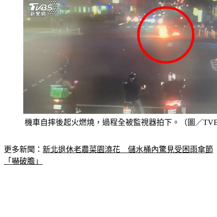
機車自摔後起火燃燒，過程全被監視器拍下。（圖／TVB
更多新聞：
新北退休老農菜園澆花　儲水桶內驚見受困雨傘節
「嚇破膽」