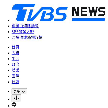
颱風白海豚動態
SBS歌謠大戰
沙拉油致癌物超標
首頁
即時
生活
政治
娛樂
國際
社會
更多