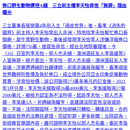
曝光
三立董事長張榮華4年前入主「頑皮世界」後，看準《消失的
國界》前主持人李天怡常出入非洲，特地找李天怡幫忙進口長
頸鹿、犀牛等野生動物，事後卻發現李天怡等人涉嫌浮報進口
價格，詐領750萬，遂提告背信。經台北地院審理後，今
（16）日宣判李天怡、郭人杰夫婦、澳洲酒莊友人李吳達等3
人皆無罪。檢方查出，李天怡、郭人杰夫婦、澳洲酒莊友人李
吳達，涉案遭通緝的台籍律師、前南非議員孫耀亨，看準頑皮
世界難辨別售價及急於進口，成立境外公司亞太印象從事動物
買賣，涉背信抬價；該公司取得273萬多美元的訂金後，2021
年3月分潤，李天怡夫婦取得26萬4000美元、李吳達取得27萬
2000美元，被檢方認定為不法所得，起訴李天怡、郭人杰夫
婦、李吳達3人，另通緝孫耀亨，並建請法院宣告沒收或追
徵。不過，法院開庭時，李天怡辯稱只轉知、轉達訊息，合約
是頑皮世界的法務在處理，否認犯罪。更多新聞：北院認為，
依檢察官舉證內容，雖可證明李天怡以郭人杰名義，委託李吳
達持有亞太印象，且亞太印象抬高價格過程，李天怡也有參