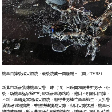
機車自摔後起火燃燒，最後燒成一團廢鐵。（圖／TVBS）
新北市新莊驚傳機車火警！昨（15）日晚間28歲曹姓男子下班
後，騎機車返家途中行經新莊思源路時，他因不明原因自摔，
不料，車輛竟當場起火燃燒，嚇得曹男連忙棄車逃生，大批警
消獲報到場搶救，雖然快速撲滅火勢，但因火勢猛烈，機車已
被燒成廢鐵，所幸曹男僅有輕微擦挫傷，詳細起火原因仍待釐
清。