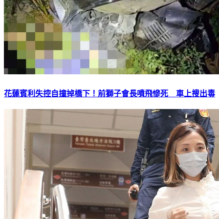
花蓮賓利失控自撞掉橋下！前獅子會長噴飛慘死 車上搜出毒