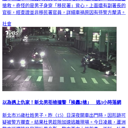
官銜，經查證並非移民署官員，詳細車禍原因有待警方釐清。
社會
以為遇上仇家！新北男拒檢撞警「挨轟2槍」 逃3小時落網
新北市35歲杜姓男子，昨（15）日深夜開車出門時，因形跡可
疑被警方攔查，結果杜男趁隙加速逃離現場。今日凌晨，蘆洲
警方巡邏時又發現杜男身影，警方再次上前盤查，不料，杜男