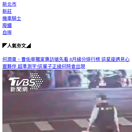
新莊
機車騎士
廢鐵
自摔
◤人氣夯文◢
何潤東、曹佑寧獨家專訪搶先看
8月緣分排行榜 這星座遇見心
靈夥伴
超準測字!這輩子正緣何時會出現