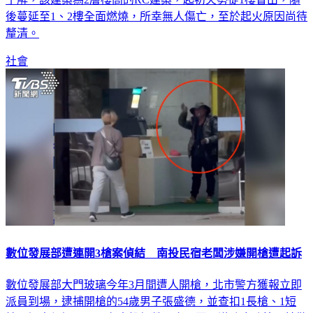
釐清。
社會
數位發展部遭連開3槍案偵結 南投民宿老闆涉嫌開槍遭起訴
數位發展部大門玻璃今年3月間遭人開槍，北市警方獲報立即
派員到場，逮捕開槍的54歲男子張盛德，並查扣1長槍、1短
槍，調查得知，張男在南投經營民宿，因不滿政府政策，持散