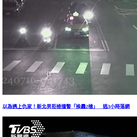
以為遇上仇家！新北男拒檢撞警「挨轟2槍」 逃3小時落網