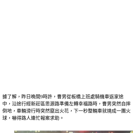
據了解，昨日晚間9時許，曹男從板橋上班處騎機車返家途
中，沿途行經新莊區思源路準備左轉幸福路時，曹男突然自摔
倒地，車輛滑行時突然竄出火花，下一秒整輛車就燒成一團火
球，嚇得路人連忙報案求助。