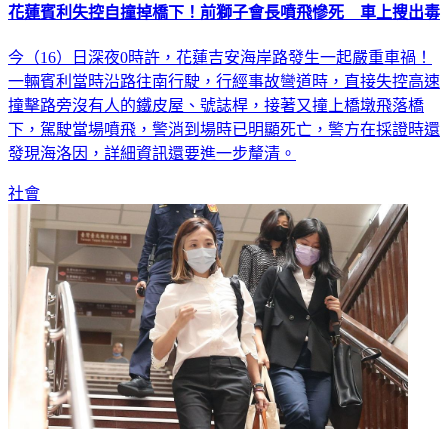
今（16）日深夜0時許，花蓮吉安海岸路發生一起嚴重車禍！
一輛賓利當時沿路往南行駛，行經事故彎道時，直接失控高速
撞擊路旁沒有人的鐵皮屋、號誌桿，接著又撞上橋墩飛落橋
下，駕駛當場噴飛，警消到場時已明顯死亡，警方在採證時還
發現海洛因，詳細資訊還要進一步釐清。
社會
進口野生動物遭控A錢 三立前主播李天怡背信「無罪」理由