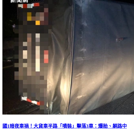
國1暗夜車禍！大貨車半路「噴裝」擊落3車：爆胎、躺路中