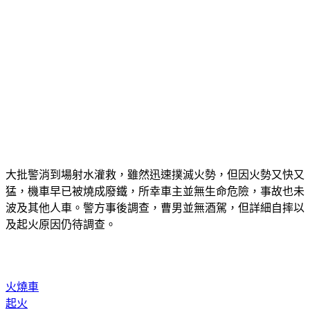
大批警消到場射水灌救，雖然迅速撲滅火勢，但因火勢又快又
猛，機車早已被燒成廢鐵，所幸車主並無生命危險，事故也未
波及其他人車。警方事後調查，曹男並無酒駕，但詳細自摔以
及起火原因仍待調查。
火燒車
起火
新北市