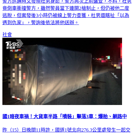
竟倒車衝撞警方，雖然警員當下連開2槍制止，但仍被他二度
逃脫，但案發後3小時仍被線上警力查獲，杜男還瞎扯「以為
遇到仇家」，警詢後依法將他送辦。
社會
國1暗夜車禍！大貨車半路「噴裝」擊落3車：爆胎、躺路中
昨（15）日晚間11時許，國道1號北向276.3公里處發生一起交
通事故，一輛大貨車行駛台南後壁路段時傳動軸突然噴飛脫