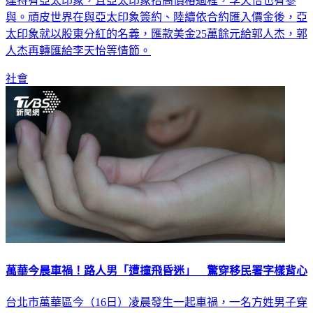
與。頑皮世界在與亞太印象簽約、陸續依合約匯入價金後，亞
太印象就以股東分紅的名義，匯款美金25萬餘元給郭人杰，郭
人杰再轉匯給李天怡等情節。
社會
萬華今晨車禍！路人男「遭撞飛昏迷」 驚穿移民署字樣背心
台北市萬華區今（16日）凌晨發生一起車禍，一名方姓男子穿
越馬路時，遭一輛由黃姓男子駕駛的休旅車撞擊，導致車頭及