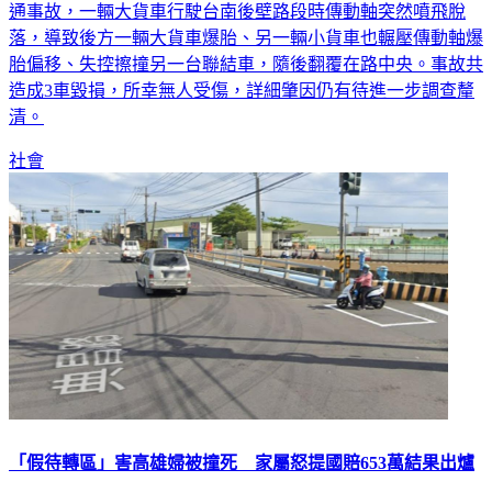
落，導致後方一輛大貨車爆胎、另一輛小貨車也輾壓傳動軸爆
胎偏移、失控擦撞另一台聯結車，隨後翻覆在路中央。事故共
造成3車毀損，所幸無人受傷，詳細肇因仍有待進一步調查釐
清。
社會
「假待轉區」害高雄婦被撞死 家屬怒提國賠653萬結果出爐
高雄一名許姓婦人2021年9月6日行經橋頭區典昌路、河北路