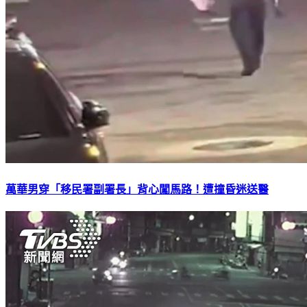
萬華男穿「移民署副署長」背心闖馬路！遭撞昏迷送醫