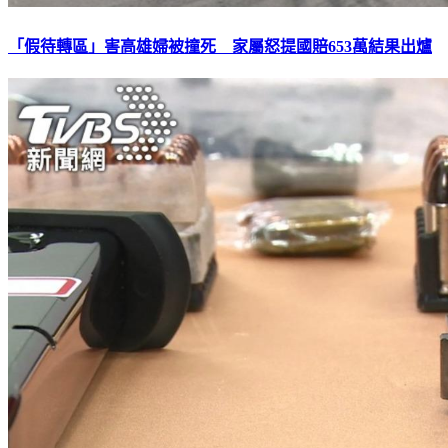
「假待轉區」害高雄婦被撞死 家屬怒提國賠653萬結果出爐