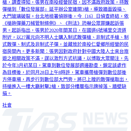
彈槍到「數位發展部」延平辦公室連開3槍，導致牆面毀損、
大門玻璃破裂。台北地檢署偵辦後，今（16）日偵查終結，依
《槍砲彈藥刀械管制條例》、《刑法》恐嚇公眾罪嫌起訴張
男。起訴指出，張男於2020年間某日，在國道6號埔里交流道
附近，以27萬元向不明人士購入制式散彈槍、非制式手槍、制
式散彈、制式及非制式子彈，並藏放於南投仁愛鄉所經營的民
宿房間內。更多新聞：張男因對政府針對中國大陸人士來台旅
遊之相關政策不滿，謀以激烈方式抗議，以博取大眾關注，先
於今年3月初某日，駕車到數位發展部週邊勘查，鎖定該處作
為目標後，於同月28日上午8時許，駕車攜帶槍彈到數位部後
方停車場，再步行到數位部大門旁，將已上膛的散彈槍取出，
持槍進入一樓大廳射擊2槍，致部分樓層指示牌掉落、牆壁缺
損。
社會