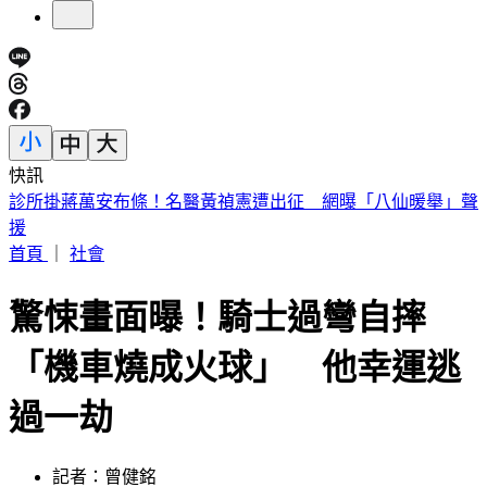
快訊
王凱靈堂曝光！黑色郵筒藏思念 70歲母缺席原因超催淚
首頁
｜
社會
驚悚畫面曝！騎士過彎自摔
「機車燒成火球」 他幸運逃
過一劫
記者：曾健銘
發佈時間：2024.07.16 10:16