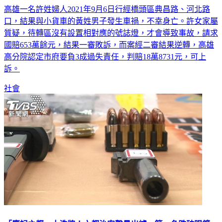
口，結果與小貨車的黃姓男子發生車禍，不幸身亡。許女家屬
質疑，待轉區沒有設置相對應的號誌燈，才會導致事故，請求
國賠653萬餘元，結果一審敗訴，而案經二審結果逆轉，高雄
高分院認定市府要負3成過失責任，判賠18萬8731元，可上
訴。
社會
「慶記之都」大洗牌！六都治安聲量出爐 第一名跌破眼鏡