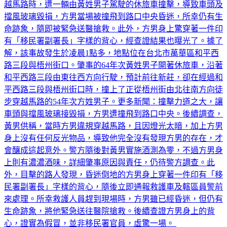
擋風玻璃毀損，方男當場被撞飛到路口中央昏迷，所幸仍有生
命跡象，隨即被緊急送醫搶救。此外，方男身上驚穿著一件印
有「移民署副署長」字樣的背心，經查證結果也曝光了。據了
解，該事故發生於凌晨1點多，地點位在台北市萬華區和平西
路三段與梧州街口。肇事的64年次黃姓男子開著休旅車，沿著
和平西路三段由東往西方向行駛，預計前往新莊，卻在經過和
平西路三段與梧州街口時，撞上了正從梧州街由北往南方向徒
步穿越馬路的54年次方姓男子。更多新聞：撞擊力道之大，讓
車頭與擋風玻璃接毀損，方男遭撞飛到路口中央。後續調查，
黃男供稱，當時方男違規穿越馬路，且因燈光太暗，加上方男
身上沒有任何反光物品，導致他完全沒有發現方男的存在，才
會釀成這起意外。警方隨後對黃男實施酒測為零，不過方男身
上則有濃濃酒味，詳細肇事原因與責任，仍待警方調查。此
外，目擊的路人發現，昏迷倒地的方男身上穿著一件印有「移
民署副署長」字樣的背心，隨後立即通報救護車及轄區員警前
來處理。所幸救護人員趕到現場時，方男雖已經昏迷，但仍有
生命跡象，將他緊急送往醫院搶救。後續查證方男身上的背
心，證實為假冒，並非移民署官員，虛驚一場。