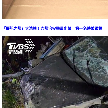
「慶記之都」大洗牌！六都治安聲量出爐 第一名跌破眼鏡