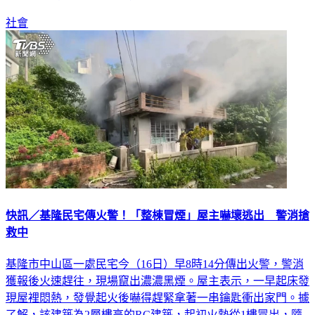
社會
快訊／基隆民宅傳火警！「整棟冒煙」屋主嚇壞逃出 警消搶
救中
基隆市中山區一處民宅今（16日）早8時14分傳出火警，警消
獲報後火速趕往，現場竄出濃濃黑煙。屋主表示，一早起床發
現屋裡悶熱，發覺起火後嚇得趕緊拿著一串鑰匙衝出家門。據
了解，該建築為2層樓高的RC建築，起初火勢從1樓冒出，隨
後蔓延至1、2樓全面燃燒，所幸無人傷亡，至於起火原因尚待