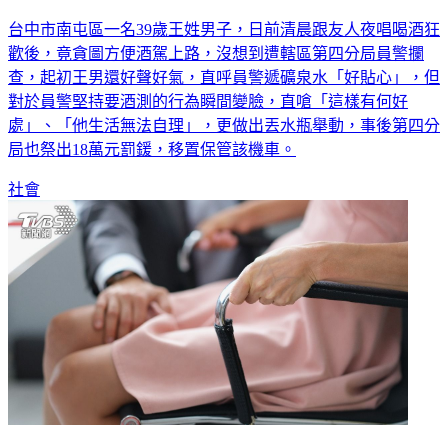
台中市南屯區一名39歲王姓男子，日前清晨跟友人夜唱喝酒狂
歡後，竟貪圖方便酒駕上路，沒想到遭轄區第四分局員警攔
查，起初王男還好聲好氣，直呼員警遞礦泉水「好貼心」，但
對於員警堅持要酒測的行為瞬間變臉，直嗆「這樣有何好
處」、「他生活無法自理」，更做出丟水瓶舉動，事後第四分
局也祭出18萬元罰鍰，移置保管該機車。
社會