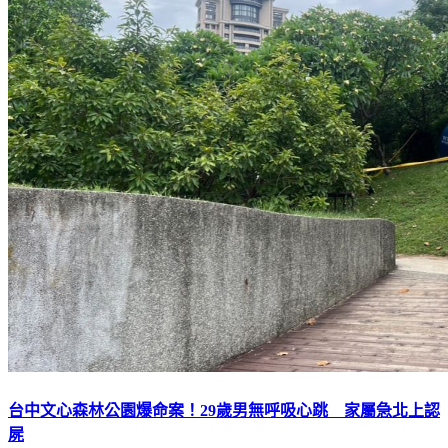
台中文心森林公園爆命案！29歲男無呼吸心跳 家屬急北上認
屍