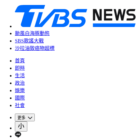
颱風白海豚動態
SBS歌謠大戰
沙拉油致癌物超標
首頁
即時
生活
政治
娛樂
國際
社會
更多