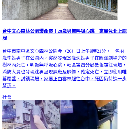
台中文心森林公園爆命案！29歲男無呼吸心跳 家屬急北上認
屍
台中市南屯區文心森林公園今（26）日上午9時21分，一名44
歲李姓男子在公園內，突然發現29歲沈姓男子在圓滿劇場旁的
樹林內死亡，明顯無呼吸心跳，轄區第四分局獲報趕往現場，
消防人員也發現沈男呈現屍斑及屍僵，確定死亡，立即使用帷
幕覆蓋、封鎖現場，家屬正由雲林趕往台中，死因仍待進一步
釐清。
社會