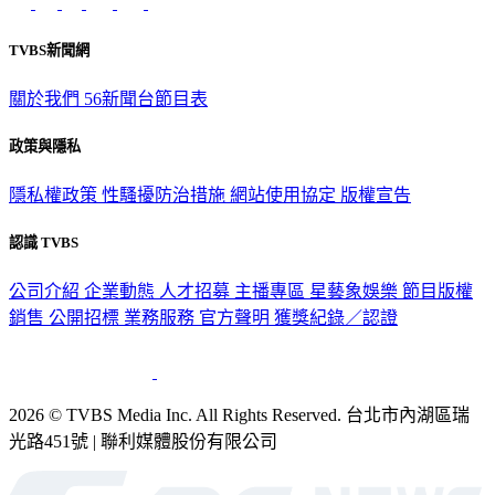
TVBS新聞網
關於我們
56新聞台節目表
政策與隱私
隱私權政策
性騷擾防治措施
網站使用協定
版權宣告
認識 TVBS
公司介紹
企業動態
人才招募
主播專區
星藝象娛樂
節目版權
銷售
公開招標
業務服務
官方聲明
獲獎紀錄／認證
2026 © TVBS Media Inc. All Rights Reserved. 台北市內湖區瑞
光路451號 | 聯利媒體股份有限公司