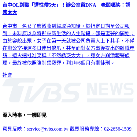
台中OL到職「遭性侵5天」！辦公室留DNA 老闆噁笑：誘
惑太大
台中市一名女子應徵收到錄取通知後，於指定日期至公司報
到，未料原以為將迎來新生活的人生階段，卻是噩夢的開始；
由於容貌出眾，女子在第一天就被公司負責人上下其手，不僅
在辦公室接連多日伸出狼爪，甚至面對女方事後提出的離職申
請，還火速批准笑稱「不然誘惑太大」，讓女方崩潰報警處
理，最終被依照強制猥褻罪，判1年6個月有期徒刑。
社會
深入時事，一觸即見
意見反映：service@tvbs.com.tw
觀眾服務專線：02-2656-1599