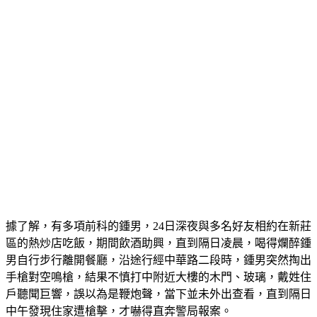
據了解，有多項前科的鍾男，24日深夜與多名好友相約在新莊
區的熱炒店吃飯，期間飲酒助興，直到隔日凌晨，喝得爛醉鍾
男自行步行離開餐廳，沿途行經中華路二段時，鍾男突然掏出
手槍對空鳴槍，結果不慎打中附近大樓的木門、玻璃，戴姓住
戶聽聞巨響，誤以為是鞭炮聲，當下並未外出查看，直到隔日
中午發現住家遭槍擊，才嚇得直奔警局報案。