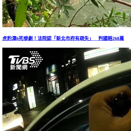
虎豹潭6死慘劇！法院認「新北市府有疏失」 判國賠268萬