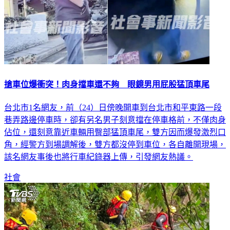
搶車位爆衝突！肉身擋車還不夠 眼鏡男用屁股猛頂車尾
台北市1名網友，前（24）日傍晚開車到台北市和平東路一段
巷弄路邊停車時，卻有另名男子刻意擋在停車格前，不僅肉身
佔位，還刻意靠近車輛用臀部猛頂車尾，雙方因而爆發激烈口
角，經警方到場調解後，雙方都沒停到車位，各自離開現場，
該名網友事後也將行車紀錄器上傳，引發網友熱議。
社會