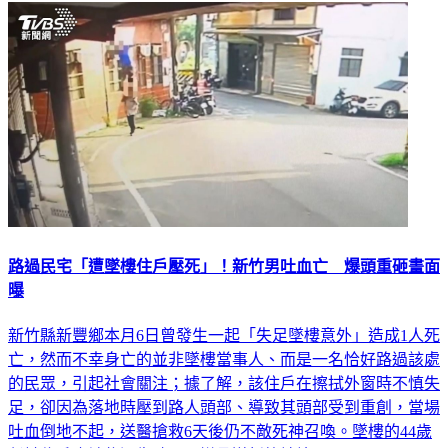
路過民宅「遭墜樓住戶壓死」！新竹男吐血亡 爆頭重砸畫面
曝
新竹縣新豐鄉本月6日曾發生一起「失足墜樓意外」造成1人死
亡，然而不幸身亡的並非墜樓當事人、而是一名恰好路過該處
的民眾，引起社會關注；據了解，該住戶在擦拭外窗時不慎失
足，卻因為落地時壓到路人頭部、導致其頭部受到重創，當場
吐血倒地不起，送醫搶救6天後仍不敵死神召喚。墜樓的44歲