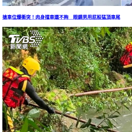
搶車位爆衝突！肉身擋車還不夠 眼鏡男用屁股猛頂車尾