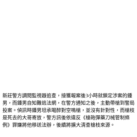
新莊警方調閱監視器追查，接獲報案後3小時就鎖定涉案的鍾
男，而鍾男自知難逃法網，在警方通知之後，主動帶槍到警局
投案。偵訊時鍾男坦承喝醉對空鳴槍，並沒有針對性，而槍枝
是死去的大哥寄放，警方訊後依違反《槍砲彈藥刀械管制條
例》罪嫌將他移送法辦，後續將擴大清查槍枝來源。