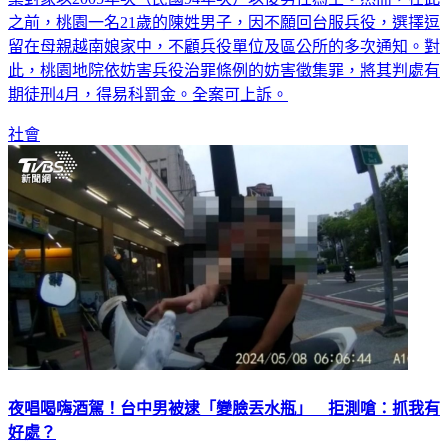
之前，桃園一名21歲的陳姓男子，因不願回台服兵役，選擇逗
留在母親越南娘家中，不顧兵役單位及區公所的多次通知。對
此，桃園地院依妨害兵役治罪條例的妨害徵集罪，將其判處有
期徒刑4月，得易科罰金。全案可上訴。
社會
夜唱喝嗨酒駕！台中男被逮「變臉丟水瓶」 拒測嗆：抓我有
好處？