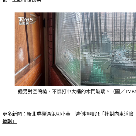
鍾男對空鳴槍，不慎打中大樓的木門玻璃。（圖／TVB
更多新聞：
新北重機遇鬼切小黃　遭側撞噴飛「摔對向車道險
遭輾」