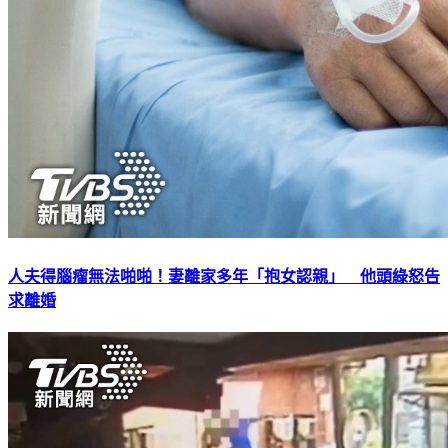
人夫得腦瘤無法啪啪！妻離家多年「抱女認親」 他頭綠怒告
求離婚