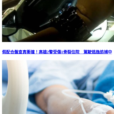
假配合盤查真衝撞！高雄2警受傷1骨裂住院 駕駛逃逸追捕中