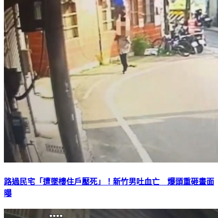
路過民宅「遭墜樓住戶壓死」！新竹男吐血亡 爆頭重砸畫面
曝