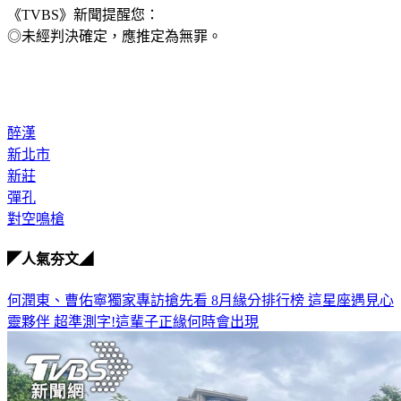
《TVBS》新聞提醒您：
◎未經判決確定，應推定為無罪。
醉漢
新北市
新莊
彈孔
對空鳴槍
◤人氣夯文◢
何潤東、曹佑寧獨家專訪搶先看
8月緣分排行榜 這星座遇見心
靈夥伴
超準測字!這輩子正緣何時會出現