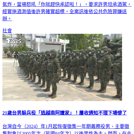
氣炸，當場怒吼「你就趕快承認啦！」，要求許男坦承酒駕，
經實施酒測值後許男確實超標，全案訊後依公共危險罪嫌送
辦。
社會
21歲台男躲兵役「逃越南阿嬤家」！屢收通知不理下場慘了
台灣自今（2024）年1月起恢復徵集一年期義務役男、主要徵
集對象以2005年次（民國94年次）以後男性為主。然而，在此