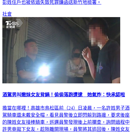
彭姓住戶也被依過失致死罪嫌函送新竹地檢署。
社會
酒駕男叫嫩妹女友背鍋！偷偷落跑遭逮 她氣炸：快承認啦
擔當在哪裡！高雄市鳥松區前（24）日凌晨，一名許姓男子酒
駕騎車還未戴安全帽，看見員警後立即閃躲到路邊，要求後座
的陳姓女友接棒騎車，巡邏員警發現後上前攔查，詢問過程中
許男竟拋下女友，趁隙離開現場，員警將其追回後，陳姓女友