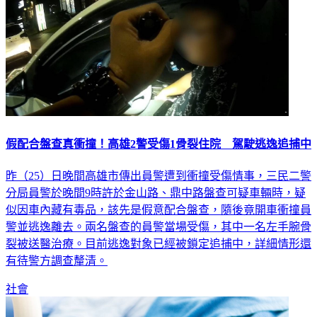
假配合盤查真衝撞！高雄2警受傷1骨裂住院 駕駛逃逸追捕中
昨（25）日晚間高雄市傳出員警遭到衝撞受傷情事，三民二警
分局員警於晚間9時許於金山路、鼎中路盤查可疑車輛時，疑
似因車內藏有毒品，該先是假意配合盤查，隨後竟開車衝撞員
警並逃逸離去。兩名盤查的員警當場受傷，其中一名左手腕骨
裂被送醫治療。目前逃逸對象已經被鎖定追捕中，詳細情形還
有待警方調查釐清。
社會