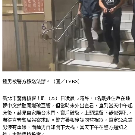
鍾男被警方移送法辦。（圖／TVBS）
新北市驚傳槍響！昨（25）日凌晨12時許，1名戴姓住戶在睡
夢中突然聽聞爆破巨響，但當時未外出查看，直到當天中午起
床後，赫見自家陽台木門、窗戶破裂，上頭還留下疑似彈孔，
嚇得直奔警局報案求助。警方獲報後調閱監視器，鎖定52歲鍾
男涉有重嫌，而鍾男自知闖下大禍，當天下午在警方通知之
後，主動帶槍投案。