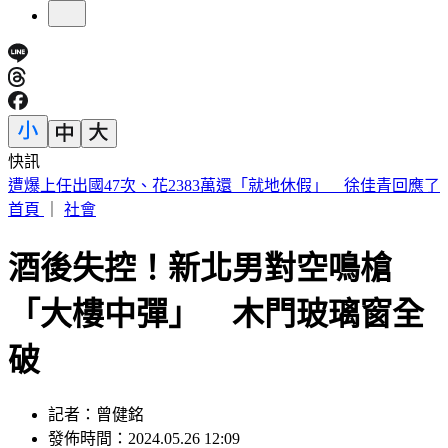
快訊
週五颱風假？白海豚颱風恐削北部陸地 暴風侵襲率又變了
首頁
｜
社會
酒後失控！新北男對空鳴槍
「大樓中彈」 木門玻璃窗全
破
記者：曾健銘
發佈時間：2024.05.26 12:09