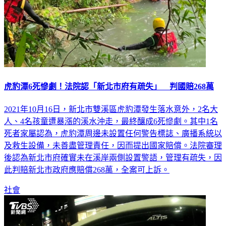
虎豹潭6死慘劇！法院認「新北市府有疏失」 判國賠268萬
2021年10月16日，新北市雙溪區虎豹潭發生落水意外，2名大
人、4名孩童遭暴漲的溪水沖走，最終釀成6死慘劇。其中1名
死者家屬認為，虎豹潭周邊未設置任何警告標誌、廣播系統以
及救生設備，未善盡管理責任，因而提出國家賠償。法院審理
後認為新北市府確實未在溪岸兩側設置警語，管理有疏失，因
此判賠新北市政府應賠償268萬，全案可上訴。
社會