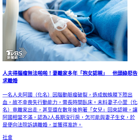
人夫得腦瘤無法啪啪！妻離家多年「抱女認親」 他頭綠怒告
求離婚
一名人夫阿國（化名）因腦動脈瘤破裂，造成蜘蛛膜下腔出
血，故不幸喪失行動能力，需長時間臥床。未料妻子小萱（化
名）竟離家出走，甚至還在數年後抱著「女兒」回來認親，讓
阿國相當不滿，認為2人長期沒行房，怎可能與妻子生女，於
是便向法院訴請離婚，並獲得准許。
社會