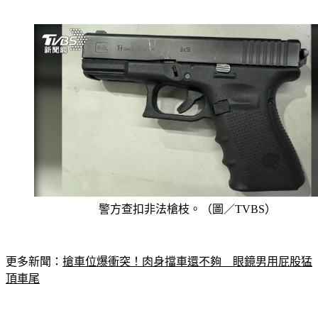
警方查扣非法槍枝。（圖／TVBS）
更多新聞：
搶車位爆衝突！肉身擋車還不夠　眼鏡男用屁股猛
頂車尾