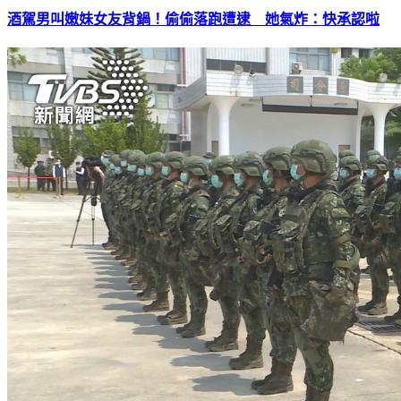
酒駕男叫嫩妹女友背鍋！偷偷落跑遭逮 她氣炸：快承認啦