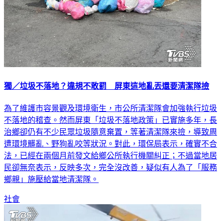
獨／垃圾不落地？違規不敢罰 屏東這地亂丟還要清潔隊撿
為了維護市容景觀及環境衛生，市公所清潔隊會加強執行垃圾
不落地的稽查。然而屏東「垃圾不落地政策」已實施多年，長
治鄉卻仍有不少民眾垃圾隨意棄置，等著清潔隊來撿，導致周
遭環境髒亂、野狗亂咬等狀況。對此，環保局表示，確實不合
法，已經在兩個月前發文給鄉公所執行機關糾正；不過當地居
民卻無奈表示，反映多次，完全沒改善，疑似有人為了「服務
鄉親」施壓給當地清潔隊。
社會