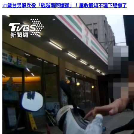
21歲台男躲兵役「逃越南阿嬤家」！屢收通知不理下場慘了