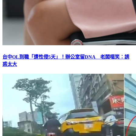
台中OL到職「遭性侵5天」！辦公室留DNA 老闆噁笑：誘
惑太大