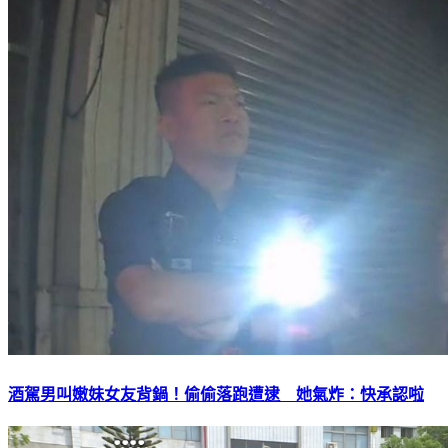
酒駕男叫嫩妹女友背鍋！偷偷落跑遭逮 她氣炸：快承認啦