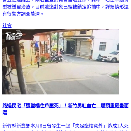
裂被送醫治療。目前逃逸對象已經被鎖定追捕中，詳細情形還
有待警方調查釐清。
社會
路過民宅「遭墜樓住戶壓死」！新竹男吐血亡 爆頭重砸畫面
曝
新竹縣新豐鄉本月6日曾發生一起「失足墜樓意外」造成1人死