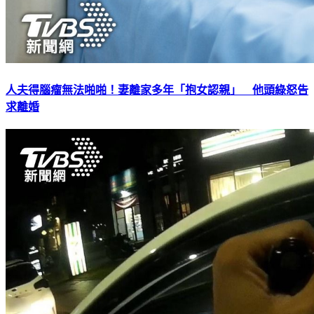
人夫得腦瘤無法啪啪！妻離家多年「抱女認親」 他頭綠怒告
求離婚