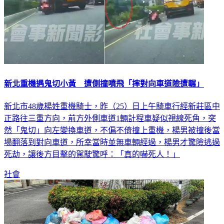
新北重機遇鬼切小黃 遭側撞噴飛「摔對向車道險遭輾」
新北市48歲楊姓重機騎士，昨（25）日上午騎車行經新莊區中
正路往三重方向，前方外側車道1輛計程車疑似視線死角，突
然「鬼切」向左變換車道，不偏不倚撞上重機，楊男被撞後當
場翻落到對向車道，所幸當時並無車輛經過，楊男才驚險逃過
死劫，讓後方目擊的駕駛驚呼：「真的嚇死人！」
社會