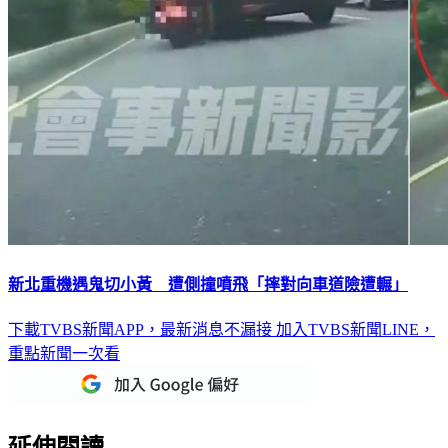
新北重機遇鬼切小黃 遭側撞噴飛「摔對向車道險遭輾」
下載TVBS新聞APP，最新消息不漏接
加入TVBS新聞LINE，
重點新聞一次看
延伸閱讀