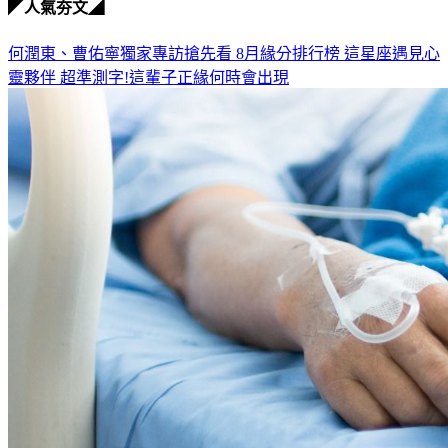
◤人氣夯文◢
何潤東、曹佑寧獨家專訪搶先看
8月緣分排行榜 這星座遇見心
靈夥伴
超準測字!這輩子正緣何時會出現