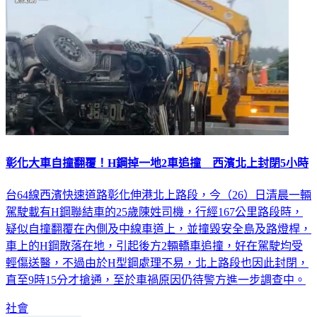
彰化大車自撞翻覆！H鋼掉一地2車追撞 西濱北上封閉5小時
台64線西濱快速道路彰化伸港北上路段，今（26）日清晨一輛
駕駛載有H鋼聯結車的25歲陳姓司機，行經167公里路段時，
疑似自撞翻覆在內側及中線車道上，並撞毀安全島及路燈桿，
車上的H鋼散落在地，引起後方2輛轎車追撞，好在駕駛均受
輕傷送醫，不過由於H型鋼處理不易，北上路段也因此封閉，
直至9時15分才搶通，至於車禍原因仍待警方進一步調查中。
社會