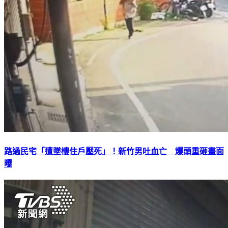
路過民宅「遭墜樓住戶壓死」！新竹男吐血亡 爆頭重砸畫面
曝