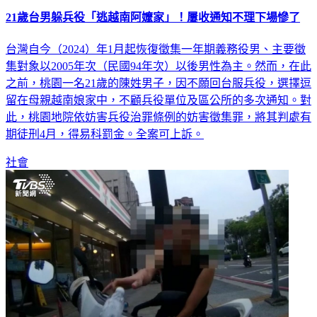
21歲台男躲兵役「逃越南阿嬤家」！屢收通知不理下場慘了
台灣自今（2024）年1月起恢復徵集一年期義務役男、主要徵
集對象以2005年次（民國94年次）以後男性為主。然而，在此
之前，桃園一名21歲的陳姓男子，因不願回台服兵役，選擇逗
留在母親越南娘家中，不顧兵役單位及區公所的多次通知。對
此，桃園地院依妨害兵役治罪條例的妨害徵集罪，將其判處有
期徒刑4月，得易科罰金。全案可上訴。
社會