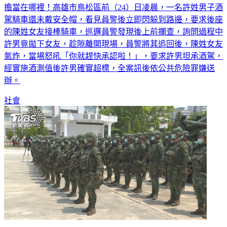
擔當在哪裡！高雄市鳥松區前（24）日凌晨，一名許姓男子酒
駕騎車還未戴安全帽，看見員警後立即閃躲到路邊，要求後座
的陳姓女友接棒騎車，巡邏員警發現後上前攔查，詢問過程中
許男竟拋下女友，趁隙離開現場，員警將其追回後，陳姓女友
氣炸，當場怒吼「你就趕快承認啦！」，要求許男坦承酒駕，
經實施酒測值後許男確實超標，全案訊後依公共危險罪嫌送
辦。
社會