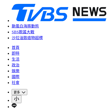
颱風白海豚動態
SBS歌謠大戰
沙拉油致癌物超標
首頁
即時
生活
政治
娛樂
國際
社會
更多