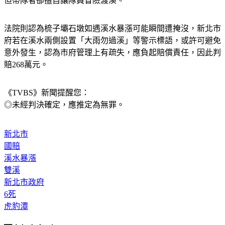
但帶隊者卻擅自讓隊員冒險渡溪。
法院則認為梳子壩石墩如遇溪水暴漲可能瞬間遭掩沒，新北市
府若在溪水兩側設置「大雨勿過溪」等警示標語，或許可避免
意外發生，認為市府管理上有疏失，應負起賠償責任，因此判
賠268萬元。
《TVBS》新聞提醒您：
◎未經判決確定，應推定為無罪。
新北市
國賠
溪水暴漲
雙溪
新北市政府
6死
虎豹潭