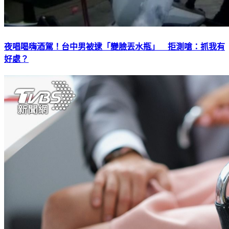
夜唱喝嗨酒駕！台中男被逮「變臉丟水瓶」 拒測嗆：抓我有
好處？