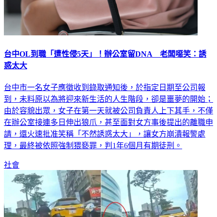
台中OL到職「遭性侵5天」！辦公室留DNA 老闆噁笑：誘
惑太大
台中市一名女子應徵收到錄取通知後，於指定日期至公司報
到，未料原以為將迎來新生活的人生階段，卻是噩夢的開始；
由於容貌出眾，女子在第一天就被公司負責人上下其手，不僅
在辦公室接連多日伸出狼爪，甚至面對女方事後提出的離職申
請，還火速批准笑稱「不然誘惑太大」，讓女方崩潰報警處
理，最終被依照強制猥褻罪，判1年6個月有期徒刑。
社會