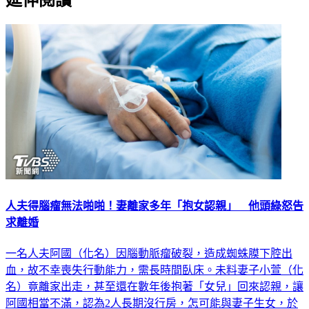
人夫得腦瘤無法啪啪！妻離家多年「抱女認親」 他頭綠怒告
求離婚
一名人夫阿國（化名）因腦動脈瘤破裂，造成蜘蛛膜下腔出
血，故不幸喪失行動能力，需長時間臥床。未料妻子小萱（化
名）竟離家出走，甚至還在數年後抱著「女兒」回來認親，讓
阿國相當不滿，認為2人長期沒行房，怎可能與妻子生女，於