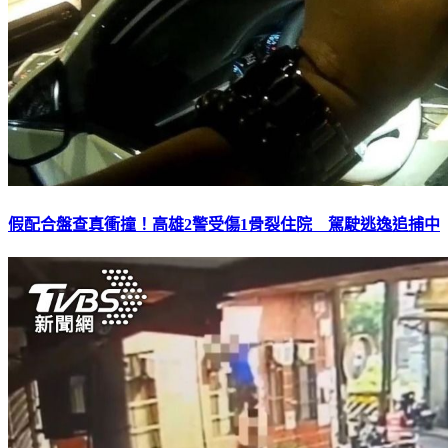
假配合盤查真衝撞！高雄2警受傷1骨裂住院 駕駛逃逸追捕中