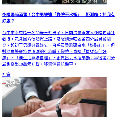
夜唱喝嗨酒駕！台中男被逮「變臉丟水瓶」 拒測嗆：抓我有
好處？
台中市南屯區一名39歲王姓男子，日前清晨跟友人夜唱喝酒狂
歡後，竟貪圖方便酒駕上路，沒想到遭轄區第四分局員警攔
查，起初王男還好聲好氣，直呼員警遞礦泉水「好貼心」，但
對於員警堅持要酒測的行為瞬間變臉，直嗆「這樣有何好
處」、「他生活無法自理」，更做出丟水瓶舉動，事後第四分
局也祭出18萬元罰鍰，移置保管該機車。
社會