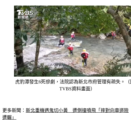
虎豹潭發生6死慘劇，法院認為新北市府管理有疏失。（
TVBS資料畫面）
更多新聞：
新北重機遇鬼切小黃　遭側撞噴飛「摔對向車道險
遭輾」