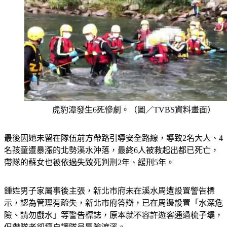
虎豹潭發生6死慘劇。（圖／TVBS資料畫面）
最後因她未留在隊伍前方帶路引導安全路線，導致2名大人、4
名孩童遭暴漲的北勢溪水沖落，最終6人被救起出都已死亡，
帶隊的蘇女也被依過失致死判刑2年、緩刑5年。
鍾姓男子家屬事後主張，新北市府未在溪水周遭設置警告標
示，認為管理有疏失，新北市府答辯，已在周邊設置「水深危
險、請勿戲水」等警告標誌，原本就不容許遊客通過梳子壩，