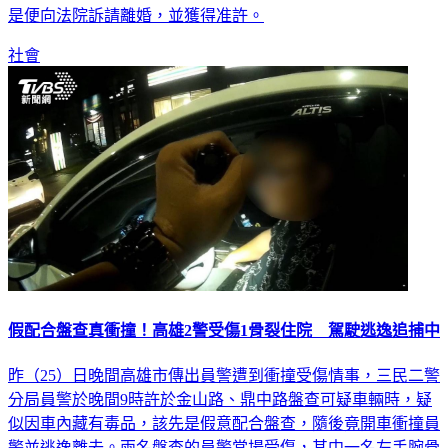
是便向法院訴請離婚，並獲得准許。
社會
假配合盤查真衝撞！高雄2警受傷1骨裂住院 駕駛逃逸追捕中
昨（25）日晚間高雄市傳出員警遭到衝撞受傷情事，三民二警
分局員警於晚間9時許於金山路、鼎中路盤查可疑車輛時，疑
似因車內藏有毒品，該先是假意配合盤查，隨後竟開車衝撞員
警並逃逸離去。兩名盤查的員警當場受傷，其中一名左手腕骨