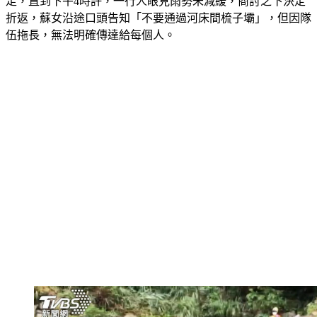
走，直到下午4時許，一行人眼見雨勢未減緩，商討之下決定
折返，蘇女沿途口頭告知「不要通過河床間梳子壩」，但因隊
伍拖長，無法明確傳達給每個人。