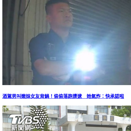
酒駕男叫嫩妹女友背鍋！偷偷落跑遭逮 她氣炸：快承認啦