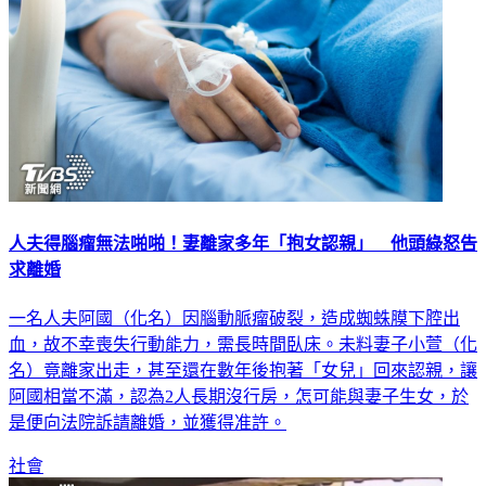
人夫得腦瘤無法啪啪！妻離家多年「抱女認親」 他頭綠怒告
求離婚
一名人夫阿國（化名）因腦動脈瘤破裂，造成蜘蛛膜下腔出
血，故不幸喪失行動能力，需長時間臥床。未料妻子小萱（化
名）竟離家出走，甚至還在數年後抱著「女兒」回來認親，讓
阿國相當不滿，認為2人長期沒行房，怎可能與妻子生女，於
是便向法院訴請離婚，並獲得准許。
社會