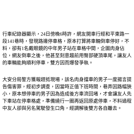
行車紀錄器顯示，24日傍晚6時許，網友開車行經和平東路一
段141巷時，發現路邊停車格，原本打算將車輛倒車停好，不
料，卻有1名戴眼鏡的中年男子站在車格中間，企圖肉身佔
位，網友倒車之後，他甚至刻意趨前用臀部硬頂車尾，讓友人
的車輛能夠順利停車，雙方因而爆發爭執。
大安分局警方獲報趕抵現場，該名肉身擋車的男子一度揚言提
告傷害罪，經初步調查，因當時正值下班時間，巷弄因路幅狹
小，原本想停車的男子因為造成後方車流回堵，才會讓友人先
下車站在停車格處，準備繞行一圈再返回原處停車，不料過程
中友人卻與另名駕駛發生口角，經調解後雙方各自離去。