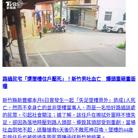
路過民宅「遭墜樓住戶壓死」！新竹男吐血亡 爆頭重砸畫面
曝
新竹縣新豐鄉本月6日曾發生一起「失足墜樓意外」造成1人死
亡，然而不幸身亡的並非墜樓當事人、而是一名恰好路過該處
的民眾，引起社會關注；據了解，該住戶在擦拭外窗時不慎失
足，卻因為落地時壓到路人頭部、導致其頭部受到重創，當場
吐血倒地不起，送醫搶救6天後仍不敵死神召喚。墜樓的44歲
彭姓住戶也被依過失致死罪嫌函送新竹地檢署。