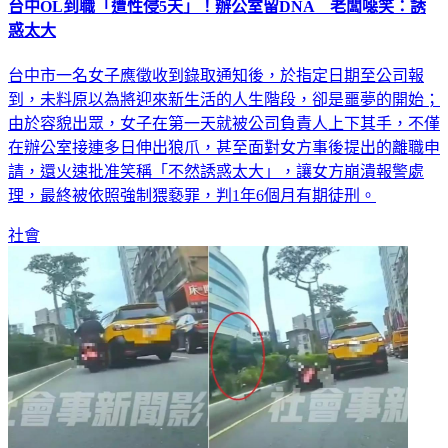
台中OL到職「遭性侵5天」！辦公室留DNA 老闆噁笑：誘
惑太大
台中市一名女子應徵收到錄取通知後，於指定日期至公司報
到，未料原以為將迎來新生活的人生階段，卻是噩夢的開始；
由於容貌出眾，女子在第一天就被公司負責人上下其手，不僅
在辦公室接連多日伸出狼爪，甚至面對女方事後提出的離職申
請，還火速批准笑稱「不然誘惑太大」，讓女方崩潰報警處
理，最終被依照強制猥褻罪，判1年6個月有期徒刑。
社會