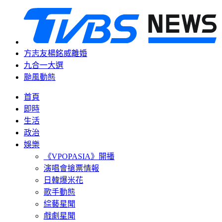
方志友楊銘威離婚
九合一大選
颱風動態
首頁
即時
生活
政治
娛樂
《VPOPASIA》開播
演唱會搶票情報
日韓爆米花
歌手動態
綜藝星聞
戲劇星聞