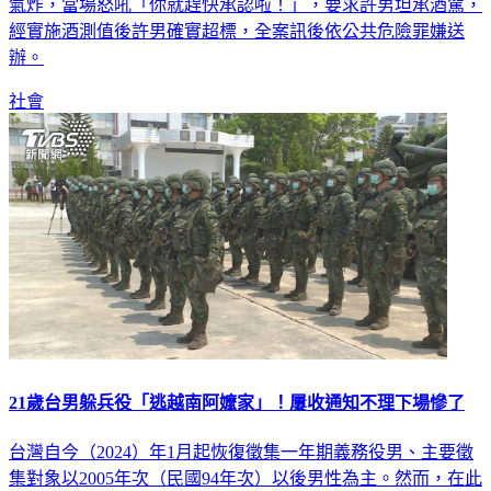
氣炸，當場怒吼「你就趕快承認啦！」，要求許男坦承酒駕，
經實施酒測值後許男確實超標，全案訊後依公共危險罪嫌送
辦。
社會
21歲台男躲兵役「逃越南阿嬤家」！屢收通知不理下場慘了
台灣自今（2024）年1月起恢復徵集一年期義務役男、主要徵
集對象以2005年次（民國94年次）以後男性為主。然而，在此