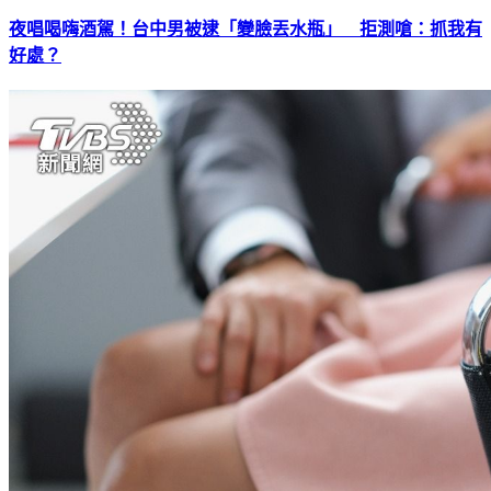
夜唱喝嗨酒駕！台中男被逮「變臉丟水瓶」 拒測嗆：抓我有
好處？