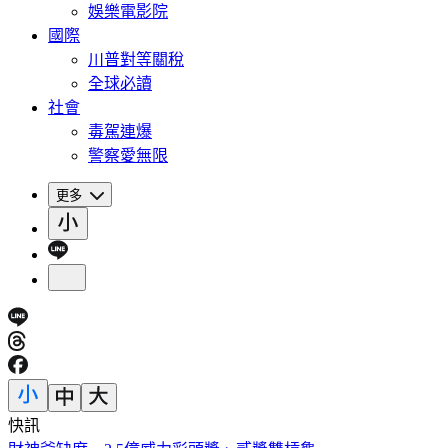
娛樂電影院
國際
川普對等關稅
全球必讀
社會
毒駕連爆
警察愛無限
更多
快訊