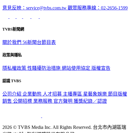
意見反映：service@tvbs.com.tw
觀眾服務專線：02-2656-1599
TVBS新聞網
關於我們
56新聞台節目表
政策與隱私
隱私權政策
性騷擾防治措施
網站使用協定
版權宣告
認識 TVBS
公司介紹
企業動態
人才招募
主播專區
星藝象娛樂
節目版權
銷售
公開招標
業務服務
官方聲明
獲獎紀錄／認證
2026 © TVBS Media Inc. All Rights Reserved. 台北市內湖區瑞