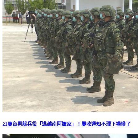
21歲台男躲兵役「逃越南阿嬤家」！屢收通知不理下場慘了