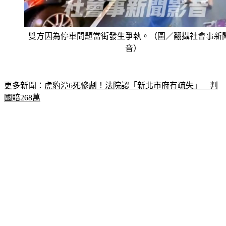
雙方因為停車問題當街發生爭執。（圖／翻攝社會事新
音）
更多新聞：
虎豹潭6死慘劇！法院認「新北市府有疏失」　判
國賠268萬