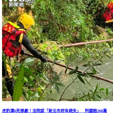
虎豹潭6死慘劇！法院認「新北市府有疏失」 判國賠268萬