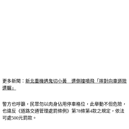
更多新聞：
新北重機遇鬼切小黃　遭側撞噴飛「摔對向車道險
遭輾」
警方也呼籲，民眾勿以肉身佔用停車格位，此舉動不但危險，
也違反《道路交通管理處罰條例》第78條第4款之規定，依法
可處500元罰款。