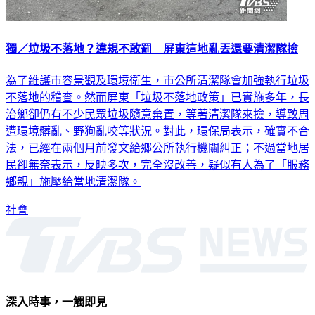
獨／垃圾不落地？違規不敢罰 屏東這地亂丟還要清潔隊撿
為了維護市容景觀及環境衛生，市公所清潔隊會加強執行垃圾
不落地的稽查。然而屏東「垃圾不落地政策」已實施多年，長
治鄉卻仍有不少民眾垃圾隨意棄置，等著清潔隊來撿，導致周
遭環境髒亂、野狗亂咬等狀況。對此，環保局表示，確實不合
法，已經在兩個月前發文給鄉公所執行機關糾正；不過當地居
民卻無奈表示，反映多次，完全沒改善，疑似有人為了「服務
鄉親」施壓給當地清潔隊。
社會
深入時事，一觸即見