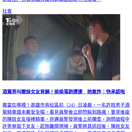
社會
酒駕男叫嫩妹女友背鍋！偷偷落跑遭逮 她氣炸：快承認啦
擔當在哪裡！高雄市鳥松區前（24）日凌晨，一名許姓男子酒
駕騎車還未戴安全帽，看見員警後立即閃躲到路邊，要求後座
的陳姓女友接棒騎車，巡邏員警發現後上前攔查，詢問過程中
許男竟拋下女友，趁隙離開現場，員警將其追回後，陳姓女友