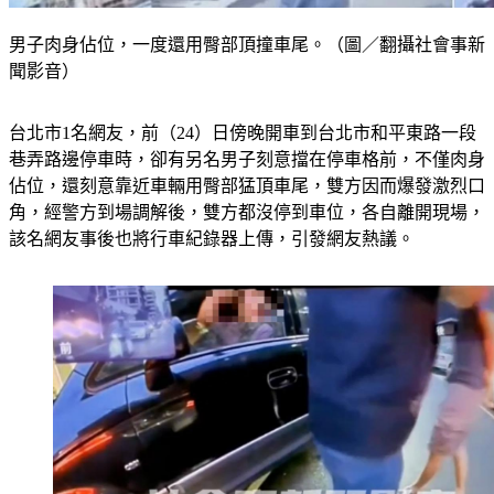
男子肉身佔位，一度還用臀部頂撞車尾。（圖／翻攝社會事新
聞影音）
台北市1名網友，前（24）日傍晚開車到台北市和平東路一段
巷弄路邊停車時，卻有另名男子刻意擋在停車格前，不僅肉身
佔位，還刻意靠近車輛用臀部猛頂車尾，雙方因而爆發激烈口
角，經警方到場調解後，雙方都沒停到車位，各自離開現場，
該名網友事後也將行車紀錄器上傳，引發網友熱議。