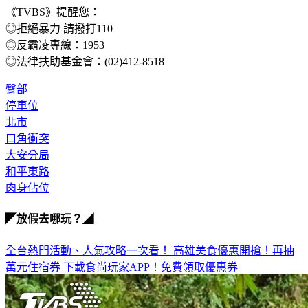
《TVBS》提醒您：
◎拒絕暴力 請撥打110
◎反霸凌專線：1953
◎法律扶助基金會：(02)412-8518
臀部
停車位
北市
口角衝突
大安分局
和平東路
肉身佔位
◤放假去哪玩？◢
全台熱門活動、人氣攻略一次看！
高雄美食優惠開搶！再抽
萬元住宿券
下載食尚玩家APP！免費領取優惠券