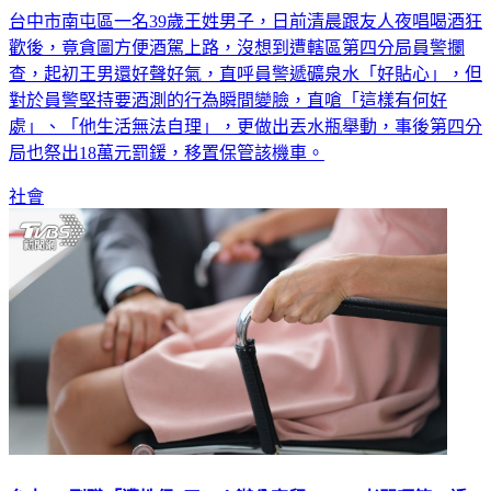
台中市南屯區一名39歲王姓男子，日前清晨跟友人夜唱喝酒狂
歡後，竟貪圖方便酒駕上路，沒想到遭轄區第四分局員警攔
查，起初王男還好聲好氣，直呼員警遞礦泉水「好貼心」，但
對於員警堅持要酒測的行為瞬間變臉，直嗆「這樣有何好
處」、「他生活無法自理」，更做出丟水瓶舉動，事後第四分
局也祭出18萬元罰鍰，移置保管該機車。
社會