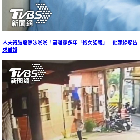
人夫得腦瘤無法啪啪！妻離家多年「抱女認親」 他頭綠怒告
求離婚