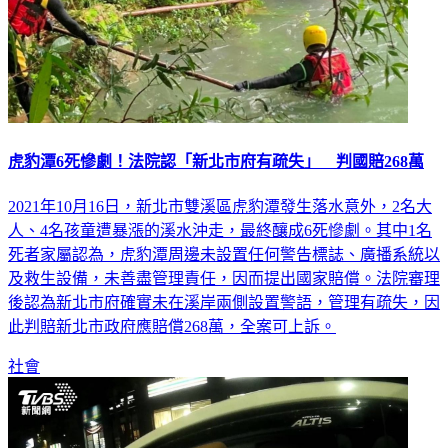
虎豹潭6死慘劇！法院認「新北市府有疏失」 判國賠268萬
2021年10月16日，新北市雙溪區虎豹潭發生落水意外，2名大
人、4名孩童遭暴漲的溪水沖走，最終釀成6死慘劇。其中1名
死者家屬認為，虎豹潭周邊未設置任何警告標誌、廣播系統以
及救生設備，未善盡管理責任，因而提出國家賠償。法院審理
後認為新北市府確實未在溪岸兩側設置警語，管理有疏失，因
此判賠新北市政府應賠償268萬，全案可上訴。
社會