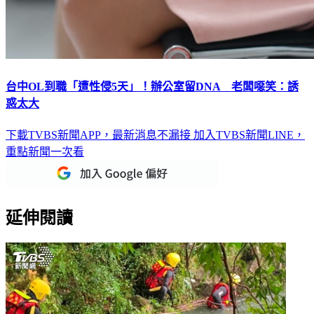
台中OL到職「遭性侵5天」！辦公室留DNA 老闆噁笑：誘
惑太大
下載TVBS新聞APP，最新消息不漏接
加入TVBS新聞LINE，
重點新聞一次看
延伸閱讀