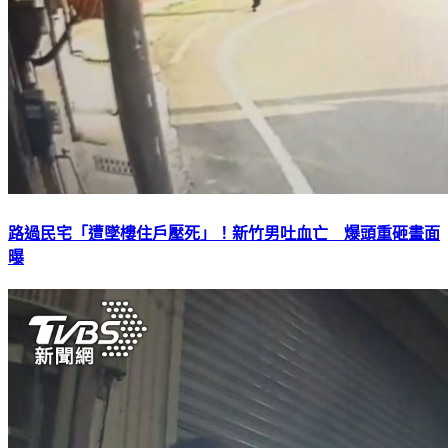
路過民宅「遭墜樓住戶壓死」！新竹男吐血亡 爆頭重砸畫面
曝