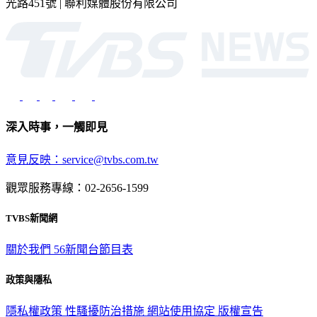
光路451號 | 聯利媒體股份有限公司
深入時事，一觸即見
意見反映：service@tvbs.com.tw
觀眾服務專線：02-2656-1599
TVBS新聞網
關於我們
56新聞台節目表
政策與隱私
隱私權政策
性騷擾防治措施
網站使用協定
版權宣告