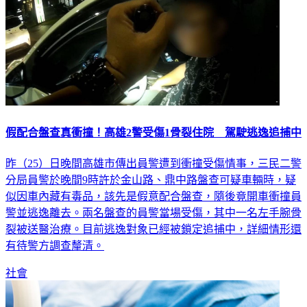
假配合盤查真衝撞！高雄2警受傷1骨裂住院 駕駛逃逸追捕中
昨（25）日晚間高雄市傳出員警遭到衝撞受傷情事，三民二警
分局員警於晚間9時許於金山路、鼎中路盤查可疑車輛時，疑
似因車內藏有毒品，該先是假意配合盤查，隨後竟開車衝撞員
警並逃逸離去。兩名盤查的員警當場受傷，其中一名左手腕骨
裂被送醫治療。目前逃逸對象已經被鎖定追捕中，詳細情形還
有待警方調查釐清。
社會