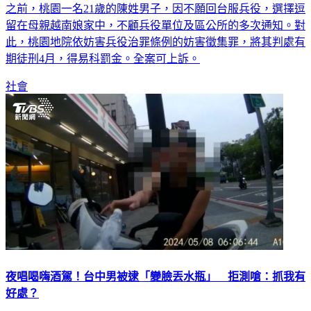
之前，桃園一名21歲的陳姓男子，因不願回台服兵役，選擇逗
留在母親越南娘家中，不顧兵役單位及區公所的多次通知。對
此，桃園地院依妨害兵役治罪條例的妨害徵集罪，將其判處有
期徒刑4月，得易科罰金。全案可上訴。
社會
夜唱喝嗨酒駕！台中男被逮「變臉丟水瓶」 拒測嗆：抓我有
好處？