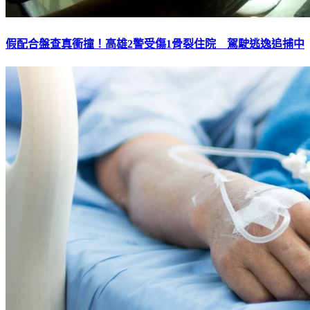
假配合盤查真衝撞！高雄2警受傷1骨裂住院 駕駛逃逸追捕中