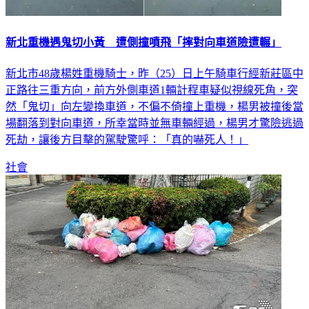
新北重機遇鬼切小黃 遭側撞噴飛「摔對向車道險遭輾」
新北市48歲楊姓重機騎士，昨（25）日上午騎車行經新莊區中
正路往三重方向，前方外側車道1輛計程車疑似視線死角，突
然「鬼切」向左變換車道，不偏不倚撞上重機，楊男被撞後當
場翻落到對向車道，所幸當時並無車輛經過，楊男才驚險逃過
死劫，讓後方目擊的駕駛驚呼：「真的嚇死人！」
社會