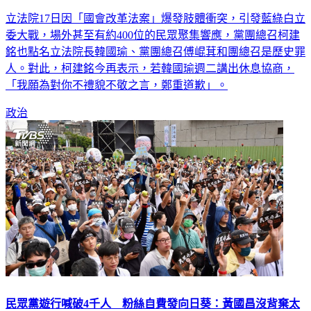
立法院17日因「國會改革法案」爆發肢體衝突，引發藍綠白立
委大戰，場外甚至有約400位的民眾聚集響應，黨團總召柯建
銘也點名立法院長韓國瑜、黨團總召傅崐萁和團總召是歷史罪
人。對此，柯建銘今再表示，若韓國瑜週二講出休息協商，
「我願為對你不禮貌不敬之言，鄭重道歉」。
政治
民眾黨遊行喊破4千人 粉絲自費發向日葵：黃國昌沒背棄太