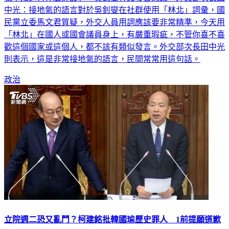
中光：接地氣的語言對於吳釗燮在社群使用「林北」詞彙，國
民黨立委馬文君質疑，外交人員用詞應該要非常精準，今天用
「林北」在國人或國會議員身上，有嚴重瑕疵，不管你喜不喜
歡這個國家或這個人，都不該有類似發言。外交部次長田中光
則表示，這是非常接地氣的語言，民間常常用這句話。
政治
立院週二恐又亂鬥？柯建銘批韓國瑜歷史罪人 1前提願道歉