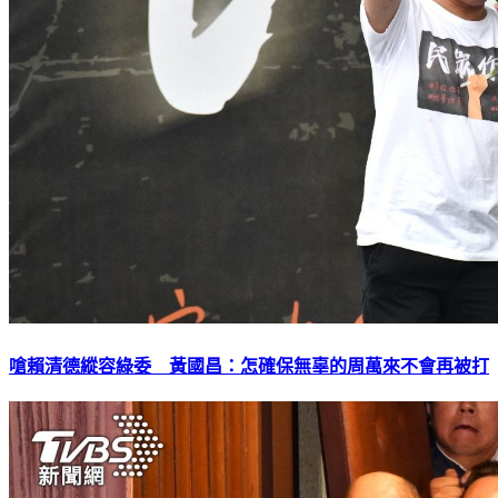
嗆賴清德縱容綠委 黃國昌：怎確保無辜的周萬來不會再被打