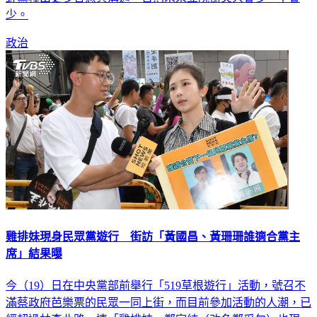
少。
政治
雞排妹現身民眾黨遊行 街訪「黃國昌、黃珊珊誰適合黨主
席」結果曝
今（19）日在中央黨部前舉行「519草根遊行」活動，號召不
滿蔡政府芭樂票的民眾一同上街，而目前參加活動的人潮，已