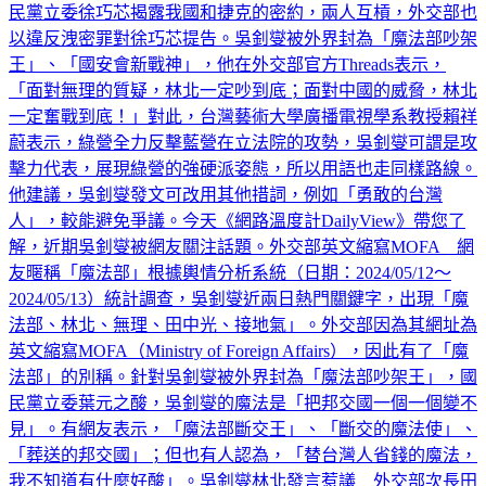
民黨立委徐巧芯揭露我國和捷克的密約，兩人互槓，外交部也
以違反洩密罪對徐巧芯提告。吳釗燮被外界封為「魔法部吵架
王」、「國安會新戰神」，他在外交部官方Threads表示，
「面對無理的質疑，林北一定吵到底；面對中國的威脅，林北
一定奮戰到底！」對此，台灣藝術大學廣播電視學系教授賴祥
蔚表示，綠營全力反擊藍營在立法院的攻勢，吳釗燮可謂是攻
擊力代表，展現綠營的強硬派姿態，所以用語也走同樣路線。
他建議，吳釗燮發文可改用其他措詞，例如「勇敢的台灣
人」，較能避免爭議。今天《網路溫度計DailyView》帶您了
解，近期吳釗燮被網友關注話題。外交部英文縮寫MOFA 網
友暱稱「魔法部」根據輿情分析系統（日期：2024/05/12～
2024/05/13）統計調查，吳釗燮近兩日熱門關鍵字，出現「魔
法部、林北、無理、田中光、接地氣」。外交部因為其網址為
英文縮寫MOFA（Ministry of Foreign Affairs），因此有了「魔
法部」的別稱。針對吳釗燮被外界封為「魔法部吵架王」，國
民黨立委葉元之酸，吳釗燮的魔法是「把邦交國一個一個變不
見」。有網友表示，「魔法部斷交王」、「斷交的魔法使」、
「葬送的邦交國」；但也有人認為，「替台灣人省錢的魔法，
我不知道有什麼好酸」。吳釗燮林北發言惹議 外交部次長田