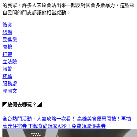
的民眾，許多人表達會站出來一起反對國會多數暴力，這些來
自民間的鬥志都讓他相當感動。
衝突
恐嚇
民進黨
開槍
打架
立法院
報警
杯葛
服務處
郭國文
◤放假去哪玩？◢
全台熱門活動、人氣攻略一次看！
高雄美食優惠開搶！再抽
萬元住宿券
下載食尚玩家APP！免費領取優惠券