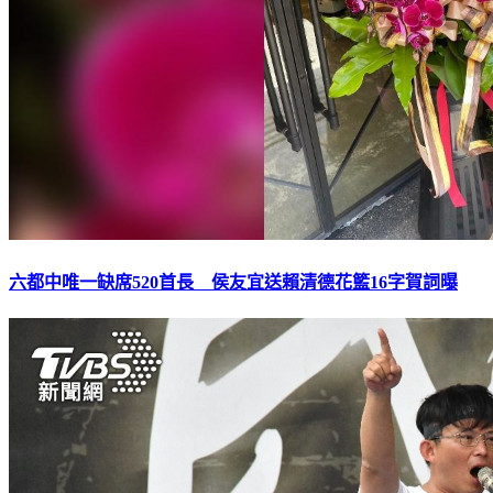
六都中唯一缺席520首長 侯友宜送賴清德花籃16字賀詞曝