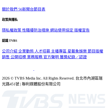
關於我們
56新聞台節目表
政策與隱私
隱私權政策
性騷擾防治措施
網站使用協定
版權宣告
認識 TVBS
公司介紹
企業動態
人才招募
主播專區
星藝象娛樂
節目版權
銷售
公開招標
業務服務
官方聲明
獲獎紀錄／認證
2026 © TVBS Media Inc. All Rights Reserved. 台北市內湖區瑞
光路451號 | 聯利媒體股份有限公司