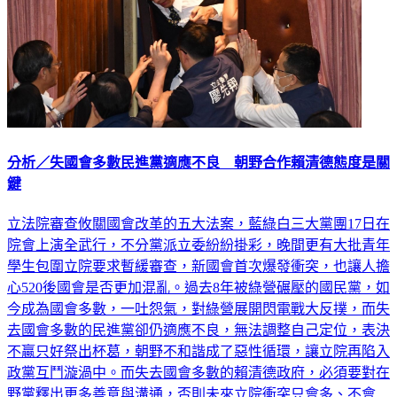
分析／失國會多數民進黨適應不良 朝野合作賴清德態度是關
鍵
立法院審查攸關國會改革的五大法案，藍綠白三大黨團17日在
院會上演全武行，不分黨派立委紛紛掛彩，晚間更有大批青年
學生包圍立院要求暫緩審查，新國會首次爆發衝突，也讓人擔
心520後國會是否更加混亂。過去8年被綠營碾壓的國民黨，如
今成為國會多數，一吐怨氣，對綠營展開閃電戰大反撲，而失
去國會多數的民進黨卻仍適應不良，無法調整自己定位，表決
不贏只好祭出杯葛，朝野不和諧成了惡性循環，讓立院再陷入
政黨互鬥漩渦中。而失去國會多數的賴清德政府，必須要對在
野黨釋出更多善意與溝通，否則未來立院衝突只會多、不會