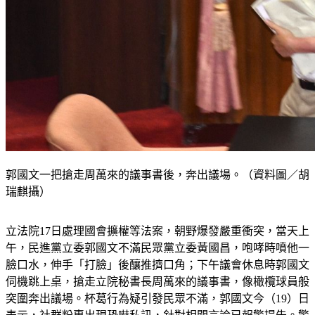
郭國文一把搶走周萬來的議事書後，奔出議場。（資料圖／胡
瑞麒攝）
立法院17日處理國會擴權等法案，朝野爆發嚴重衝突，當天上
午，民進黨立委郭國文不滿民眾黨立委黃國昌，咆哮時噴他一
臉口水，伸手「打臉」後釀推擠口角；下午議會休息時郭國文
伺機跳上桌，搶走立院秘書長周萬來的議事書，像橄欖球員般
突圍奔出議場。杯葛行為疑引發民眾不滿，郭國文今（19）日