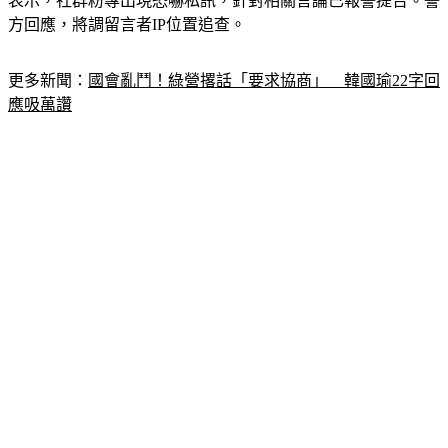
表示，社群粉專出現恐嚇私訊，針對相關言論已報警提告。警
方回應，將調留言者IP位置追查。
更多新聞：
國會亂鬥！綠營撂話「要求協商」　韓國瑜22字回
應吸萬讚