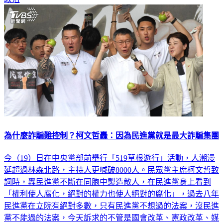
為什麼詐騙難控制？柯文哲轟：因為民進黨就是最大詐騙集團
今（19）日在中央黨部前舉行「519草根遊行」活動，人潮漫
延超過林森北路，主持人更喊破8000人。民眾黨主席柯文哲致
詞時，轟民進黨不斷在同胞中製造敵人，在民進黨身上看到
「權利使人腐化，絕對的權力也使人絕對的腐化」，過去八年
民進黨在立院有絕對多數，只有民進黨不想過的法案，沒民進
黨不能過的法案，今天訴求的不管是國會改革、憲政改革、媒