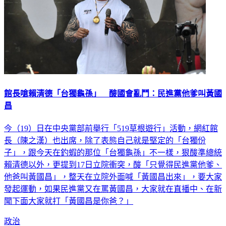
館長嗆賴清德「台獨龜孫」 酸國會亂鬥：民進黨他爹叫黃國
昌
今（19）日在中央黨部前舉行「519草根遊行」活動，網紅館
長（陳之漢）也出席，除了表態自己就是堅定的「台獨份
子」，跟今天在釣蝦的那位「台獨龜孫」不一樣，狠酸準總統
賴清德以外，更提到17日立院衝突，酸「只覺得民進黨他爹、
他爸叫黃國昌」，整天在立院外面喊「黃國昌出來」，要大家
發起運動，如果民進黨又在罵黃國昌，大家就在直播中、在新
聞下面大家就打「黃國昌是你爸？」
政治