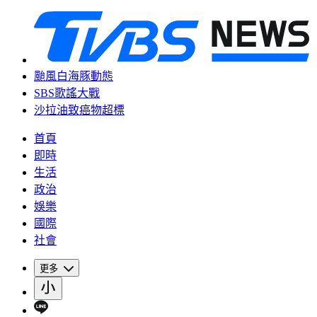
颱風白海豚動態
SBS歌謠大戰
沙拉油致癌物超標
首頁
即時
生活
政治
娛樂
國際
社會
更多