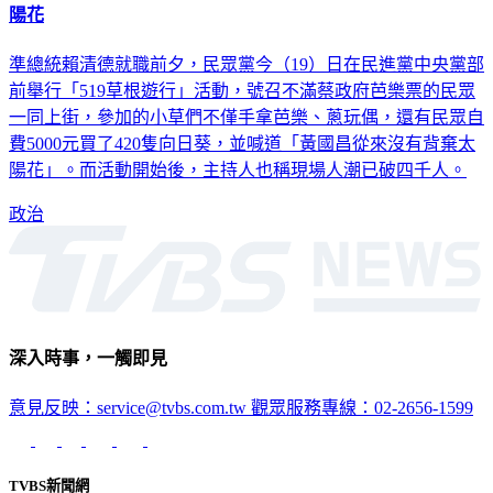
陽花
準總統賴清德就職前夕，民眾黨今（19）日在民進黨中央黨部
前舉行「519草根遊行」活動，號召不滿蔡政府芭樂票的民眾
一同上街，參加的小草們不僅手拿芭樂、蔥玩偶，還有民眾自
費5000元買了420隻向日葵，並喊道「黃國昌從來沒有背棄太
陽花」。而活動開始後，主持人也稱現場人潮已破四千人。
政治
深入時事，一觸即見
意見反映：service@tvbs.com.tw
觀眾服務專線：02-2656-1599
TVBS新聞網