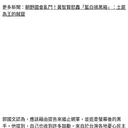
更多新聞：
朝野國會亂鬥！黃智賢怒轟「藍白搞黑箱」：土匪
為王的賊窟
郭國文認為，應該藉由提告來遏止網軍，並追查螢幕後的黑
手。他提到，自己也收到許多鼓勵，來自於台灣各地憂心民主