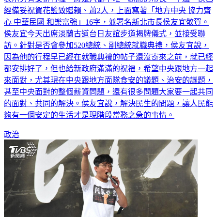
經備妥祝賀花籃致贈賴、蕭2人，上面寫著「地方中央 協力齊
心 中華民國 和樂富強」16字，並署名新北市長侯友宜敬賀。
侯友宜今天出席淡蘭古道台日友誼步道揭牌儀式，並接受聯
訪。針對是否會參加520總統、副總統就職典禮，侯友宜說，
因為他的行程早已經在就職典禮的帖子還沒寄來之前，就已經
都安排好了，但也給新政府滿滿的祝福，希望中央跟地方一起
來面對，尤其現在中央跟地方面隊食安的議題、治安的議題，
甚至中央面對的整個薪資問題，還有很多問題大家要一起共同
的面對、共同的解決。侯友宜說，解決民生的問題，讓人民能
夠有一個安定的生活才是現階段當務之急的事情。
政治