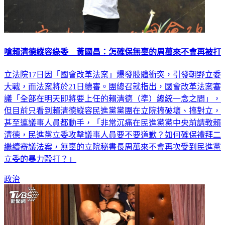
嗆賴清德縱容綠委 黃國昌：怎確保無辜的周萬來不會再被打
立法院17日因「國會改革法案」爆發肢體衝突，引發朝野立委
大戰，而法案將於21日續審。團總召就指出，國會改革法案審
議「全部在明天即將要上任的賴清德（準）總統一念之間」，
但目前只看到賴清德縱容民進黨黨團在立院搞破壞、搞對立，
甚至連議事人員都動手，「非常沉痛在民進黨黨中央前請教賴
清德，民進黨立委攻擊議事人員要不要道歉？如何確保禮拜二
繼續審議法案，無辜的立院秘書長周萬來不會再次受到民進黨
立委的暴力毆打？」
政治