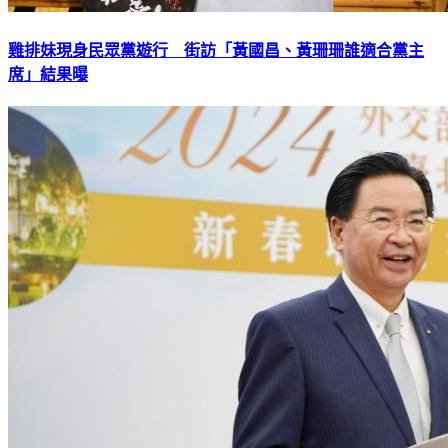
雞排妹現身民眾黨遊行 街訪「黃國昌、黃珊珊誰適合黨主
席」結果曝