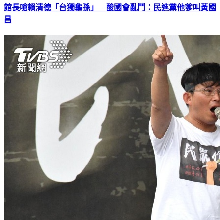
館長嗆賴清德「台獨龜孫」 酸國會亂鬥：民進黨他爹叫黃國
昌