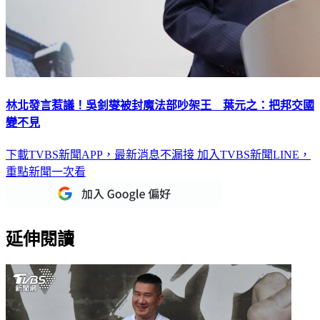
林北發言惹議！吳釗燮被封魔法部吵架王 葉元之：把邦交國
變不見
下載TVBS新聞APP，最新消息不漏接
加入TVBS新聞LINE，
重點新聞一次看
延伸閱讀