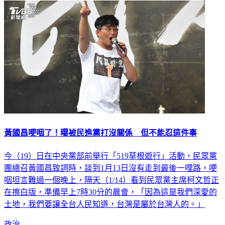
黃國昌哽咽了！曝被民進黨打沒關係 但不能忍這件事
今（19）日在中央黨部前舉行「519草根遊行」活動，民眾黨
團總召黃國昌致詞時，談到1月13日沒有走到最後一哩路，哽
咽坦言難過一個晚上，隔天（1/14）看到民眾黨主席柯文哲正
在擦白版，準備早上7時30分的晨會，「因為這是我們深愛的
土地，我們要讓全台人民知道，台灣是屬於台灣人的。」
政治