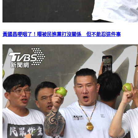
黃國昌哽咽了！曝被民進黨打沒關係 但不能忍這件事