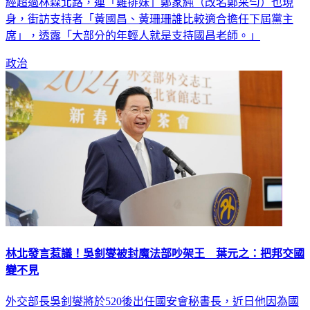
經超過林森北路，連「雞排妹」鄭家純（改名鄭采勻）也現
身，街訪支持者「黃國昌、黃珊珊誰比較適合擔任下屆黨主
席」，透露「大部分的年輕人就是支持國昌老師。」
政治
林北發言惹議！吳釗燮被封魔法部吵架王 葉元之：把邦交國
變不見
外交部長吳釗燮將於520後出任國安會秘書長，近日他因為國