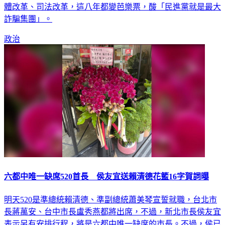
體改革、司法改革，這八年都變芭樂票，酸「民進黨就是最大
詐騙集團」。
政治
六都中唯一缺席520首長 侯友宜送賴清德花籃16字賀詞曝
明天520是準總統賴清德、準副總統蕭美琴宣誓就職，台北市
長蔣萬安、台中市長盧秀燕都將出席，不過，新北市長侯友宜
表示另有安排行程，將是六都中唯一缺席的市長。不過，侯已