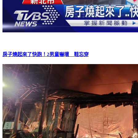
房子燒起來了快跑！2男童嚇壞 鞋忘穿