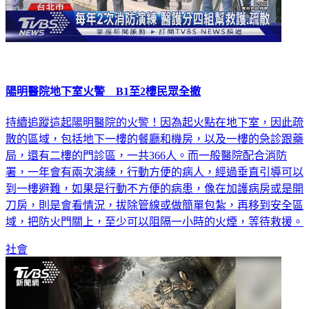
陽明醫院地下室火警 B1至2樓民眾全撤
持續追蹤這起陽明醫院的火警！因為起火點在地下室，因此疏
散的區域，包括地下一樓的餐廳和機房，以及一樓的急診跟藥
局，還有二樓的門診區，一共366人。而一般醫院配合消防
署，一年會有兩次演練，行動方便的病人，經過垂直引導可以
到一樓避難，如果是行動不方便的病患，像在加護病房或是開
刀房，則是會看情況，拔除管線或做簡單包紮，再移到安全區
域，把防火門關上，至少可以阻隔一小時的火煙，等待救援。
社會