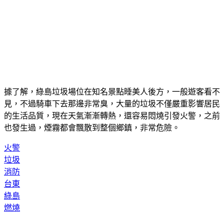
據了解，綠島垃圾場位在知名景點睡美人後方，一般遊客看不
見，不過騎車下去那邊非常臭，大量的垃圾不僅嚴重影響居民
的生活品質，現在天氣漸漸轉熱，還容易悶燒引發火警，之前
也發生過，煙霧都會飄散到整個鄉鎮，非常危險。
火警
垃圾
消防
台東
綠島
燃燒