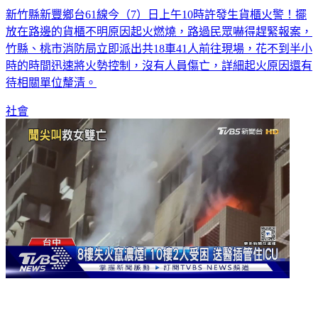
新竹縣新豐鄉台61線今（7）日上午10時許發生貨櫃火警！擺
放在路邊的貨櫃不明原因起火燃燒，路過民眾嚇得趕緊報案，
竹縣、桃市消防局立即派出共18車41人前往現場，花不到半小
時的時間迅速將火勢控制，沒有人員傷亡，詳細起火原因還有
待相關單位釐清。
社會