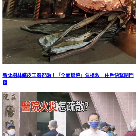
新北樹林鐵皮工廠祝融！「全面燃燒」急搶救 住戶快緊閉門
窗