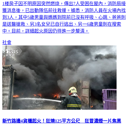
1楼房子因不明原因突然燃烧，傳出7人受困在屋內，消防局接
獲消息後，已出動隊伍前往救援。據悉，消防人員在火場內找
到3人，其中5歲男童與媽媽到院前已沒有呼吸、心跳、爸爸則
是送醫搶救、另3名女兒已自行逃出、另一6歲男童則在搜索
中。目前，詳細起火原因仍待進一步釐清。
社會
新竹路邊4貨櫃起火！狂燒125平方公尺 狂冒濃煙一片焦黑