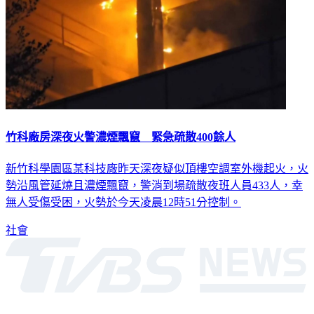
竹科廠房深夜火警濃煙飄竄 緊急疏散400餘人
新竹科學園區某科技廠昨天深夜疑似頂樓空調室外機起火，火
勢沿風管延燒且濃煙飄竄，警消到場疏散夜班人員433人，幸
無人受傷受困，火勢於今天凌晨12時51分控制。
社會