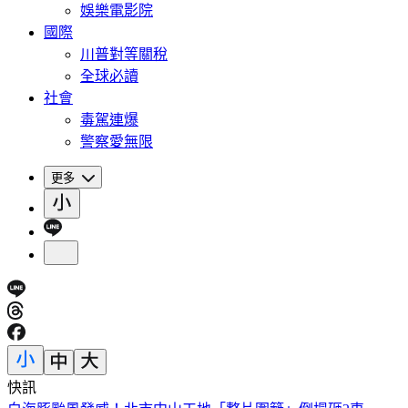
娛樂電影院
國際
川普對等關稅
全球必讀
社會
毒駕連爆
警察愛無限
更多
快訊