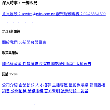
深入時事，一觸即見
意見反映：service@tvbs.com.tw
觀眾服務專線：02-2656-1599
TVBS新聞網
關於我們
56新聞台節目表
政策與隱私
隱私權政策
性騷擾防治措施
網站使用協定
版權宣告
認識 TVBS
公司介紹
企業動態
人才招募
主播專區
星藝象娛樂
節目版權
銷售
公開招標
業務服務
官方聲明
獲獎紀錄／認證