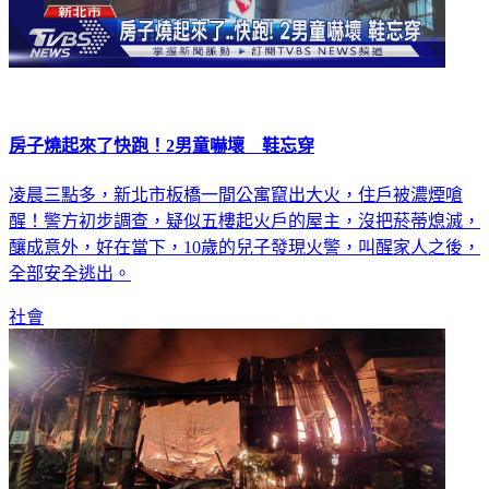
房子燒起來了快跑！2男童嚇壞 鞋忘穿
凌晨三點多，新北市板橋一間公寓竄出大火，住戶被濃煙嗆
醒！警方初步調查，疑似五樓起火戶的屋主，沒把菸蒂熄滅，
釀成意外，好在當下，10歲的兒子發現火警，叫醒家人之後，
全部安全逃出。
社會