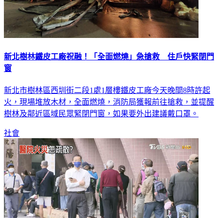
新北樹林鐵皮工廠祝融！「全面燃燒」急搶救 住戶快緊閉門
窗
新北市樹林區西圳街二段1處1層樓鐵皮工廠今天晚間8時許起
火，現場堆放木材，全面燃燒，消防局獲報前往搶救，並提醒
樹林及鄰近區域民眾緊閉門窗，如果要外出建議戴口罩。
社會