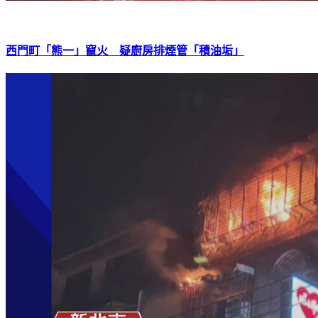
西門町「熊一」竄火 疑廚房排煙管「積油垢」