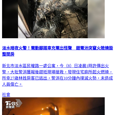
淡水暗夜火警！電動腳踏車充電出怪聲 鋰電池突竄火險燒毀
整間房
新北市淡水區民權路一處公寓，今（8）日凌晨1時許傳出火
警，大批警消獲報後趕抵現場搶救，發現住宅廁所起火燃燒，
所幸27歲林姓房客已逃出，警消在10分鐘內撲滅火勢，未造成
人員傷亡。
社會