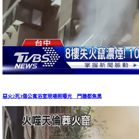
惡火2死3傷公寓浴室現場照曝光 門牆都焦黑