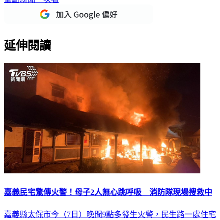
延伸閱讀
嘉義民宅驚傳火警！母子2人無心跳呼吸 消防隊現場搜救中
嘉義縣太保市今（7日）晚間9點多發生火警，民生路一處住宅