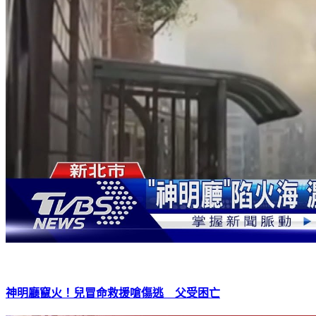
神明廳竄火！兒冒命救援嗆傷逃 父受困亡