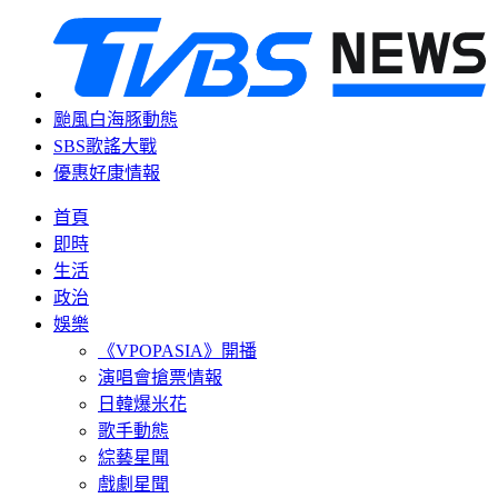
颱風白海豚動態
SBS歌謠大戰
優惠好康情報
首頁
即時
生活
政治
娛樂
《VPOPASIA》開播
演唱會搶票情報
日韓爆米花
歌手動態
綜藝星聞
戲劇星聞