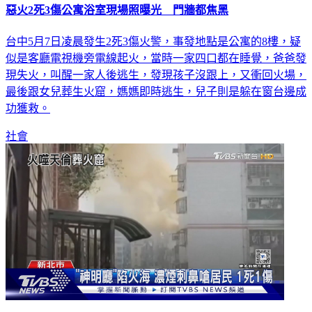
惡火2死3傷公寓浴室現場照曝光 門牆都焦黑
台中5月7日凌晨發生2死3傷火警，事發地點是公寓的8樓，疑
似是客廳電視機旁電線起火，當時一家四口都在睡覺，爸爸發
現失火，叫醒一家人後逃生，發現孩子沒跟上，又衝回火場，
最後跟女兒葬生火窟，媽媽即時逃生，兒子則是躲在窗台邊成
功獲救。
社會