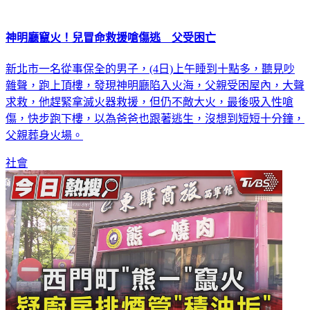
神明廳竄火！兒冒命救援嗆傷逃 父受困亡
新北市一名從事保全的男子，(4日)上午睡到十點多，聽見吵
雜聲，跑上頂樓，發現神明廳陷入火海，父親受困屋內，大聲
求救，他趕緊拿滅火器救援，但仍不敵大火，最後吸入性嗆
傷，快步跑下樓，以為爸爸也跟著逃生，沒想到短短十分鐘，
父親葬身火場。
社會