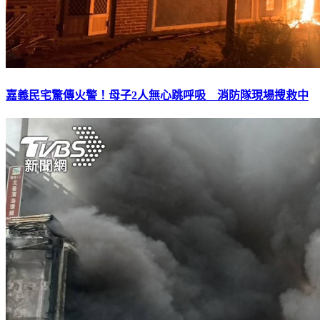
嘉義民宅驚傳火警！母子2人無心跳呼吸 消防隊現場搜救中