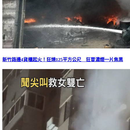
新竹路邊4貨櫃起火！狂燒125平方公尺 狂冒濃煙一片焦黑