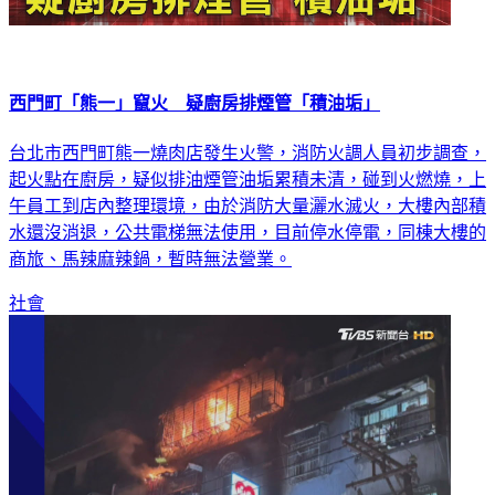
西門町「熊一」竄火 疑廚房排煙管「積油垢」
台北市西門町熊一燒肉店發生火警，消防火調人員初步調查，
起火點在廚房，疑似排油煙管油垢累積未清，碰到火燃燒，上
午員工到店內整理環境，由於消防大量灑水滅火，大樓內部積
水還沒消退，公共電梯無法使用，目前停水停電，同棟大樓的
商旅、馬辣麻辣鍋，暫時無法營業。
社會