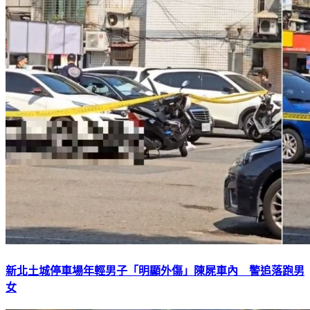
新北土城停車場年輕男子「明顯外傷」陳屍車內 警追落跑男
女