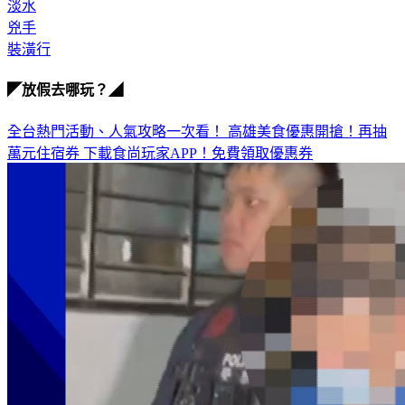
淡水
兇手
裝潢行
◤放假去哪玩？◢
全台熱門活動、人氣攻略一次看！
高雄美食優惠開搶！再抽
萬元住宿券
下載食尚玩家APP！免費領取優惠券