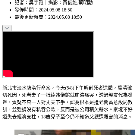
記者
：
吳宇雅
｜
攝影
：
黃俊維,蔡明勳
發佈時間：
2024.05.08 18:50
最後更新時間：
2024.05.08 18:50
新北市淡水裝潢行命案，今天(5/8)下午解剖死者遺體，釐清確
切死因，死者妻子一抵達殯儀館就崩潰痛哭，透過親友代為發
聲，質疑不只一人對丈夫下手，認為根本是遭老闆蓄意設局教
訓，並強調沒有私吞公款，反而是被公司積欠薪水。家境不好
還失去經濟支柱，18歲兒子至今仍不知道父親遭殺害的消息。