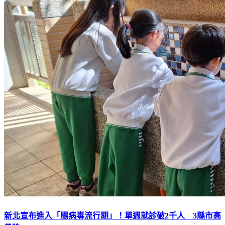
新北宣布進入「腸病毒流行期」！單週就診破2千人 3縣市高