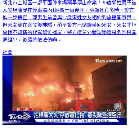
新北市土城區一處平面停車場稍早傳出命案！30歲郭姓男子被
人發現陳屍在停車場內1輛賓士車後座，明顯死亡多時。警方
進一步追查，郭男生前曾與27歲宋姓女友相約到旅館開毒趴，
但宋女卻在案發後神隱，稍早警方已循線帶回宋女，宋女才坦
承找不知情的代駕幫忙運屍，警方還意外發現她還是名洗錢罪
通緝犯，後續將依法偵辦。
社會