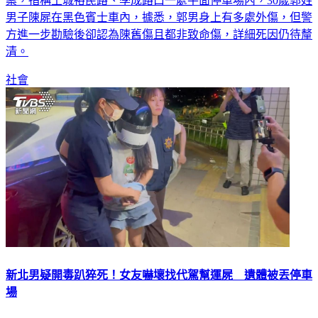
案，指稱土城裕民路、學成路口一處平面停車場內，30歲郭姓
男子陳屍在黑色賓士車內，據悉，郭男身上有多處外傷，但警
方進一步勘驗後卻認為陳舊傷且都非致命傷，詳細死因仍待釐
清。
社會
新北男疑開毒趴猝死！女友嚇壞找代駕幫運屍 遺體被丟停車
場