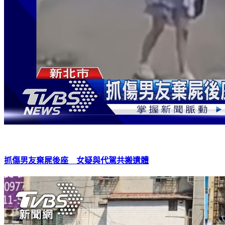
抓傷男友棄屍後座 女疑與代駕共搬遺體