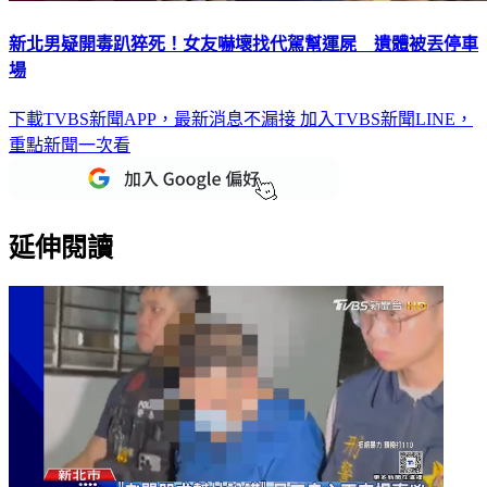
新北男疑開毒趴猝死！女友嚇壞找代駕幫運屍 遺體被丟停車
場
下載TVBS新聞APP，最新消息不漏接
加入TVBS新聞LINE，
重點新聞一次看
延伸閱讀