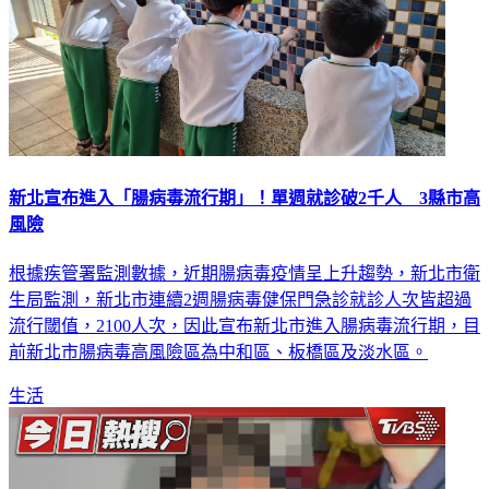
新北宣布進入「腸病毒流行期」！單週就診破2千人 3縣市高
風險
根據疾管署監測數據，近期腸病毒疫情呈上升趨勢，新北市衛
生局監測，新北市連續2週腸病毒健保門急診就診人次皆超過
流行閾值，2100人次，因此宣布新北市進入腸病毒流行期，目
前新北市腸病毒高風險區為中和區、板橋區及淡水區。
生活