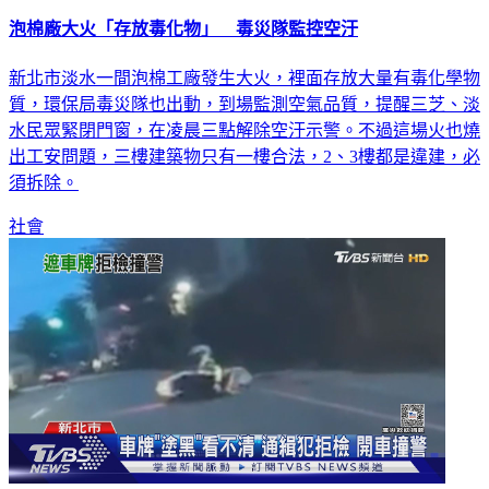
泡棉廠大火「存放毒化物」 毒災隊監控空汙
新北市淡水一間泡棉工廠發生大火，裡面存放大量有毒化學物
質，環保局毒災隊也出動，到場監測空氣品質，提醒三芝、淡
水民眾緊閉門窗，在凌晨三點解除空汙示警。不過這場火也燒
出工安問題，三樓建築物只有一樓合法，2、3樓都是違建，必
須拆除。
社會