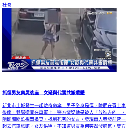
社會
抓傷男友棄屍後座 女疑與代駕共搬遺體
新北市土城發生一起離奇命案！男子全身是傷，陳屍在賓士車
後座，雙腳還靠在車窗上，警方懷疑他是被人「放進去的」，
隨即調閱監視器追查，找到死者的女友，發現兩人案發前曾一
起去汽車旅館，女友供稱，不知道男友為何突然發脾氣，雙方