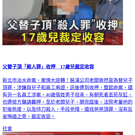
父替子頂「殺人罪」收押 17歲兒裁定收容
新北市淡水命案，案情大逆轉！裝潢公司老闆竟然是為替兒子
頂罪，涉嫌與兒子和員工串證，訊後遭到收押，整起命案，還
有另一名員工涉案，40歲張姓男子坦承，有朝死者丟菸灰缸，
也遭檢方聲請羈押，至於老闆兒子，開完庭後，法院考量他的
犯後態度，以及持刀殺人，手段兇殘，還找爸爸頂罪，沒有反
省悔過之意，裁定收容。
社會