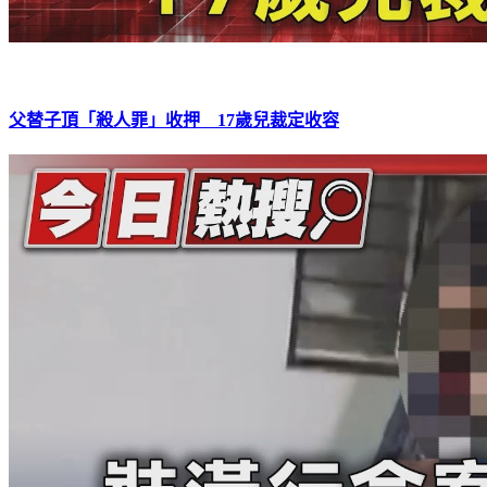
父替子頂「殺人罪」收押 17歲兒裁定收容