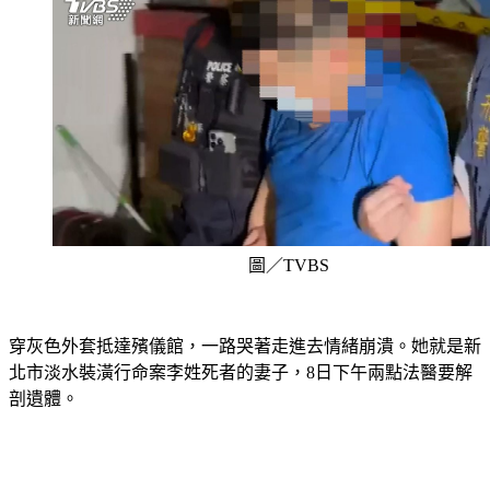
圖／TVBS
穿灰色外套抵達殯儀館，一路哭著走進去情緒崩潰。她就是新
北市淡水裝潢行命案李姓死者的妻子，8日下午兩點法醫要解
剖遺體。