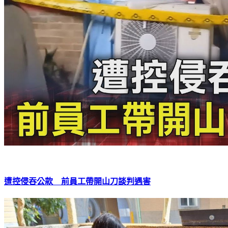
遭控侵吞公款 前員工帶開山刀談判遇害