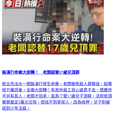
裝潢行命案大逆轉！ 老闆認替17歲兒頂罪
新北市淡水一間裝潢行發生命案，老闆被依殺人罪移送，結果
檢方複訊後，全案大逆轉！有其他員工良心過意不去，透露兇
手另有其人，老闆才坦承，是為了替17歲兒子頂罪，法院依頂
替罪裁定5萬元交保，但找不到覓保人，改為收押，兒子則被
送到少年法庭。