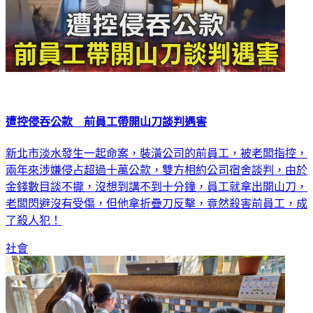
遭控侵吞公款 前員工帶開山刀談判遇害
新北市淡水發生一起命案，裝潢公司的前員工，被老闆指控，
兩年來涉嫌侵占超過十萬公款，雙方相約公司宿舍談判，由於
金錢數目談不攏，沒想到講不到十分鐘，員工就拿出開山刀，
老闆閃避沒有受傷，但他拿折疊刀反擊，竟然殺害前員工，成
了殺人犯！
社會