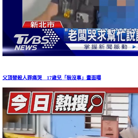
父頂替殺人罪痛哭 17歲兒「裝沒事」畫面曝