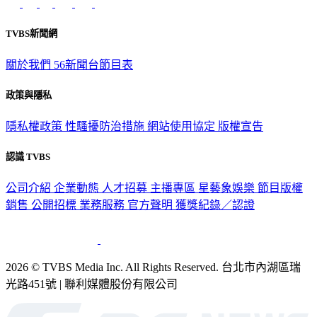
TVBS新聞網
關於我們
56新聞台節目表
政策與隱私
隱私權政策
性騷擾防治措施
網站使用協定
版權宣告
認識 TVBS
公司介紹
企業動態
人才招募
主播專區
星藝象娛樂
節目版權
銷售
公開招標
業務服務
官方聲明
獲獎紀錄／認證
2026 © TVBS Media Inc. All Rights Reserved. 台北市內湖區瑞
光路451號 | 聯利媒體股份有限公司