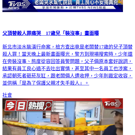
父頂替殺人罪痛哭 17歲兒「裝沒事」畫面曝
新北市淡水裝潢行命案，檢方查出竟是老闆替17歲的兒子頂替
殺人罪！當天晚上最新畫面曝光，警方到現場搜索時，少年還
在旁裝沒事、態度從容回答員警問題，父子倆原本套好說詞，
結果有員工良心過不去吐出實情，甚至其中一名員工也涉案，
承認朝死者砸菸灰缸，跟老闆倆人遭收押，少年則裁定收容，
並供稱「是為了保護父親才失手殺人」。
社會