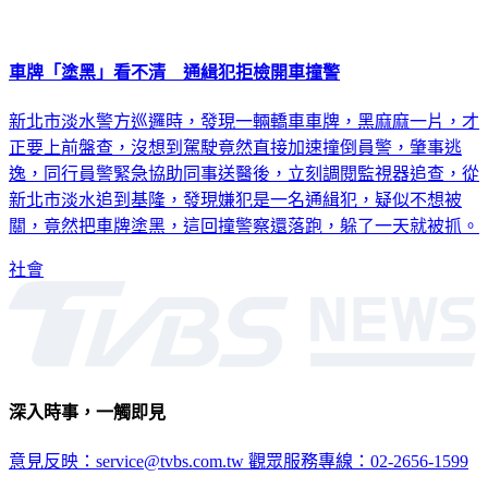
車牌「塗黑」看不清 通緝犯拒檢開車撞警
新北市淡水警方巡邏時，發現一輛轎車車牌，黑麻麻一片，才
正要上前盤查，沒想到駕駛竟然直接加速撞倒員警，肇事逃
逸，同行員警緊急協助同事送醫後，立刻調閱監視器追查，從
新北市淡水追到基隆，發現嫌犯是一名通緝犯，疑似不想被
關，竟然把車牌塗黑，這回撞警察還落跑，躲了一天就被抓。
社會
深入時事，一觸即見
意見反映：service@tvbs.com.tw
觀眾服務專線：02-2656-1599