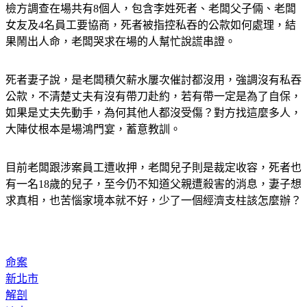
檢方調查在場共有8個人，包含李姓死者、老闆父子倆、老闆
女友及4名員工要協商，死者被指控私吞的公款如何處理，結
果鬧出人命，老闆哭求在場的人幫忙說謊串證。
死者妻子說，是老闆積欠薪水屢次催討都沒用，強調沒有私吞
公款，不清楚丈夫有沒有帶刀赴約，若有帶一定是為了自保，
如果是丈夫先動手，為何其他人都沒受傷？對方找這麼多人，
大陣仗根本是場鴻門宴，蓄意教訓。
目前老闆跟涉案員工遭收押，老闆兒子則是裁定收容，死者也
有一名18歲的兒子，至今仍不知道父親遭殺害的消息，妻子想
求真相，也苦惱家境本就不好，少了一個經濟支柱該怎麼辦？
命案
新北市
解剖