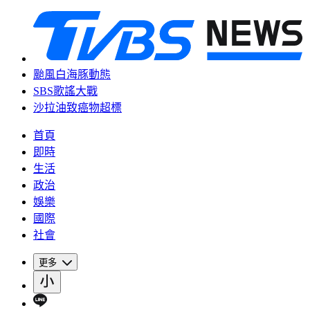
颱風白海豚動態
SBS歌謠大戰
沙拉油致癌物超標
首頁
即時
生活
政治
娛樂
國際
社會
更多