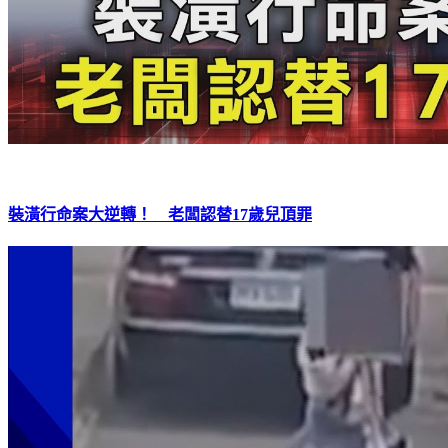
裝潢行命案大逆轉！ 老闆認替17歲兒頂罪