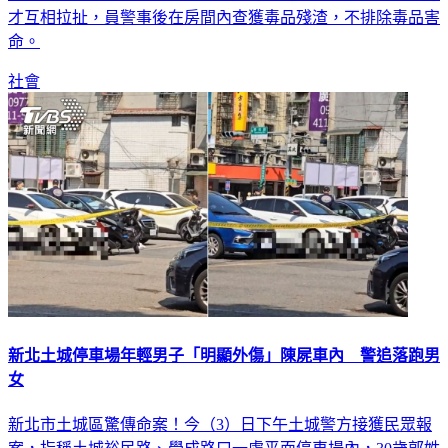
才互相拉扯，員警事後在房間內查獲毒品殘渣，不排除毒品害
命。
社會
新北土城停車場年輕男子「明顯外傷」陳屍車內 警追落跑男
女
新北市土城區驚傳命案！今（3）日下午土城警方接獲民眾報