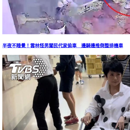
半夜不睡覺！雲林怪男闖民代家偷車 邊騎邊推倒整排機車