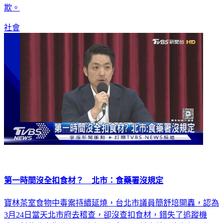
欺。
社會
第一時間沒全扣食材？ 北市：食藥署沒規定
寶林茶室食物中毒案持續延燒，台北市議員簡舒培開轟，認為
3月24日當天北市府去稽查，卻沒查扣食材，錯失了追蹤機