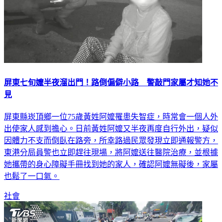
屏東七旬嬤半夜溜出門！路倒偏僻小路 警敲門家屬才知她不
見
屏東縣崁頂鄉一位75歲黃姓阿嬤罹患失智症，時常會一個人外
出使家人感到擔心。日前黃姓阿嬤又半夜再度自行外出，疑似
因體力不支而倒臥在路旁，所幸路過民眾發現立即通報警方，
東港分局員警也立即趕往現場，將阿嬤送往醫院治療，並根據
她攜帶的身心障礙手冊找到她的家人，確認阿嬤無礙後，家屬
也鬆了一口氣。
社會