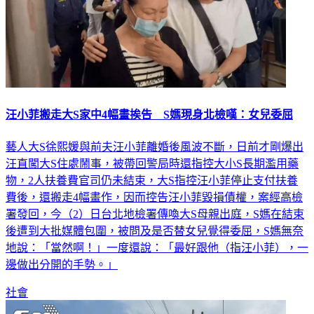
汪小菲搬走大S家中4幅畫挨告 S媽現身北檢嘆：女兒委屈
藝人大S徐熙媛與前夫汪小菲離婚後風波不斷，日前才剛爆出
汪直闖大S住處鬧事，被帶回警局時還指控大小S長期濫用藥
物，2人扶養費官司仍未結束，大S指控汪小菲停止支付扶養
費後，還搬走4幅畫作，因而控告汪小菲毀損債權，案經高檢
署發回，今（2）日台北地檢署傳喚大S母親出庭，S媽在結束
後遭到大批媒體包圍，被問及是否替女兒覺得委屈，S媽無奈
地說：「當然啊！」一度還說：「最好跟他（指汪小菲），一
邊做出分開的手勢。」
社會