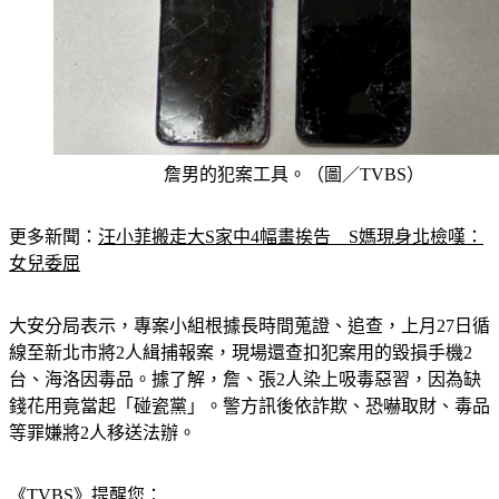
詹男的犯案工具。（圖／TVBS）
更多新聞：
汪小菲搬走大S家中4幅畫挨告　S媽現身北檢嘆：
女兒委屈
大安分局表示，專案小組根據長時間蒐證、追查，上月27日循
線至新北市將2人緝捕報案，現場還查扣犯案用的毀損手機2
台、海洛因毒品。據了解，詹、張2人染上吸毒惡習，因為缺
錢花用竟當起「碰瓷黨」。警方訊後依詐欺、恐嚇取財、毒品
等罪嫌將2人移送法辦。
《TVBS》提醒您：