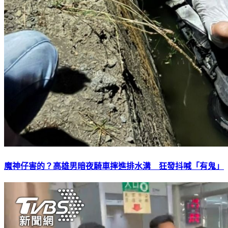
魔神仔害的？高雄男暗夜騎車摔進排水溝 狂發抖喊「有鬼」