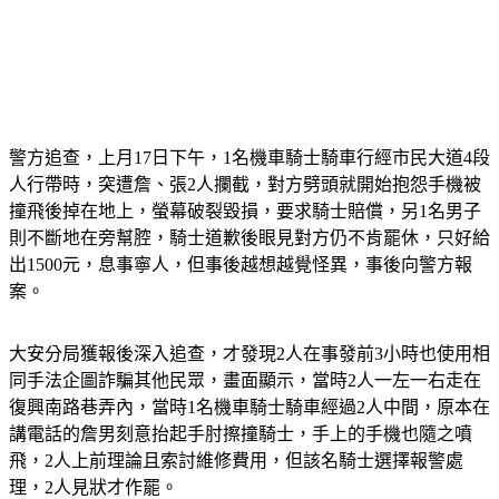
警方追查，上月17日下午，1名機車騎士騎車行經市民大道4段
人行帶時，突遭詹、張2人攔截，對方劈頭就開始抱怨手機被
撞飛後掉在地上，螢幕破裂毀損，要求騎士賠償，另1名男子
則不斷地在旁幫腔，騎士道歉後眼見對方仍不肯罷休，只好給
出1500元，息事寧人，但事後越想越覺怪異，事後向警方報
案。
大安分局獲報後深入追查，才發現2人在事發前3小時也使用相
同手法企圖詐騙其他民眾，畫面顯示，當時2人一左一右走在
復興南路巷弄內，當時1名機車騎士騎車經過2人中間，原本在
講電話的詹男刻意抬起手肘擦撞騎士，手上的手機也隨之噴
飛，2人上前理論且索討維修費用，但該名騎士選擇報警處
理，2人見狀才作罷。