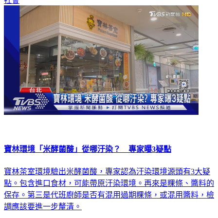
社會
寶林環境「米酵菌酸」從哪汙染？ 專家曝3疑點
寶林茶室環境驗出米酵菌酸，專家認為汙染環境源頭有3大疑
點。包含進口食材，可能帶原汙染環境。再來是粿條、醬料的
保存。第三是代班廚師是否有混用過期粿條，或混用醬料，檢
調應該要進一步釐清。