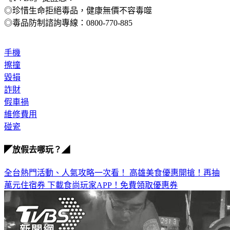
◎珍惜生命拒絕毒品，健康無價不容毒噬
◎毒品防制諮詢專線：0800-770-885
手機
擦撞
毀損
詐財
假車禍
維修費用
碰瓷
◤放假去哪玩？◢
全台熱門活動、人氣攻略一次看！
高雄美食優惠開搶！再抽
萬元住宿券
下載食尚玩家APP！免費領取優惠券