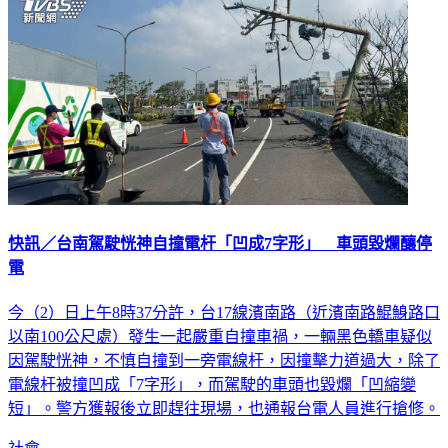
快訊／台南駕駛恍神自撞電杆「凹成7字形」 車頭毀爛釀停
電
今（2）日上午8時37分許，台17線濱南路（近濱南路鯤鯓路口
以南100公尺處）發生一起嚴重自撞車禍，一輛黑色轎車疑似
因駕駛恍神，不慎自撞到一旁電線杆，因撞擊力道過大，除了
電線杆被撞凹成「7字形」，而駕駛的車頭也毀爛「凹縮變
短」。警方獲報後立即趕往現場，也通報台電人員進行搶修。