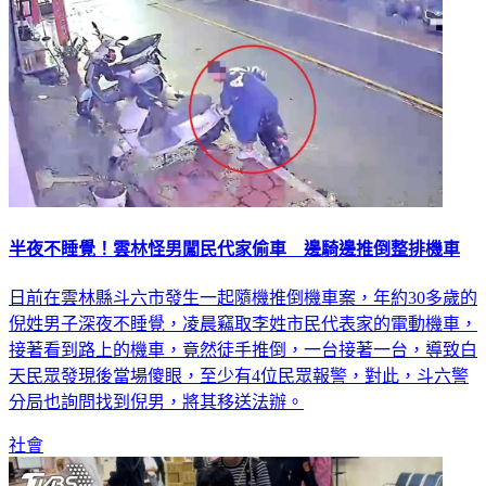
半夜不睡覺！雲林怪男闖民代家偷車 邊騎邊推倒整排機車
日前在雲林縣斗六市發生一起隨機推倒機車案，年約30多歲的
倪姓男子深夜不睡覺，凌晨竊取李姓市民代表家的電動機車，
接著看到路上的機車，竟然徒手推倒，一台接著一台，導致白
天民眾發現後當場傻眼，至少有4位民眾報警，對此，斗六警
分局也詢問找到倪男，將其移送法辦。
社會