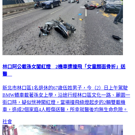
林口阿公載孫女闖紅燈 2機車遭撞飛「女童顏面骨折」送
醫
新北市林口區1名退休的67歲伍姓男子，今（2）日上午駕駛
BMW轎車載著孫女上學，沿途行經林口區文化一路、麗園一
街口時，疑似恍神闖紅燈，當場撞飛綠燈起步的2輛雙載機
車，造成2個家庭4人輕傷送醫，所幸就醫後均無生命危險。
社會