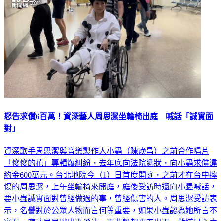
怒告求償6百萬！資深藝人周思潔坐輪椅出庭 喊話「誠實面
對」
資深歌手周思潔與音樂製作人小蟲（陳煥昌）之前合作唱片
「傻傻的花」專輯爆糾紛，去年底向法院遞狀，向小蟲求償違
約金600萬元。台北地院今（1）日首度開庭，之前才在台中摔
傷的周思潔，上午坐輪椅來開庭，庭後受訪時還向小蟲喊話，
要小蟲誠實面對曾經做過的事，曾經傷害的人。周思潔受訪表
示，名譽對於公眾人物而言何等重要，如果小蟲認為她所言不