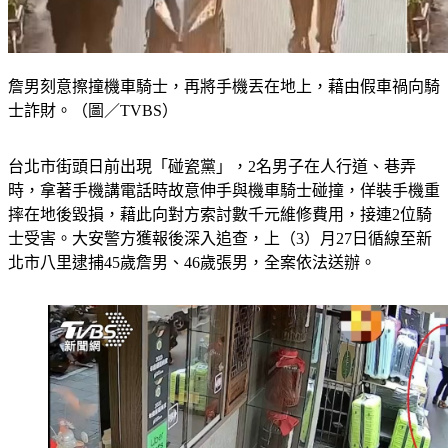
詹男刻意擦撞機車騎士，再將手機丟在地上，藉由假車禍向騎
士詐財。（圖／TVBS）
台北市街頭日前出現「碰瓷黨」，2名男子在人行道、巷弄
時，拿著手機講電話時故意伸手與機車騎士碰撞，佯裝手機重
摔在地後毀損，藉此向對方索討數千元維修費用，接連2位騎
士受害。大安警方獲報後深入追查，上（3）月27日循線至新
北市八里逮捕45歲詹男、46歲張男，全案依法送辦。