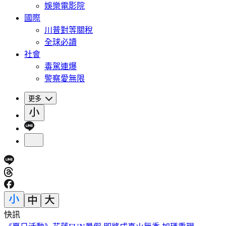
娛樂電影院
國際
川普對等關稅
全球必讀
社會
毒駕連爆
警察愛無限
更多
快訊