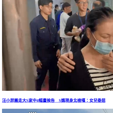
汪小菲搬走大S家中4幅畫挨告 S媽現身北檢嘆：女兒委屈