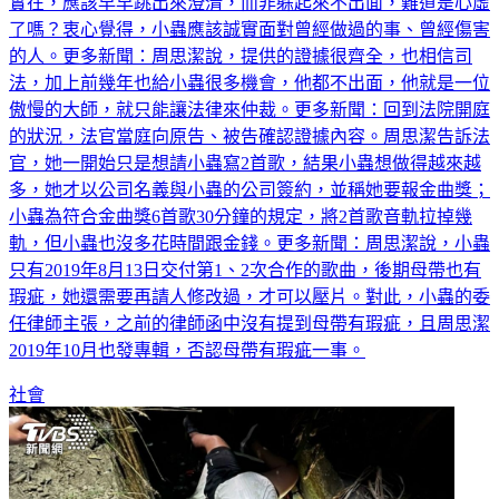
實在，應該早早跳出來澄清，而非躲起來不出面，難道是心虛
了嗎？衷心覺得，小蟲應該誠實面對曾經做過的事、曾經傷害
的人。更多新聞：周思潔說，提供的證據很齊全，也相信司
法，加上前幾年也給小蟲很多機會，他都不出面，他就是一位
傲慢的大師，就只能讓法律來仲裁。更多新聞：回到法院開庭
的狀況，法官當庭向原告、被告確認證據內容。周思潔告訴法
官，她一開始只是想請小蟲寫2首歌，結果小蟲想做得越來越
多，她才以公司名義與小蟲的公司簽約，並稱她要報金曲獎；
小蟲為符合金曲獎6首歌30分鐘的規定，將2首歌音軌拉掉幾
軌，但小蟲也沒多花時間跟金錢。更多新聞：周思潔說，小蟲
只有2019年8月13日交付第1、2次合作的歌曲，後期母帶也有
瑕疵，她還需要再請人修改過，才可以壓片。對此，小蟲的委
任律師主張，之前的律師函中沒有提到母帶有瑕疵，且周思潔
2019年10月也發專輯，否認母帶有瑕疵一事。
社會