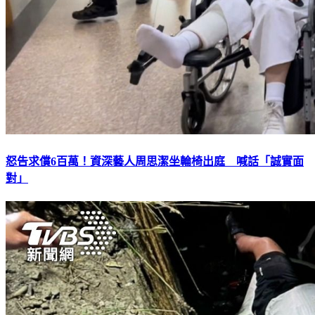
怒告求償6百萬！資深藝人周思潔坐輪椅出庭 喊話「誠實面
對」