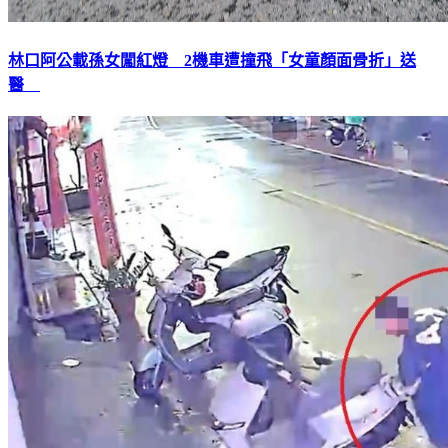
林口阿公載孫女闖紅燈 2機車遭撞飛「女童顏面骨折」送
醫