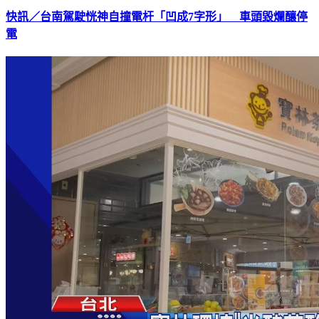
快訊／台南駕駛恍神自撞電杆「凹成7字形」 車頭毀爛釀停
電