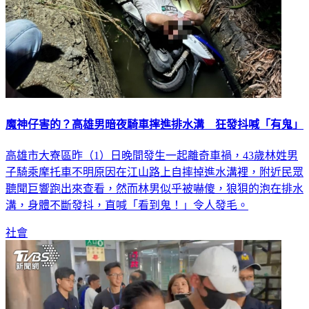
魔神仔害的？高雄男暗夜騎車摔進排水溝 狂發抖喊「有鬼」
高雄市大寮區昨（1）日晚間發生一起離奇車禍，43歲林姓男
子騎乘摩托車不明原因在江山路上自摔掉進水溝裡，附近民眾
聽聞巨響跑出來查看，然而林男似乎被嚇傻，狼狽的泡在排水
溝，身體不斷發抖，直喊「看到鬼！」令人發毛。
社會