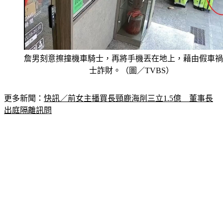
詹男刻意擦撞機車騎士，再將手機丟在地上，藉由假車禍
士詐財。（圖／TVBS）
更多新聞：
快訊／前女主播買長頸鹿海削三立1.5億　董事長
出庭隔離訊問