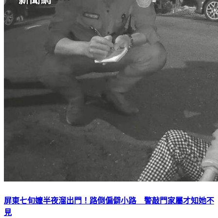
屏東七旬嬤半夜溜出門！路倒偏僻小路 警敲門家屬才知她不
見