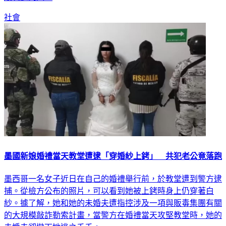
社會
墨國新娘婚禮當天教堂遭逮「穿婚紗上銬」 共犯老公竟落跑
墨西哥一名女子近日在自己的婚禮舉行前，於教堂遭到警方逮
捕。從檢方公布的照片，可以看到她被上銬時身上仍穿著白
紗。據了解，她和她的未婚夫遭指控涉及一項與販毒集團有關
的大規模敲詐勒索計畫，當警方在婚禮當天攻堅教堂時，她的