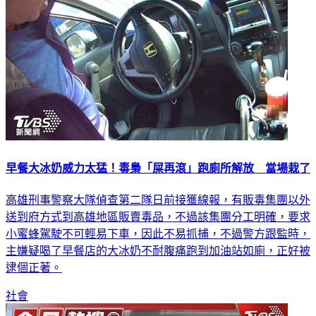
早餐大冰奶威力太猛！毒梟「屎再滾」跑廁所解放 當場栽了
高雄刑事警察大隊偵查第二隊日前接獲線報，有販毒集團以外
送到府方式到高雄地區販賣毒品，不過該集團分工明確，要求
小蜜蜂駕駛不可輕易下車，因此不易抓捕，不過警方跟監時，
主嫌疑喝了早餐店的大冰奶不耐腹痛跑到加油站如廁，正好被
逮個正著。
社會