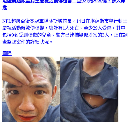
堪薩斯超級盃封王慶祝活動傳槍響 至少1死29人傷、多人命
危
NFL超級盃衛冕冠軍堪薩斯城酋長，14日在堪薩斯市舉行封王
慶祝活動時驚傳槍響，總計有1人死亡、至少29人受傷，其中
包括9名受到槍傷的兒童。警方已逮捕疑似涉案的3人，正在調
查整起案件的詳細狀況。
國際