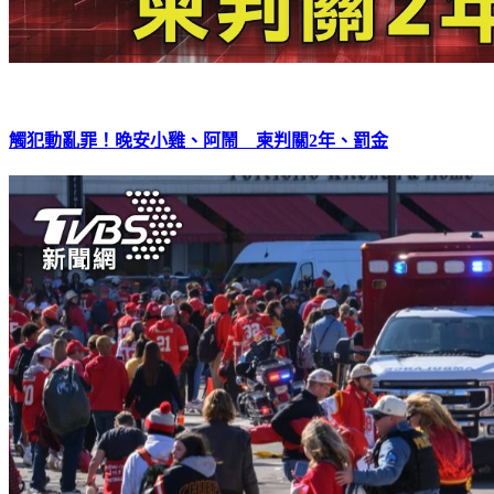
觸犯動亂罪！晚安小雞、阿鬧 柬判關2年、罰金