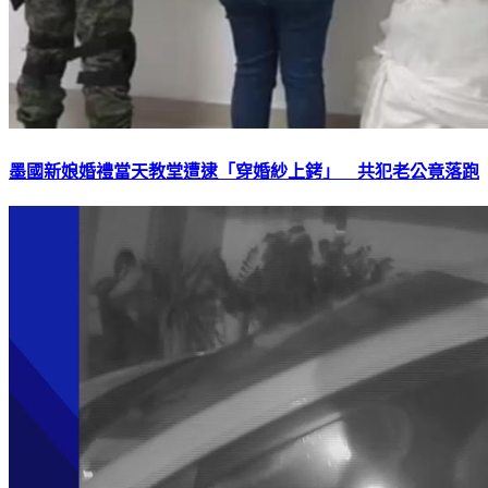
墨國新娘婚禮當天教堂遭逮「穿婚紗上銬」 共犯老公竟落跑