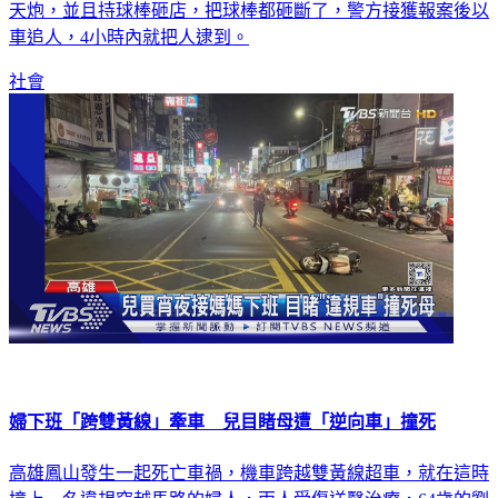
天炮，並且持球棒砸店，把球棒都砸斷了，警方接獲報案後以
車追人，4小時內就把人逮到。
社會
婦下班「跨雙黃線」牽車 兒目睹母遭「逆向車」撞死
高雄鳳山發生一起死亡車禍，機車跨越雙黃線超車，就在這時