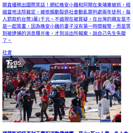
開直播鬧出國際笑話！網紅晚安小雞和阿鬧在柬埔寨被抓，經
過當地法院裁定，被依煽動製造社會動亂罪判處兩年徒刑，每
人罰款約台幣3萬1千元。不過現在被質疑，在台灣的親友是不
是一起策畫，因為晚安小雞的妻子沒有第一時間報警，而是等
到被逮捕的消息曝光後，才到派出所報案，說自己先生失蹤
了。
社會