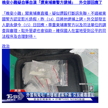
晚安小雞疑自導自演「遭柬埔寨警方逮捕」 外交部回應了
「晚安小雞」闖柬埔寨直播，疑似遭毆打斷訊失聯，不過被柬
國警方認定影片造假，昨（14）日將他逮捕上銬。外交部發言
人劉永健今（15）日回應，尊重柬埔寨警方以及司法單位的調
查與審理，駐外管處也會協助，確保國人在當地受到公平的司
法程序及合理對待。
政治