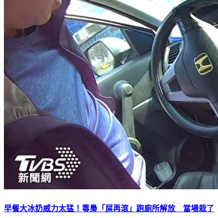
早餐大冰奶威力太猛！毒梟「屎再滾」跑廁所解放 當場栽了