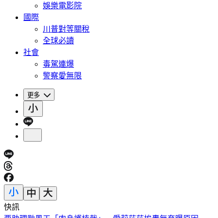
娛樂電影院
國際
川普對等關稅
全球必讀
社會
毒駕連爆
警察愛無限
更多
快訊