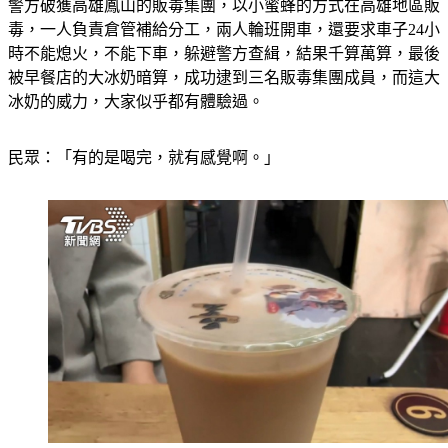
警方破獲高雄鳳山的販毒集團，以小蜜蜂的方式在高雄地區販
毒，一人負責倉管補給分工，兩人輪班開車，還要求車子24小
時不能熄火，不能下車，躲避警方查緝，結果千算萬算，最後
被早餐店的大冰奶暗算，成功逮到三名販毒集團成員，而這大
冰奶的威力，大家似乎都有體驗過。
民眾：「有的是喝完，就有感覺啊。」