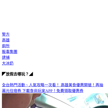
警方
高雄
廁所
販毒集團
逮捕
大冰奶
◤放假去哪玩？◢
全台熱門活動、人氣攻略一次看！
高雄美食優惠開搶！再抽
萬元住宿券
下載食尚玩家APP！免費領取優惠券