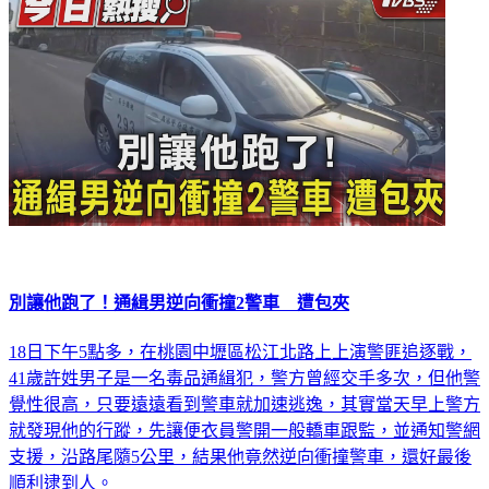
別讓他跑了！通緝男逆向衝撞2警車 遭包夾
18日下午5點多，在桃園中壢區松江北路上上演警匪追逐戰，
41歲許姓男子是一名毒品通緝犯，警方曾經交手多次，但他警
覺性很高，只要遠遠看到警車就加速逃逸，其實當天早上警方
就發現他的行蹤，先讓便衣員警開一般轎車跟監，並通知警網
支援，沿路尾隨5公里，結果他竟然逆向衝撞警車，還好最後
順利逮到人。