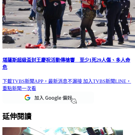
堪薩斯超級盃封王慶祝活動傳槍響 至少1死29人傷、多人命
危
下載TVBS新聞APP，最新消息不漏接
加入TVBS新聞LINE，
重點新聞一次看
延伸閱讀