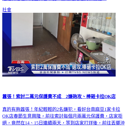
社會
囂張！索討二萬元保護費不成 2嫌砲攻、棒砸卡拉OK店
真的有夠囂張！年紀輕輕的2名嫌犯，看好台南麻豆1家卡拉
OK店春節生意興隆，前往索討每個月兩萬元保護費，店家拒
絕，竟然在14、15日連續兩天，等到店家打烊後，前往丟擲沖