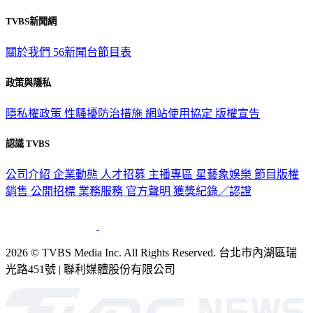
TVBS新聞網
關於我們
56新聞台節目表
政策與隱私
隱私權政策
性騷擾防治措施
網站使用協定
版權宣告
認識 TVBS
公司介紹
企業動態
人才招募
主播專區
星藝象娛樂
節目版權
銷售
公開招標
業務服務
官方聲明
獲獎紀錄／認證
2026 © TVBS Media Inc. All Rights Reserved. 台北市內湖區瑞
光路451號 | 聯利媒體股份有限公司