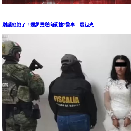
別讓他跑了！通緝男逆向衝撞2警車 遭包夾