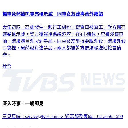
轎車急煞被叭竟亮槍示威 同車女友藏毒意外露餡
大年初四，高雄發生一起行車糾紛，遊覽車被逼車，對方還亮
鎮暴槍示威，警方獲報後循線追查，在4小時候，查獲涉案車
輛，結果還意外搜到毒品，同車女友堅持要脫外套，結果外套
口袋裡，果然藏有違禁品，兩人都被警方依法移送地檢署偵
辦。
社會
深入時事，一觸即見
意見反映：service@tvbs.com.tw
觀眾服務專線：02-2656-1599