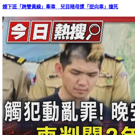
婦下班「跨雙黃線」牽車 兒目睹母遭「逆向車」撞死