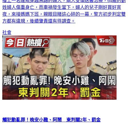
撞上一名違規穿越馬路的婦人，兩人受傷送醫治療，64歲的劉
姓婦人傷重身亡，而車禍發生當下，婦人的兒子剛好買好宵
夜，來接媽媽下班，親眼目睹這心碎的一幕，警方初步判定雙
方都有違規，後續肇責還有待調查。
社會
觸犯動亂罪！晚安小雞、阿鬧 柬判關2年、罰金