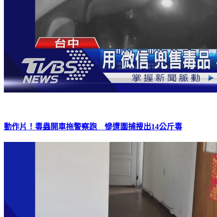
動作片！毒蟲開車拖警察跑 慘遭圍捕搜出14公斤毒