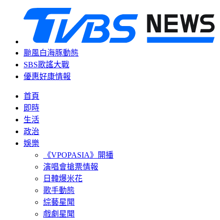
颱風白海豚動態
SBS歌謠大戰
優惠好康情報
首頁
即時
生活
政治
娛樂
《VPOPASIA》開播
演唱會搶票情報
日韓爆米花
歌手動態
綜藝星聞
戲劇星聞