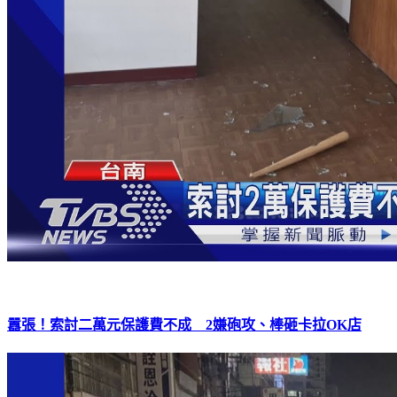
囂張！索討二萬元保護費不成 2嫌砲攻、棒砸卡拉OK店