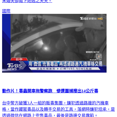
未婚夫卻拋下她逃之夭夭。
國際
動作片！毒蟲開車拖警察跑 慘遭圍捕搜出14公斤毒
台中警方破獲3人一組的販毒集團，嫌犯透過路邊的汽機車
格，當作藏匿毒品以及轉手交易的工具，落網時嫌犯坦承，是
透過微信在網路上兜售毒品，最後是路邊交易露餡。