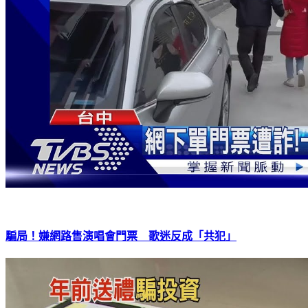
騙局！嫌網路售演唱會門票 歌迷反成「共犯」