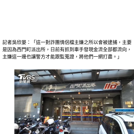
記者吳欣晏：「這一對詐團情侶檔主嫌之所以會被逮捕，主要
是因為西門町派出所，日前有抓到車手發現金流全部都流向，
主嫌這一邊也讓警方才能跟監蒐證，將他們一網打盡。」