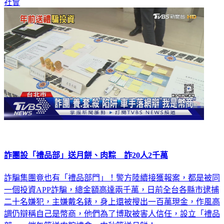
社會
詐團設「禮品部」送月餅、肉粽 詐20人2千萬
詐騙集團竟也有「禮品部門」！警方陸續接獲報案，都是被同
一個投資APP詐騙，總金額高達兩千萬，日前全台各縣市逮捕
二十名嫌犯，主嫌戴名錶，身上還被搜出一百萬現金，作風高
調仍辯稱自己是幣商，他們為了博取被害人信任，設立「禮品