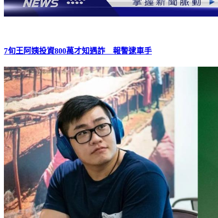
7旬王阿姨投資800萬才知遇詐 報警逮車手