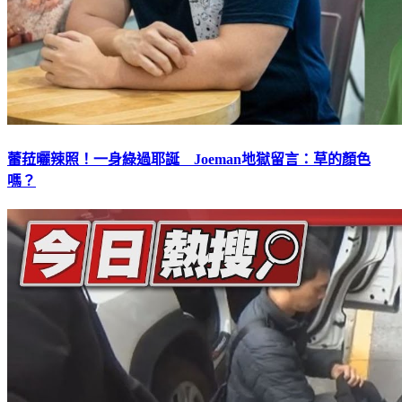
蕾菈曬辣照！一身綠過耶誕 Joeman地獄留言：草的顏色
嗎？