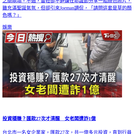
之間崩塌。不過，蕾菈卻不避嫌在耶誕節分享一組綠色照片，
雖充滿聖誕氣氛，但卻引來Joeman調侃，「請問這套是草的顏
色嗎？」
娛樂
投資穩賺？匯款27次才清醒 女老闆遭詐1億
台北市一名女企業家，匯款27次，共一億多元投資，直到行員