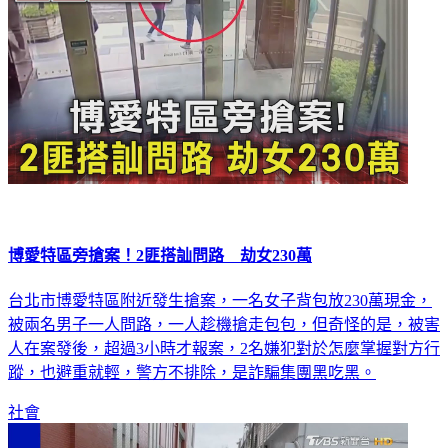
博愛特區旁搶案！2匪搭訕問路 劫女230萬
台北市博愛特區附近發生搶案，一名女子背包放230萬現金，
被兩名男子一人問路，一人趁機搶走包包，但奇怪的是，被害
人在案發後，超過3小時才報案，2名嫌犯對於怎麼掌握對方行
蹤，也避重就輕，警方不排除，是詐騙集團黑吃黑。
社會