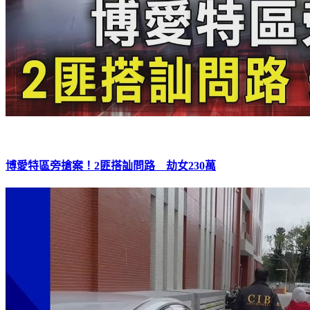
博愛特區旁搶案！2匪搭訕問路 劫女230萬