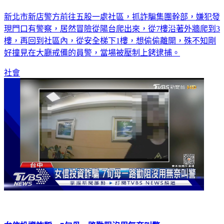
新北市新店警方前往五股一處社區，抓詐騙集團幹部，嫌犯發
現門口有警察，居然冒險從陽台爬出來，從7樓沿著外牆爬到3
樓，再回到社區內，從安全梯下1樓，想偷偷離開，殊不知剛
好撞見在大廳戒備的員警，當場被壓制上銬逮捕。
社會