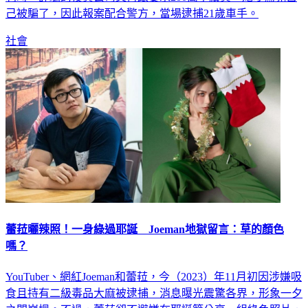
己被騙了，因此報案配合警方，當場逮捕21歲車手。
社會
蕾菈曬辣照！一身綠過耶誕 Joeman地獄留言：草的顏色
嗎？
YouTuber、網紅Joeman和蕾菈，今（2023）年11月初因涉嫌吸
食且持有二級毒品大麻被逮捕，消息曝光震驚各界，形象一夕