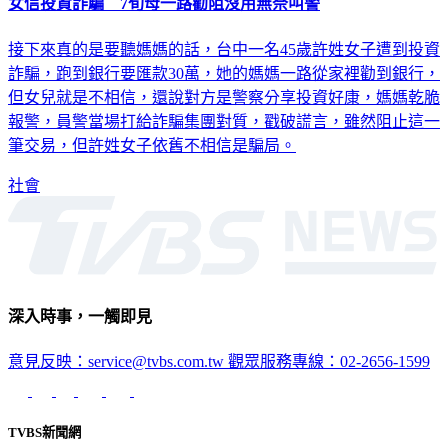
女信投資詐騙 7旬母一路勸阻沒用無奈叫警
接下來真的是要聽媽媽的話，台中一名45歲許姓女子遭到投資
詐騙，跑到銀行要匯款30萬，她的媽媽一路從家裡勸到銀行，
但女兒就是不相信，還說對方是警察分享投資好康，媽媽乾脆
報警，員警當場打給詐騙集團對質，戳破謊言，雖然阻止這一
筆交易，但許姓女子依舊不相信是騙局。
社會
深入時事，一觸即見
意見反映：service@tvbs.com.tw
觀眾服務專線：02-2656-1599
TVBS新聞網