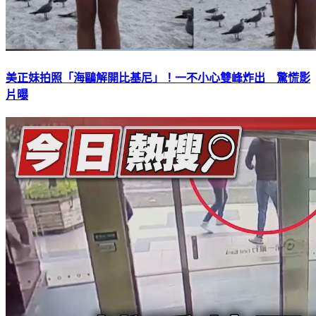
美正妹拍照「海鷗解開比基尼」！一不小心雙峰炸出 驚慌影
片曝