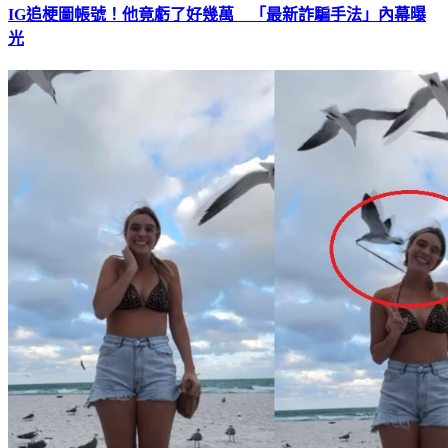
IG追梗圖帳號！他竟虧了好幾萬 「最新詐騙手法」內幕曝
光