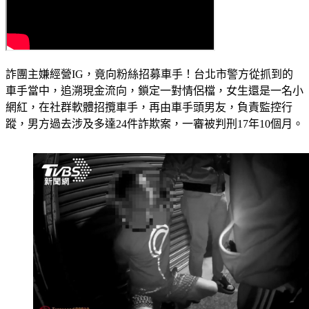
詐團主嫌經營IG，竟向粉絲招募車手！台北市警方從抓到的
車手當中，追溯現金流向，鎖定一對情侶檔，女生還是一名小
網紅，在社群軟體招攬車手，再由車手頭男友，負責監控行
蹤，男方過去涉及多達24件詐欺案，一審被判刑17年10個月。