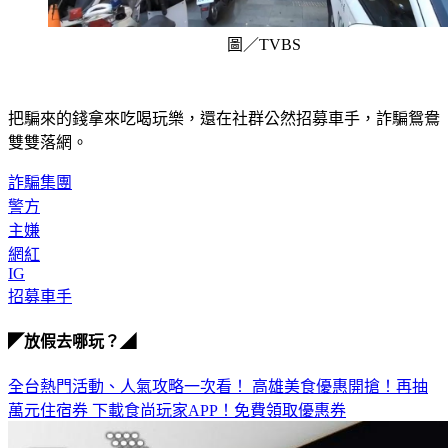
圖／TVBS
把騙來的錢拿來吃喝玩樂，還在社群公然招募車手，詐騙鴛鴦
雙雙落網。
詐騙集團
警方
主嫌
網紅
IG
招募車手
◤放假去哪玩？◢
全台熱門活動、人氣攻略一次看！
高雄美食優惠開搶！再抽
萬元住宿券
下載食尚玩家APP！免費領取優惠券