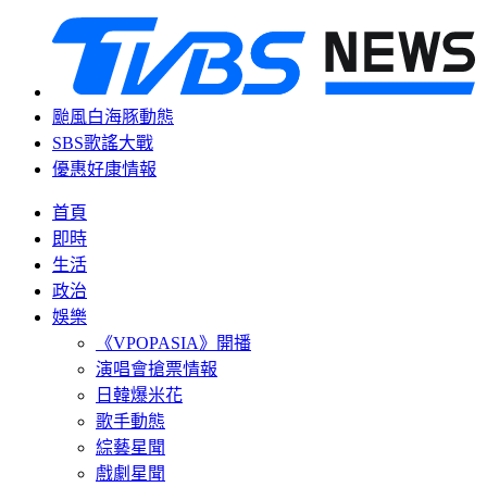
颱風白海豚動態
SBS歌謠大戰
優惠好康情報
首頁
即時
生活
政治
娛樂
《VPOPASIA》開播
演唱會搶票情報
日韓爆米花
歌手動態
綜藝星聞
戲劇星聞