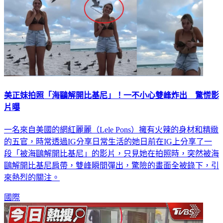
美正妹拍照「海鷗解開比基尼」！一不小心雙峰炸出 驚慌影
片曝
一名來自美國的網紅麗麗（Lele Pons）擁有火辣的身材和精緻
的五官，時常透過IG分享日常生活的她日前在IG上分享了一
段「被海鷗解開比基尼」的影片，只見她在拍照時，突然被海
鷗解開比基尼肩帶，雙峰瞬間彈出，驚險的畫面全被錄下，引
來熱烈的關注。
國際