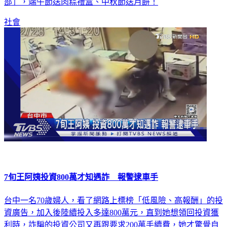
部」，端午節送肉粽禮盒、中秋節送月餅！
社會
7旬王阿姨投資800萬才知遇詐 報警逮車手
台中一名70歲婦人，看了網路上標榜「低風險、高報酬」的投
資廣告，加入後陸續投入多達800萬元，直到她想領回投資獲
利時，詐騙的投資公司又再跟要求200萬手續費，她才驚覺自