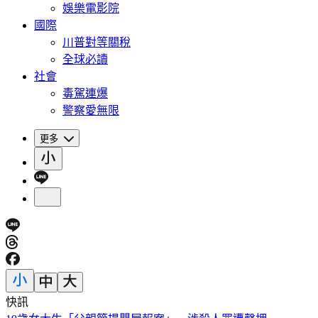
娛樂電影院
國際
川普對等關稅
全球必讀
社會
毒駕連爆
警察愛無限
更多
快訊