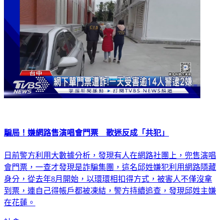
騙局！嫌網路售演唱會門票 歌迷反成「共犯」
日前警方利用大數據分析，發現有人在網路社團上，兜售演唱
會門票，一查才發現是詐騙集團，這名邱姓嫌犯利用網路隱藏
身分，從去年8月開始，以環環相扣得方式，被害人不僅沒拿
到票，連自己得帳戶都被凍結，警方持續追查，發現邱姓主嫌
在花蓮。