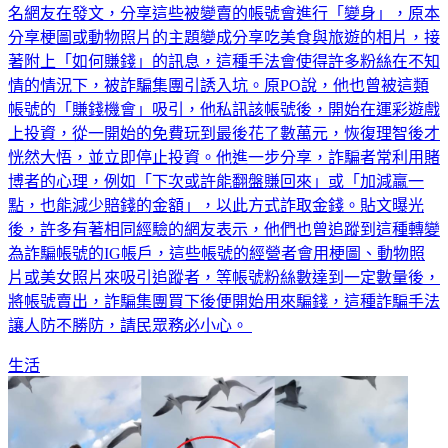
名網友在發文，分享這些被變賣的帳號會進行「變身」，原本
分享梗圖或動物照片的主題變成分享吃美食與旅遊的相片，接
著附上「如何賺錢」的訊息，這種手法會使得許多粉絲在不知
情的情況下，被詐騙集團引誘入坑。原PO說，他也曾被這類
帳號的「賺錢機會」吸引，他私訊該帳號後，開始在運彩遊戲
上投資，從一開始的免費玩到最後花了數萬元，恢復理智後才
恍然大悟，並立即停止投資。他進一步分享，詐騙者常利用賭
博者的心理，例如「下次或許能翻盤賺回來」或「加減贏一
點，也能減少賠錢的金額」，以此方式詐取金錢。貼文曝光
後，許多有著相同經驗的網友表示，他們也曾追蹤到這種轉變
為詐騙帳號的IG帳戶，這些帳號的經營者會用梗圖、動物照
片或美女照片來吸引追蹤者，等帳號粉絲數達到一定數量後，
將帳號賣出，詐騙集團買下後便開始用來騙錢，這種詐騙手法
讓人防不勝防，請民眾務必小心。
生活