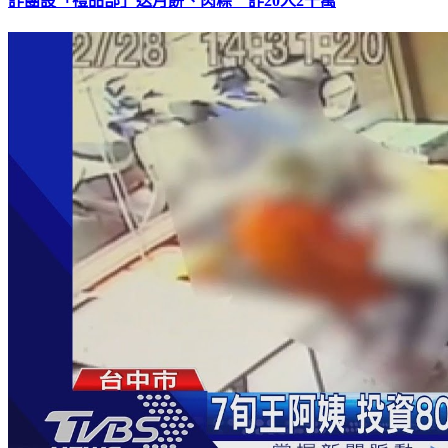
詐團設「禮品部」送月餅、肉粽 詐20人2千萬