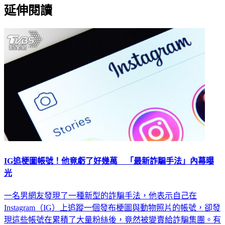
延伸閱讀
IG追梗圖帳號！他竟虧了好幾萬 「最新詐騙手法」內幕曝
光
一名男網友發現了一種新型的詐騙手法，他表示自己在
Instagram（IG）上追蹤一個發布梗圖與動物照片的帳號，卻發
現這些帳號在累積了大量粉絲後，竟然被變賣給詐騙集團。有