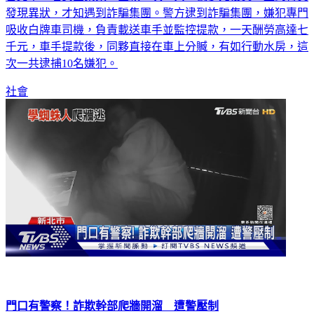
發現異狀，才知遇到詐騙集團。警方逮到詐騙集團，嫌犯專門
吸收白牌車司機，負責載送車手並監控提款，一天酬勞高達七
千元，車手提款後，同夥直接在車上分贓，有如行動水房，這
次一共逮捕10名嫌犯。
社會
門口有警察！詐欺幹部爬牆開溜 遭警壓制