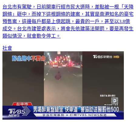
台北市有駕駛，日前開車行經市民大道時，差點被一根「天降
鋼條」砸中，而掉下這根鋼條的建案，其實是南港知名的豪宅
預售案，這邊每戶都是上億起跳，最貴的一戶，甚至以3.8億
成交。台北市建管處表示，將會先依建築法開罰，要是再發生
類似情況，就會勒令停工。
社會