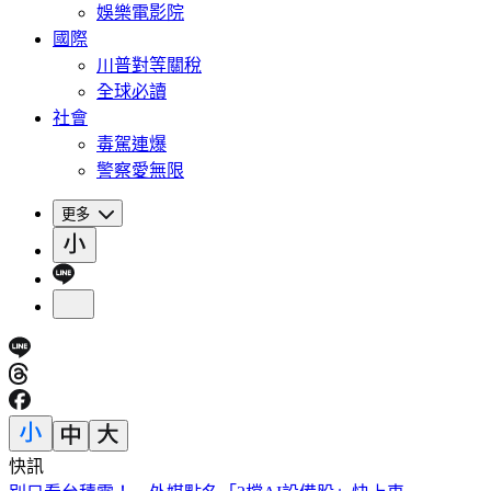
娛樂電影院
國際
川普對等關稅
全球必讀
社會
毒駕連爆
警察愛無限
更多
快訊