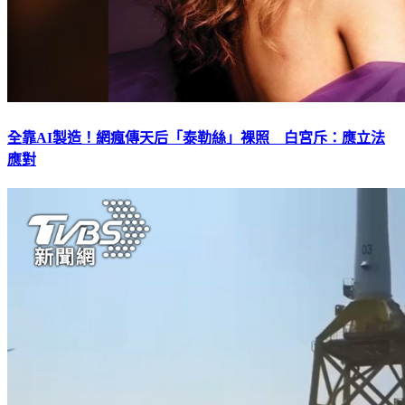
全靠AI製造！網瘋傳天后「泰勒絲」裸照 白宮斥：應立法
應對