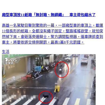
廂型車頂放11紙箱「無封箱、無綁繩」 車主荷包縮水了
高雄一名駕駛目擊到驚險的一幕，一部廂型車的車頂上，載運
11個長形的紙箱，全都沒有繩子固定，整路搖搖欲墜，就怕突
然掉下來，會砸落旁邊騎士，警方調閱監視器，循車牌追查到
車主，將要依道交條例開罰，最高1萬8千元罰鍰。
生活