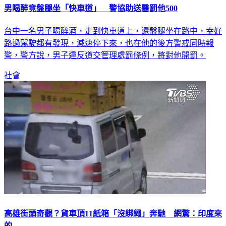
男喝醉竟盤腿坐「快車道」 警協助送醫罰他500
台中一名男子喝醉酒，走到快車道上，還盤腿坐在路中，幸好
路過駕駛都有發現，減速停下來，也在他的後方警戒同時報
警，警方說，男子違反道交管理處罰條例，將對他開罰。
社會
高雄街頭奇觀？貨車頂11紙箱「沒綁繩」奔馳 網驚：印度來
的