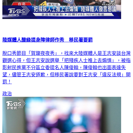
陸媒體人酸綠提身障律師作秀 移民署要罰
脫口秀節目「賀瓏夜夜秀」，找來大陸媒體人是王志安談台灣
觀選心得，但王志安說選舉「把殘疾人士推上去煽情」，被指
影射民進黨不分區立委提名人陳俊翰，陳俊翰也出面表達失
望，儘管王志安道歉，但移民署說要對王志安「違反法規」開
罰！
政治