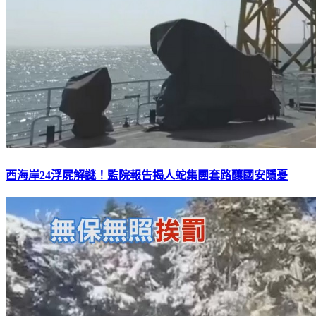
西海岸24浮屍解謎！監院報告揭人蛇集團套路釀國安隱憂