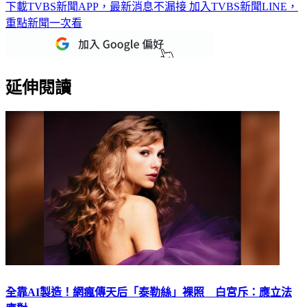
下載TVBS新聞APP，最新消息不漏接
加入TVBS新聞LINE，
重點新聞一次看
延伸閱讀
全靠AI製造！網瘋傳天后「泰勒絲」裸照 白宮斥：應立法