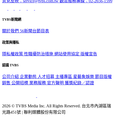
意見反映：service@tvbs.com.tw
觀眾服務專線：02-2656-1599
TVBS新聞網
關於我們
56新聞台節目表
政策與隱私
隱私權政策
性騷擾防治措施
網站使用協定
版權宣告
認識 TVBS
公司介紹
企業動態
人才招募
主播專區
星藝象娛樂
節目版權
銷售
公開招標
業務服務
官方聲明
獲獎紀錄／認證
2026 © TVBS Media Inc. All Rights Reserved. 台北市內湖區瑞
光路451號 | 聯利媒體股份有限公司