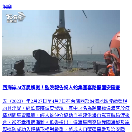
娛樂
西海岸24浮屍解謎！監院報告揭人蛇集團套路釀國安隱憂
去（2023）年2月27日至4月7日在台灣西部沿海地區陸續發現
24具浮屍，經監察院調查發現，其中14名為越南籍偷渡客於疫
情期間集資購船，經人蛇仲介協助自福建沿海自駕直航偷渡來
台，卻不幸遭遇海難。監委指出，偷渡集團突破我國海域及岸
際巡防成功入境情形相對嚴重，將成人口販運黑數及治安隱