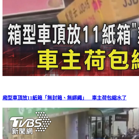
廂型車頂放11紙箱「無封箱、無綁繩」 車主荷包縮水了