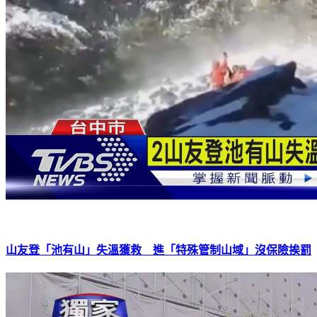
山友登「池有山」失溫獲救 進「特殊管制山域」沒保險挨罰