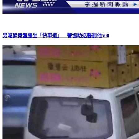
男喝醉竟盤腿坐「快車道」 警協助送醫罰他500