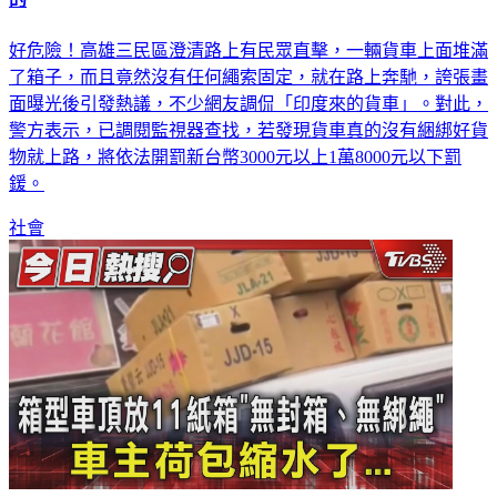
好危險！高雄三民區澄清路上有民眾直擊，一輛貨車上面堆滿
了箱子，而且竟然沒有任何繩索固定，就在路上奔馳，誇張畫
面曝光後引發熱議，不少網友調侃「印度來的貨車」。對此，
警方表示，已調閱監視器查找，若發現貨車真的沒有綑綁好貨
物就上路，將依法開罰新台幣3000元以上1萬8000元以下罰
鍰。
社會