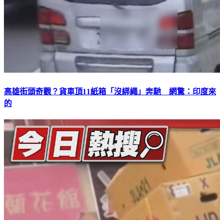
高雄街頭奇觀？貨車頂11紙箱「沒綁繩」奔馳 網驚：印度來
的