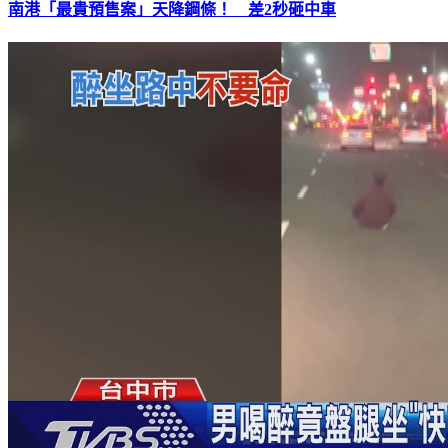
南港「最貴預售案」天降鋼條！ 差2秒砸中車