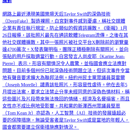
應對
網路上最近湧現美國樂壇天后Taylor Swift的深偽技術
（DeepFake）製造裸照，白宮對事件感到憂慮，稱社交媒體
企業有責任執行規定，防止類似的假資訊擴散。《衛報》1月
26日報導，該批照片最先在通訊軟體Telegram流傳，之後在其
他社交媒體擴散，其中一張照片被社交平台X刪除前的瀏覽量
達4700萬次。X發表聲明指，團隊正積極刪除有關照片，並向
張貼的用戶採取適當行動。白宮發言人尚皮耶（Karine Jean-
Pierre）表示，形容有關情況令人震驚，並指國會應立法應對
問題。目前多個州份已就深偽技術問題立法，但這次事件令當
地有聲音要求擴大為聯邦法例。紐約州民主黨眾議員莫雷爾
（Joseph Morelle）譴責該批照片，形容是性虐待。他在去年5
月提出法案，要求立法禁止分享未經同意的深偽色情材料，稱
這些圖片及片段帶來無法挽回的情緒、經濟及名譽損害，而且
女性亦不成比例地受影響。共和黨的新澤西州眾議員堅恩
（Tom Kean Jr）亦認為，人工智慧（AI）技術的發展遠超必
要的保障措施，無論受害者是Taylor Swift或是當地的年輕人，
國會都需要建立保衛措施應對情況。