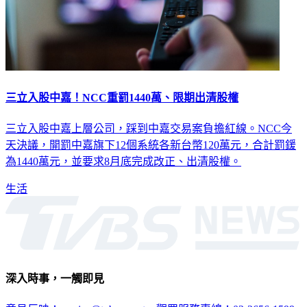
三立入股中嘉！NCC重罰1440萬、限期出清股權
三立入股中嘉上層公司，踩到中嘉交易案負擔紅線。NCC今
天決議，開罰中嘉旗下12個系統各新台幣120萬元，合計罰鍰
為1440萬元，並要求8月底完成改正、出清股權。
生活
深入時事，一觸即見