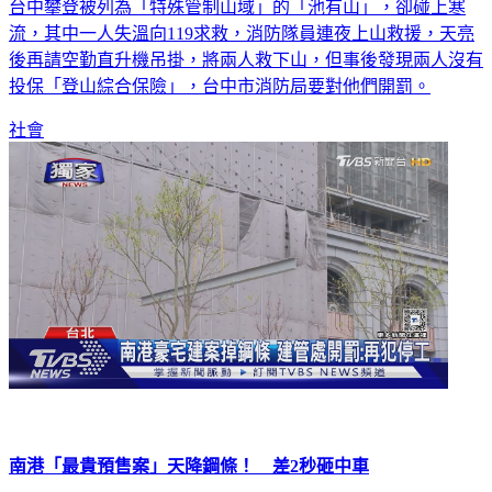
台中攀登被列為「特殊管制山域」的「池有山」，卻碰上寒
流，其中一人失溫向119求救，消防隊員連夜上山救援，天亮
後再請空勤直升機吊掛，將兩人救下山，但事後發現兩人沒有
投保「登山綜合保險」，台中市消防局要對他們開罰。
社會
南港「最貴預售案」天降鋼條！ 差2秒砸中車