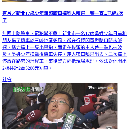
有片／新北17歲少年無照騎車撞狗人噴飛 警一查...已經2次
了
無照上路肇事，累犯學不乖！新北市一名17歲吳姓少年日前和
朋友借了機車於三峽地區兜風，卻在行經閃黃燈路口時未減
速，猛力撞上一隻小黑狗，而走在後頭的主人差一點也被波
及。吳姓少年撞擊後機車失控，連人帶車噴飛出去、二次撞上
停放在路旁的計程車，事後警方趕抵現場處理，依法對他開出
2張共計2萬5200元罰單。
社會