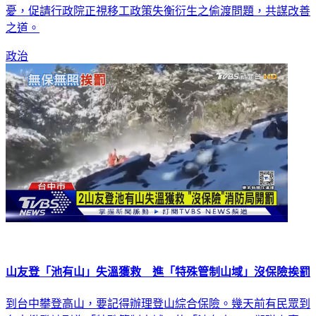
憂，促請行政院正視移工政策失衡衍生之偷渡問題，共謀改善
之道。
政治
山友登「池有山」失溫獲救 進「特殊管制山域」沒保險挨罰
到台中攀登高山，要記得辦理登山綜合保險。幾天前有民眾到