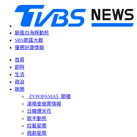
颱風白海豚動態
SBS歌謠大戰
優惠好康情報
首頁
即時
生活
政治
娛樂
《VPOPASIA》開播
演唱會搶票情報
日韓爆米花
歌手動態
綜藝星聞
戲劇星聞