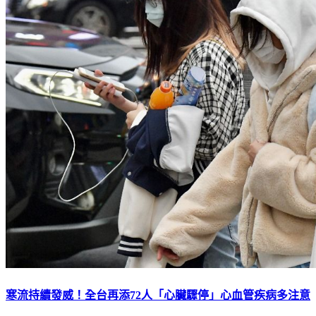
寒流持續發威！全台再添72人「心臟驟停」心血管疾病多注意