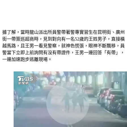
據了解，當時龍山派出所員警帶著警專實習生在昆明街、廣州
街一帶簽巡超商時，見到對向有一名52歲的王姓男子，直接橫
越馬路，且王男一看見警察，就神色慌張，眼神不斷飄移，員
警當下立即上前詢問有沒有帶證件，王男一邊回答「有帶」，
一邊加速跑步逃離現場。