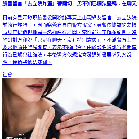
臉書留言「去立院炸蛋」警關切 男不知已觸法堅稱：在聊天
日前有民眾發現臉書公開粉絲專頁上出現網友留言「去立法院
前執行炸蛋」，因而察覺有異向警方報案，員警依據該網友帳
號調查後發現他是一名通訊行老闆，索性前往了解並詢問，沒
想到對方卻說「只是在聊天、沒有特別意思」，不滿警方上門
要求他前往警局調查，表示不願配合。由於該名通訊行老闆這
行為已觸犯社維法，事後警方依規定寄發通知書要求到案說
明，後續將依法裁罰。
社會