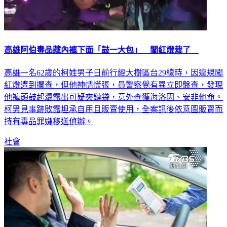
高雄阿伯毒品藏內褲下面「鼓一大包」 闖紅燈栽了
高雄一名62歲的柯姓男子日前行經大樹區台29線時，因違規闖
紅燈遭到攔查，但他神情慌張，員警察覺有異立即盤查，發現
他褲頭鼓起還露出可疑夾鏈袋，意外查獲海洛因、安非他命。
柯男見事跡敗露坦承自用且販賣使用，全案訊後依意圖販賣而
持有毒品罪嫌移送偵辦。
社會