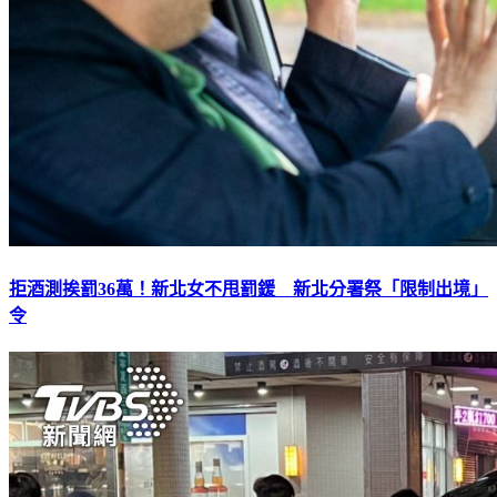
拒酒測挨罰36萬！新北女不甩罰鍰 新北分署祭「限制出境」
令