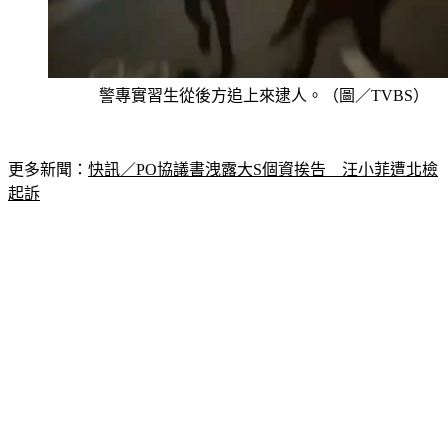
警專實習生從後方追上來逮人。（圖／TVBS）
更多新聞：
快訊／PO協議書洩露大S個資挨告　汪小菲遭北檢
起訴