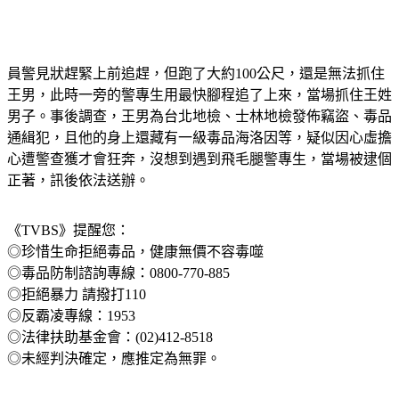
員警見狀趕緊上前追趕，但跑了大約100公尺，還是無法抓住
王男，此時一旁的警專生用最快腳程追了上來，當場抓住王姓
男子。事後調查，王男為台北地檢、士林地檢發佈竊盜、毒品
通緝犯，且他的身上還藏有一級毒品海洛因等，疑似因心虛擔
心遭警查獲才會狂奔，沒想到遇到飛毛腿警專生，當場被逮個
正著，訊後依法送辦。
《TVBS》提醒您：
◎珍惜生命拒絕毒品，健康無價不容毒噬
◎毒品防制諮詢專線：0800-770-885
◎拒絕暴力 請撥打110
◎反霸凌專線：1953
◎法律扶助基金會：(02)412-8518
◎未經判決確定，應推定為無罪。