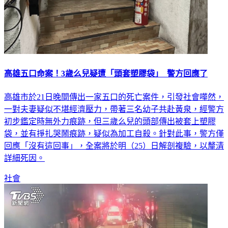
高雄五口命案！3歲么兒疑遭「頭套塑膠袋」 警方回應了
高雄市於21日晚間傳出一家五口的死亡案件，引發社會嘩然，
一對夫妻疑似不堪經濟壓力，帶著三名幼子共赴黃泉，經警方
初步鑑定時無外力痕跡，但三歲么兒的頭部傳出被套上塑膠
袋，並有掙扎哭鬧痕跡，疑似為加工自殺。針對此事，警方僅
回應「沒有這回事」，全案將於明（25）日解剖複驗，以釐清
詳細死因。
社會