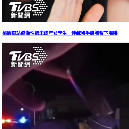
桃園車站癡漢性騷未成年女學生 伸鹹豬手襲胸臀下場曝