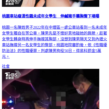
桃園車站癡漢性騷未成年女學生 伸鹹豬手襲胸臀下場曝
桃園一名陳姓男子2022年在中壢區一處公車站看到一名未成年
女學生獨自在等公車，陳男先是不懷好意地碰她的肩膀，趁著
女學生轉身時再伸手撫摸其胸部，沒想到陳男隔天又到內壢火
車站撫摸另一名女學生的臀部。桃園地院審酌後，依《性騷擾
防治法》的性騷擾罪，判處陳男拘役50日，得易科罰金5萬
元。
社會