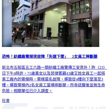
恐怖！紡織廠電梯突故障「失速下墜」 2女員工摔斷腿
新北市五股區五工六路一間紡織工廠驚傳工安意外！昨（23）
日下午4時許，71歲黃女以及菲律賓籍43歲艾姓女員工一起搭
乘工廠內的電梯時，電梯莫名故障，導致從4樓向下墜落至3
樓，導致電梯內2名女員工當場摔斷腿，所幸送醫後並無生命
危險，相關單位已介入調查。
社會