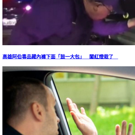
高雄阿伯毒品藏內褲下面「鼓一大包」 闖紅燈栽了