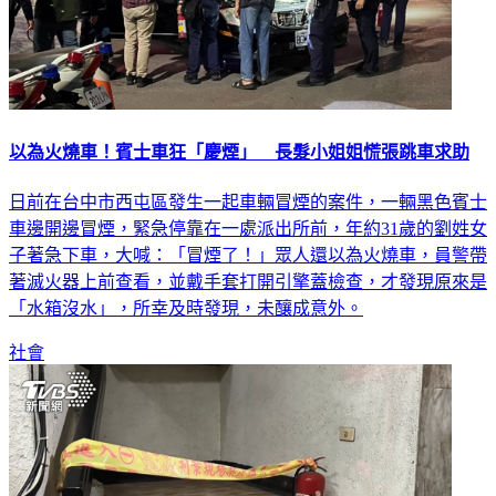
以為火燒車！賓士車狂「慶煙」 長髮小姐姐慌張跳車求助
日前在台中市西屯區發生一起車輛冒煙的案件，一輛黑色賓士
車邊開邊冒煙，緊急停靠在一處派出所前，年約31歲的劉姓女
子著急下車，大喊：「冒煙了！」眾人還以為火燒車，員警帶
著滅火器上前查看，並戴手套打開引擎蓋檢查，才發現原來是
「水箱沒水」，所幸及時發現，未釀成意外。
社會