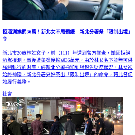
拒酒測挨罰36萬！新北女不甩罰鍰 新北分署祭「限制出境」
令
新北市20歲林姓女子，前（111）年遭到警方攔查，她因拒絕
酒駕檢測，事後遭舉發後挨罰36萬元，由於林女名下並無可供
強制執行的財產，經新北分署通知到場報告財務狀況，林女卻
始終神隱，新北分署只好祭出「限制出境」的命令，藉此督促
她履行義務。
社會