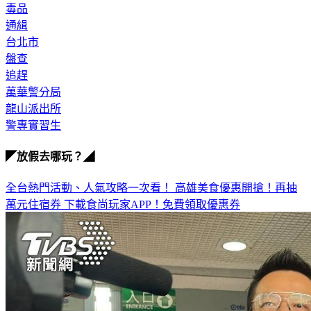
毒品
通緝
台北市
盤查
追趕
萬華警分局
龍山派出所
警專實習生
◤放假去哪玩？◢
全台熱門活動、人氣攻略一次看！
高雄美食優惠開搶！再抽
萬元住宿券
下載食尚玩家APP！免費領取優惠券