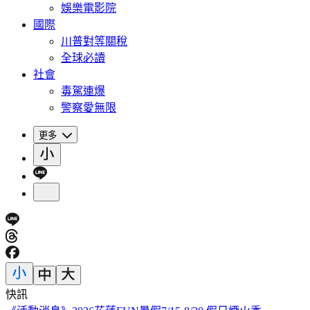
娛樂電影院
國際
川普對等關稅
全球必讀
社會
毒駕連爆
警察愛無限
更多
快訊