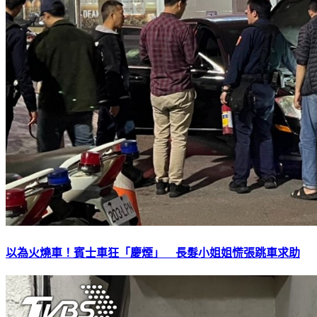
以為火燒車！賓士車狂「慶煙」 長髮小姐姐慌張跳車求助