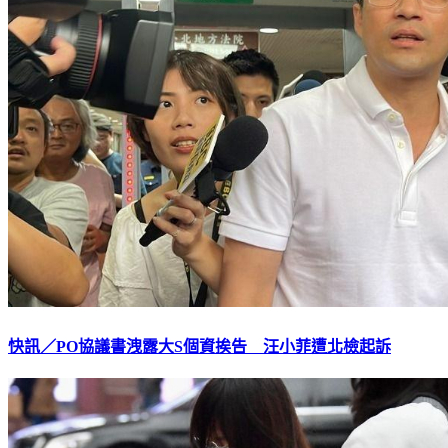
快訊／PO協議書洩露大S個資挨告 汪小菲遭北檢起訴