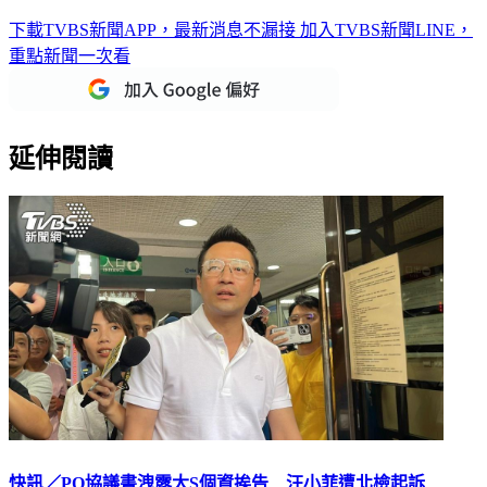
高雄五口命案！3歲么兒疑遭「頭套塑膠袋」 警方回應了
下載TVBS新聞APP，最新消息不漏接
加入TVBS新聞LINE，
重點新聞一次看
延伸閱讀