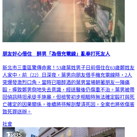
朋友好心借住 醉男「為借充電線」亂拳打死友人
新北市三重區驚傳命案！53歲葉姓男子日前借住在63歲鄭姓友
人家中，前（22）日深夜，葉男向朋友借手機充電線時，2人
突爆發激烈口角，當時已喝醉酒的葉男當場朝著朋友一陣痛
毆，導致鄭男倒地失去意識，經送醫後仍傷重不治。葉男被帶
回偵訊時坦承徒手施暴，但檢警初步相驗時無法確定毆打與死
亡確定的因果關係，後續將待解剖釐清死因，全案也將依傷害
致死罪送辦。
社會