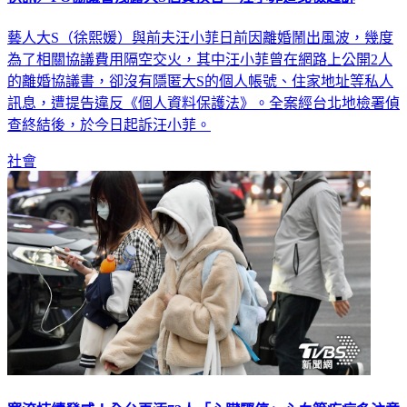
快訊／PO協議書洩露大S個資挨告 汪小菲遭北檢起訴
藝人大S（徐熙媛）與前夫汪小菲日前因離婚鬧出風波，幾度
為了相關協議費用隔空交火，其中汪小菲曾在網路上公開2人
的離婚協議書，卻沒有隱匿大S的個人帳號、住家地址等私人
訊息，遭提告違反《個人資料保護法》。全案經台北地檢署偵
查終結後，於今日起訴汪小菲。
社會