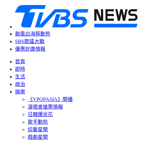
颱風白海豚動態
SBS歌謠大戰
優惠好康情報
首頁
即時
生活
政治
娛樂
《VPOPASIA》開播
演唱會搶票情報
日韓爆米花
歌手動態
綜藝星聞
戲劇星聞