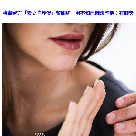
臉書留言「去立院炸蛋」警關切 男不知已觸法堅稱：在聊天