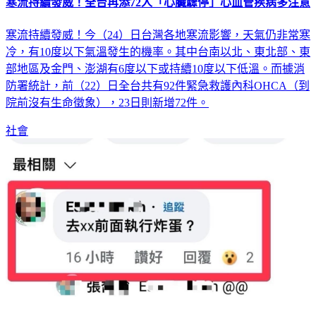
寒流持續發威！全台再添72人「心臟驟停」心血管疾病多注意
寒流持續發威！今（24）日台灣各地寒流影響，天氣仍非常寒
冷，有10度以下氣溫發生的機率。其中台南以北、東北部、東
部地區及金門、澎湖有6度以下或持續10度以下低溫。而據消
防署統計，前（22）日全台共有92件緊急救護內科OHCA（到
院前沒有生命徵象），23日則新增72件。
社會