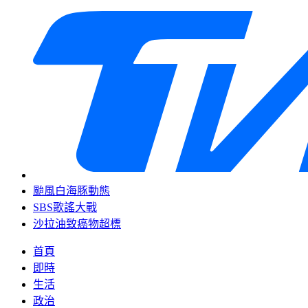
颱風白海豚動態
SBS歌謠大戰
沙拉油致癌物超標
首頁
即時
生活
政治