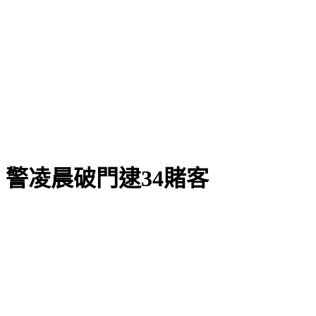
警凌晨破門逮34賭客