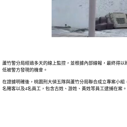
蘆竹警分局經過多天的線上監控，並根據內部線報，最終得以
低被警方發現的機會。
在證據明確後，桃園刑大偵五隊與蘆竹分局聯合成立專案小組，
名賭客以及4名員工，包含古姓、游姓、黃姓等員工逮捕在案。