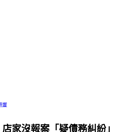
點
 店家沒報案「疑債務糾紛」