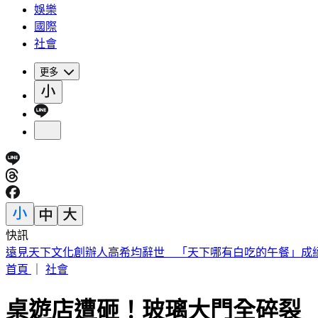
娛樂
國際
社會
更多
快訊
化妝師陳聆薇病逝！江蕙爆哭不敢到場：：早知道讓她多化一
首頁
｜
社會
桌遊店遭砸！玻璃大門全碎裂