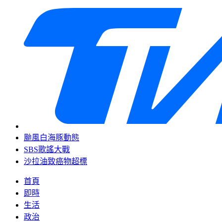
颱風白海豚動態
SBS歌謠大戰
沙拉油致癌物超標
首頁
即時
生活
政治