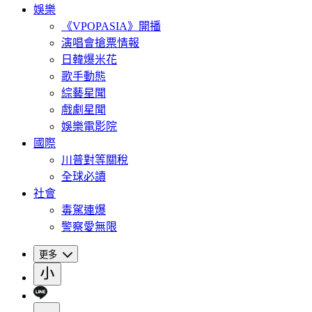
娛樂
《VPOPASIA》開播
演唱會搶票情報
日韓爆米花
歌手動態
綜藝星聞
戲劇星聞
娛樂電影院
國際
川普對等關稅
全球必讀
社會
毒駕連爆
警察愛無限
更多