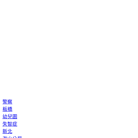
警察
板橋
幼兒園
失智症
新北