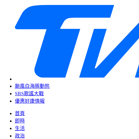
颱風白海豚動態
SBS歌謠大戰
優惠好康情報
首頁
即時
生活
政治