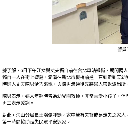
警員
據了解，6日下午江女與丈夫獨自前往台北車站逛街，期間兩
獨自一人在街上遊蕩，漸漸往新北市板橋前進，直到走到某幼
時婦人丈夫陳男恰巧來電，與陳男溝通後先將婦人帶返派出所
陳男表示，婦人年輕時曾為幼兒園教師，非常喜愛小孩子，但
再三表示感謝。
對此，海山分局長王鴻儒呼籲，家中若有失智或易走失之家人
第一時間協助走失民眾平安返家。