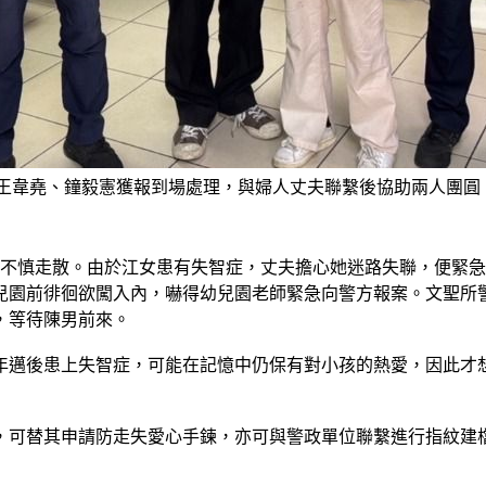
王韋堯、鐘毅憲獲報到場處理，與婦人丈夫聯繫後協助兩人團圓。
人不慎走散。由於江女患有失智症，丈夫擔心她迷路失聯，便緊
兒園前徘徊欲闖入內，嚇得幼兒園老師緊急向警方報案。文聖所
，等待陳男前來。
年邁後患上失智症，可能在記憶中仍保有對小孩的熱愛，因此才
，可替其申請防走失愛心手鍊，亦可與警政單位聯繫進行指紋建