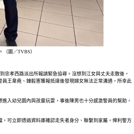
（圖／TVBS）
急到忠孝西路派出所報請緊急協尋。沒想到江女與丈夫走散後，
警員王韋堯、鐘毅憲獲報抵達後發現婦女無法正常溝通，所幸此
想進入幼兒園內與孩童玩耍，事後陳男也十分感激警員的幫助，
檔，可立即透過資料庫確認走失者身分、聯繫到家屬，俾利警方