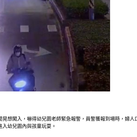
閒晃想闖入，嚇得幼兒園老師緊急報警，員警獲報到場時，婦人
進入幼兒園內與孩童玩耍。