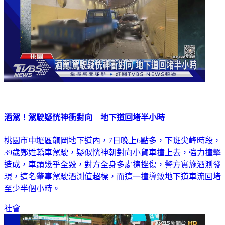
酒駕！駕駛疑恍神衝對向 地下道回堵半小時
桃園市中壢區龍岡地下道內，7日晚上6點多，下班尖峰時段，
39歲鄭姓轎車駕駛，疑似恍神朝對向小貨車撞上去，強力撞擊
造成，車頭幾乎全毀，對方全身多處擦挫傷，警方實施酒測發
現，這名肇事駕駛酒測值超標，而這一撞導致地下道車流回堵
至少半個小時。
社會