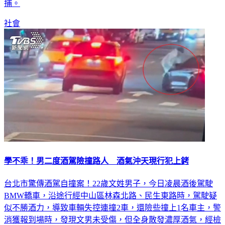
捕。
社會
學不乖！男二度酒駕險撞路人 酒氣沖天現行犯上銬
台北市驚傳酒駕自撞案！22歲文姓男子，今日凌晨酒後駕駛
BMW轎車，沿途行經中山區林森北路、民生東路時，駕駛疑
似不勝酒力，導致車輛失控連撞2車，還險些撞上1名車主，警
消獲報到場時，發現文男未受傷，但全身散發濃厚酒氣，經檢