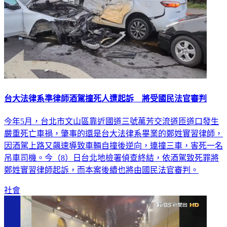
台大法律系準律師酒駕撞死人遭起訴 將受國民法官審判
今年5月，台北市文山區靠近國道三號萬芳交流道匝道口發生
嚴重死亡車禍，肇事的還是台大法律系畢業的鄭姓實習律師，
因酒駕上路又飆速導致車輛自撞後逆向，連撞三車，害死一名
吊車司機。今（8）日台北地檢署偵查終結，依酒駕致死罪將
鄭姓實習律師起訴，而本案後續也將由國民法官審判。
社會