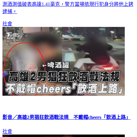
測酒測值破表高達1.41毫克，警方當場依現行犯身分將他上銬
逮捕。
社會
影音／高雄2男猖狂飲酒戰法規 不戴帽cheers「飲酒上路」
社會