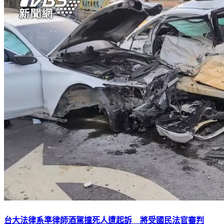
台大法律系準律師酒駕撞死人遭起訴 將受國民法官審判