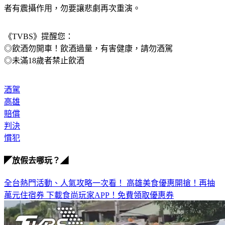
者有震攝作用，勿要讓悲劇再次重演。
《TVBS》提醒您：
◎飲酒勿開車！飲酒過量，有害健康，請勿酒駕
◎未滿18歲者禁止飲酒
酒駕
高雄
賠償
判決
慣犯
◤放假去哪玩？◢
全台熱門活動、人氣攻略一次看！
高雄美食優惠開搶！再抽
萬元住宿券
下載食尚玩家APP！免費領取優惠券