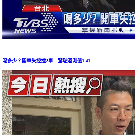
喝多少？開車失控撞2車 駕駛酒測值1.41