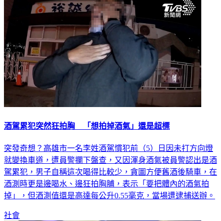
酒駕累犯突然狂拍胸 「想拍掉酒氣」還是超標
突發奇想？高雄市一名李姓酒駕慣犯前（5）日因未打方向燈
就變換車道，遭員警攔下盤查，又因渾身酒氣被員警認出是酒
駕累犯，男子自稱這次喝得比較少，貪圖方便舊酒後騎車，在
酒測時更是邊喝水、邊狂拍胸脯，表示「要把體內的酒氣拍
掉」，但酒測值還是高達每公升0.55毫克，當場遭逮捕送辦。
社會