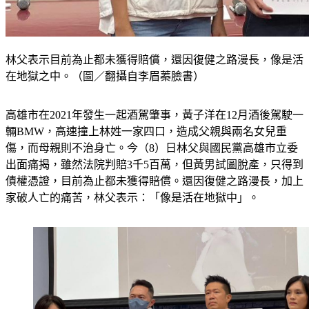
林父表示目前為止都未獲得賠償，還因復健之路漫長，像是活
在地獄之中。（圖／翻攝自李眉蓁臉書）
高雄市在2021年發生一起酒駕肇事，黃子洋在12月酒後駕駛一
輛BMW，高速撞上林姓一家四口，造成父親與兩名女兒重
傷，而母親則不治身亡。今（8）日林父與國民黨高雄市立委
出面痛揭，雖然法院判賠3千5百萬，但黃男試圖脫產，只得到
債權憑證，目前為止都未獲得賠償。還因復健之路漫長，加上
家破人亡的痛苦，林父表示：「像是活在地獄中」。