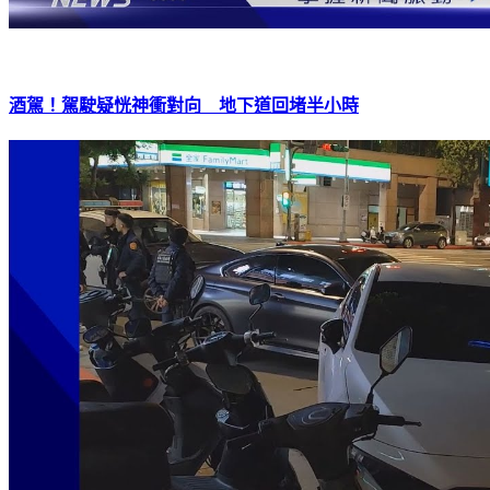
酒駕！駕駛疑恍神衝對向 地下道回堵半小時