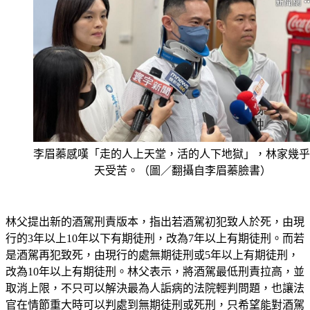
李眉蓁感嘆「走的人上天堂，活的人下地獄」，林家幾乎
天受苦。（圖／翻攝自李眉蓁臉書）
林父提出新的酒駕刑責版本，指出若酒駕初犯致人於死，由現
行的3年以上10年以下有期徒刑，改為7年以上有期徒刑。而若
是酒駕再犯致死，由現行的處無期徒刑或5年以上有期徒刑，
改為10年以上有期徒刑。林父表示，將酒駕最低刑責拉高，並
取消上限，不只可以解決最為人詬病的法院輕判問題，也讓法
官在情節重大時可以判處到無期徒刑或死刑，只希望能對酒駕