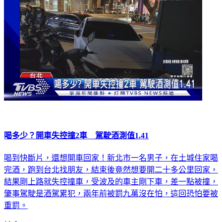
喝多少？開車失控撞2車 駕駛酒測值1.41
喝到快斷片，還想開車回家！新北市一名男子，在土城住家喝
完酒，跑到台北找朋友，結束後竟然想要開二十多公里回家，
結果剛上路就失控撞車，受波及的車主剛下車，差一點被撞，
肇事駕駛是酒駕累犯，兩年前被罰九萬沒在怕，這回恐怕要被
重罰。