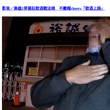
影音／高雄2男猖狂飲酒戰法規 不戴帽cheers「飲酒上路」