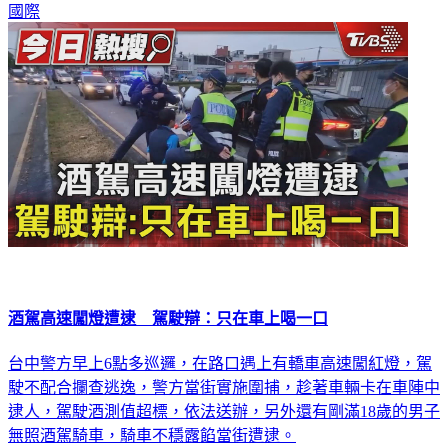
國際
酒駕高速闖燈遭逮 駕駛辯：只在車上喝一口
台中警方早上6點多巡邏，在路口遇上有轎車高速闖紅燈，駕
駛不配合攔查逃逸，警方當街實施圍捕，趁著車輛卡在車陣中
逮人，駕駛酒測值超標，依法送辦，另外還有剛滿18歲的男子
無照酒駕騎車，騎車不穩露餡當街遭逮。