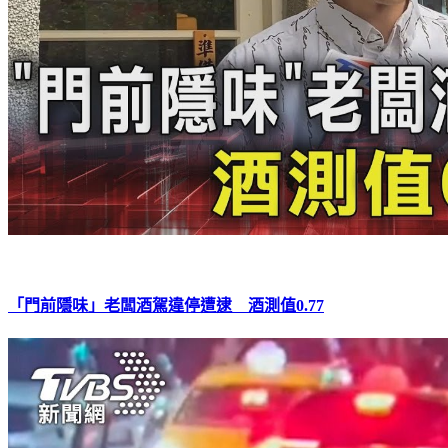
「門前隱味」老闆酒駕違停遭逮 酒測值0.77