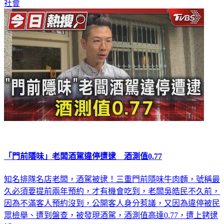
社會
「門前隱味」老闆酒駕違停遭逮 酒測值0.77
知名排隊名店老闆，酒駕被逮！三重門前隱味牛肉麵，號稱最
久必須要提前兩年預約，才有機會吃到，老闆吳皓民不久前，
因為不滿客人預約沒到，公開客人身分惹議，又因為違停被民
眾檢舉、遭到盤查，被發現酒駕，酒測值高達0.77，遭上銬逮