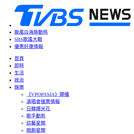
颱風白海豚動態
SBS歌謠大戰
優惠好康情報
首頁
即時
生活
政治
娛樂
《VPOPASIA》開播
演唱會搶票情報
日韓爆米花
歌手動態
綜藝星聞
戲劇星聞