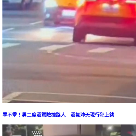
學不乖！男二度酒駕險撞路人 酒氣沖天現行犯上銬