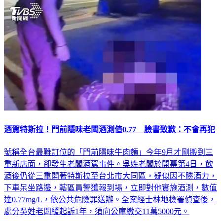
酒駕特斯拉！門前隱味老闆酒測值0.77 臉書致歉：不會再犯
號稱全台最難訂位的「門前隱味牛肉麵」今年9月才剛搬到三
重新店面，卻發生老闆酒駕事件。吳姓老闆於開幕第4日，飲
酒後仍從三重開著特斯拉至台北市大同區，疑似因不勝酒力，
下車呆坐路邊，轄區員警獲報到場，立即對他實施酒測，數值
達0.77mg/L，依公共危險罪送辦。全案經士林地檢署偵查後，
處分吳姓老闆緩起訴1年，須向公庫繳交11萬5000元。