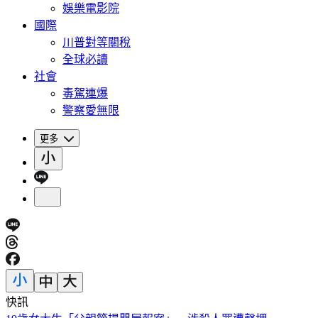
娛樂電影院
國際
川普對等關稅
全球必讀
社會
毒駕連爆
警察愛無限
更多
快訊