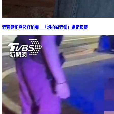
酒駕累犯突然狂拍胸 「想拍掉酒氣」還是超標