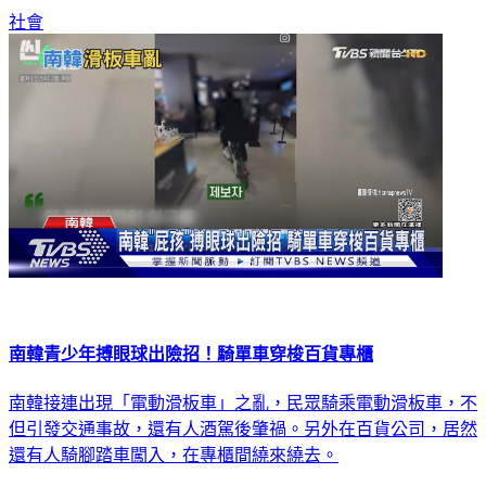
社會
南韓青少年搏眼球出險招！騎單車穿梭百貨專櫃
南韓接連出現「電動滑板車」之亂，民眾騎乘電動滑板車，不
但引發交通事故，還有人酒駕後肇禍。另外在百貨公司，居然
還有人騎腳踏車闖入，在專櫃間繞來繞去。