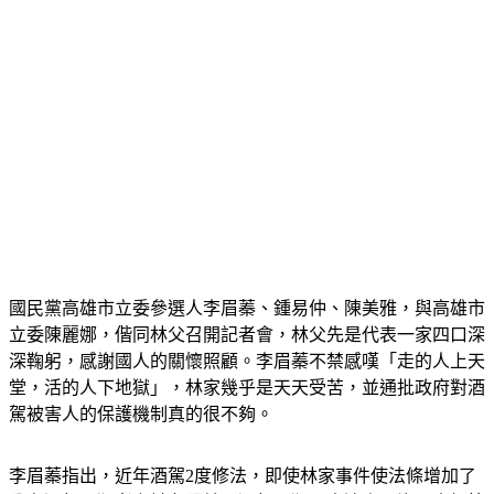
國民黨高雄市立委參選人李眉蓁、鍾易仲、陳美雅，與高雄市
立委陳麗娜，偕同林父召開記者會，林父先是代表一家四口深
深鞠躬，感謝國人的關懷照顧。李眉蓁不禁感嘆「走的人上天
堂，活的人下地獄」，林家幾乎是天天受苦，並通批政府對酒
駕被害人的保護機制真的很不夠。
李眉蓁指出，近年酒駕2度修法，即使林家事件使法條增加了