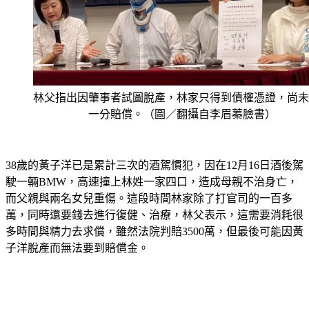
林父指出因肇事者試圖脫產，林家只得到債權憑證，尚未
一分賠償。（圖／翻攝自李眉蓁臉書）
38歲的黃子洋已是累計三次的酒駕慣犯，因在12月16日酒後駕
駛一輛BMW，高速撞上林姓一家四口，造成母親不治身亡，
而父親與兩名女兒重傷。這段時間林家除了打官司的一百多
萬，同時還要錢去進行復健、治療，林父表示，這需要消耗很
多時間與精力去求償，雖然法院判賠3500萬，但最後可能因黃
子洋脫產而無法要到賠償金。