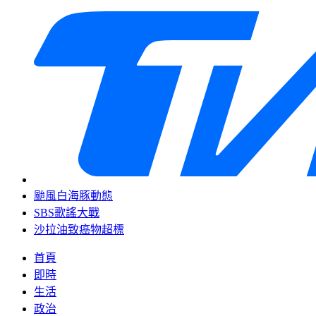
颱風白海豚動態
SBS歌謠大戰
沙拉油致癌物超標
首頁
即時
生活
政治