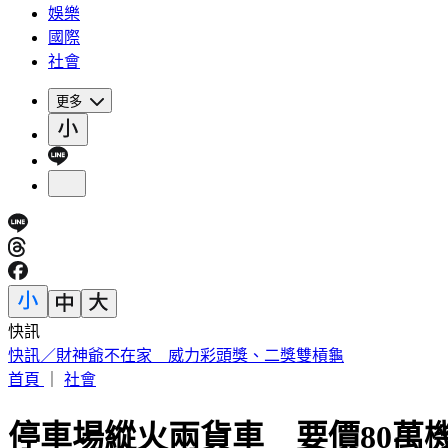
娛樂
國際
社會
更多
快訊
中國出入境新規將上路 陸委會曝「這類人」最危險
首頁
｜
社會
停車場縱火兩貨車 要價80萬