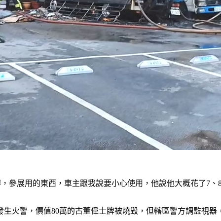
博，參展用的東西，車主跟我說要小心使用，他說他大概花了7、8
發生火警，價值80萬的古董偉士牌被燒毀，但轄區警方調監視器