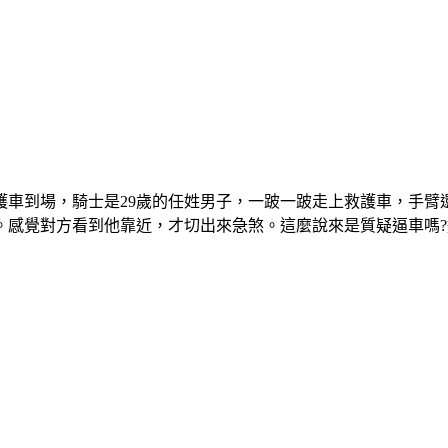
車到場，騎士是29歲的任姓男子，一跛一跛走上救護車，手臂
。感覺對方看到他靠近，才切出來急煞。這麼說來是質疑逼車嗎