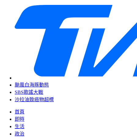
颱風白海豚動態
SBS歌謠大戰
沙拉油致癌物超標
首頁
即時
生活
政治