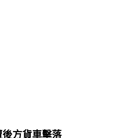
遭後方貨車擊落