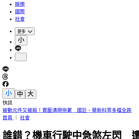
娛樂
國際
社會
更多
快訊
週五颱風假？白海豚颱風恐削北部陸地 暴風侵襲率又變了
首頁
｜
社會
誰錯？機車行駛中急煞左閃 