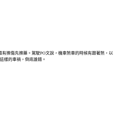
還有擦傷先擦藥。駕駛PO文說，機車煞車的時候有跟著煞，以
?這樣的車禍，倒底誰錯。