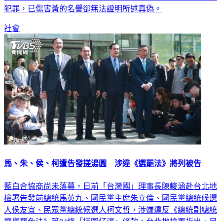
犯罪，已傷害黃的名譽卻無法證明所述真偽。
社會
馬、朱、侯、柯遭告發搓湯圓 涉違《選罷法》將列被告
藍白合協商尚未落幕，日前「台灣國」理事長陳峻涵赴台北地
檢署告發前總統馬英九、國民黨主席朱立倫、國民黨總統候選
人侯友宜、民眾黨總統候選人柯文哲，涉嫌違反《總統副總統