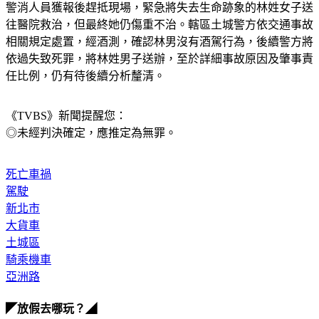
警消人員獲報後趕抵現場，緊急將失去生命跡象的林姓女子送
往醫院救治，但最終她仍傷重不治。轄區土城警方依交通事故
相關規定處置，經酒測，確認林男沒有酒駕行為，後續警方將
依過失致死罪，將林姓男子送辦，至於詳細事故原因及肇事責
任比例，仍有待後續分析釐清。
《TVBS》新聞提醒您：
◎未經判決確定，應推定為無罪。
死亡車禍
駕駛
新北市
大貨車
土城區
騎乘機車
亞洲路
◤放假去哪玩？◢