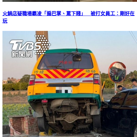
火鍋店疑職場霸凌「搧巴掌、罵下賤」 被打女員工：剛好在
玩