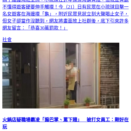
不懂得遊客硬要伸手觸摸！今（21）日有民眾在小琉球目擊一
名女遊客在海邊摸「龜」，附近民眾見狀立刻大聲喝止女子，
但女子卻當作沒聽到，網友將畫面放上社群後，底下引來許多
網友留言：「恭喜30萬罰款！」
社會
火鍋店疑職場霸凌「搧巴掌、罵下賤」 被打女員工：剛好在
玩