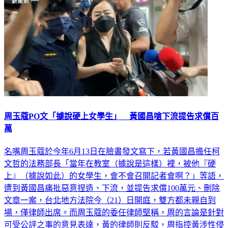
周玉蔻PO文「據說硬上女學生」 黃國昌嗆下流提告求償百
萬
名嘴周玉蔻於今年6月13日在臉書發文寫下，若黃國昌擔任柯
文哲的法務部長「當年在教室（據說是這樣）裡，被他『硬
上』（據說如此）的女學生，會不會召開記者會啊？」等語，
遭到黃國昌痛批惡意捏造、下流，並提告求償100萬元、刪除
文章一案，台北地方法院今（21）日開庭，雙方都未親自到
場，僅律師出席。而周玉蔻的委任律師堅稱，周的言論是針對
可受公評之事的意見表達，黃的律師則反駁，周指控黃涉性侵