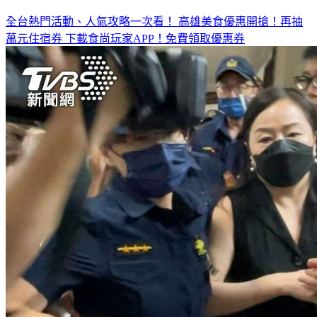
全台熱門活動、人氣攻略一次看！
高雄美食優惠開搶！再抽
萬元住宿券
下載食尚玩家APP！免費領取優惠券