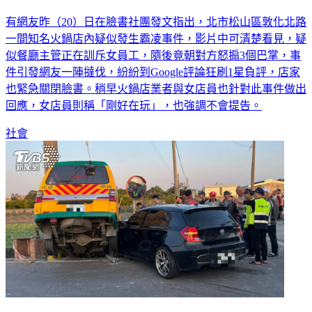
有網友昨（20）日在臉書社團發文指出，北市松山區敦化北路
一間知名火鍋店內疑似發生霸凌事件，影片中可清楚看見，疑
似餐廳主管正在訓斥女員工，隨後竟朝對方怒搧3個巴掌，事
件引發網友一陣撻伐，紛紛到Google評論狂刷1星負評，店家
也緊急關閉臉書。稍早火鍋店業者與女店員也針對此事件做出
回應，女店員則稱「剛好在玩」，也強調不會提告。
社會