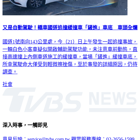
又是自動駕駛！轎車國道追撞緩撞車「鏟進」車底 車頭全爛
國道1號南向143公里處，今（21）日上午發生一起追撞事故，
一輛白色小客車疑似開啟輔助駕駛功能，未注意車前動態，直
接高速撞上內側車道施工的緩撞車，當場「鏟進」緩撞車底，
所幸駕駛命大僅受到輕微擦挫傷，至於事發的詳細原因，仍待
調查。
社會
深入時事，一觸即見
意見反映：service@tvbs.com.tw
觀眾服務專線：02-2656-1599