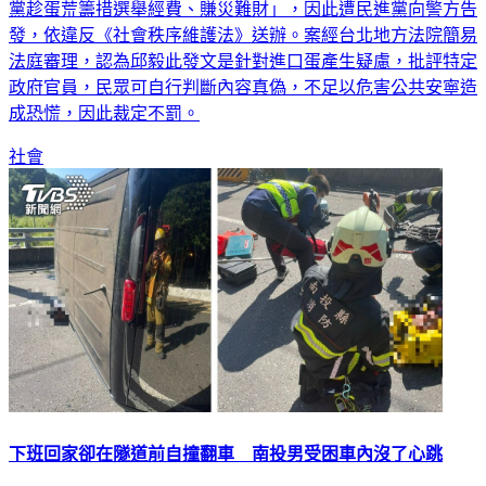
黨趁蛋荒籌措選舉經費、賺災難財」，因此遭民進黨向警方告
發，依違反《社會秩序維護法》送辦。案經台北地方法院簡易
法庭審理，認為邱毅此發文是針對進口蛋產生疑慮，批評特定
政府官員，民眾可自行判斷內容真偽，不足以危害公共安寧造
成恐慌，因此裁定不罰。
社會
下班回家卻在隧道前自撞翻車 南投男受困車內沒了心跳