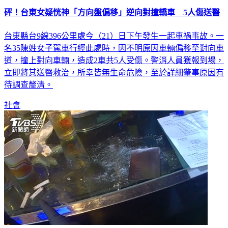
砰！台東女疑恍神「方向盤偏移」逆向對撞轎車 5人傷送醫
台東縣台9線396公里處今（21）日下午發生一起車禍事故。一
名35陳姓女子駕車行經此處時，因不明原因車輛偏移至對向車
道，撞上對向車輛，造成2車共5人受傷。警消人員獲報到場，
立即將其送醫救治，所幸皆無生命危險，至於詳細肇事原因有
待調查釐清。
社會