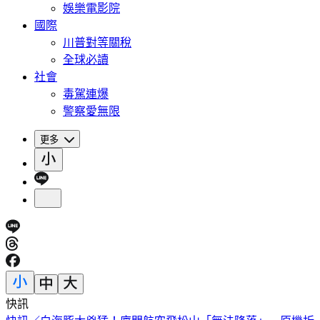
娛樂電影院
國際
川普對等關稅
全球必讀
社會
毒駕連爆
警察愛無限
更多
快訊