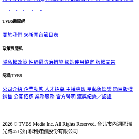
TVBS新聞網
關於我們
56新聞台節目表
政策與隱私
隱私權政策
性騷擾防治措施
網站使用協定
版權宣告
認識 TVBS
公司介紹
企業動態
人才招募
主播專區
星藝象娛樂
節目版權
銷售
公開招標
業務服務
官方聲明
獲獎紀錄／認證
2026 © TVBS Media Inc. All Rights Reserved. 台北市內湖區瑞
光路451號 | 聯利媒體股份有限公司