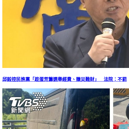
邱毅控民進黨「趁蛋荒籌選舉經費、賺災難財」 法院：不罰