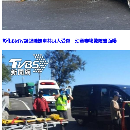
彰化BMW鏟起娃娃車共14人受傷 幼童嚇壞驚險畫面曝