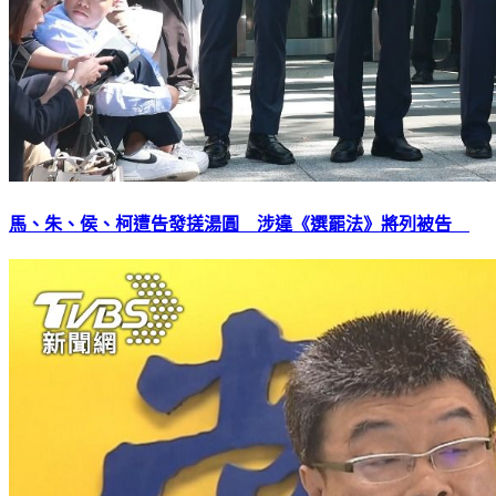
馬、朱、侯、柯遭告發搓湯圓 涉違《選罷法》將列被告