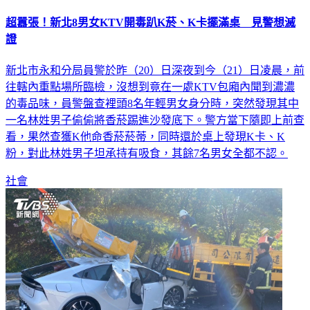
超囂張！新北8男女KTV開毒趴K菸、K卡擺滿桌 見警想滅
證
新北市永和分局員警於昨（20）日深夜到今（21）日凌晨，前
往轄內重點場所臨檢，沒想到竟在一處KTV包廂內聞到濃濃
的毒品味，員警盤查裡頭8名年輕男女身分時，突然發現其中
一名林姓男子偷偷將香菸踢進沙發底下。警方當下隨即上前查
看，果然查獲K他命香菸菸蒂，同時還於桌上發現K卡、K
粉，對此林姓男子坦承持有吸食，其餘7名男女全都不認。
社會