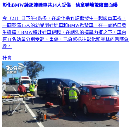
彰化BMW鏟起娃娃車共14人受傷 幼童嚇壞驚險畫面曝
今（21）日下午4點多，在彰化縣竹塘鄉發生一起嚴重車禍，
一輛載滿15人的幼兒園娃娃車和BMW掀背車，在一處路口發
生碰撞，BMW將娃娃車鏟起，在劇烈的撞擊力道之下，車內
有11名幼童分別受輕、重傷，已急緊送往彰化和雲林的醫院急
救。
社會