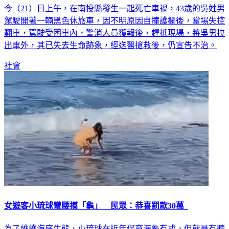
今（21）日上午，在南投縣發生一起死亡車禍，43歲的吳姓男
駕駛開著一輛黑色休旅車，因不明原因自撞護欄後，當場失控
翻車，駕駛受困車內，警消人員獲報後，趕抵現場，將吳男拉
出車外，其已失去生命跡象，經送醫搶救後，仍宣告不治。
社會
女遊客小琉球彎腰摸「龜」 民眾：恭喜罰款30萬
為了維護海底生態，小琉球在近年保育海龜有成，但就是有聽