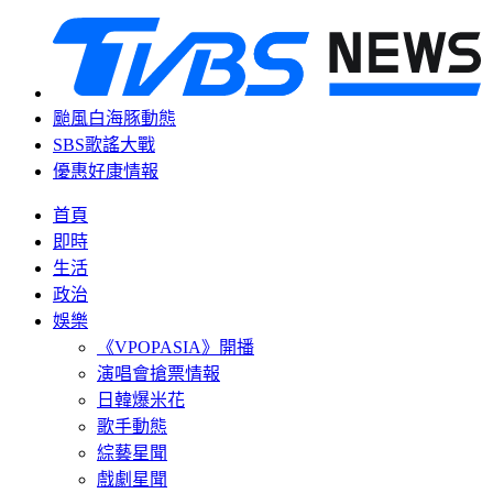
颱風白海豚動態
SBS歌謠大戰
優惠好康情報
首頁
即時
生活
政治
娛樂
《VPOPASIA》開播
演唱會搶票情報
日韓爆米花
歌手動態
綜藝星聞
戲劇星聞