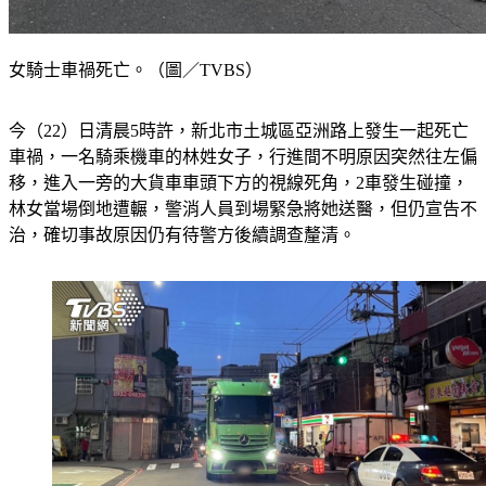
女騎士車禍死亡。（圖／TVBS）
今（22）日清晨5時許，新北市土城區亞洲路上發生一起死亡
車禍，一名騎乘機車的林姓女子，行進間不明原因突然往左偏
移，進入一旁的大貨車車頭下方的視線死角，2車發生碰撞，
林女當場倒地遭輾，警消人員到場緊急將她送醫，但仍宣告不
治，確切事故原因仍有待警方後續調查釐清。