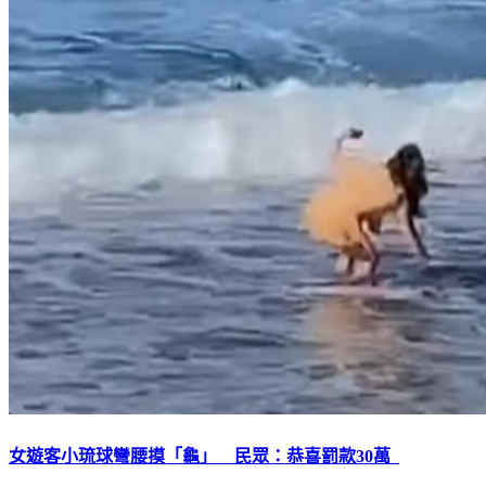
女遊客小琉球彎腰摸「龜」 民眾：恭喜罰款30萬