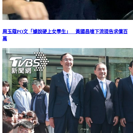
周玉蔻PO文「據說硬上女學生」 黃國昌嗆下流提告求償百
萬