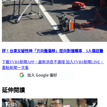
砰！台東女疑恍神「方向盤偏移」逆向對撞轎車 5人傷送醫
下載TVBS新聞APP，最新消息不漏接
加入TVBS新聞LINE，
重點新聞一次看
延伸閱讀