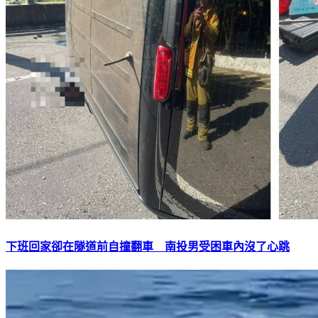
下班回家卻在隧道前自撞翻車 南投男受困車內沒了心跳