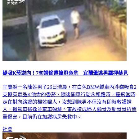
疑吸K菸逆向！7旬婦慘遭撞飛命危 宜蘭肇逃男羈押禁見
宜蘭縣一名陳姓男子26日清晨，在白色BMW轎車內涉嫌吸食2
支摻有毒品K他命的香菸，隨後開車行駛永和路時，撞飛當時
走在對向路邊的楊姓婦人，沒想到陳男不但沒有即時救護婦
人，還駕車逃逸並棄車躲藏。事故造成婦人顱骨及肋骨骨折等
重傷害，目前仍在加護病房急救中。
社會