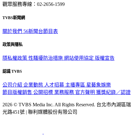
觀眾服務專線：02-2656-1599
TVBS新聞網
關於我們
56新聞台節目表
政策與隱私
隱私權政策
性騷擾防治措施
網站使用協定
版權宣告
認識 TVBS
公司介紹
企業動態
人才招募
主播專區
星藝象娛樂
節目版權銷售
公開招標
業務服務
官方聲明
獲獎紀錄／認證
2026 © TVBS Media Inc. All Rights Reserved. 台北市內湖區瑞
光路451號 | 聯利媒體股份有限公司