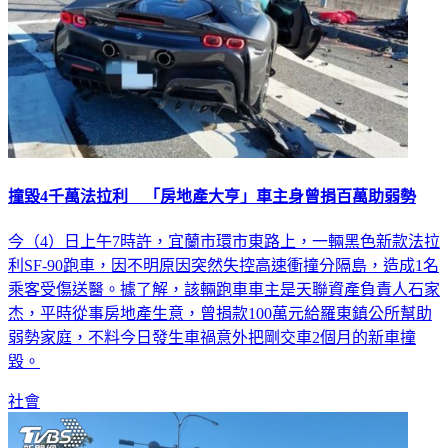
撞毀4千萬法拉利 「房地產大亨」車主身曾捐百萬助弱勢
今（4）日上午7時許，宜蘭市環市東路上，一輛黑色新款法拉
利SF-90跑車，因不明原因突然失控高速衝撞分隔島，造成1名
乘客受傷送醫。據了解，該輛跑車車主是天聯資產負責人石家
杰，平時從事房地產生意，曾捐款100萬元給羅東鎮公所幫助
弱勢家庭，不料今日發生車禍意外把剛交車2個月的新車撞
毀。
社會