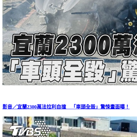
影音／宜蘭2300萬法拉利自撞 「車頭全毀」驚悚畫面曝！