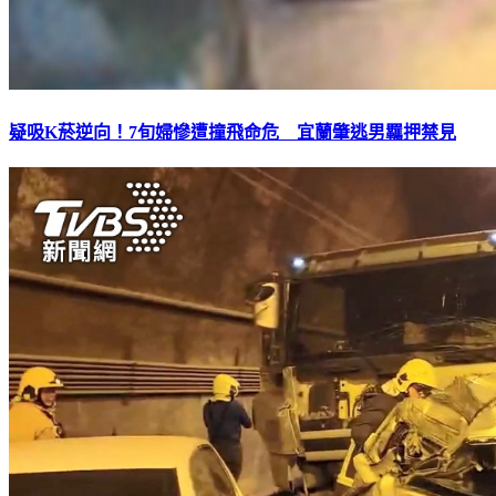
疑吸K菸逆向！7旬婦慘遭撞飛命危 宜蘭肇逃男羈押禁見