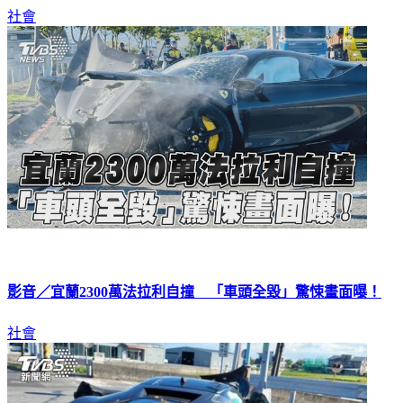
得發生車禍，還一路開到貢寮時接到警方通知才驚覺出大事。
社會
影音／宜蘭2300萬法拉利自撞 「車頭全毀」驚悚畫面曝！
社會