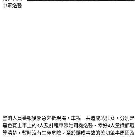
中毒送醫
警消人員獲報後緊急趕抵現場，車禍一共造成3男1女，分別是
黑色賓士車上的3人及計程車陳姓司機送醫，幸好4人意識都還
算清楚，暫時沒有生命危險。至於釀成事故的確切肇事原因及