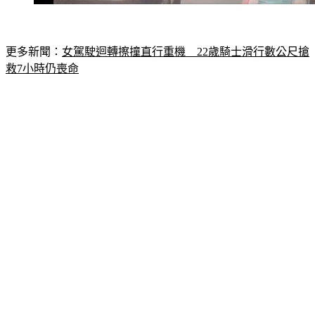
更多新聞：
女駕駛迴轉擦撞直行重機　22歲騎士滑行數公尺搶
救7小時仍喪命