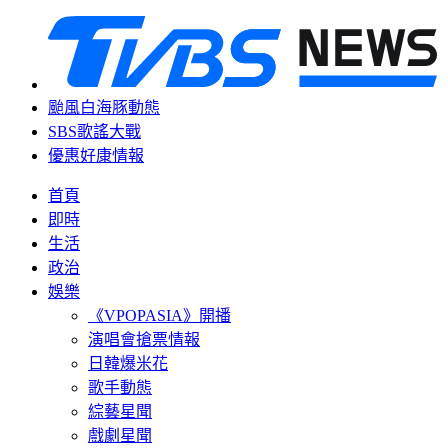
颱風白海豚動態
SBS歌謠大戰
優惠好康情報
首頁
即時
生活
政治
娛樂
《VPOPASIA》開播
演唱會搶票情報
日韓爆米花
歌手動態
綜藝星聞
戲劇星聞