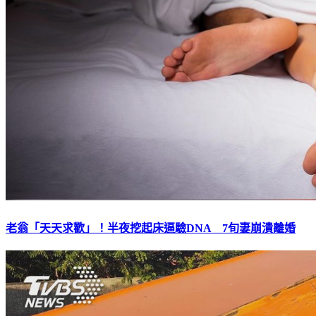
老翁「天天求歡」！半夜挖起床逼驗DNA 7旬妻崩潰離婚