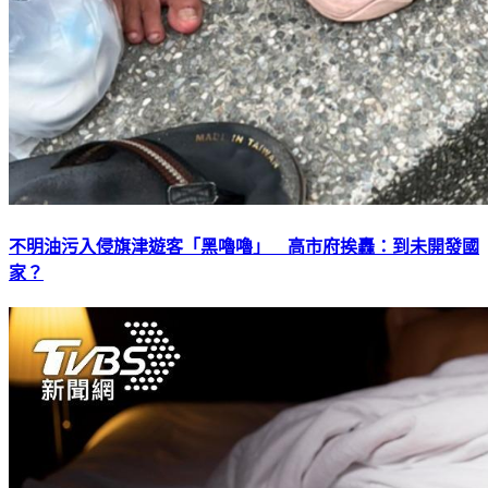
不明油污入侵旗津遊客「黑嚕嚕」 高市府挨轟：到未開發國
家？