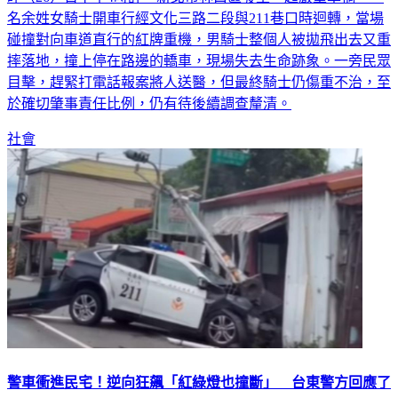
名余姓女騎士開車行經文化三路二段與211巷口時迴轉，當場
碰撞對向車道直行的紅牌重機，男騎士整個人被拋飛出去又重
摔落地，撞上停在路邊的轎車，現場失去生命跡象。一旁民眾
目擊，趕緊打電話報案將人送醫，但最終騎士仍傷重不治，至
於確切肇事責任比例，仍有待後續調查釐清。
社會
警車衝進民宅！逆向狂飆「紅綠燈也撞斷」 台東警方回應了