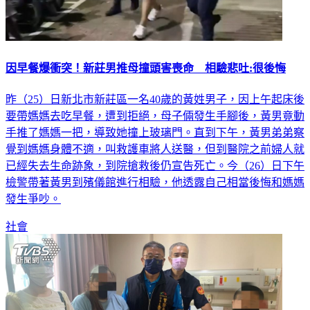
因早餐爆衝突！新莊男推母撞頭害喪命 相驗悲吐:很後悔
昨（25）日新北市新莊區一名40歲的黃姓男子，因上午起床後
要帶媽媽去吃早餐，遭到拒絕，母子倆發生手腳後，黃男竟動
手推了媽媽一把，導致她撞上玻璃門。直到下午，黃男弟弟察
覺到媽媽身體不適，叫救護車將人送醫，但到醫院之前婦人就
已經失去生命跡象，到院搶救後仍宣告死亡。今（26）日下午
檢警帶著黃男到殯儀館進行相驗，他透露自己相當後悔和媽媽
發生爭吵。
社會