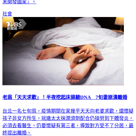
未開發國家」。
社會
老翁「天天求歡」！半夜挖起床逼驗DNA 7旬妻崩潰離婚
台北一名七旬翁，疫情期間在家幾乎天天向老婆求歡，還懷疑
孩子非女方所生，就連太太抹潤滑劑配合仍操勞到下體發炎，
必須去看醫生，仍要懷疑有第三者，導致對方受不了分居，最
終提出離婚。