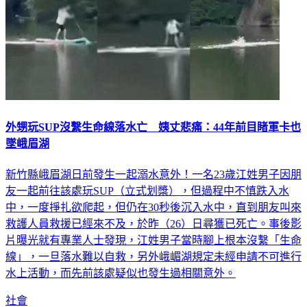
外甥玩SUP沒繫生命線落水亡 姨丈悲痛：44年前目睹軍卡也
墜峨眉湖
新竹縣峨眉湖日前發生一起溺水意外！一名23歲江姓男子因朋
友一起前往該處玩SUP（立式划槳），但過程中不慎跌入水
中，一度掙扎欲爬起，但仍在30秒後沉入水中，直到朋友叫來
救護人員救援已經來不及，於昨（26）日尋獲已死亡。事後影
片曝光就有專業人士發現，江姓男子當時腳上根本沒繫「生命
線」，一旦落水難以自救，另外峨嵋湖規定未經申請不可進行
水上活動，而先前該處疑似也發生過相關意外。
社會