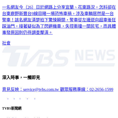
一名網友今（26）日於網路上分享宜蘭、花東路況，怎料卻在
台東鹿野新豐台9線目睹一場恐怖車禍，涉及車輛居然是一台
警車！該名網友清楚拍下驚悚瞬間，警車從左邊逆向超車後狂
踩油門，接著疑似為了閃避機車，失控衝撞一間民宅，而具體
事發原因則仍待調查釐清。
社會
深入時事，一觸即見
意見反映：service@tvbs.com.tw
觀眾服務專線：02-2656-1599
TVBS新聞網