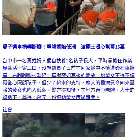
愛子遇車禍輾斷腳！單親媽陷低潮 波麗士暖心幫募15萬
台中市一名黃姓婦人獨自扶養2名孩子長大，平時靠擔任作業
員養活一家三口，沒想到長子日前在回家途中不慎遭砂石車擦
撞，右腳腳跟被輾碎，這場突如其來的變故，讓黃女不得不請
假全心照顧孩子，但少了薪水的支持，龐大的醫療費令向來堅
強的黃女也陷入低潮，警方得知後，在地方善心團體、人士的
幫助下，募得15萬元，盼協助黃女度過難關。
社會