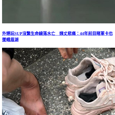
外甥玩SUP沒繫生命線落水亡 姨丈悲痛：44年前目睹軍卡也
墜峨眉湖