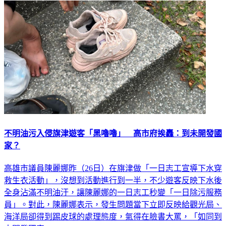
不明油污入侵旗津遊客「黑嚕嚕」 高市府挨轟：到未開發國
家？
高雄市議員陳麗娜昨（26日）在旗津做「一日志工宣導下水穿
救生衣活動」，沒想到活動進行到一半，不少遊客反映下水後
全身沾滿不明油汙，讓陳麗娜的一日志工秒變「一日除污服務
員」。對此，陳麗娜表示，發生問題當下立即反映給觀光局、
海洋局卻得到踢皮球的處理態度，氣得在臉書大罵，「如同到