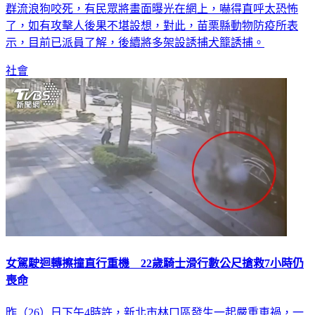
群流浪狗咬死，有民眾將畫面曝光在網上，嚇得直呼太恐怖
了，如有攻擊人後果不堪設想，對此，苗栗縣動物防疫所表
示，目前已派員了解，後續將多架設誘捕犬籠誘捕。
社會
女駕駛迴轉擦撞直行重機 22歲騎士滑行數公尺搶救7小時仍
喪命
昨（26）日下午4時許，新北市林口區發生一起嚴重車禍，一