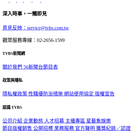
深入時事，一觸即見
意見反映：service@tvbs.com.tw
觀眾服務專線：02-2656-1599
TVBS新聞網
關於我們
56新聞台節目表
政策與隱私
隱私權政策
性騷擾防治措施
網站使用協定
版權宣告
認識 TVBS
公司介紹
企業動態
人才招募
主播專區
星藝象娛樂
節目版權銷售
公開招標
業務服務
官方聲明
獲獎紀錄／認證