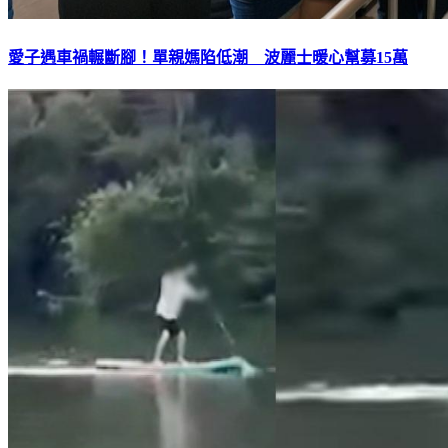
愛子遇車禍輾斷腳！單親媽陷低潮 波麗士暖心幫募15萬