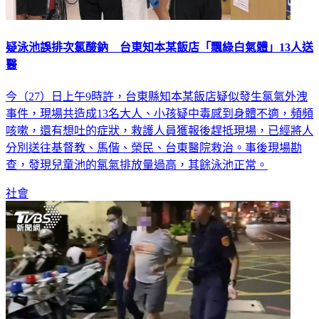
疑泳池誤排次氯酸鈉 台東知本某飯店「飄綠白氣體」13人送
醫
今（27）日上午9時許，台東縣知本某飯店疑似發生氯氣外洩
事件，現場共造成13名大人、小孩疑中毒感到身體不適，頻頻
咳嗽，還有想吐的症狀，救護人員獲報後趕抵現場，已經將人
分別送往基督教、馬偕、榮民、台東醫院救治。事後現場勘
查，發現兒童池的氯氣排放量過高，其餘泳池正常。
社會