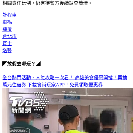
相關責任比例，仍有待警方後續調查釐清。
計程車
車禍
翻覆
台北市
賓士
送醫
◤放假去哪玩？◢
全台熱門活動、人氣攻略一次看！
高雄美食優惠開搶！再抽
萬元住宿券
下載食尚玩家APP！免費領取優惠券