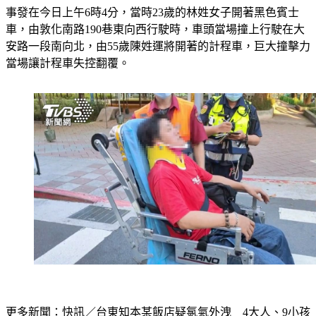
事發在今日上午6時4分，當時23歲的林姓女子開著黑色賓士
車，由敦化南路190巷東向西行駛時，車頭當場撞上行駛在大
安路一段南向北，由55歲陳姓運將開著的計程車，巨大撞擊力
當場讓計程車失控翻覆。
更多新聞：
快訊／台東知本某飯店疑氯氣外洩　4大人、9小孩