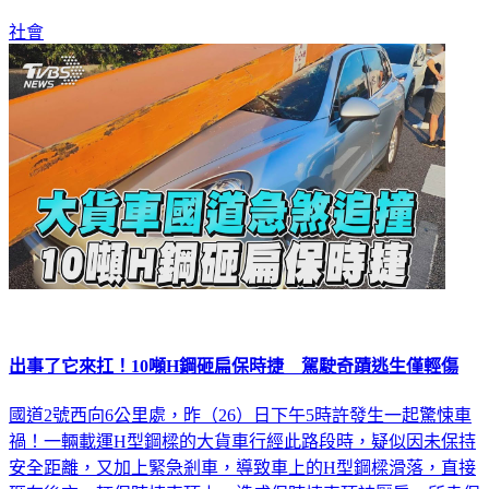
社會
出事了它來扛！10噸H鋼砸扁保時捷 駕駛奇蹟逃生僅輕傷
國道2號西向6公里處，昨（26）日下午5時許發生一起驚悚車
禍！一輛載運H型鋼樑的大貨車行經此路段時，疑似因未保持
安全距離，又加上緊急剎車，導致車上的H型鋼樑滑落，直接