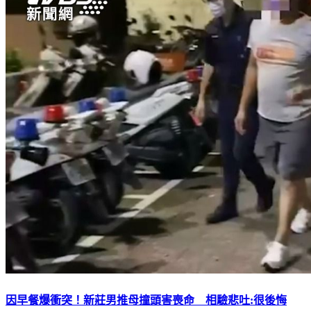
因早餐爆衝突！新莊男推母撞頭害喪命 相驗悲吐:很後悔