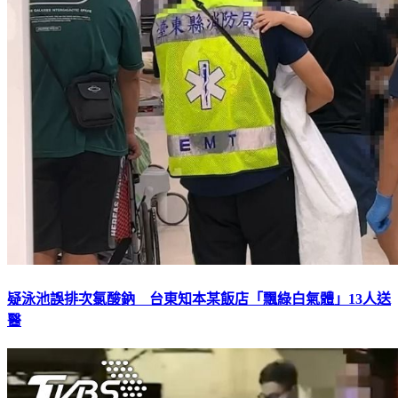
疑泳池誤排次氯酸鈉 台東知本某飯店「飄綠白氣體」13人送
醫