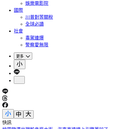
娛樂電影院
國際
川普對等關稅
全球必讀
社會
毒駕連爆
警察愛無限
更多
快訊