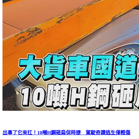
出事了它來扛！10噸H鋼砸扁保時捷 駕駛奇蹟逃生僅輕傷