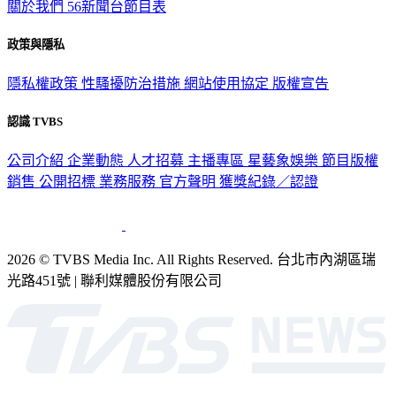
關於我們
56新聞台節目表
政策與隱私
隱私權政策
性騷擾防治措施
網站使用協定
版權宣告
認識 TVBS
公司介紹
企業動態
人才招募
主播專區
星藝象娛樂
節目版權
銷售
公開招標
業務服務
官方聲明
獲獎紀錄／認證
2026 © TVBS Media Inc. All Rights Reserved. 台北市內湖區瑞
光路451號 | 聯利媒體股份有限公司