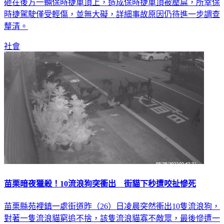
砸在後方一輛保時捷車頂上，造成保時捷車頂被壓扁，所幸保
時捷駕駛僅受輕傷，並無大礙，詳細事故原因仍待進一步調查
釐清。
社會
苗栗暗夜獵殺！10流浪狗突衝出 街貓下秒遭咬扯慘死
苗栗縣苑裡鎮一處街道昨（26）日凌晨突然衝出10隻流浪狗，
對著一隻流浪貓窮追不捨，該隻流浪貓寡不敵眾，最後慘遭一