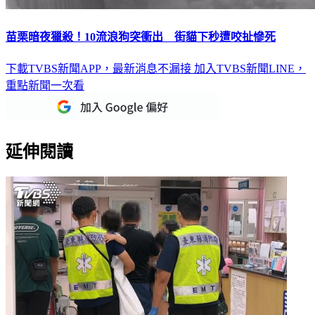
苗栗暗夜獵殺！10流浪狗突衝出 街貓下秒遭咬扯慘死
下載TVBS新聞APP，最新消息不漏接
加入TVBS新聞LINE，
重點新聞一次看
延伸閱讀