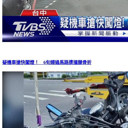
疑機車搶快闖燈！ 6旬婦過馬路遭撞腿骨折