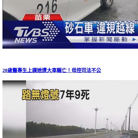
20歲醫專生上課途遭大車輾亡！母控司法不公