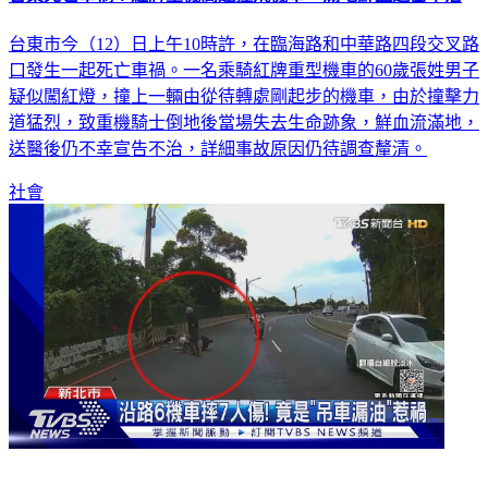
台東市今（12）日上午10時許，在臨海路和中華路四段交叉路
口發生一起死亡車禍。一名乘騎紅牌重型機車的60歲張姓男子
疑似闖紅燈，撞上一輛由從待轉處剛起步的機車，由於撞擊力
道猛烈，致重機騎士倒地後當場失去生命跡象，鮮血流滿地，
送醫後仍不幸宣告不治，詳細事故原因仍待調查釐清。
社會