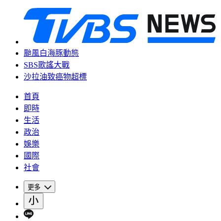
颱風白海豚動態
SBS歌謠大戰
沙拉油致癌物超標
首頁
即時
生活
政治
娛樂
國際
社會
更多