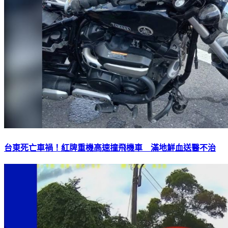
台東死亡車禍！紅牌重機高速撞飛機車 滿地鮮血送醫不治