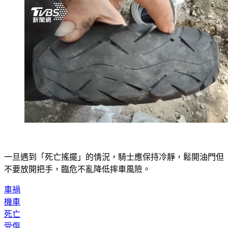
一旦遇到「死亡搖擺」的情況，騎士應保持冷靜，鬆開油門但
不要放開把手，臨危不亂降低摔車風險。
車禍
機車
死亡
受傷
騎士