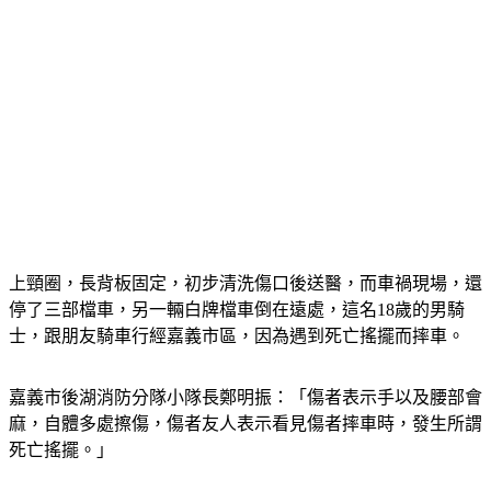
上頸圈，長背板固定，初步清洗傷口後送醫，而車禍現場，還
停了三部檔車，另一輛白牌檔車倒在遠處，這名18歲的男騎
士，跟朋友騎車行經嘉義市區，因為遇到死亡搖擺而摔車。
嘉義市後湖消防分隊小隊長鄭明振：「傷者表示手以及腰部會
麻，自體多處擦傷，傷者友人表示看見傷者摔車時，發生所謂
死亡搖擺。」
所謂的「死亡搖擺」就是在行駛過程中，車輛的龍頭突然劇烈