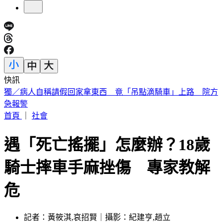
快訊
白海豚明逼近家門！「豪雨熱區」曝光 東部高溫36度
首頁
｜
社會
遇「死亡搖擺」怎麼辦？18歲
騎士摔車手麻挫傷 專家教解
危
記者：黃筱淇,哀招賢｜攝影：紀建亨,趙立
發佈時間：2023.08.25 19:23