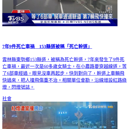
7年9件死亡車禍 153縣道被稱「死亡幹道」
雲林縣東勢鄉153縣道，被稱為死亡幹道，7年來發生了9件死
亡車禍，最近一次是60多歲女騎士，在小農路要穿越線道，等
了6部車經過，眼見沒車再起步，快到對向了，幹道上車輛飛
快過來，把人撞飛傷重不治。相關單位會勘，沿線增設紅路綠
燈，閃燈號誌。
社會