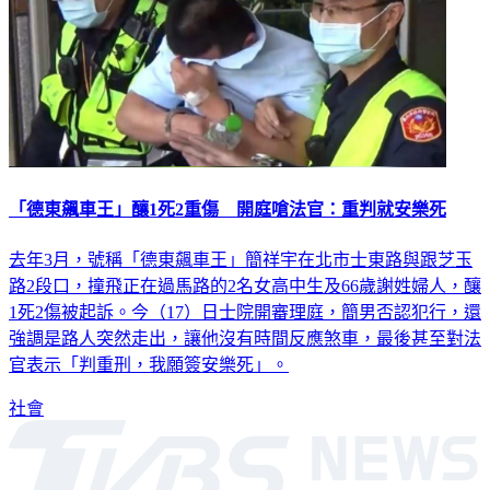
「德東飆車王」釀1死2重傷 開庭嗆法官：重判就安樂死
去年3月，號稱「德東飆車王」簡祥宇在北市士東路與跟芝玉
路2段口，撞飛正在過馬路的2名女高中生及66歲謝姓婦人，釀
1死2傷被起訴。今（17）日士院開審理庭，簡男否認犯行，還
強調是路人突然走出，讓他沒有時間反應煞車，最後甚至對法
官表示「判重刑，我願簽安樂死」。
社會