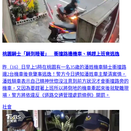
桃園騎士「騎到睡著」 衝撞路邊機車、稱趕上班竟逃逸
昨（16）日早上5時在桃園有一名35歲的潘姓機車騎士衝撞路
邊2台機車後竟肇事逃逸！警方今日通知潘姓車主釐清案情，
潘姓騎車表示自己精神恍惚沒注意到前方狀況才會衝撞路旁的
機車，又因為要趕著上班所以將倒地的機車牽起來後就駛離現
場，警方將依違反《道路交通管理處罰條例》開罰。
社會