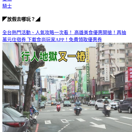
◤放假去哪玩？◢
全台熱門活動、人氣攻略一次看！
高雄美食優惠開搶！再抽
萬元住宿券
下載食尚玩家APP！免費領取優惠券