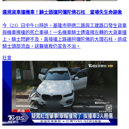
違規貨車撞機車！騎士頭撞阿彌陀佛石柱 當場失生命跡象
今（23）日中午11時許，基隆市明德二路與工建路口發生貨車
與機車擦撞的死亡車禍！一名機車騎士遭違規左轉的大貨車撞
上，騎士閃避不及，直接撞上路邊阿彌陀佛的大理石柱，造成
騎士頭部流血，送醫搶救仍宣告不治。
社會