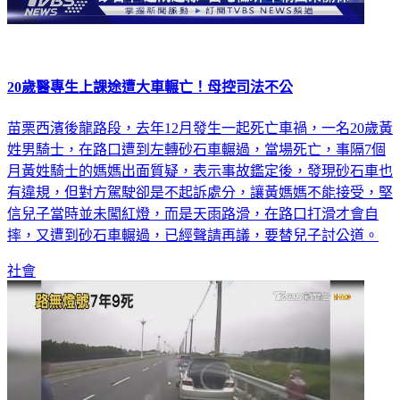
20歲醫專生上課途遭大車輾亡！母控司法不公
苗栗西濱後龍路段，去年12月發生一起死亡車禍，一名20歲黃
姓男騎士，在路口遭到左轉砂石車輾過，當場死亡，事隔7個
月黃姓騎士的媽媽出面質疑，表示事故鑑定後，發現砂石車也
有違規，但對方駕駛卻是不起訴處分，讓黃媽媽不能接受，堅
信兒子當時並未闖紅燈，而是天雨路滑，在路口打滑才會自
摔，又遭到砂石車輾過，已經聲請再議，要替兒子討公道。
社會