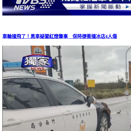
車輪撞飛了！黑車疑闖紅燈肇事 保時捷衝撞冰店4人傷