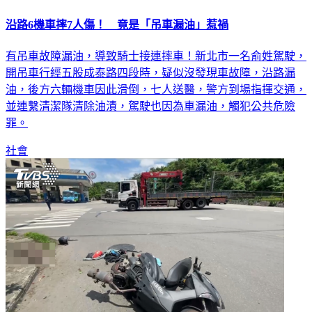
沿路6機車摔7人傷！ 竟是「吊車漏油」惹禍
有吊車故障漏油，導致騎士接連摔車！新北市一名俞姓駕駛，
開吊車行經五股成泰路四段時，疑似沒發現車故障，沿路漏
油，後方六輛機車因此滑倒，七人送醫，警方到場指揮交通，
並連繫清潔隊清除油漬，駕駛也因為車漏油，觸犯公共危險
罪。
社會