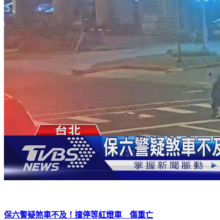
保六警疑煞車不及！撞停等紅燈車 傷重亡