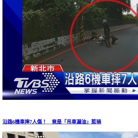
沿路6機車摔7人傷！ 竟是「吊車漏油」惹禍