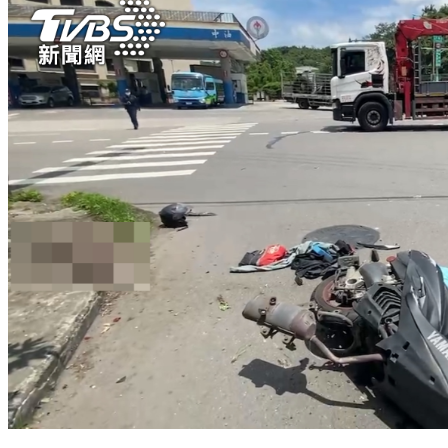
違規貨車撞機車！騎士頭撞阿彌陀佛石柱 當場失生命跡象