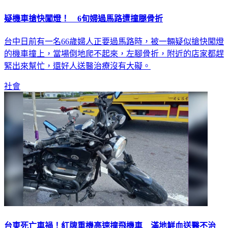
疑機車搶快闖燈！ 6旬婦過馬路遭撞腿骨折
台中日前有一名66歲婦人正要過馬路時，被一輛疑似搶快闖燈
的機車撞上，當場倒地爬不起來，左腳骨折，附近的店家都趕
緊出來幫忙，還好人送醫治療沒有大礙。
社會
台東死亡車禍！紅牌重機高速撞飛機車 滿地鮮血送醫不治