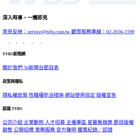
深入時事，一觸即見
意見反映：service@tvbs.com.tw
觀眾服務專線：02-2656-1599
TVBS新聞網
關於我們
56新聞台節目表
政策與隱私
隱私權政策
性騷擾防治措施
網站使用協定
版權宣告
認識 TVBS
公司介紹
企業動態
人才招募
主播專區
星藝象娛樂
節目版權
銷售
公開招標
業務服務
官方聲明
獲獎紀錄／認證