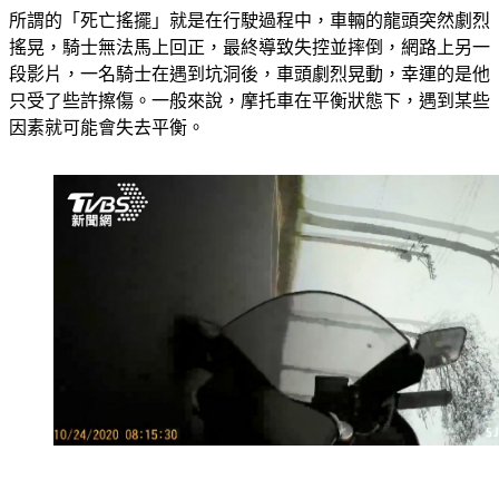
搖晃，騎士無法馬上回正，最終導致失控並摔倒，網路上另一
段影片，一名騎士在遇到坑洞後，車頭劇烈晃動，幸運的是他
只受了些許擦傷。一般來說，摩托車在平衡狀態下，遇到某些
因素就可能會失去平衡。
重機車行業者:「這(胎紋)已經超過危險(深度)，你看這塊定