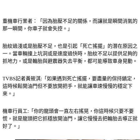
重機車行業者：「因為胎壓不足的關係，而讓就是瞬間消氣的
那一瞬間，你車子就會失控。」
胎紋過淺或是胎壓不足，也是引起「死亡搖擺」的潛在原因之
一。當車輛撞上坑洞或是速度過快時，胎紋不足以提供足夠的
抓地力，或是輪胎與避震器失去平衡，都可能導致車身晃動。
TVBS記者黃筱淇:「如果遇到死亡搖擺，要盡量的保持鎮定，
這時候鬆開油門但不要放開把手，就能讓車速慢慢的穩定下
來。」
機車行員工:「你的龍頭會一直左右搖晃，你這時候只要不要
慌，就是龍頭把它抓穩放開油門，讓它慢慢去把輪胎去導正就
好了。」