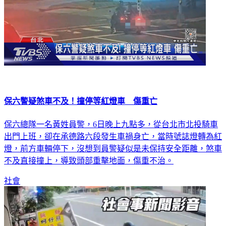
保六警疑煞車不及！撞停等紅燈車 傷重亡
保六總隊一名黃姓員警，6日晚上九點多，從台北市北投騎車
出門上班，卻在承德路六段發生車禍身亡，當時號誌燈轉為紅
燈，前方車輛停下，沒想到員警疑似是未保持安全距離，煞車
不及直接撞上，導致頭部重擊地面，傷重不治。
社會