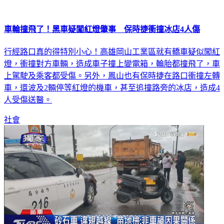
車輪撞飛了！黑車疑闖紅燈肇事 保時捷衝撞冰店4人傷
行經路口真的得特別小心！高雄岡山工業區就有轎車疑似闖紅
燈，衝撞對方車輛，造成車子撞上變電箱，輪胎都撞飛了，車
上駕駛及乘客都受傷。另外，鳳山也有保時捷在路口衝撞左轉
車，還波及2輛停等紅燈的機車，甚至追撞路旁的冰店，造成4
人受傷送醫。
社會