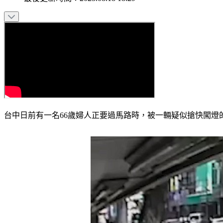
台中日前有一名66歲婦人正要過馬路時，被一輛疑似搶快闖