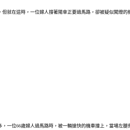
，但就在這時，一位婦人撐著陽傘正要過馬路，卻被疑似闖燈的
多，一位66歲婦人過馬路時，被一輛搶快的機車撞上，當場左