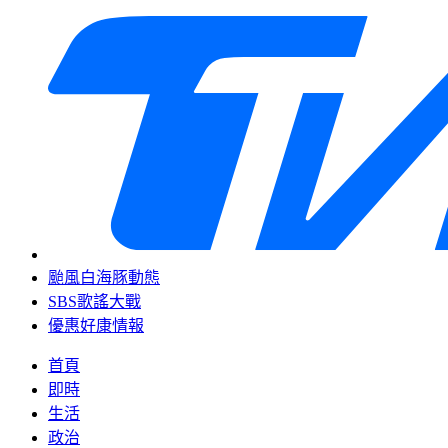
颱風白海豚動態
SBS歌謠大戰
優惠好康情報
首頁
即時
生活
政治