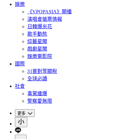
娛樂
《VPOPASIA》開播
演唱會搶票情報
日韓爆米花
歌手動態
綜藝星聞
戲劇星聞
娛樂電影院
國際
川普對等關稅
全球必讀
社會
毒駕連爆
警察愛無限
更多