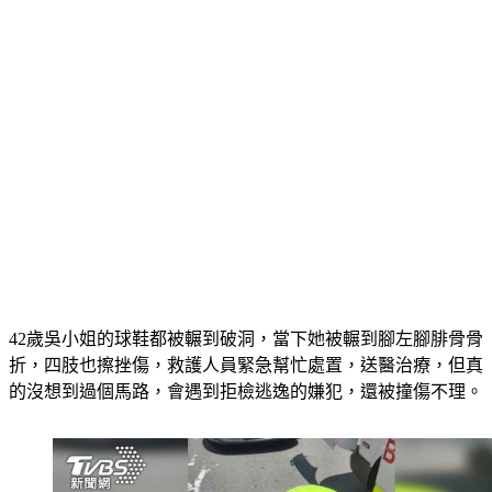
42歲吳小姐的球鞋都被輾到破洞，當下她被輾到腳左腳腓骨骨
折，四肢也擦挫傷，救護人員緊急幫忙處置，送醫治療，但真
的沒想到過個馬路，會遇到拒檢逃逸的嫌犯，還被撞傷不理。