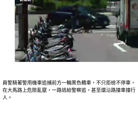
員警騎著警用機車追捕前方一輛黑色轎車，不只拒檢不停車，
在大馬路上危險亂竄，一路逃給警察追，甚至還沿路撞車撞行
人。