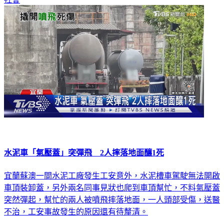
社會
水泥車「氣壓蓋」突彈飛 2人摔落地面釀1死
宜蘭蘇澳一間水泥工廠發生工安意外，水泥槽車駕駛無法開啟
車頂裝卸蓋，另外兩名同事見狀也爬到車頂幫忙，不料氣壓蓋
突然彈起，幫忙的兩人被噴飛摔落地面，一人頭部受傷，送醫
不治，工安事故發生的原因還有待釐清。