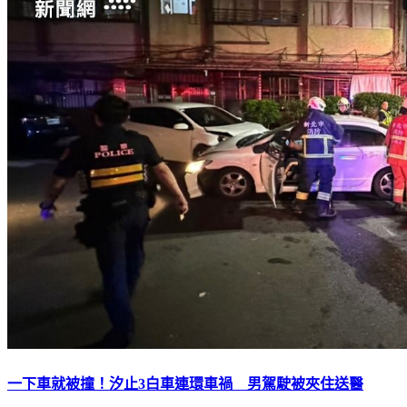
一下車就被撞！汐止3白車連環車禍 男駕駛被夾住送醫