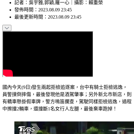
記者
：
吳宇雅,郭穎,羅一心
｜
攝影
：
賴重榮
發佈時間：
2023.08.09 23:45
最後更新時間：
2023.08.09 23:45
國內今天(9日)發生兩起拒檢追逐案，台中有騎士拒檢逃逸，
員警撲倒摔傷，最後發現他是酒駕肇事；另外新北市新店，則
有轎車懸掛假車牌，警方鳴笛攔查，駕駛同樣拒檢逃逸，過程
中擦撞2輛車，還撞斷1名女行人左腿，最後棄車跑掉！