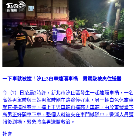
社會
一下車就被撞！汐止3白車連環車禍 男駕駛被夾住送醫
今（7）日凌晨2時許，新北市汐止區發生一起連環車禍，一名
高姓男駕駛與王姓男駕駛剛在路邊停好車，另一輛白色休旅車
就直接撞進巷弄，撞上王男車輛再撞高男車輛，由於事發當下
高男正好開車下車，整個人就被夾在車門縫隙中，警消人員獲
報後到場，緊急將高男送醫救治。