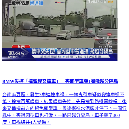
社會
BMW失控「撞電桿又撞車」 害廂型車翻1圈飛越分隔島
台南麻豆區，發生3車連撞車禍，一輛曳引車疑似變換車道不
慎，擦撞百萬轎車，結果轎車失控，先是撞到路邊電線桿，後
來又追撞前方的銀色廂型車，最後衝進水泥廠才停下。一團混
亂中，害得廂型車也打滑，一路飛越分隔島，車子翻了360