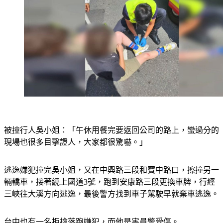
被撞行人吳小姐：「午休用餐完要返回公司的路上，蠻過分的
現場也很多目擊證人，大家都很驚嚇。」
逃逸嫌犯撞完吳小姐，又在中興路三段和寶中路口，擦撞另一
輛轎車，接著繞上國道3號，跑到安康路三段更換車牌，行經
三峽往大溪方向逃逸，最後警方找到車子駕駛早就棄車逃逸。