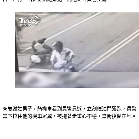
台中也有一名拒檢落跑嫌犯，而他是害員警受傷。
66歲謝姓男子，騎機車看到員警靠近，立刻催油門落跑，員警
當下拉住他的機車尾翼，被拖著走重心不穩，當街撲倒在地。