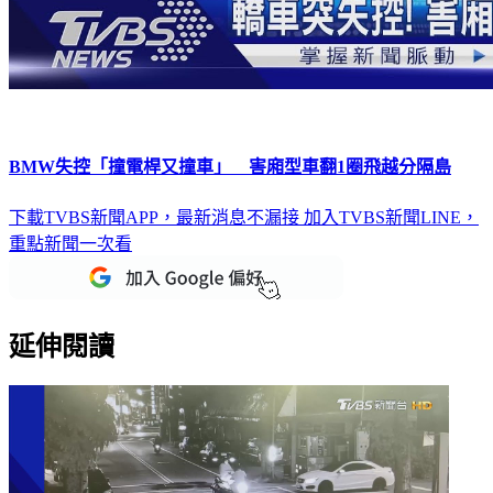
BMW失控「撞電桿又撞車」 害廂型車翻1圈飛越分隔島
下載TVBS新聞APP，最新消息不漏接
加入TVBS新聞LINE，
重點新聞一次看
延伸閱讀