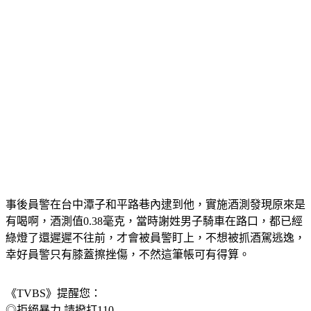
事後員警在台中潭子和平路巷內逮到他，實施酒測發現原來是
有喝啊，酒測值0.38毫克，當時謝姓男子騎車在路口，都已經
綠燈了還遲遲不往前，才會被員警盯上，不想被抓酒駕逃逸，
幸好員警只有膝蓋擦挫傷，不然這筆帳可有得算。
《TVBS》提醒您：