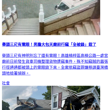
舉頭三尺有電眼！男膽大包天廟前行竊「全被錄」栽了
舉頭三尺有神明別忘了還有電眼！高雄楠梓區高楠公路一處宮
廟前日前發生貨車司機整理貨物遭竊事件，殊不知竊賊的囂張
行徑通通都被頭上的電眼錄下來，全案依竊盜罪嫌移請臺灣橋
頭地檢署偵辦。
社會