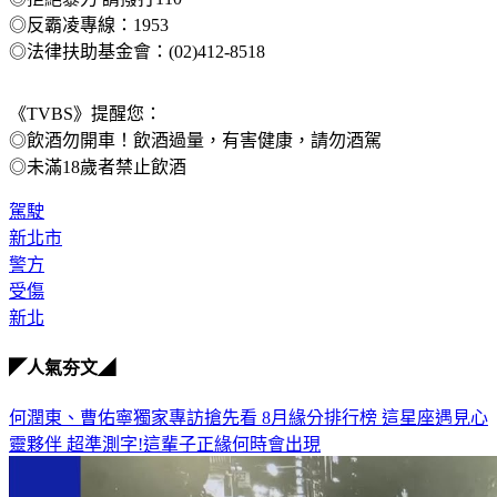
◎拒絕暴力 請撥打110
◎反霸凌專線：1953
◎法律扶助基金會：(02)412-8518
《TVBS》提醒您：
◎飲酒勿開車！飲酒過量，有害健康，請勿酒駕
◎未滿18歲者禁止飲酒
駕駛
新北市
警方
受傷
新北
◤人氣夯文◢
何潤東、曹佑寧獨家專訪搶先看
8月緣分排行榜 這星座遇見心
靈夥伴
超準測字!這輩子正緣何時會出現