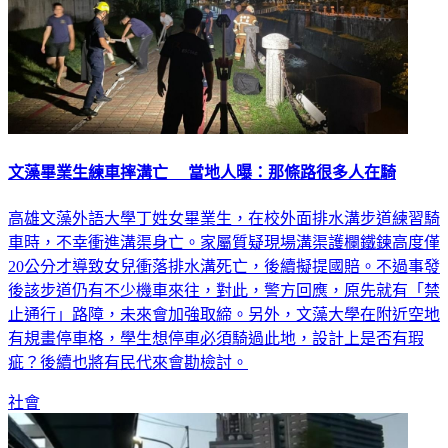
文藻畢業生練車摔溝亡 當地人曝：那條路很多人在騎
高雄文藻外語大學丁姓女畢業生，在校外面排水溝步道練習騎
車時，不幸衝進溝渠身亡。家屬質疑現場溝渠護欄鐵鍊高度僅
20公分才導致女兒衝落排水溝死亡，後續擬提國賠。不過事發
後該步道仍有不少機車來往，對此，警方回應，原先就有「禁
止通行」路障，未來會加強取締。另外，文藻大學在附近空地
有規畫停車格，學生想停車必須騎過此地，設計上是否有瑕
疵？後續也將有民代來會勘檢討。
社會