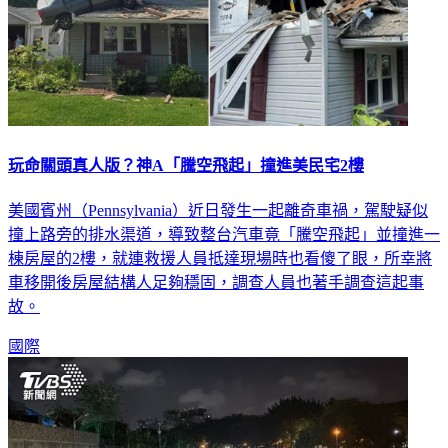
玩命關頭真人版？神A「騰空飛起」撞進美民宅2樓
美國賓州（Pennsylvania）近日發生一起離奇車禍，駕駛疑似
撞上路旁的排水渠道，導致整台汽車竟「騰空飛起」並撞進一
棟房屋的2樓，就連救援人員抵達現場時也看傻了眼，所幸將
車移開後房屋結構人足夠穩固，調查人員也著手調查這起事
故。
國際