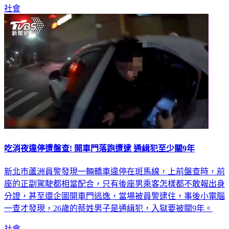
度，車禍總共4人受傷。
社會
吃消夜違停遭盤查! 開車門落跑遭逮 通緝犯至少關9年
新北市蘆洲員警發現一輛轎車違停在斑馬線，上前盤查時，前
座的正副駕駛都相當配合，只有後座男乘客怎樣都不敢報出身
分證，甚至還企圖開車門逃逸，當場被員警逮住，事後小電腦
一查才發現，26歲的蔡姓男子是通緝犯，入獄要被關9年。