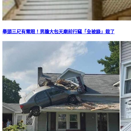
舉頭三尺有電眼！男膽大包天廟前行竊「全被錄」栽了