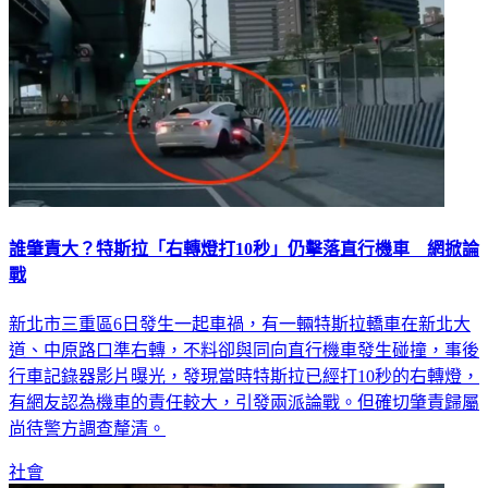
誰肇責大？特斯拉「右轉燈打10秒」仍擊落直行機車 網掀論
戰
新北市三重區6日發生一起車禍，有一輛特斯拉轎車在新北大
道、中原路口準右轉，不料卻與同向直行機車發生碰撞，事後
行車記錄器影片曝光，發現當時特斯拉已經打10秒的右轉燈，
有網友認為機車的責任較大，引發兩派論戰。但確切肇責歸屬
尚待警方調查釐清。