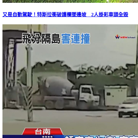
又是自動駕駛！特斯拉衝破護欄墜邊坡 2人掛彩車頭全毀