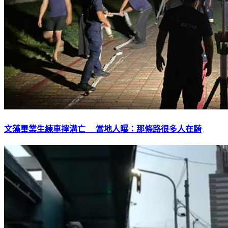
文藻畢業生練車摔溝亡 當地人曝：那條路很多人在騎