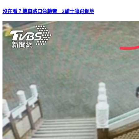
沒在看？機車路口急轉彎 2騎士噴飛倒地