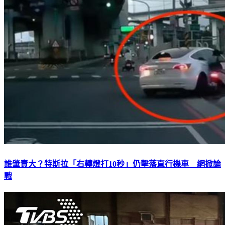
誰肇責大？特斯拉「右轉燈打10秒」仍擊落直行機車 網掀論
戰