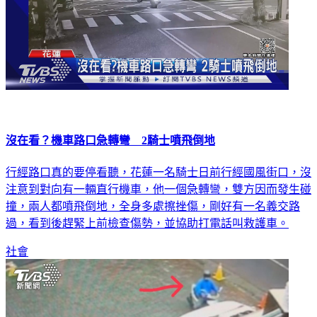
沒在看？機車路口急轉彎 2騎士噴飛倒地
行經路口真的要停看聽，花蓮一名騎士日前行經國風街口，沒
注意到對向有一輛直行機車，他一個急轉彎，雙方因而發生碰
撞，兩人都噴飛倒地，全身多處擦挫傷，剛好有一名義交路
過，看到後趕緊上前檢查傷勢，並協助打電話叫救護車。
社會