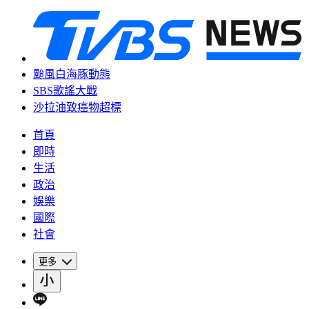
颱風白海豚動態
SBS歌謠大戰
沙拉油致癌物超標
首頁
即時
生活
政治
娛樂
國際
社會
更多