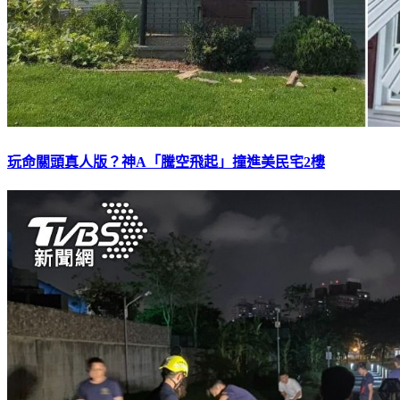
玩命關頭真人版？神A「騰空飛起」撞進美民宅2樓