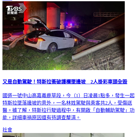
社會
又是自動駕駛！特斯拉衝破護欄墜邊坡 2人掛彩車頭全毀
國道一號中山高嘉義鹿草段，今（1）日凌晨1點多，發生一起
特斯拉墜落邊坡的意外，一名林姓駕駛與乘客共2人，受傷送
醫。據了解，特斯拉行駛過程中，有開啟「自動輔助駕駛」功
能，詳細車禍原因還有待調查釐清。