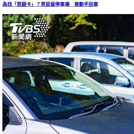
為找「悠遊卡」？男逗留停車場 竟動手刮車