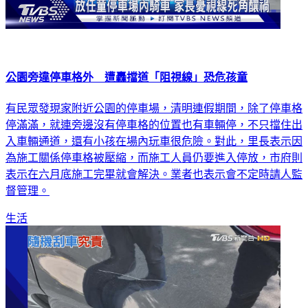
公園旁違停車格外 遭轟擋道「阻視線」恐危孩童
有民眾發現家附近公園的停車場，清明連假期間，除了停車格
停滿滿，就連旁邊沒有停車格的位置也有車輛停，不只擋住出
入車輛通道，還有小孩在場內玩車很危險。對此，里長表示因
為施工關係停車格被壓縮，而施工人員仍要進入停放，市府則
表示在六月底施工完畢就會解決。業者也表示會不定時請人監
督管理。
生活