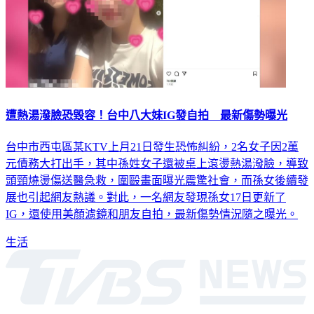
遭熱湯潑臉恐毀容！台中八大妹IG發自拍 最新傷勢曝光
台中市西屯區某KTV上月21日發生恐怖糾紛，2名女子因2萬
元債務大打出手，其中孫姓女子還被桌上滾燙熱湯潑臉，導致
頭頸燒燙傷送醫急救，圍毆畫面曝光震驚社會，而孫女後續發
展也引起網友熱議。對此，一名網友發現孫女17日更新了
IG，還使用美顏濾鏡和朋友自拍，最新傷勢情況隨之曝光。
生活