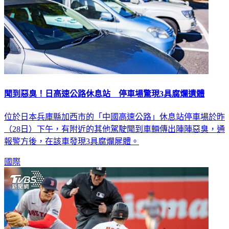
聞到惡臭！日高速公路休息站 停車場驚現3具腐爛遺體
位於日本兵庫縣加西市的「中國高速公路」休息站停車場於昨
（28日）下午，有附近的其他駕駛聞到車輛傳出陣陣惡臭，通
報警方後，在該車發現3具腐爛屍體。
國際