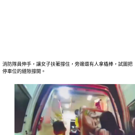
消防隊員伸手，讓女子扶著撐住，旁邊還有人拿橇棒，試圖把
停車位的縫隙撐開。