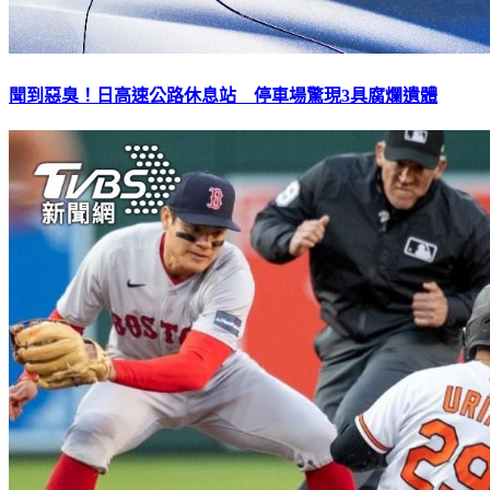
聞到惡臭！日高速公路休息站 停車場驚現3具腐爛遺體