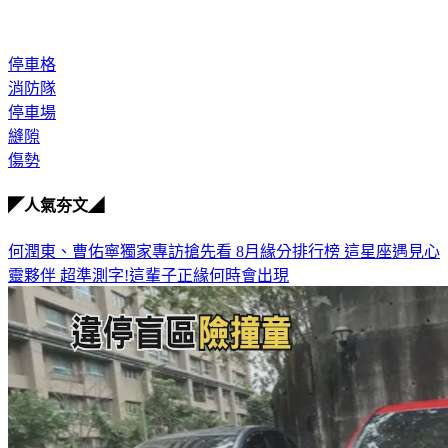
停車格
消防隊
停車場
縫隙
傷勢
◤人氣夯文◢
何潤東、曹佑寧獨家專訪搶先看
8月緣分排行榜 這星座遇見心
靈夥伴
超準測字!這輩子正緣何時會出現