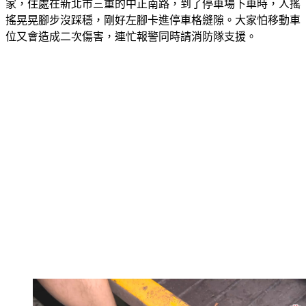
警方說，當時62歲陳姓女子，跟親友餐敘，結束後別人載她回
家，住處在新北市三重的中正南路，到了停車場下車時，人搖
搖晃晃腳步沒踩穩，剛好左腳卡進停車格縫隙。大家怕移動車
位又會造成二次傷害，連忙報警同時請消防隊支援。