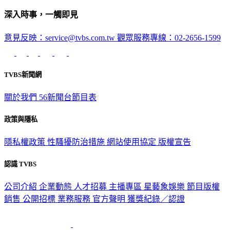
深入時事，一觸即見
意見反映：service@tvbs.com.tw
觀眾服務專線：02-2656-1599
TVBS新聞網
關於我們
56新聞台節目表
政策與隱私
隱私權政策
性騷擾防治措施
網站使用協定
版權宣告
認識 TVBS
公司介紹
企業動態
人才招募
主播專區
星藝象娛樂
節目版權
銷售
公開招標
業務服務
官方聲明
獲獎紀錄／認證