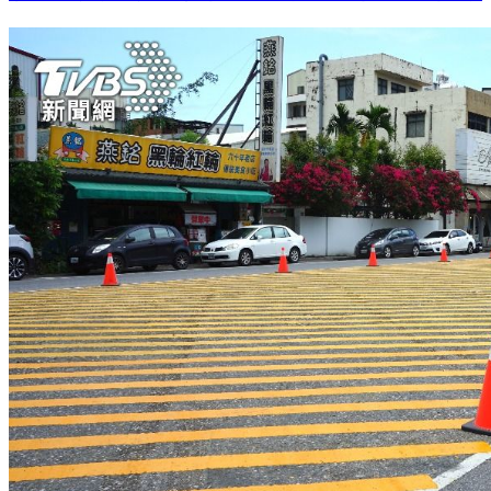
補習班師遇毒駕魂斷！民眾心驚驚 再傳少年仔半夜聚眾吸毒