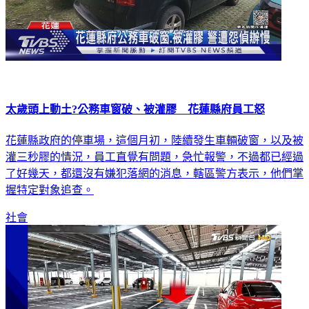
太歲頭上動土?公務車窗破、被灌膠 花蓮縣府員工怒
花蓮縣政府的停車場，這個月初，陸續發生車輛破窗，以及被
灌三秒膠的情況，員工直覺有問題，急忙報警，不過都已經過
了好幾天，都還沒有嫌犯落網的消息，轄區警方表示，他們掌
握特定對象追查。
社會