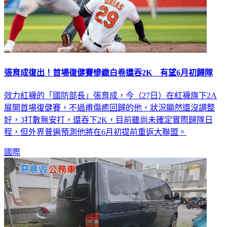
張育成復出！首場復健賽慘繳白卷還吞2K 有望6月初歸隊
效力紅襪的「國防部長」張育成，今（27日）在紅襪旗下2A
展開首場復健賽，不過甫傷癒回歸的他，狀況顯然還沒調整
好，3打數無安打，還吞下2K，目前雖尚未確定實際歸隊日
程，但外界普遍預測他將在6月初提前重返大聯盟。
國際