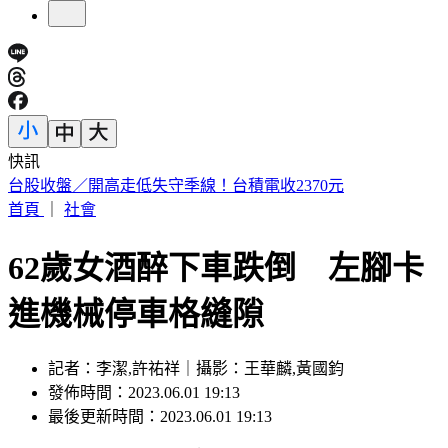
快訊
割頸案乾妹稱「高額賠償毀未來」 楊母痛訴：承勳未來誰
還？
首頁
｜
社會
62歲女酒醉下車跌倒 左腳卡
進機械停車格縫隙
記者：李潔,許祐祥｜攝影：王華麟,黃國鈞
發佈時間：2023.06.01 19:13
最後更新時間：2023.06.01 19:13