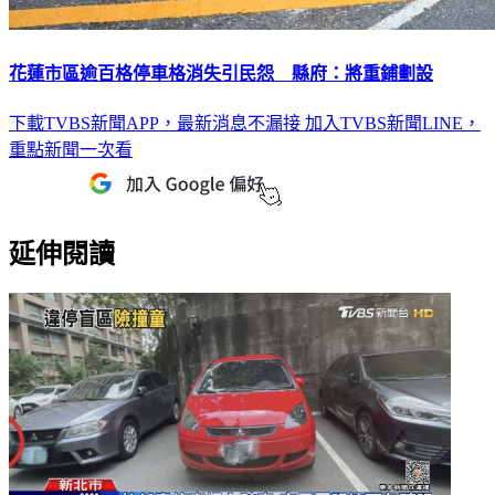
花蓮市區逾百格停車格消失引民怨 縣府：將重鋪劃設
下載TVBS新聞APP，最新消息不漏接
加入TVBS新聞LINE，
重點新聞一次看
延伸閱讀