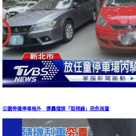
公園旁違停車格外 遭轟擋道「阻視線」恐危孩童