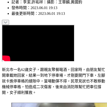
記者
：
李潔,許祐祥
｜
攝影
：
王華麟,黃國鈞
發佈時間：
2023.06.01 19:13
最後更新時間：
2023.06.01 19:13
新北市一名62歲女子，跟親友聚餐喝酒，回家時，由朋友幫忙
開車載她回家，結果一到地下停車場，才剛要開門下車，左腳
就卡進停車格的縫隙中，當場動彈不得，民眾見狀也不敢移動
機械停車格，怕造成二次傷害，後來由消防隊幫忙把車位撐
開，女子順利獲救。