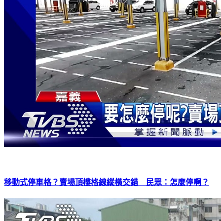
移動式停車格？賣場頂樓格線縱橫交錯 民眾：怎麼停啊？