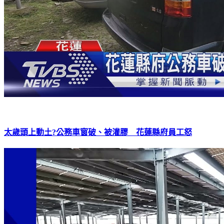
太歲頭上動土?公務車窗破、被灌膠 花蓮縣府員工怒