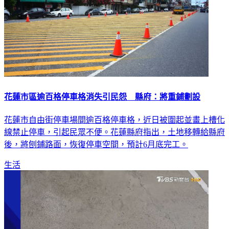
花蓮市區逾百格停車格消失引民怨 縣府：將重鋪劃設
花蓮市自由街停車場間逾百格停車格，近日被圍起並畫上槽化
線禁止停車，引起民眾不便。花蓮縣府指出，土地移轉給縣府
後，將刨鋪路面，恢復停車空間，預計6月底完工。
生活