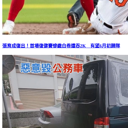
張育成復出！首場復健賽慘繳白卷還吞2K 有望6月初歸隊