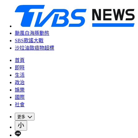
颱風白海豚動態
SBS歌謠大戰
沙拉油致癌物超標
首頁
即時
生活
政治
娛樂
國際
社會
更多