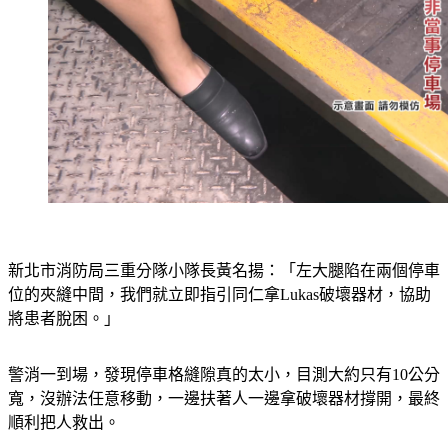
新北市消防局三重分隊小隊長黃名揚：「左大腿陷在兩個停車
位的夾縫中間，我們就立即指引同仁拿Lukas破壞器材，協助
將患者脫困。」
警消一到場，發現停車格縫隙真的太小，目測大約只有10公分
寬，沒辦法任意移動，一邊扶著人一邊拿破壞器材撐開，最終
順利把人救出。