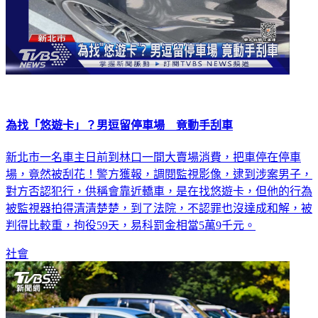
為找「悠遊卡」？男逗留停車場 竟動手刮車
新北市一名車主日前到林口一間大賣場消費，把車停在停車
場，竟然被刮花！警方獲報，調閱監視影像，逮到涉案男子，
對方否認犯行，供稱會靠近轎車，是在找悠遊卡，但他的行為
被監視器拍得清清楚楚，到了法院，不認罪也沒達成和解，被
判得比較重，拘役59天，易科罰金相當5萬9千元。
社會