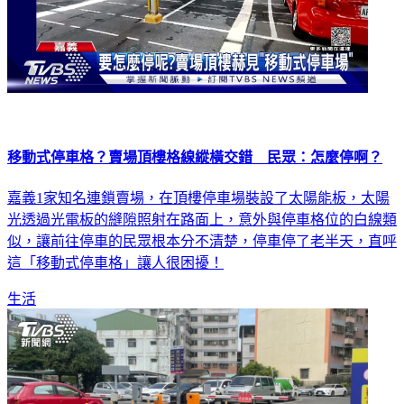
移動式停車格？賣場頂樓格線縱橫交錯 民眾：怎麼停啊？
嘉義1家知名連鎖賣場，在頂樓停車場裝設了太陽能板，太陽
光透過光電板的縫隙照射在路面上，意外與停車格位的白線類
似，讓前往停車的民眾根本分不清楚，停車停了老半天，直呼
這「移動式停車格」讓人很困擾！
生活