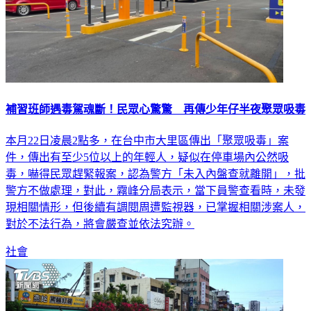
補習班師遇毒駕魂斷！民眾心驚驚 再傳少年仔半夜聚眾吸毒
本月22日凌晨2點多，在台中市大里區傳出「聚眾吸毒」案
件，傳出有至少5位以上的年輕人，疑似在停車場內公然吸
毒，嚇得民眾趕緊報案，認為警方「未入內盤查就離開」，批
警方不做處理，對此，霧峰分局表示，當下員警查看時，未發
現相關情形，但後續有調閱周遭監視器，已掌握相關涉案人，
對於不法行為，將會嚴查並依法究辦。
社會