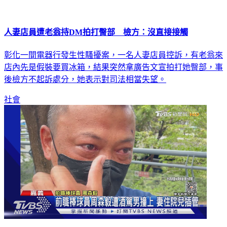
人妻店員遭老翁持DM拍打臀部 檢方：沒直接接觸
彰化一間電器行發生性騷擾案，一名人妻店員控訴，有老翁來
店內先是假裝要買冰箱，結果突然拿廣告文宣拍打她臀部，事
後檢方不起訴處分，她表示對司法相當失望。
社會