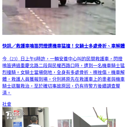
快訊／救護車鳴笛閃燈遭機車猛撞！女騎士多處骨折、車解體
今（23）日上午6時許，一輛安養中心叫的民間救護車，閃燈
鳴笛通過重慶北路二段與民權西路口時，遭到一名機車騎士猛
烈撞騎。女騎士當場倒地，全身有多處骨折、擦挫傷，機車解
體，救護人員獲報到場，分別將原先在救護車上的患者與機車
騎士送醫救治，至於確切事故原因，仍有待警方後續調查釐
清。
社會