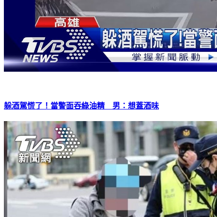
躲酒駕慌了！當警面吞綠油精 男：想蓋酒味