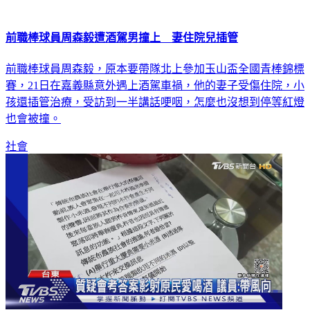
前職棒球員周森毅遭酒駕男撞上 妻住院兒插管
前職棒球員周森毅，原本要帶隊北上參加玉山盃全國青棒錦標
賽，21日在嘉義縣意外遇上酒駕車禍，他的妻子受傷住院，小
孩還插管治療，受訪到一半講話哽咽，怎麼也沒想到停等紅燈
也會被撞。
社會