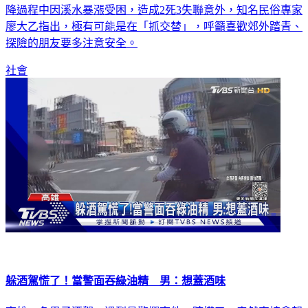
後，將人頭放在瀑布上方嚇阻入侵者。此次10人溯溪團，在溪
降過程中因溪水暴漲受困，造成2死3失聯意外，知名民俗專家
廖大乙指出，極有可能是在「抓交替」，呼籲喜歡郊外踏青、
探險的朋友要多注意安全。
社會
躲酒駕慌了！當警面吞綠油精 男：想蓋酒味