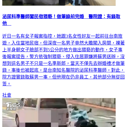
泌尿科準醫師闖民宿猥褻！做筆錄前完婚 醫院證：有錄取
他
近日一名有女子報案指控，她跟3名女性好友一起前往台南旅
遊，入住當地民宿，但深夜一名男子竟然大膽闖入房間，裸著
上半身朝女子臉部不到5公分的地方做出猥褻的動作，女子事
後報案提告，警方依強制猥褻、侵入住居罪嫌將蘇男送辦，沒
想到這名男子不只是一名準新郎，當天不僅先去辦婚禮才做筆
錄，事後也被起底，是台南知名醫院的泌尿科準醫師，對此，
院方證實錄取蘇男一事，但他現在仍非員工，其他部分無從回
答。
社會