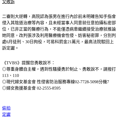
更多新聞：
「最美博士」遭爆傳性感照給人夫　許藍方控毀謗
又敗訴
二審則大逆轉，高院認為張男在進行內診前未明確告知手指會
侵入其陰道治療等內容，且未經當事人同意就任意拍攝私密部
位，已非正當的醫療行為，不能僅憑病患繼續接受治療就推論
她同意，改判張涉及利用醫療機會性侵、妨害秘密罪，分別判
處6月徒刑、30日拘役，可易科罰金21萬元，最高法院駁回上
訴定讞。
《TVBS》提醒您勇敢說不：
◎尊重身體自主權，遇到性騷擾勇於制止、勇敢說不，請撥打
113、110
◎現代婦女基金會 性侵害防治服務專線02-7728-5098分機7
◎婦女救援基金會 02-2555-8595
偷拍