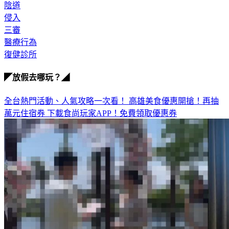
定讞
陰道
侵入
三審
醫療行為
復健診所
◤放假去哪玩？◢
全台熱門活動、人氣攻略一次看！
高雄美食優惠開搶！再抽
萬元住宿券
下載食尚玩家APP！免費領取優惠券