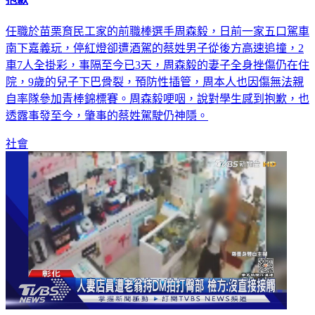
抱歉
任職於苗栗育民工家的前職棒選手周森毅，日前一家五口駕車
南下嘉義玩，停紅燈卻遭酒駕的蔡姓男子從後方高速追撞，2
車7人全掛彩，事隔至今已3天，周森毅的妻子全身挫傷仍在住
院，9歲的兒子下巴骨裂，預防性插管，周本人也因傷無法親
自率隊參加青棒錦標賽。周森毅哽咽，說對學生感到抱歉，也
透露事發至今，肇事的蔡姓駕駛仍神隱。
社會