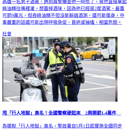
高雄一名男子酒駕，遇到員警攔查他一時慌了，竟然直接拿起
綠油精往嘴裡灌，想蓋掉酒味，因為他已經是2度酒駕，最重
可罰9萬元，但吞綠油精不但沒能躲過酒測，還可能傷身，中
毒嚴重的話還可能出現呼吸急促、昏迷或抽搐，相當危險。
社會
甩「行人地獄」臭名！全國警察硬起來 2周開罰1.4萬件