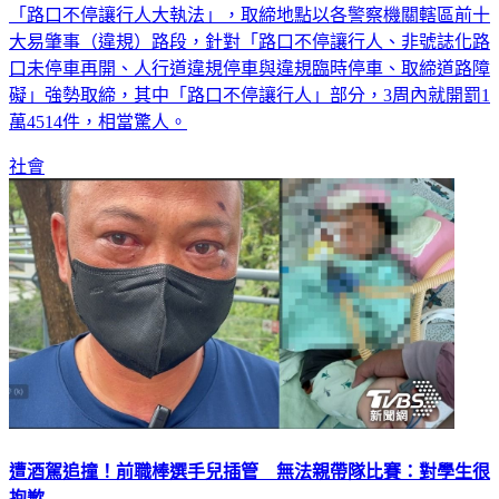
為擺脫「行人地獄」臭名，警政署自5月1日起實施全國同步
「路口不停讓行人大執法」，取締地點以各警察機關轄區前十
大易肇事（違規）路段，針對「路口不停讓行人、非號誌化路
口未停車再開、人行道違規停車與違規臨時停車、取締道路障
礙」強勢取締，其中「路口不停讓行人」部分，3周內就開罰1
萬4514件，相當驚人。
社會
遭酒駕追撞！前職棒選手兒插管 無法親帶隊比賽：對學生很