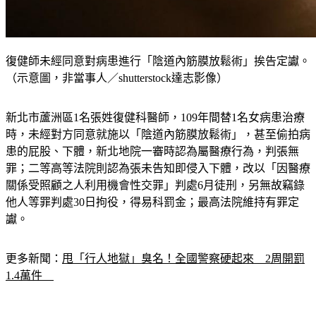
復健師未經同意對病患進行「陰道內筋膜放鬆術」挨告定讞。
（示意圖，非當事人／shutterstock達志影像）
新北市蘆洲區1名張姓復健科醫師，109年間替1名女病患治療
時，未經對方同意就施以「陰道內筋膜放鬆術」，甚至偷拍病
患的屁股、下體，新北地院一審時認為屬醫療行為，判張無
罪；二等高等法院則認為張未告知即侵入下體，改以「因醫療
關係受照顧之人利用機會性交罪」判處6月徒刑，另無故竊錄
他人等罪判處30日拘役，得易科罰金；最高法院維持有罪定
讞。
更多新聞：
甩「行人地獄」臭名！全國警察硬起來　2周開罰
1.4萬件　