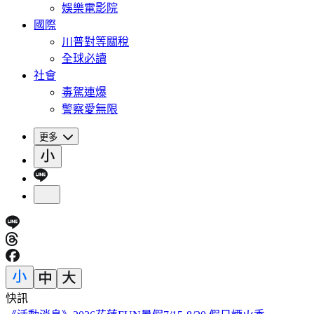
娛樂電影院
國際
川普對等關稅
全球必讀
社會
毒駕連爆
警察愛無限
更多
快訊