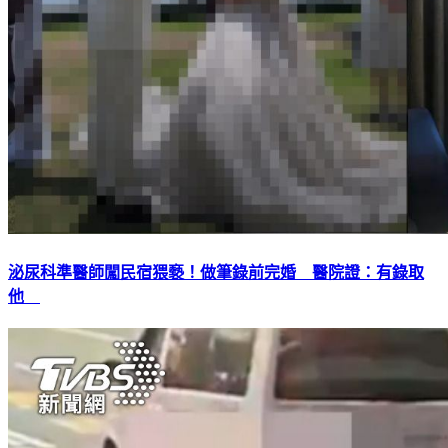
泌尿科準醫師闖民宿猥褻！做筆錄前完婚 醫院證：有錄取
他