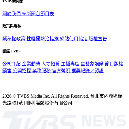
TVBS新聞網
關於我們
56新聞台節目表
政策與隱私
隱私權政策
性騷擾防治措施
網站使用協定
版權宣告
認識 TVBS
公司介紹
企業動態
人才招募
主播專區
星藝象娛樂
節目版權
銷售
公開招標
業務服務
官方聲明
獲獎紀錄／認證
2026 © TVBS Media Inc. All Rights Reserved. 台北市內湖區瑞
光路451號 | 聯利媒體股份有限公司