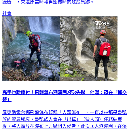
後，律師也代表家屬向全國社會大眾徵求案發當日的「行車紀
錄器」，來還原當時賴男墜樓時的蛛絲馬跡。
社會
高手也難應付！飛龍瀑布溯溪團2死3失聯 他曝：恐在「抓交
替」
屏東縣霧台鄉飛龍瀑布舊稱「人頭瀑布」，一直以來都是魯凱
族的禁忌秘境，魯凱族人會在「出草」（獵人頭）任務結束