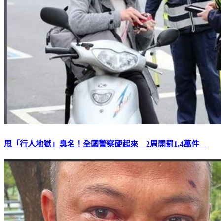
甩「行人地獄」臭名！全國警察硬起來 2周開罰1.4萬件