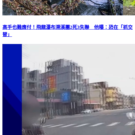
高手也難應付！飛龍瀑布溯溪團2死3失聯 他曝：恐在「抓交
替」