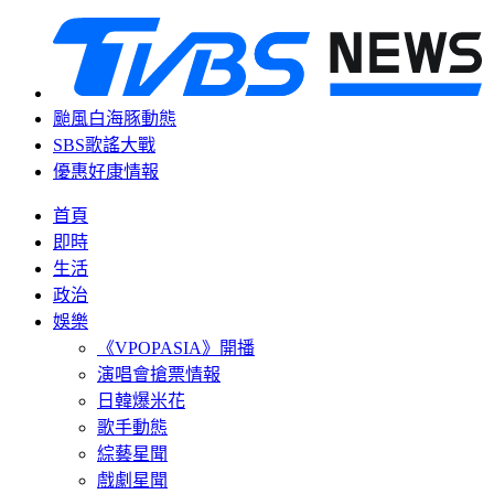
颱風白海豚動態
SBS歌謠大戰
優惠好康情報
首頁
即時
生活
政治
娛樂
《VPOPASIA》開播
演唱會搶票情報
日韓爆米花
歌手動態
綜藝星聞
戲劇星聞