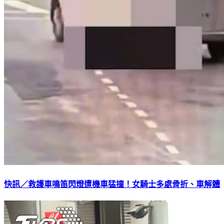
快訊／救護車鳴笛閃燈遭機車猛撞！女騎士多處骨折、車解體