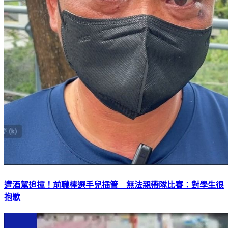
遭酒駕追撞！前職棒選手兒插管 無法親帶隊比賽：對學生很
抱歉