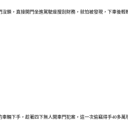
門沒鎖，直接開門坐進駕駛座搜刮財務，就怕被發現，下車後輕
的車輛下手，趁著四下無人開車門犯案，這一次偷竊得手40多萬