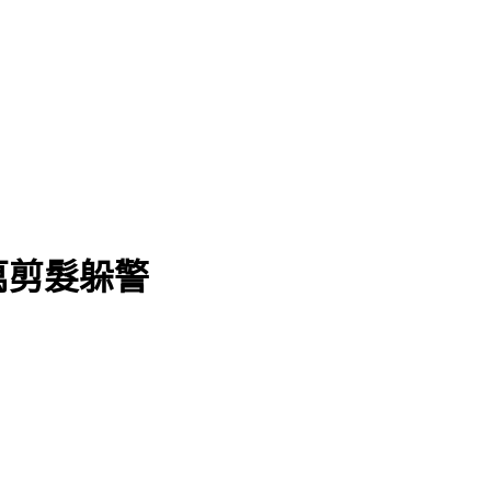
實
萬剪髮躲警