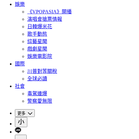
娛樂
《VPOPASIA》開播
演唱會搶票情報
日韓爆米花
歌手動態
綜藝星聞
戲劇星聞
娛樂電影院
國際
川普對等關稅
全球必讀
社會
毒駕連爆
警察愛無限
更多