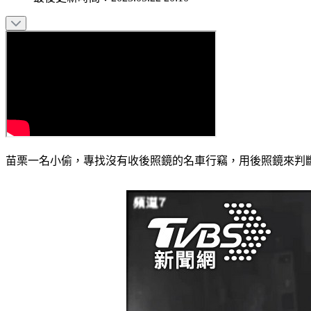
苗栗一名小偷，專找沒有收後照鏡的名車行竊，用後照鏡來判斷