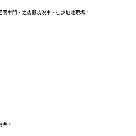
輕關車門，之後假裝沒事，徒步逃離現場。
現金。