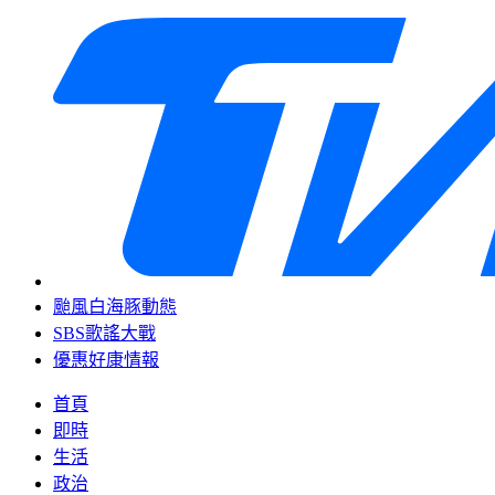
颱風白海豚動態
SBS歌謠大戰
優惠好康情報
首頁
即時
生活
政治