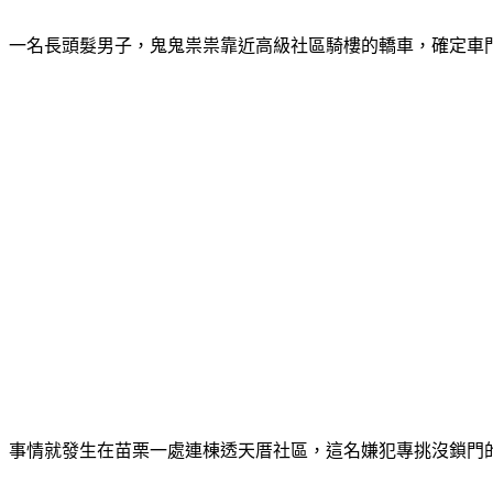
一名長頭髮男子，鬼鬼祟祟靠近高級社區騎樓的轎車，確定車
事情就發生在苗栗一處連棟透天厝社區，這名嫌犯專挑沒鎖門