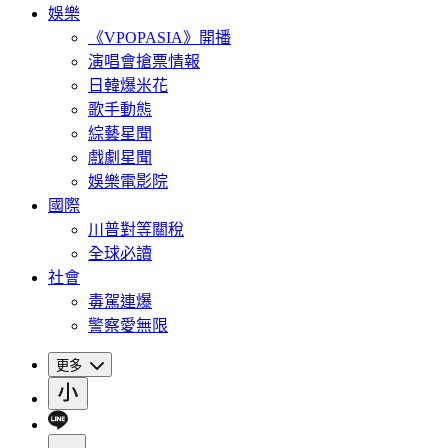
娛樂
《VPOPASIA》開播
演唱會搶票情報
日韓爆米花
歌手動態
綜藝星聞
戲劇星聞
娛樂電影院
國際
川普對等關稅
全球必讀
社會
毒駕連爆
警察愛無限
更多