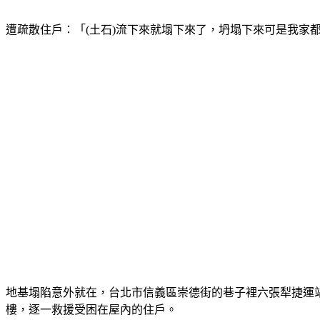
遭疏散住戶：「(土石)流下來就塌下來了，坍塌下來可是我家
地基塌陷意外就在，台北市信義區崇德街的巷子裡六張犁捷運
樓，逐一救援受困在屋內的住戶。