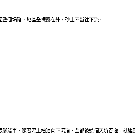
面整個塌陷，地基全裸露在外，砂土不斷往下流。
跟腳踏車，隨著泥土柏油向下沉淪，全都被這個天坑吞噬，就連