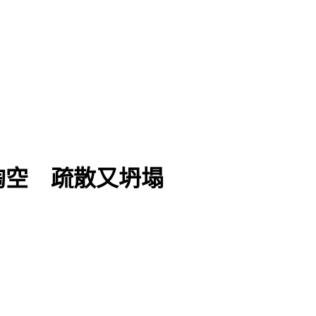
掏空 疏散又坍塌