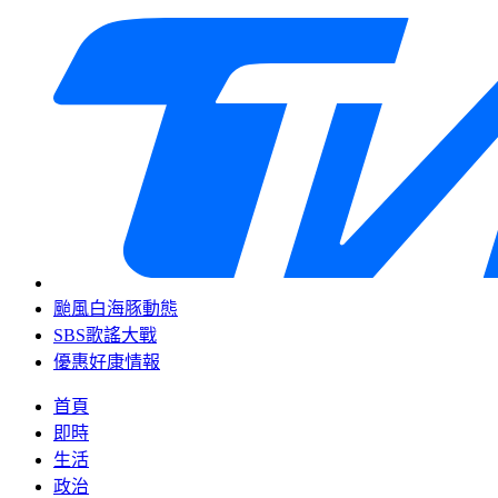
颱風白海豚動態
SBS歌謠大戰
優惠好康情報
首頁
即時
生活
政治