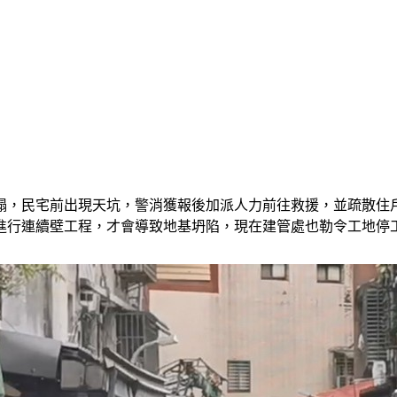
塌，民宅前出現天坑，警消獲報後加派人力前往救援，並疏散住
進行連續壁工程，才會導致地基坍陷，現在建管處也勒令工地停