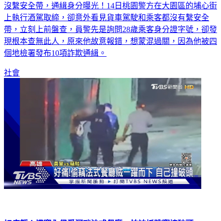
沒繫安全帶，通緝身分曝光！14日桃園警方在大園區的埔心街
上執行酒駕取締，卻意外看見貨車駕駛和乘客都沒有繫安全
帶，立刻上前盤查，員警先是詢問28歲乘客身分證字號，卻發
現根本查無此人，原來他故意報錯，想蒙混過關，因為他被四
個地檢署發布10項詐欺通緝。
社會