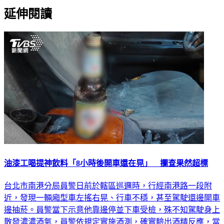
延伸閱讀
油漆工喝提神飲料「8小時後開車還在晃」 攔查果然超標
台北市南港分局員警日前於轄區巡邏時，行經南港路一段附
近，發現一輛廂型車左搖右晃、行車不穩，甚至駕駛還邊開車
邊抽菸。員警當下示意他靠邊停並下車受檢，殊不知駕駛身上
散發濃濃酒氣，員警依規定實施酒測，確實驗出酒精反應，當