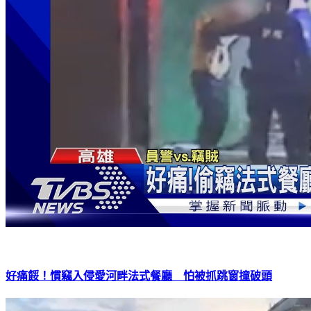
好痛餒！慣竊入侵愛河畔法式餐廳 怕被抓跳窗撞破頭