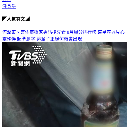
健身房
◤人氣夯文◢
何潤東、曹佑寧獨家專訪搶先看
8月緣分排行榜 這星座遇見心
靈夥伴
超準測字!這輩子正緣何時會出現