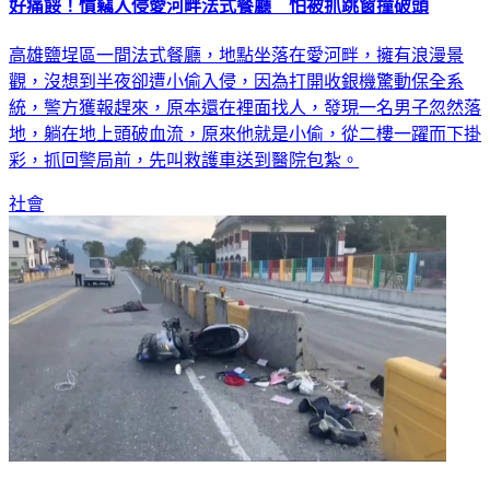
好痛餒！慣竊入侵愛河畔法式餐廳 怕被抓跳窗撞破頭
高雄鹽埕區一間法式餐廳，地點坐落在愛河畔，擁有浪漫景
觀，沒想到半夜卻遭小偷入侵，因為打開收銀機驚動保全系
統，警方獲報趕來，原本還在裡面找人，發現一名男子忽然落
地，躺在地上頭破血流，原來他就是小偷，從二樓一躍而下掛
彩，抓回警局前，先叫救護車送到醫院包紮。
社會