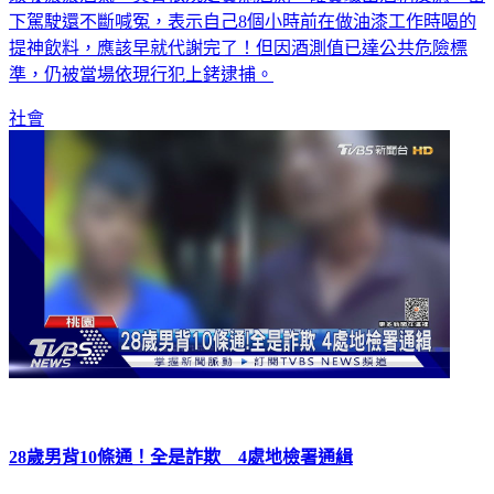
下駕駛還不斷喊冤，表示自己8個小時前在做油漆工作時喝的
提神飲料，應該早就代謝完了！但因酒測值已達公共危險標
準，仍被當場依現行犯上銬逮捕。
社會
28歲男背10條通！全是詐欺 4處地檢署通緝