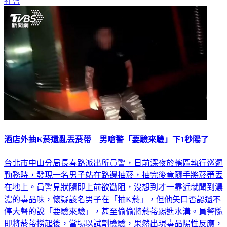
社會
酒店外抽K菸還亂丟菸蒂 男嗆警「要驗來驗」下1秒陽了
台北市中山分局長春路派出所員警，日前深夜於轄區執行巡邏
勤務時，發現一名男子站在路邊抽菸，抽完後竟隨手將菸蒂丟
在地上。員警見狀隨即上前欲勸阻，沒想到才一靠近就聞到濃
濃的毒品味，懷疑該名男子在「抽K菸」，但他矢口否認還不
停大聲的說「要驗來驗」，甚至偷偷將菸蒂踢進水溝。員警隨
即將菸蒂撈起後，當場以試劑檢驗，果然出現毒品陽性反應，