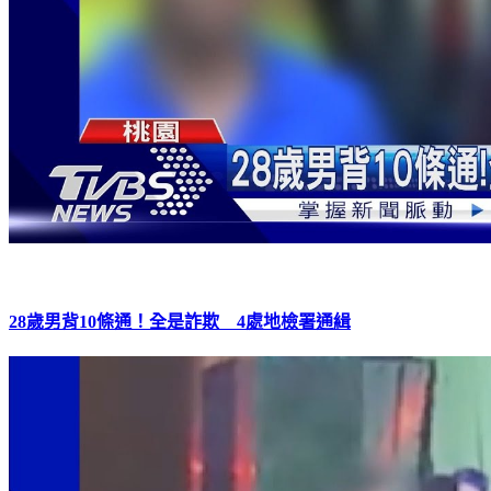
28歲男背10條通！全是詐欺 4處地檢署通緝