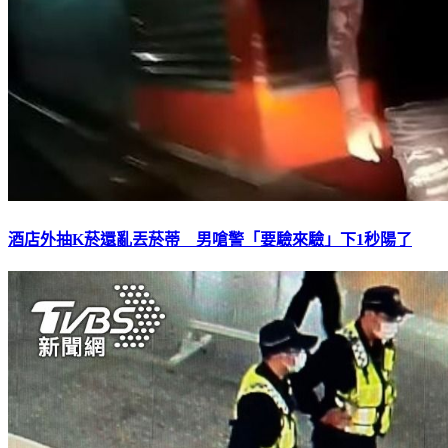
酒店外抽K菸還亂丟菸蒂 男嗆警「要驗來驗」下1秒陽了