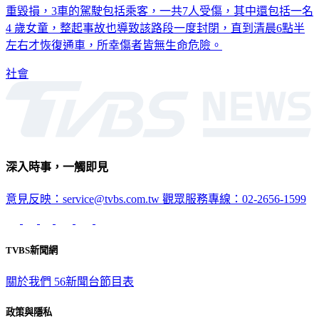
重毀損，3車的駕駛包括乘客，一共7人受傷，其中還包括一名
4 歲女童，整起事故也導致該路段一度封閉，直到清晨6點半
左右才恢復通車，所幸傷者皆無生命危險。
社會
深入時事，一觸即見
意見反映：service@tvbs.com.tw
觀眾服務專線：02-2656-1599
TVBS新聞網
關於我們
56新聞台節目表
政策與隱私