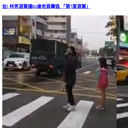
扯! 林男酒駕撞82歲老翁肇逃 「第7度酒駕」