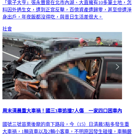
「電子大亨」張永豐曾在北市內湖、大直擁有10多筆土地，怎
料因外遇生女，遭到正宮反擊，百億資產遭歸零，甚至慘遭淨
身出戶，年夜飯都沒得吃，與昔日生活差很大。
社會
周末清晨重大車禍！國三3車追撞7人傷 一家四口困車內
國號三號苗栗後龍的南下路段，今（15）日清晨5點多發生重
大車禍，1輛貨車以及2輛小客車，不明原因發生碰撞，車輛嚴