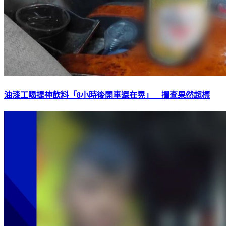
油漆工喝提神飲料「8小時後開車還在晃」 攔查果然超標