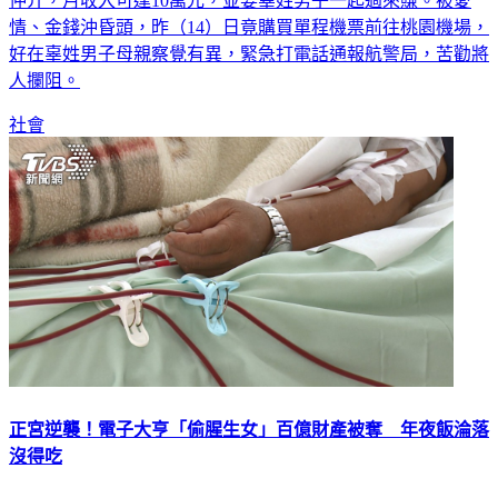
仲介，月收入可達10萬元，並要辜姓男子一起過來賺。被愛
情、金錢沖昏頭，昨（14）日竟購買單程機票前往桃園機場，
好在辜姓男子母親察覺有異，緊急打電話通報航警局，苦勸將
人攔阻。
社會
正宮逆襲！電子大亨「偷腥生女」百億財產被奪 年夜飯淪落
沒得吃