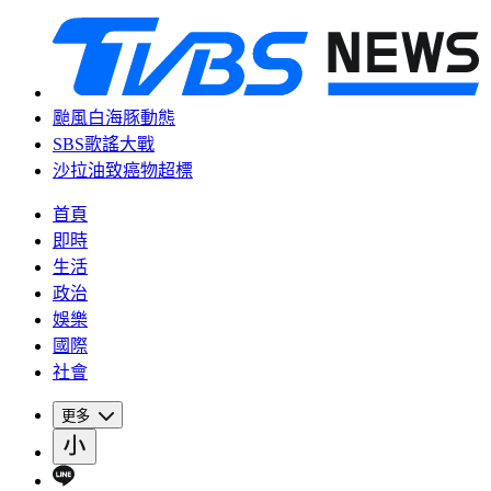
颱風白海豚動態
SBS歌謠大戰
沙拉油致癌物超標
首頁
即時
生活
政治
娛樂
國際
社會
更多