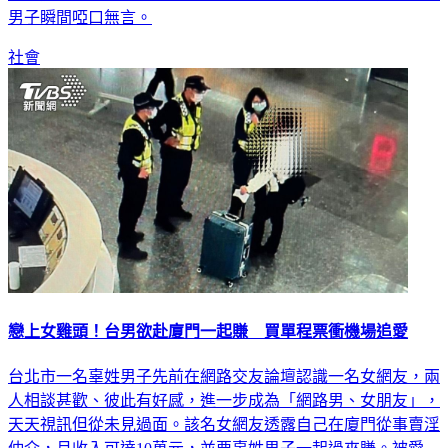
男子瞬間啞口無言。
社會
戀上女雞頭！台男欲赴廈門一起賺 買單程票衝機場追愛
台北市一名辜姓男子先前在網路交友論壇認識一名女網友，兩
人相談甚歡、彼此有好感，進一步成為「網路男、女朋友」，
天天視訊但從未見過面。該名女網友透露自己在廈門從事賣淫