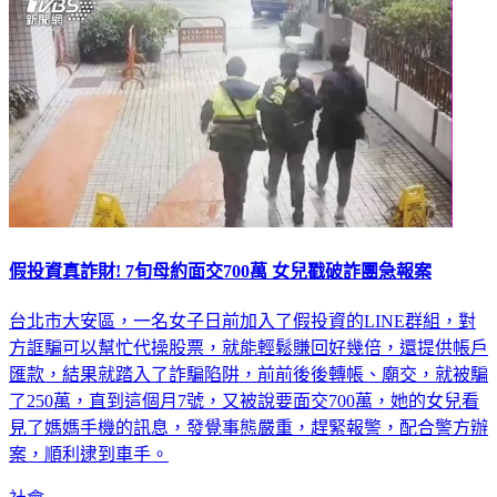
假投資真詐財! 7旬母約面交700萬 女兒戳破詐團急報案
台北市大安區，一名女子日前加入了假投資的LINE群組，對
方誆騙可以幫忙代操股票，就能輕鬆賺回好幾倍，還提供帳戶
匯款，結果就踏入了詐騙陷阱，前前後後轉帳、廟交，就被騙
了250萬，直到這個月7號，又被說要面交700萬，她的女兒看
見了媽媽手機的訊息，發覺事態嚴重，趕緊報警，配合警方辦
案，順利逮到車手。