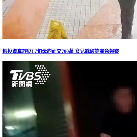
假投資真詐財! 7旬母約面交700萬 女兒戳破詐團急報案