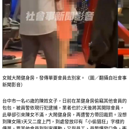
女賊大鬧健身房，發傳單要會員去別家。（圖／翻攝自社會事
新聞影音）
台中市一名45歲的陳姓女子，日前在某健身房偷竊其他會員的
包包，被員警依現行犯逮捕，業者也於2天後將其開除會員，
此舉卻引來陳女不滿，大鬧健身房，再遭警方帶回裁罰。沒想
到陳女隔3天又二度上門，到處發放印有「小偷猖狂」字樣的
傳單，要其他會員到別家運動，又與員工、員警爆發口角，衝