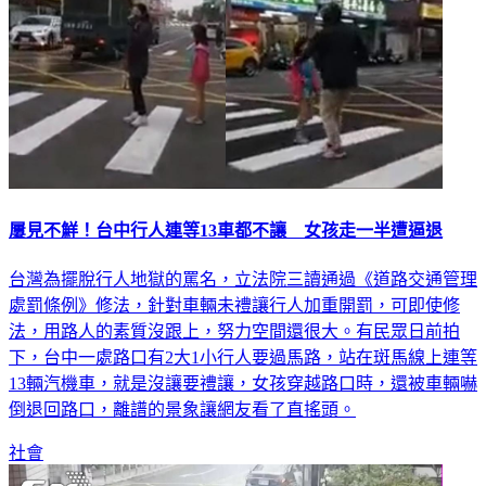
屢見不鮮！台中行人連等13車都不讓 女孩走一半遭逼退
台灣為擺脫行人地獄的罵名，立法院三讀通過《道路交通管理
處罰條例》修法，針對車輛未禮讓行人加重開罰，可即使修
法，用路人的素質沒跟上，努力空間還很大。有民眾日前拍
下，台中一處路口有2大1小行人要過馬路，站在斑馬線上連等
13輛汽機車，就是沒讓要禮讓，女孩穿越路口時，還被車輛嚇
倒退回路口，離譜的景象讓網友看了直搖頭。
社會