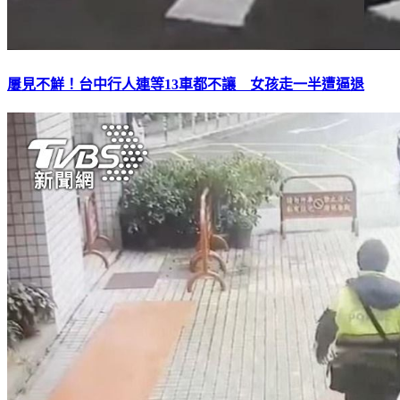
屢見不鮮！台中行人連等13車都不讓 女孩走一半遭逼退