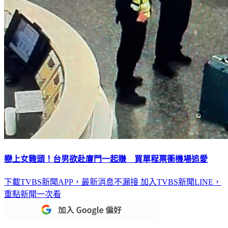
戀上女雞頭！台男欲赴廈門一起賺 買單程票衝機場追愛
下載TVBS新聞APP，最新消息不漏接
加入TVBS新聞LINE，
重點新聞一次看