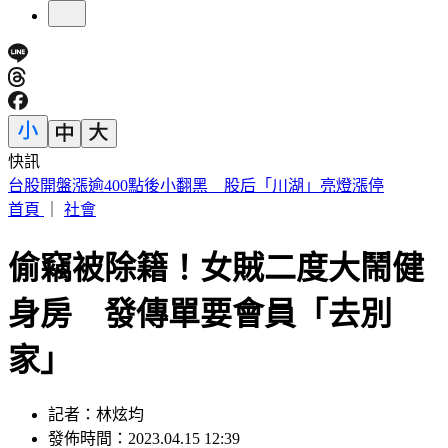
快訊
國1彰化「3車連環撞」！休旅車扭成廢鐵 駕駛受困骨折
首頁
｜
社會
偷竊被除籍！女賊二度大鬧健
身房 發傳單要會員「去別
家」
記者：林炫均
發佈時間：2023.04.15 12:39