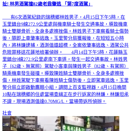
扯! 林男酒駕撞82歲老翁肇逃 「第7度酒駕」
有6次酒駕紀錄的瑞穗鄉林姓男子，4月15日下午5時，在
玉里鎮台9線272.9公里處與機車騎士發生交通事故，導致機車
騎士雙腿骨折、全身多處擦挫傷。林姓男子下車察看騎士傷勢
後，隨即上車肇事逃逸。玉里警分局獲報後，在短短五小時
內，將林嫌逮捕，酒測值還超標，全案依肇事逃逸、酒駕公共
危險罪移送花蓮地檢署偵辦。 4月14日下午5時，花蓮縣玉
里鎮台9線272.9公里處南下車道，發生一起交通事故。林姓男
子（62歲、無駕照）駕駛小客車與陳姓男子（82歲、有駕照）
騎乘機車發生碰撞。導致陳姓騎士雙腿骨折、全身多處擦挫
傷，林姓駕駛下車察看陳姓騎士傷勢後，立即駕車逃逸。玉里
警分局立即啟動鷹眼小組，調閱上百支監視器，4月15日晚間
10點在瑞穗鄉的住處當場查緝正在步行返家的林嫌，林嫌坦承
不諱，現場酒測值達0.70MG/L，當場帶返所偵辦。
社會