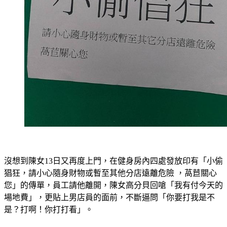
沒想到陳女13日又再度上門，在健身房內四處發放印有「小偷
猖狂，請小心隨身財物或暫至其他分店遠離危險 ，萵苣關心
您」的傳單，員工請他離開，陳女高分貝回嗆「我有付今天的
場地費」，更貼上男店員的面前，不斷逼問「你要打我是不
是？打啊！你打打看」。