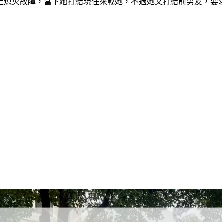
上熄火故障，當下她打給現任來載她，不過她又打給前男友，要