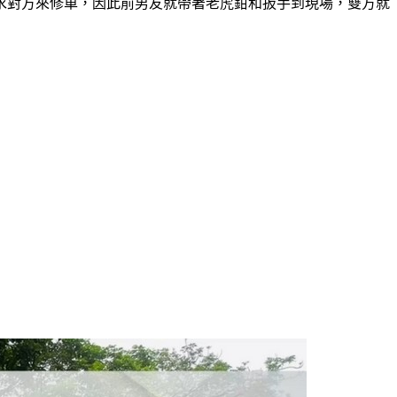
求對方來修車，因此前男友就帶著老虎鉗和扳手到現場，雙方就