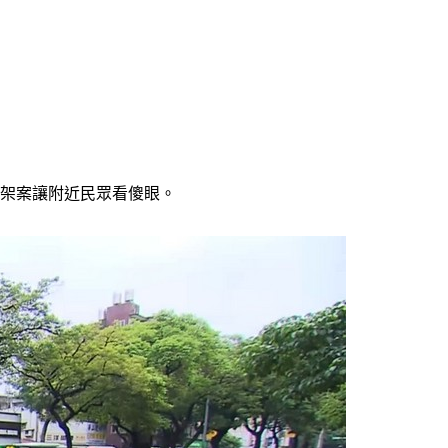
打架案讓附近民眾看傻眼。