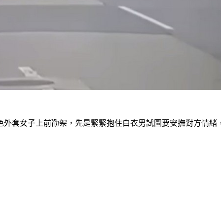
色外套女子上前勸架，先是緊緊抱住白衣男試圖要安撫對方情緒