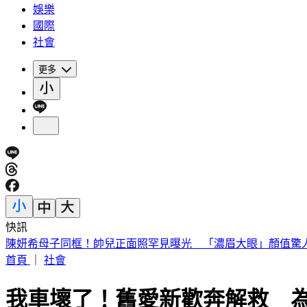
娛樂
國際
社會
更多
快訊
快訊／高雄光華夜市轎車暴衝！釀12車事故3傷 600戶大停電
首頁
｜
社會
我車壞了！舊愛新歡奔解救 