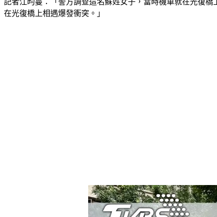
記者江昀蔓：「警方調查這名蘇姓女子，當時機車就在光復橋
在光復橋上相遇爆發衝突。」