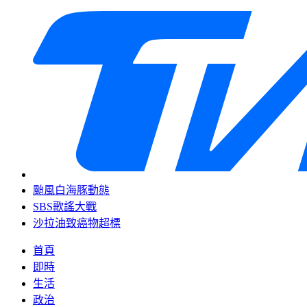
颱風白海豚動態
SBS歌謠大戰
沙拉油致癌物超標
首頁
即時
生活
政治