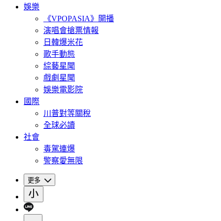
娛樂
《VPOPASIA》開播
演唱會搶票情報
日韓爆米花
歌手動態
綜藝星聞
戲劇星聞
娛樂電影院
國際
川普對等關稅
全球必讀
社會
毒駕連爆
警察愛無限
更多