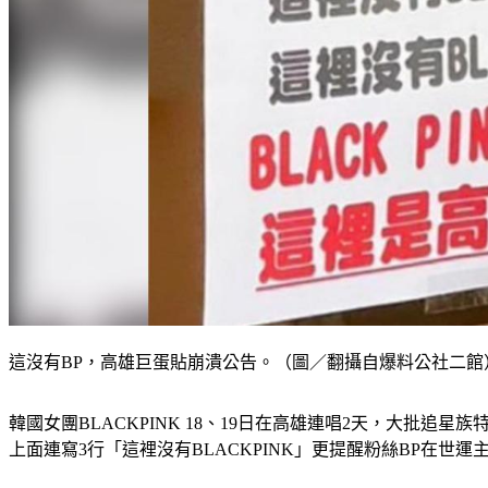
這沒有BP，高雄巨蛋貼崩潰公告。（圖／翻攝自爆料公社二館
韓國女團BLACKPINK 18、19日在高雄連唱2天，大
上面連寫3行「這裡沒有BLACKPINK」更提醒粉絲BP在