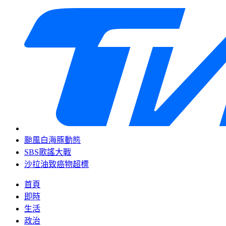
颱風白海豚動態
SBS歌謠大戰
沙拉油致癌物超標
首頁
即時
生活
政治