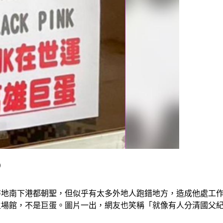
）
批追星族特地南下港都朝聖，但似乎有太多外地人跑錯地方，造成他處
世運主場館，不是巨蛋。圖片一出，網友也笑稱「就像有人分清國父