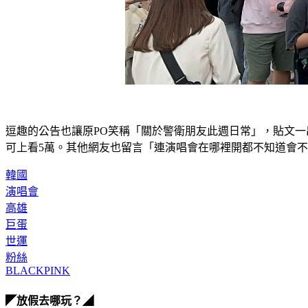
逗趣的公告也讓原PO笑稱「關於警衛朋友此週日常」，貼文一
可上看5萬。其他網友也留言「連演唱會在哪裡開都不知道會
韓國
演唱會
高雄
巨蛋
世運
粉絲
BLACKPINK
◤放假去哪玩？◢