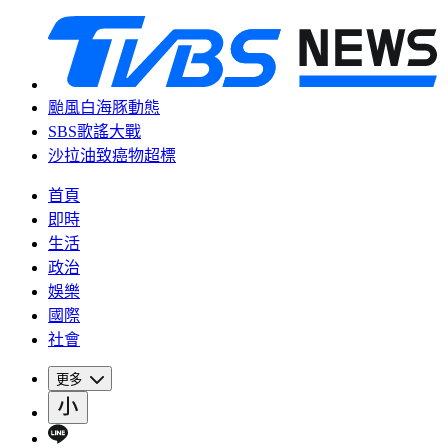
颱風白海豚動態
SBS歌謠大戰
沙拉油致癌物超標
首頁
即時
生活
政治
娛樂
國際
社會
更多