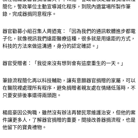
就在楊庭豪器官捐贈當天中午12點，警政署核定器官捐贈流程
簡化，警政單位主動宣導減化程序，到院內適當場所製作筆
錄，完成器捐同意程序。
器官勸募小組召集人周迺寬：「因為我們的通訊軟體進步都電
子化，就像視訊我們遠距醫療這種，很多就是用遠距的方式，
科技的方法來做這溝通，身分的認定確認。」
器官受贈者：「我從來沒有想到會有這麼重生的一天。」
筆錄流程簡化再以科技輔助，讓有意願器官捐贈的家屬，可以
在醫院裡處理所有程序，避免捐贈者親友處在情緒低落時，不
只要安排後事還得兩頭跑。
楊庭豪因公殉職，雖然沒有辦法再替民眾維護治安，但他的案
件讓更多人，了解器官捐贈的重要，間接改善器捐流程，也是
他留下的寶貴禮物。