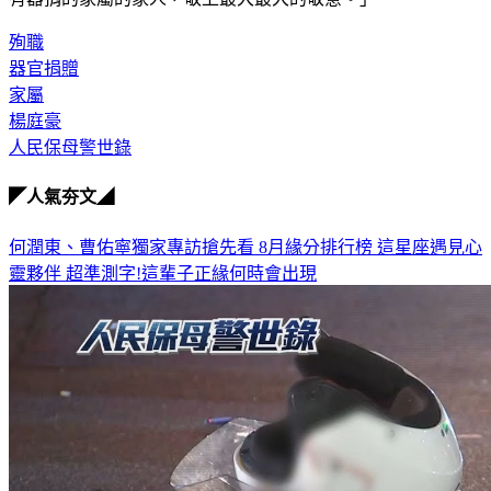
有器捐的家屬的家人，敬上最大最大的敬意。」
殉職
器官捐贈
家屬
楊庭豪
人民保母警世錄
◤人氣夯文◢
何潤東、曹佑寧獨家專訪搶先看
8月緣分排行榜 這星座遇見心
靈夥伴
超準測字!這輩子正緣何時會出現