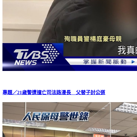
專題／21歲警遭撞亡司法路漫長 父替子討公道