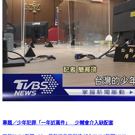
專題／少年犯罪「一年近萬件」 少輔會介入缺配套