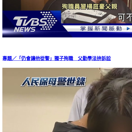
專題／「仍會讓他從警」獨子殉職 父勤學法拚訴訟