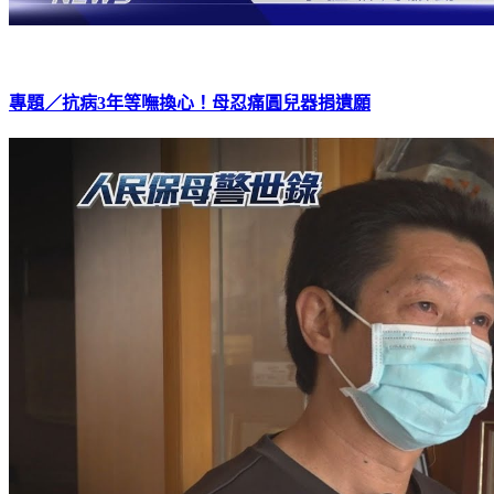
專題／抗病3年等嘸換心！母忍痛圓兒器捐遺願