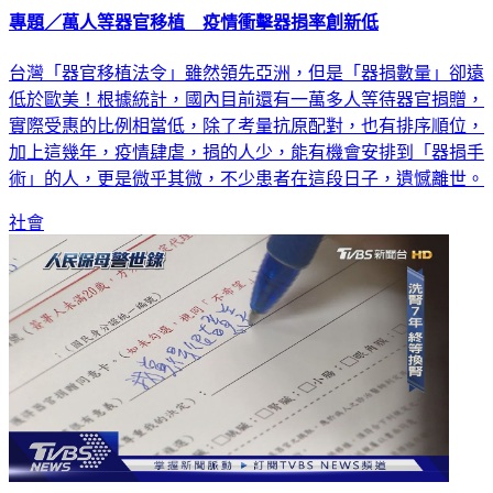
專題／萬人等器官移植 疫情衝擊器捐率創新低
台灣「器官移植法令」雖然領先亞洲，但是「器捐數量」卻遠
低於歐美！根據統計，國內目前還有一萬多人等待器官捐贈，
實際受惠的比例相當低，除了考量抗原配對，也有排序順位，
加上這幾年，疫情肆虐，捐的人少，能有機會安排到「器捐手
術」的人，更是微乎其微，不少患者在這段日子，遺憾離世。
社會