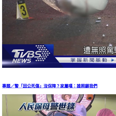
專題／警「因公死傷」沒保障？家屬嘆：誰照顧我們