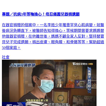
專題／抗病3年等嘸換心！母忍痛圓兒器捐遺願
在器官捐贈的個案中，一名李姓少年罹患罕見心肌病變，就醫
後病況急轉直下，被醫師告知得換心，等候期間曾要求媽媽替
他做器官捐贈，在他離世後，媽媽不顧全家人反對，堅持替寶
貝兒子完成遺願，捐出皮膚、眼角膜、和骨骼等等，幫助超過
50個家庭。
社會