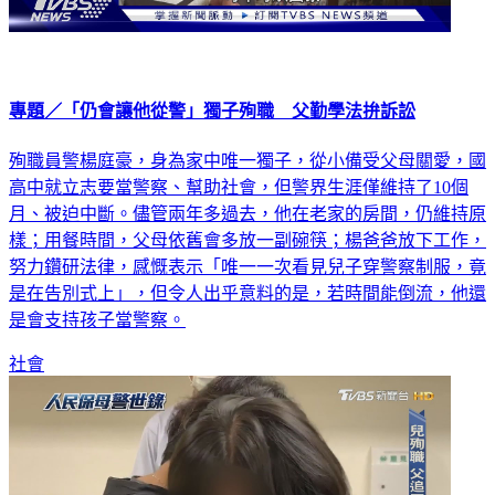
專題／「仍會讓他從警」獨子殉職 父勤學法拚訴訟
殉職員警楊庭豪，身為家中唯一獨子，從小備受父母關愛，國
高中就立志要當警察、幫助社會，但警界生涯僅維持了10個
月、被迫中斷。儘管兩年多過去，他在老家的房間，仍維持原
樣；用餐時間，父母依舊會多放一副碗筷；楊爸爸放下工作，
努力鑽研法律，感慨表示「唯一一次看見兒子穿警察制服，竟
是在告別式上」，但令人出乎意料的是，若時間能倒流，他還
是會支持孩子當警察。
社會