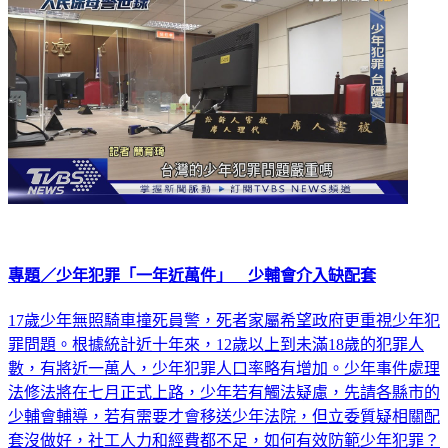
專題／少年犯罪「一年近萬件」 少輔會介入缺配套
17歲少年無照騎車撞死員警，死者家屬希望政府更重視少年犯
罪問題。根據統計近十年來，12歲以上到未滿18歲的犯罪人
數，有將近一萬人，少年犯罪人口率略有增加。少年事件處理
法修法將在七月正式上路，少年若有觸法疑慮，先請各縣市的
少輔會輔導，若有需要才會移送少年法院，但立委質疑相關配