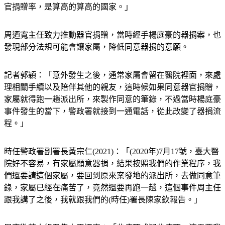
風氣是善良的，至上的精神讓民眾國人，在亞洲國家我們是器
官捐贈率，是算高的算高的國家。」
周迺寬主任致力推動器官捐贈，當時經手楊庭豪的器捐案，也
發現部分法規可能會讓家屬，降低同意器捐的意願。
記者郭穎：「意外發生之後，通常家屬會留在醫院裡面，來處
理相關手續以及陪伴其他的親友，這時候如果同意器官捐贈，
家屬就得跑一趟派出所，來製作同意的筆錄，不過當時楊庭豪
事件發生的當下，警政署就接到一通電話，從此改變了器捐流
程。」
時任警政署副署長黃宗仁(2021)：「(2020年)7月17號，臺大醫
院好不容易，有家屬願意器捐，結果按照我們的作業程序，我
們還要請這個家屬，要回到原來案發地的派出所，去做同意筆
錄，家屬已經在痛苦了，竟然還要再跑一趟，這個事件周主任
跟我講了之後，我就跟我們的(時任)署長陳家欽報告。」