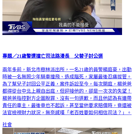
專題／21歲警遭撞亡司法路漫長 父替子討公道
兩年多前，新北市樹林派出所，一名21歲的員警楊庭豪，出勤
時被一名無照少年騎車撞飛、造成腦死，家屬最後忍痛拔管。
為了幫兒子討回公平正義，案件訴訟至今，每次開庭，楊爸爸
都得從台中北上親自出庭，但迎接他的，卻是一次次的失望！
楊爸爸指控對方企圖脫罪、沒有一句道歉，而且他認為有連帶
責任的車主，最後竟也不起訴，甚至當他要求賠償時，竟還被
法官檢視財力狀況，無奈感嘆「老百姓要如何相信司法？」。
社會