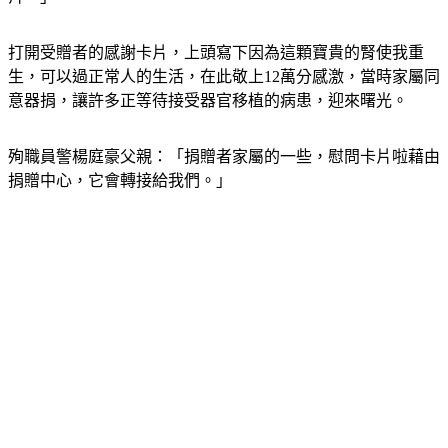
片。」
打開受贈者的感謝卡片，上頭寫下因為這顆寶貴的腎使我重
生，可以過正常人的生活，在此敬上12萬分感激，當時家屬同
意器捐，讓許多正等待接受器官移植的病患，迎來曙光。
殉職員警楊庭豪父親：「捐贈者家屬的一些，慰問卡片啦藉由
捐贈中心，它會轉接給我們。」