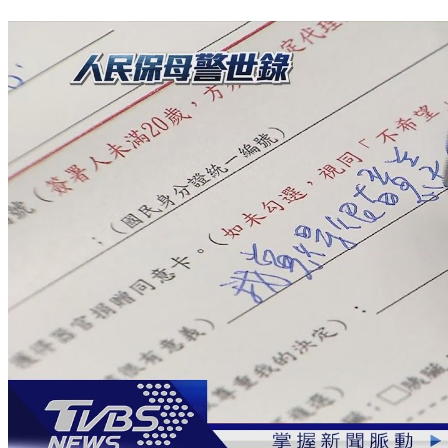
專題／萬人等器官移植 疫情衝擊器捐率創新低