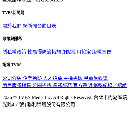
觀眾服務專線：02-2656-1599
TVBS新聞網
關於我們
56新聞台節目表
政策與隱私
隱私權政策
性騷擾防治措施
網站使用協定
版權宣告
認識 TVBS
公司介紹
企業動態
人才招募
主播專區
星藝象娛樂
節目版權銷售
公開招標
業務服務
官方聲明
獲獎紀錄／認證
2026 © TVBS Media Inc. All Rights Reserved. 台北市內湖區瑞
光路451號 | 聯利媒體股份有限公司