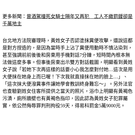
更多新聞：
曾酒駕撞死女騎士隔年又再犯　工人不繳罰鍰卻是
千萬地主
台北地方法院審理時，黃姓女子否認塗抹糞便攻擊，還說這都
是對方捏造的，是因為當時手上沾了糞便甩動時不慎沾染到，
甚至強調前前後後和房東用手機對話7分鐘，短時間內根本無
法做這麼多事。但事後房東出示雙方對話截圖，明顯看到黃姓
女子說「若她下次再這樣的話要小心我怎麼對付她…這次是用
大便抹在她身上而已喔！下次我就直接抹在她的臉上…」、
「這次抹大便潑糞事件讓她學會教訓終身難忘～」。另外法官
也查驗劉姓女住客所提供之當天的照片，浴巾上明顯有黃褐色
污漬，廁所牆壁也有黃褐色指印，因此認為黃姓女子犯罪屬
實，依公然侮辱罪判刑拘役59天，得易科罰金5萬9000元。