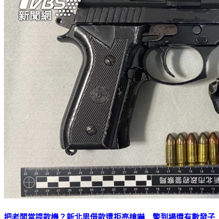
把老闆當提款機？新北男借款遭拒亮槍嚇 警到場還有數發子
彈