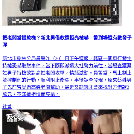
把老闆當提款機？新北男借款遭拒亮槍嚇 警到場還有數發子
彈
新北市樹林分局員警昨（20）日下午獲報，轄區一間車行發生
持槍恐嚇取財事件，當下隨即派遣大批警力前往，當場查獲蔡
姓男子持槍欲對高姓老闆攻擊，情緒激動。員警當下馬上制止
並控制他的行動，順利阻止衝突，事後調查發現，原來蔡姓男
子先前曾受過高姓老闆幫助，最近又缺錢才會來找對方借款2
萬元，不滿遭拒憤而亮槍。
社會