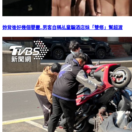
妳背後好幾個嬰靈..男客自稱乩童騙酒店妹「雙修」幫超渡