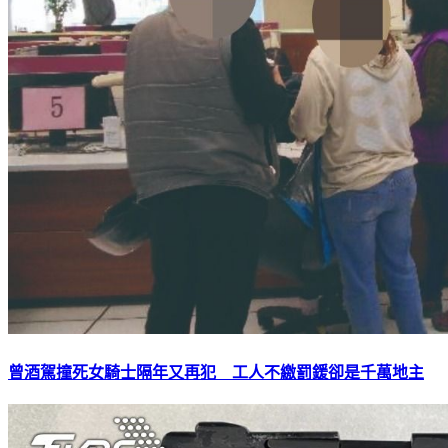
曾酒駕撞死女騎士隔年又再犯 工人不繳罰鍰卻是千萬地主