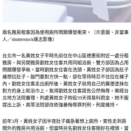
兩名雅房租客因為使用廁所問題爆發衝突。（示意圖、非當事
人／shutterstock達志影像）
台北市一名黃姓女子平時先前住在中山區德惠街附近一處分租
雅房，與另間雅房劉姓女住客共用同組浴廁，雙方卻因為占用
問題爆發爭執。當時劉姓女住客在洗頭，黃姓女子卻因為肚子
痛想拉肚子，敲門要對方快一點，卻在等待時忍不住拉在褲子
內。劉姓女住客走出廁所後，黃姓女子就用自己的糞便塗抹在
對方的身上和浴巾上，氣得劉姓女住客提告公然侮辱。案經台
北地方法院審理，判處黃姓女子拘役59天得易科罰金，她不服
提出上訴，高等法院卻改依強暴侮辱罪判刑，刑度維持。
前年3月，黃姓女子因半夜肚子痛急著想上廁所，索性走到房
間外的雅房共用浴廁，但當時另名劉姓女住客剛好在裡頭，當
下黃姓女子敲門要對方快一點，但似乎真的太急、等不了，就