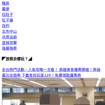
糞便
拉肚子
肚子痛
改判
北市中山
共用浴廁
塗抹攻擊
強暴侮辱
◤放假去哪玩？◢
全台熱門活動、人氣攻略一次看！
高雄美食優惠開搶！再抽
萬元住宿券
下載食尚玩家APP！免費領取優惠券