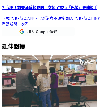
打我啊！前夫酒醉頻來鬧 女怒了當街「巴蕊」要他還手
下載TVBS新聞APP，最新消息不漏接
加入TVBS新聞LINE，
重點新聞一次看
延伸閱讀