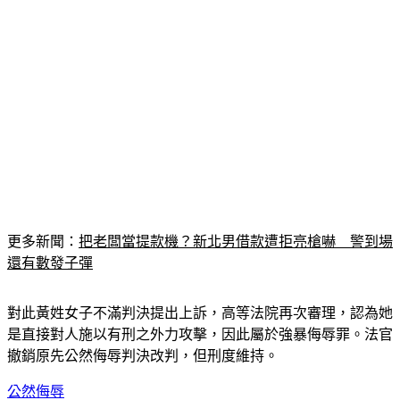
更多新聞：
把老闆當提款機？新北男借款遭拒亮槍嚇　警到場
還有數發子彈
對此黃姓女子不滿判決提出上訴，高等法院再次審理，認為她
是直接對人施以有刑之外力攻擊，因此屬於強暴侮辱罪。法官
撤銷原先公然侮辱判決改判，但刑度維持。
公然侮辱
雅房