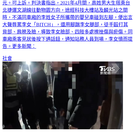
北捷運文湖線往動物園方向，途經科技大樓站及麟光站之間
時，不滿同車廂的李姓女子所攜帶的嬰兒車碰到左腳，便出言
大聲辱罵李女「BITCH」，還用腳踹李女腿部，徒手毆打其
背部、肩膀及臉，導致李女臉部、四肢多處擦挫傷與瘀傷。同
車廂乘客見狀後按下通話鈕，通知站務人員到場，李女憤而提
告。更多新聞：
社會
談錢傷感情？林森北酒吧四打一 欠債男躲車旁「車毀人傷」