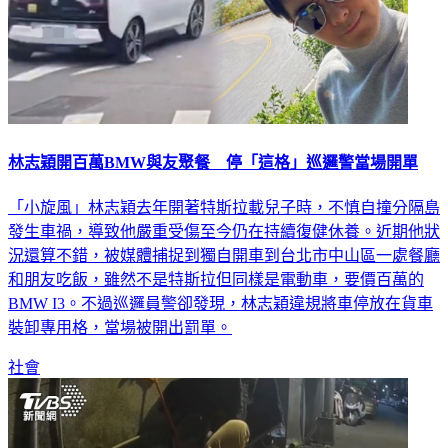
林志穎開百萬BMW與友聚餐 停「這格」巡邏警當場開單
「小旋風」林志穎去年開著特斯拉載兒子時，不慎自撞分隔島
發生車禍，導致他嚴重受傷至今仍在持續復健休養。近期他狀
況還算不錯，被媒體捕捉到獨自開車到台北市中山區一處餐廳
和朋友吃飯，雖然不是特斯拉但同樣是電動車，要價百萬的
BMW I3。不過巡邏員警卻發現，林志穎違規將車停放在貨車
裝卸專用格，當場被開出罰單。
社會