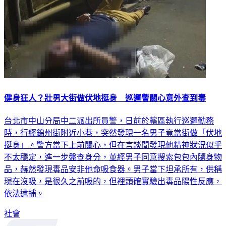
健身狂人？壯男大街做伏地挺身 巡邏警關心意外查到毒
台北市中山分局中二派出所員警，日前於轄區執行巡邏勤務
時，行經錦州街附近小巷，突然發現一名男子竟當街做「伏地
挺身」。警方當下上前關心，但在言談間發現他精神狀況似乎
不太穩定，進一步盤查身分，並經男子同意搜索包包內隨身物
品，赫然發現毒品安非他命吸食器。男子當下坦承所有，供稱
現在沒吸，是很久之前吸的，但裡頭確實驗出毒品陽性反應，
依法逮捕。
社會