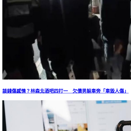
談錢傷感情？林森北酒吧四打一 欠債男躲車旁「車毀人傷」