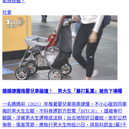
社會
媽媽捷運推嬰兒車碰撞！ 男大生「暴打亂罵」被告下場曝
一名媽媽前（2021）年推著嬰兒車搭乘捷運，不小心碰到同車
廂的男大生左腳，不料竟遭對方怒罵「BITCH」，還被拳打
腳踢。涉案男大生遭移送法辦；台北地院近日審結，依犯公然
侮辱、傷害等罪，應執行男大生拘役25日，得易科罰金2萬5千
元。可上訴。判決書指出，2021年4月間，高姓男大生搭乘台