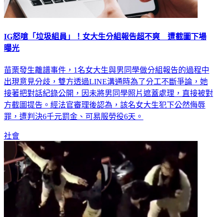
IG怒嗆「垃圾組員」！女大生分組報告超不爽 遭截圖下場
曝光
苗栗發生離譜事件，1名女大生與男同學做分組報告的過程中
出現意見分歧，雙方透過LINE溝通時為了分工不斷爭論，她
接著把對話紀錄公開，因未將男同學照片遮蓋處理，直接被對
方截圖提告。經法官審理後認為，該名女大生犯下公然侮辱
罪，遭判決6千元罰金、可易服勞役6天。
社會