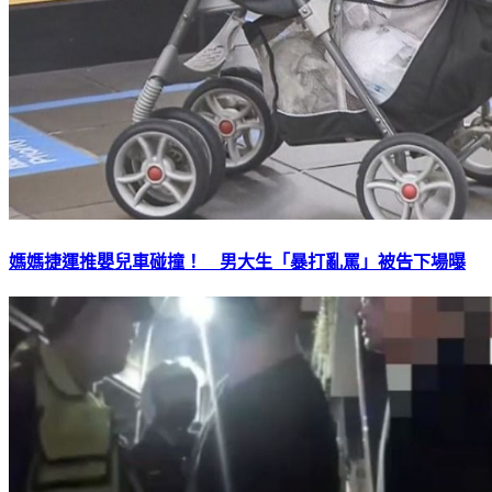
媽媽捷運推嬰兒車碰撞！ 男大生「暴打亂罵」被告下場曝