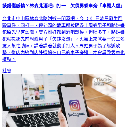
台北市中山區林森北路附近一間酒吧，今（9）日凌晨發生鬥
毆事件，四打一、連外頭的轎車都被砸毀！周姓男子和駱姓嫌
犯原先早有認識，雙方剛好都到酒吧聚餐，但喝多了，駱姓嫌
犯就提起先前周姓男子「欠錢沒還」，火氣上來就要一旁三名
友人幫忙助陣，講著講著就動手打人。周姓男子為了躲避攻
擊，從店內逃到店外還躲在自己的車子旁邊，才會導致愛車也
遭殃。
社會