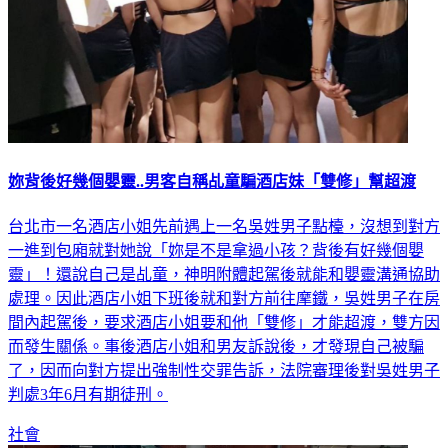
妳背後好幾個嬰靈..男客自稱乩童騙酒店妹「雙修」幫超渡
台北市一名酒店小姐先前遇上一名吳姓男子點檯，沒想到對方
一進到包廂就對她說「妳是不是拿過小孩？背後有好幾個嬰
靈」！還說自己是乩童，神明附體起駕後就能和嬰靈溝通協助
處理。因此酒店小姐下班後就和對方前往摩鐵，吳姓男子在房
間內起駕後，要求酒店小姐要和他「雙修」才能超渡，雙方因
而發生關係。事後酒店小姐和男友訴說後，才發現自己被騙
了，因而向對方提出強制性交罪告訴，法院審理後對吳姓男子
判處3年6月有期徒刑。
社會