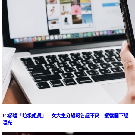
IG怒嗆「垃圾組員」！女大生分組報告超不爽 遭截圖下場
曝光