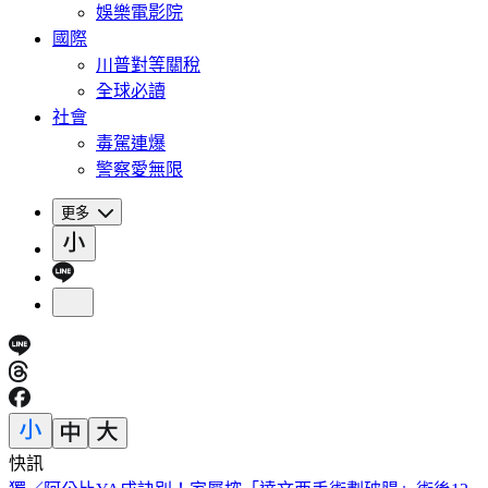
娛樂電影院
國際
川普對等關稅
全球必讀
社會
毒駕連爆
警察愛無限
更多
快訊