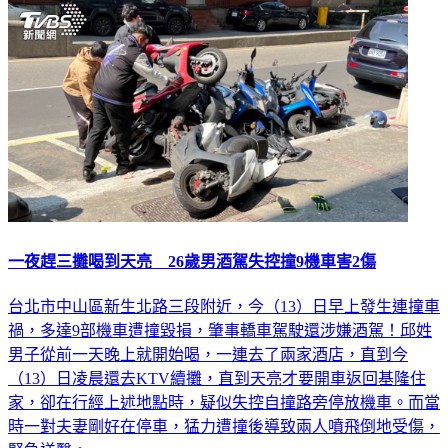
一夜趕三攤喝到天亮 26歲男酒駕失控撞9機車害2傷
台北市中山區新生北路三段附近，今（13）日早上發生連撞車
禍，多達9部機車遭撞毀損，肇事轎車駕駛還涉嫌酒駕！邱姓
男子從前一天晚上就開始喝，一連去了兩家酒店，直到今
（13）日凌晨還去KTV續攤，直到天亮才要開車返回基隆住
家，卻在行經上述地點時，疑似失控自撞路旁停放機車。而當
時一對夫妻剛好在停車，猛力遭撞後導致兩人噴飛倒地受傷，
緊急送醫。