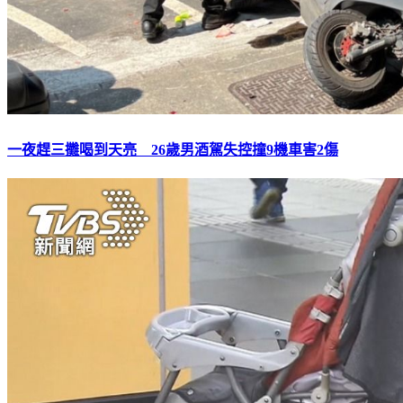
一夜趕三攤喝到天亮 26歲男酒駕失控撞9機車害2傷