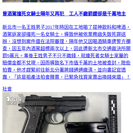
曾酒駕撞死女騎士隔年又再犯 工人不繳罰鍰卻是千萬地主
新北市一名王姓男子2017年時因在工地喝了提神飲料和啤酒，
酒駕返家卻撞死一名女騎士，導致他被依業務過失致死罪送
辦，沒想到案件還在法院審理，隔年他又因喝酒騎車遭警方攔
查，因五年內酒駕超標兩次以上，因此遭新北市交通裁決所開
罰9萬元。事後王姓男子不只不繳錢，就連死者女騎士家屬的
賠償金都不兌現，因而導致名下市值千萬的土地被查封，險些
拍賣，他才趕緊前往新北分署將錢通通繳清，並向書記官透
露，「這是祖產法拍會賤賣，已緊急找買家賣出換錢來還」！
社會