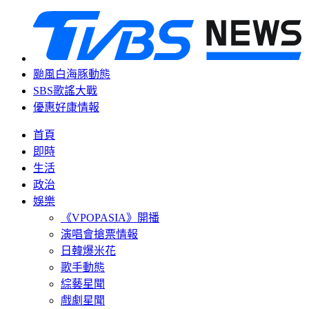
颱風白海豚動態
SBS歌謠大戰
優惠好康情報
首頁
即時
生活
政治
娛樂
《VPOPASIA》開播
演唱會搶票情報
日韓爆米花
歌手動態
綜藝星聞
戲劇星聞