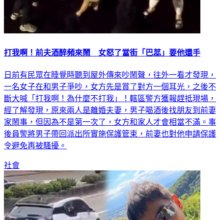
打我啊！前夫酒醉頻來鬧 女怒了當街「巴蕊」要他還手
日前有民眾在睡覺時聽到屋外傳來吵鬧聲，往外一看才發現，
一名女子在和男子爭吵，女方先是賞了對方一個耳光，之後不
斷大喊「打我啊！為什麼不打我」！轄區警方獲報趕抵現場，
經了解發現，原來兩人是離婚夫妻，男子喝酒後找朋友到前妻
家鬧事，但因為不是第一次了，女方和家人才會相當不滿。事
後員警將男子帶回派出所實施保護管束，前妻也對他申請保護
令避免再被騷擾。
社會