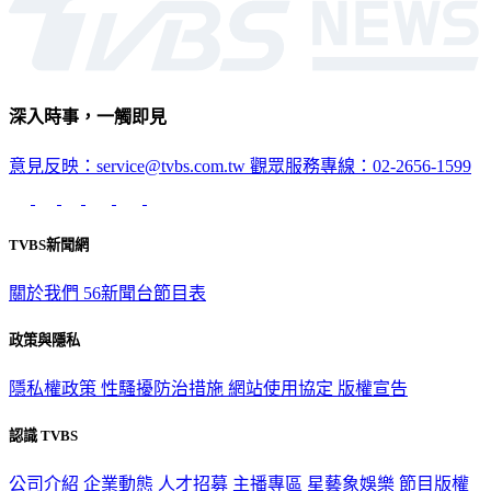
深入時事，一觸即見
意見反映：service@tvbs.com.tw
觀眾服務專線：02-2656-1599
TVBS新聞網
關於我們
56新聞台節目表
政策與隱私
隱私權政策
性騷擾防治措施
網站使用協定
版權宣告
認識 TVBS
公司介紹
企業動態
人才招募
主播專區
星藝象娛樂
節目版權
銷售
公開招標
業務服務
官方聲明
獲獎紀錄／認證