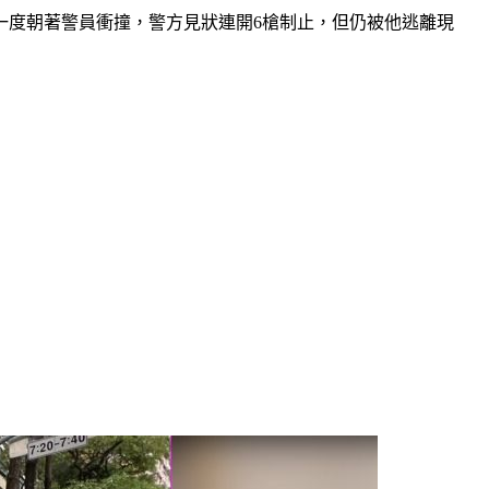
一度朝著警員衝撞，警方見狀連開6槍制止，但仍被他逃離現