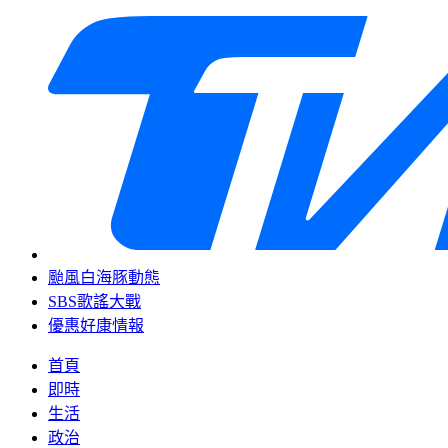
颱風白海豚動態
SBS歌謠大戰
優惠好康情報
首頁
即時
生活
政治