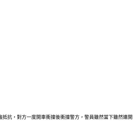
頑強抵抗，對方一度開車衝撞後衝撞警方，警員雖然當下雖然連開