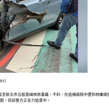
BS）
越區至新北市五股查緝林姓毒蟲，不料，在追捕過程中遭到林嫌
逃跑，目前警方正全力追查中。