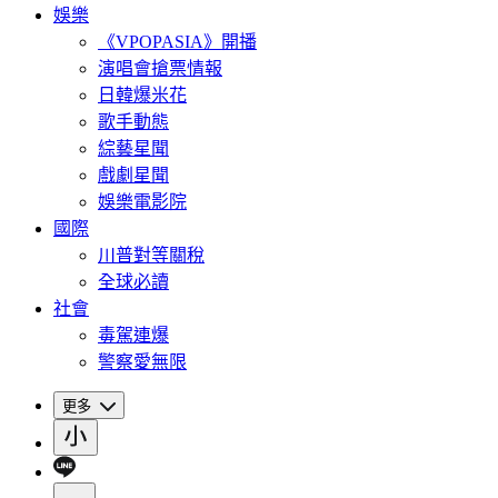
娛樂
《VPOPASIA》開播
演唱會搶票情報
日韓爆米花
歌手動態
綜藝星聞
戲劇星聞
娛樂電影院
國際
川普對等關稅
全球必讀
社會
毒駕連爆
警察愛無限
更多