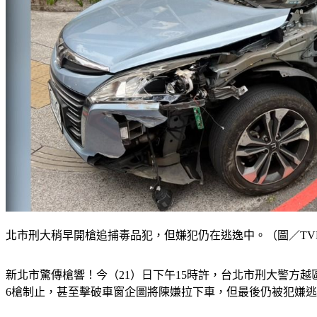
北市刑大稍早開槍追捕毒品犯，但嫌犯仍在逃逸中。（圖／TV
新北市驚傳槍響！今（21）日下午15時許，台北市刑大警方
6槍制止，甚至擊破車窗企圖將陳嫌拉下車，但最後仍被犯嫌