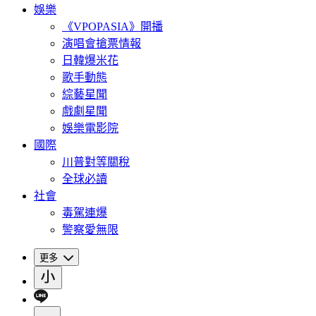
娛樂
《VPOPASIA》開播
演唱會搶票情報
日韓爆米花
歌手動態
綜藝星聞
戲劇星聞
娛樂電影院
國際
川普對等關稅
全球必讀
社會
毒駕連爆
警察愛無限
更多