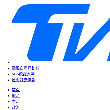
颱風白海豚動態
SBS歌謠大戰
優惠好康情報
首頁
即時
生活
政治