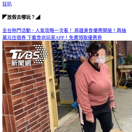
◤放假去哪玩？◢
全台熱門活動、人氣攻略一次看！
高雄美食優惠開搶！再抽
萬元住宿券
下載食尚玩家APP！免費領取優惠券