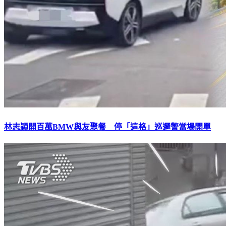
林志穎開百萬BMW與友聚餐 停「這格」巡邏警當場開單