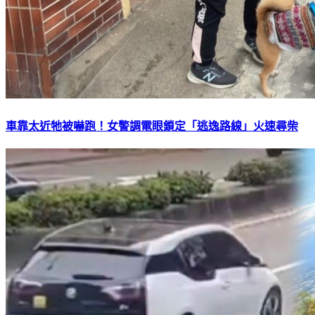
車靠太近牠被嚇跑！女警調電眼鎖定「逃逸路線」火速尋柴