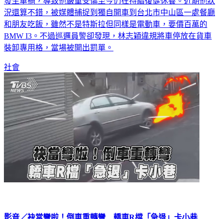
況還算不錯，被媒體捕捉到獨自開車到台北市中山區一處餐廳
和朋友吃飯，雖然不是特斯拉但同樣是電動車，要價百萬的
BMW I3。不過巡邏員警卻發現，林志穎違規將車停放在貨車
裝卸專用格，當場被開出罰單。
社會
影音／袂當彎啦！倒車重轉彎 轎車R檔「急退」卡小巷