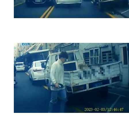
更多新聞：
林志穎開百萬BMW與友聚餐　停「這格」巡邏警