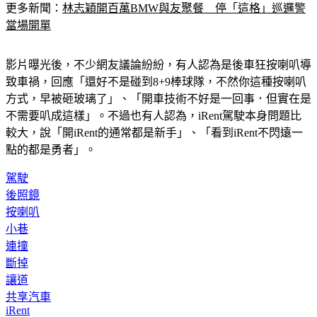
當場開單
影片曝光後，不少網友議論紛紛，有人認為是後車狂按喇叭導
致車禍，回應「還好不是碰到8+9棒球隊，不然你這種按喇叭
方式，早被砸玻璃了」、「開車技術不好是一回事．但實在是
不需要叭成這樣」。不過也有人認為，iRent駕駛本身問題比
較大，說「開iRent的通常都是新手」、「看到iRent不閃遠一
點的都是勇者」。
駕駛
後照鏡
按喇叭
小巷
連撞
斷掉
讓道
共享汽車
iRent
狂叭