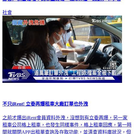
社會
不只iRent! 立委再爆租車大廠訂單也外洩
之前才爆出iRent會員資料外洩，沒想到有立委再爆，另一家
租車公司格上租車，也發生同樣事件，格上租車回應，第一時
間就關閉APP出租單查詢及存取功能，並清查資料庫狀況，但
沒有發現異常情形。