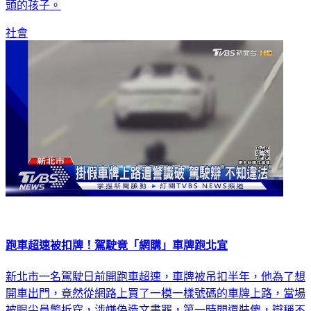
社會
跑車超速被扣牌！駕駛竟「網購」車牌跑北宜
新北市一名駕駛日前開跑車超速，車牌被吊扣半年，他為了想
開車出門，竟然從網路上買了一模一樣號碼的車牌上路，當場
被眼尖員警拆穿，涉嫌偽造文書罪，第一時間還裝傻，辯稱不
知道自己的行為觸法！