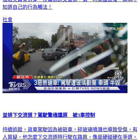
社會
並排下交流道？駕駛驚魂還原 被3車控制
持續追蹤，貨車駕駛因為被砸車，碎玻璃噴濺也導致受傷，有
人質疑，他怎麼下交流道時行駛在路肩，像是硬碰硬在爭道，
對此他澄清，當時三輛車前後包夾，無法停車也被逼到路肩，