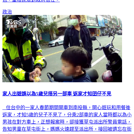
政治
家人出遊誤以為5歲兒搭另一部車 返家才知囝仔不見
住台中的一家人春節期間開車到南投縣，開心遊玩和用餐後
返家，才知5歲的兒子不見了，分乘2部車的家人當時都以為小
男孩在對方車上，正想報案時，卻接獲草屯派出所警員電話，
告知男童在草屯街上，媽媽火速趕至派出所，接回被遺忘在街
頭的孩子。