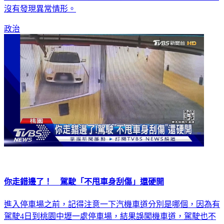
政治
你走錯邊了！ 駕駛「不甩車身刮傷」還硬開
進入停車場之前，記得注意一下汽機車道分別是哪個，因為有
駕駛4日到桃園中壢一處停車場，結果誤闖機車道，駕駛也不
管車身刮傷，硬是繼續往下開，最後因為車道寬度太窄，整輛