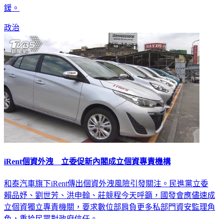
政治
iRent個資外洩 立委促新內閣成立個資專責機構
和泰汽車旗下iRent傳出個資外洩風險引發關注。民進黨立委
賴品妤、劉世芳、洪申翰、莊競程今天呼籲，國發會應儘速成
立個資獨立專責機關，要求數位部肩負更多私部門資安監理角
色，重拾民眾對政府信任。