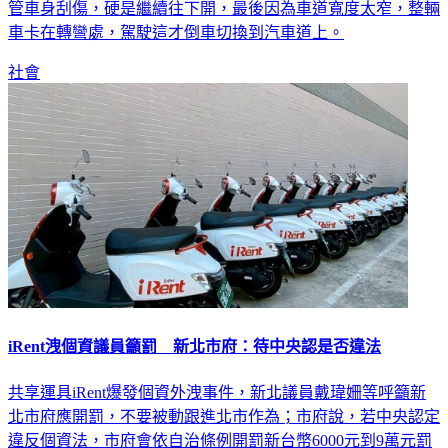
車卡在轉彎處，駕駛這才倒車切換到汽車道上。
社會
iRent洩個資議員籲罰 新北市府：待中央認是否違法
共享運具iRent爆發個資外洩事件，新北議員戴瑋姍等呼籲新
北市府應開罰，不要被動跟進北市作為；市府說，若中央認定
違反個資法，市府會依自治條例開罰新台幣6000元到9萬元罰
鍰。