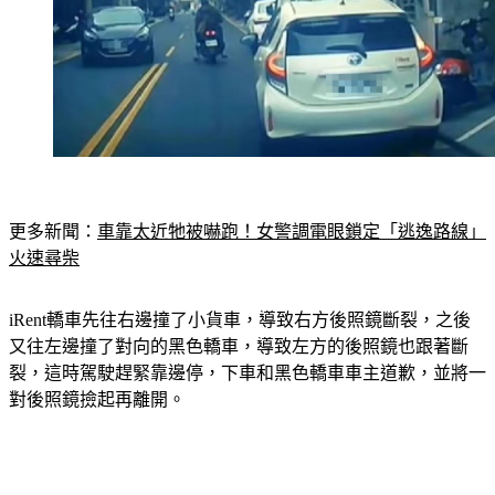
更多新聞：
車靠太近牠被嚇跑！女警調電眼鎖定「逃逸路線」
火速尋柴
iRent轎車先往右邊撞了小貨車，導致右方後照鏡斷裂，之後
又往左邊撞了對向的黑色轎車，導致左方的後照鏡也跟著斷
裂，這時駕駛趕緊靠邊停，下車和黑色轎車車主道歉，並將一
對後照鏡撿起再離開。