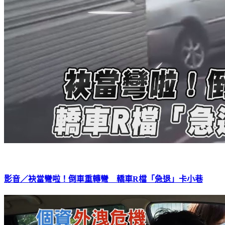
影音／袂當彎啦！倒車重轉彎 轎車R檔「急退」卡小巷