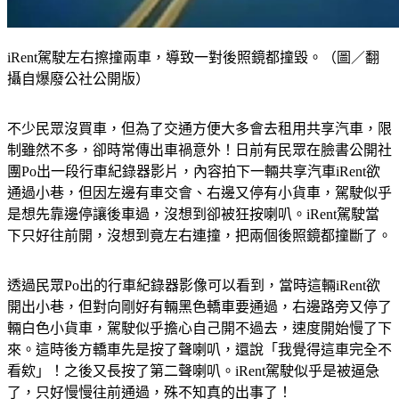
iRent駕駛左右擦撞兩車，導致一對後照鏡都撞毀。（圖／翻
攝自爆廢公社公開版）
不少民眾沒買車，但為了交通方便大多會去租用共享汽車，限
制雖然不多，卻時常傳出車禍意外！日前有民眾在臉書公開社
團Po出一段行車紀錄器影片，內容拍下一輛共享汽車iRent欲
通過小巷，但因左邊有車交會、右邊又停有小貨車，駕駛似乎
是想先靠邊停讓後車過，沒想到卻被狂按喇叭。iRent駕駛當
下只好往前開，沒想到竟左右連撞，把兩個後照鏡都撞斷了。
透過民眾Po出的行車紀錄器影像可以看到，當時這輛iRent欲
開出小巷，但對向剛好有輛黑色轎車要通過，右邊路旁又停了
輛白色小貨車，駕駛似乎擔心自己開不過去，速度開始慢了下
來。這時後方轎車先是按了聲喇叭，還說「我覺得這車完全不
看欸」！之後又長按了第二聲喇叭。iRent駕駛似乎是被逼急
了，只好慢慢往前通過，殊不知真的出事了！