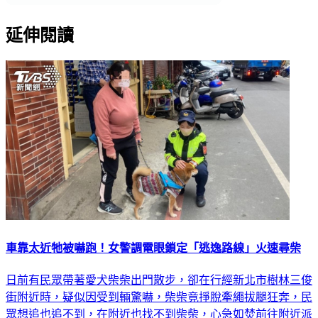
延伸閱讀
車靠太近牠被嚇跑！女警調電眼鎖定「逃逸路線」火速尋柴
日前有民眾帶著愛犬柴柴出門散步，卻在行經新北市樹林三俊
街附近時，疑似因受到輛驚嚇，柴柴竟掙脫牽繩拔腿狂奔，民
眾想追也追不到，在附近也找不到柴柴，心急如焚前往附近派
出所求助。員警獲報後馬上協助調閱監視器，好在馬上就發現