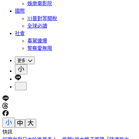
娛樂電影院
國際
川普對等關稅
全球必讀
社會
毒駕連爆
警察愛無限
更多
快訊