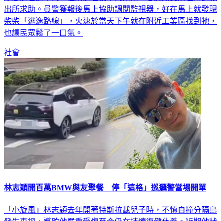
柴柴「逃逸路線」，火速於當天下午就在附近工業區找到牠，
也讓民眾鬆了一口氣。
社會
林志穎開百萬BMW與友聚餐 停「這格」巡邏警當場開單
「小旋風」林志穎去年開著特斯拉載兒子時，不慎自撞分隔島
發生車禍，導致他嚴重受傷至今仍在持續復健休養。近期他狀