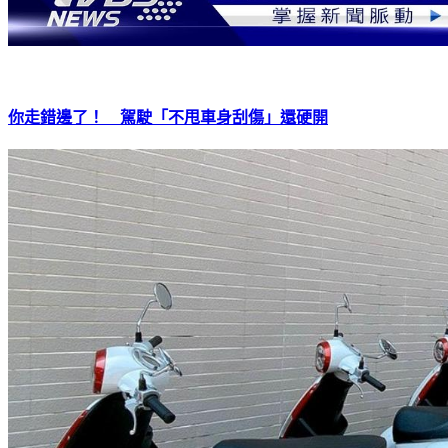
你走錯邊了！ 駕駛「不甩車身刮傷」還硬開