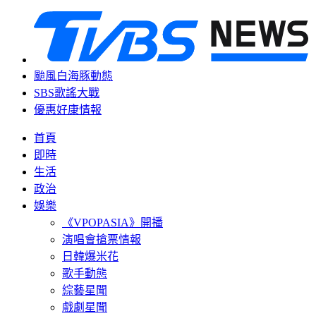
颱風白海豚動態
SBS歌謠大戰
優惠好康情報
首頁
即時
生活
政治
娛樂
《VPOPASIA》開播
演唱會搶票情報
日韓爆米花
歌手動態
綜藝星聞
戲劇星聞