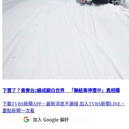
下雪了？貢寮台2線成銀白世界 「聯結車停雪中」真相曝
下載TVBS新聞APP，最新消息不漏接
加入TVBS新聞LINE，
重點新聞一次看