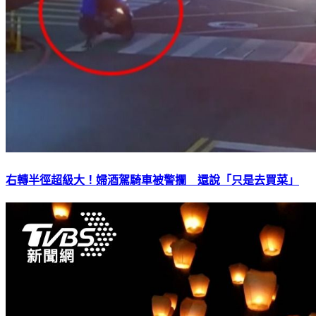
右轉半徑超級大！婦酒駕騎車被警攔 還說「只是去買菜」