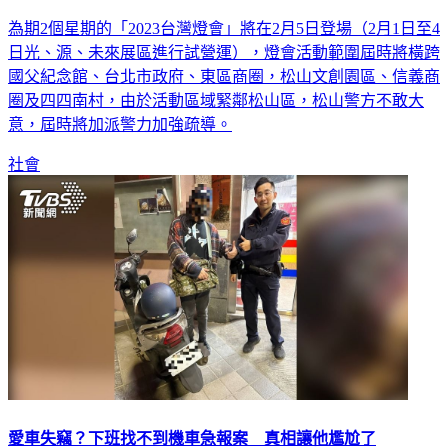
為期2個星期的「2023台灣燈會」將在2月5日登場（2月1日至4
日光、源、未來展區進行試營運），燈會活動範圍屆時將橫跨
國父紀念館、台北市政府、東區商圈，松山文創園區、信義商
圈及四四南村，由於活動區域緊鄰松山區，松山警方不敢大
意，屆時將加派警力加強疏導。
社會
愛車失竊？下班找不到機車急報案 真相讓他尷尬了