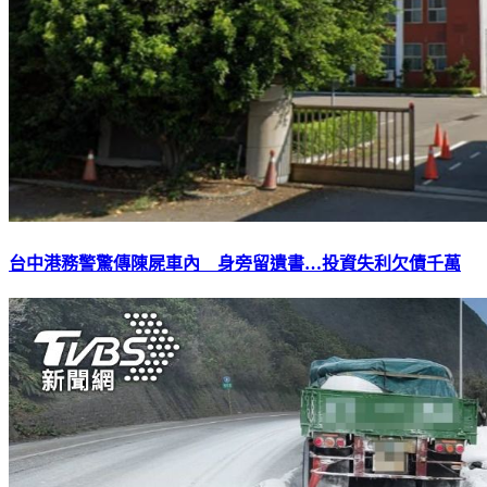
台中港務警驚傳陳屍車內 身旁留遺書…投資失利欠債千萬