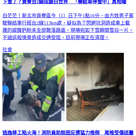
下雪了？貢寮台2線成銀白世界 「聯結車停雪中」真相曝
白茫茫！新北市貢寮區今（1）日下午1點16分，由方姓男子駕
駛聯結車行經台2線113km處，疑似為了閃避坑洞造成車上載
運的碳酸鈣粉末全部散落路面，現場宛如下雪瞬間雪白一片，
不過這般情景造成交通受阻，目前現場正在清理。
社會
逃逸移工陷火海！消防員助脫困反遭猛力推倒 尾椎受傷送醫