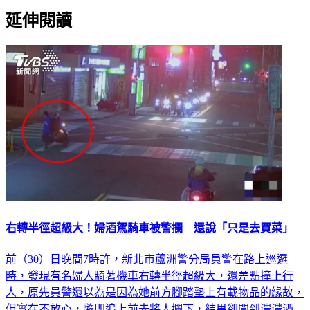
延伸閱讀
右轉半徑超級大！婦酒駕騎車被警攔 還說「只是去買菜」
前（30）日晚間7時許，新北市蘆洲警分局員警在路上巡邏
時，發現有名婦人騎著機車右轉半徑超級大，還差點撞上行
人，原先員警還以為是因為她前方腳踏墊上有載物品的緣故，
但實在不放心，隨即追上前去將人攔下，結果卻聞到濃濃酒