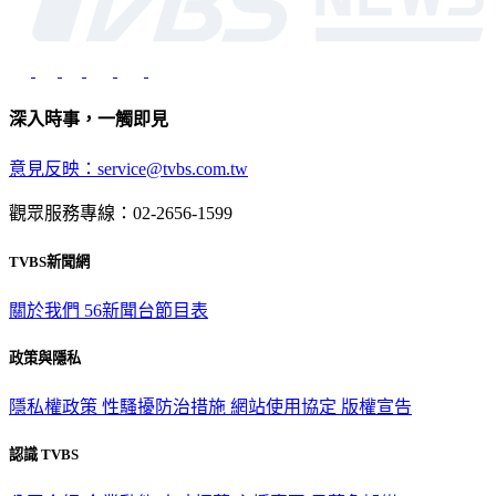
深入時事，一觸即見
意見反映：service@tvbs.com.tw
觀眾服務專線：02-2656-1599
TVBS新聞網
關於我們
56新聞台節目表
政策與隱私
隱私權政策
性騷擾防治措施
網站使用協定
版權宣告
認識 TVBS