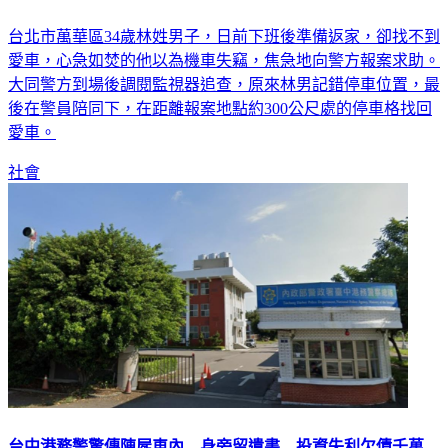
台北市萬華區34歲林姓男子，日前下班後準備返家，卻找不到
愛車，心急如焚的他以為機車失竊，焦急地向警方報案求助。
大同警方到場後調閱監視器追查，原來林男記錯停車位置，最
後在警員陪同下，在距離報案地點約300公尺處的停車格找回
愛車。
社會
台中港務警驚傳陳屍車內 身旁留遺書…投資失利欠債千萬