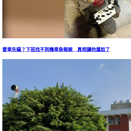
愛車失竊？下班找不到機車急報案 真相讓他尷尬了