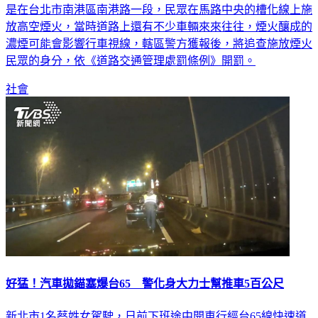
是在台北市南港區南港路一段，民眾在馬路中央的槽化線上施
放高空煙火，當時道路上還有不少車輛來來往往，煙火釀成的
濃煙可能會影響行車視線，轄區警方獲報後，將追查施放煙火
民眾的身分，依《道路交通管理處罰條例》開罰。
社會
好猛！汽車拋錨塞爆台65 警化身大力士幫推車5百公尺
新北市1名蔡姓女駕駛，日前下班途中開車行經台65線快速道