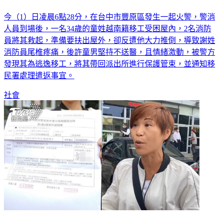
今（1）日凌晨6點28分，在台中市豐原區發生一起火警，警消
人員到場後，一名34歲的童姓越南籍移工受困屋內，2名消防
員將其救起，準備要扶出屋外，卻反遭他大力推倒，導致謝姓
消防員尾椎疼痛，後許童男堅持不送醫，且情緒激動，被警方
發現其為逃逸移工，將其帶回派出所進行保護管束，並通知移
民署處理遣返事宜。
社會