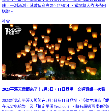
味，一測酒測，其數值竟高達0.75MG/L，當場將人依法帶回
送辦。
社會
2023平溪天燈節來了！2月5日、11日登場 交通資訊一次看
2023新北市平溪天燈節在2月5日及11日登場，活動主題為「愛
在元宵兔給樂」及「情定平溪Yes,I do.」，將有超過百盞4呎兔