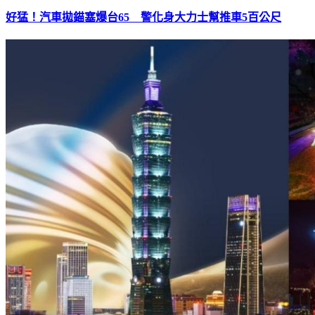
好猛！汽車拋錨塞爆台65 警化身大力士幫推車5百公尺