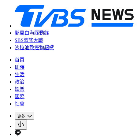
颱風白海豚動態
SBS歌謠大戰
沙拉油致癌物超標
首頁
即時
生活
政治
娛樂
國際
社會
更多