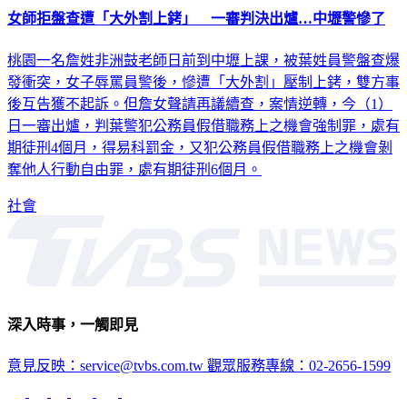
女師拒盤查遭「大外割上銬」 一審判決出爐…中壢警慘了
桃園一名詹姓非洲鼓老師日前到中壢上課，被葉姓員警盤查爆
發衝突，女子辱罵員警後，慘遭「大外割」壓制上銬，雙方事
後互告獲不起訴。但詹女聲請再議續查，案情逆轉，今（1）
日一審出爐，判葉警犯公務員假借職務上之機會強制罪，處有
期徒刑4個月，得易科罰金，又犯公務員假借職務上之機會剝
奪他人行動自由罪，處有期徒刑6個月。
社會
深入時事，一觸即見
意見反映：service@tvbs.com.tw
觀眾服務專線：02-2656-1599