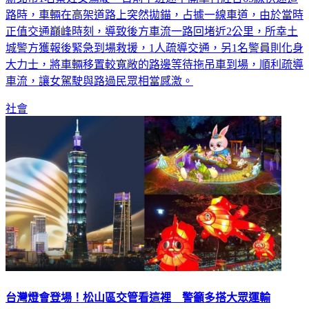
路時，車輛在高架道路上突然拋錨，占據一線車道，由於當時
正值交通巔峰時刻，導致後方車流一路回堵近2公里，所幸土
城警方獲報後緊急到場救援，1人疏導交通，另1名警員則化身
大力士，將車輛移置較寬敞的路邊等待拖吊車到場，順利疏導
車流，讓女駕駛與路過民眾相當感激。
社會
台灣燈會登場！松山區交管看這裡 警籲多搭大眾運輸