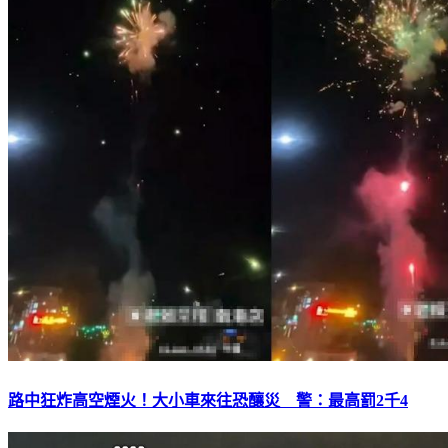
路中狂炸高空煙火！大小車來往恐釀災 警：最高罰2千4