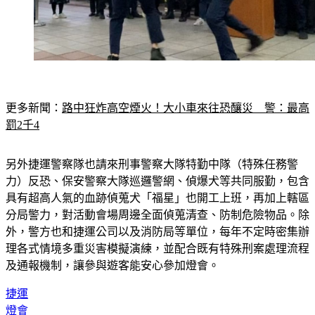
更多新聞：
路中狂炸高空煙火！大小車來往恐釀災　警：最高
罰2千4
另外捷運警察隊也請來刑事警察大隊特勤中隊（特殊任務警
力）反恐、保安警察大隊巡邏警網、偵爆犬等共同服勤，包含
具有超高人氣的血跡偵蒐犬「福星」也開工上班，再加上轄區
分局警力，對活動會場周邊全面偵蒐清查、防制危險物品。除
外，警方也和捷運公司以及消防局等單位，每年不定時密集辦
理各式情境多重災害模擬演練，並配合既有特殊刑案處理流程
及通報機制，讓參與遊客能安心參加燈會。
捷運
燈會