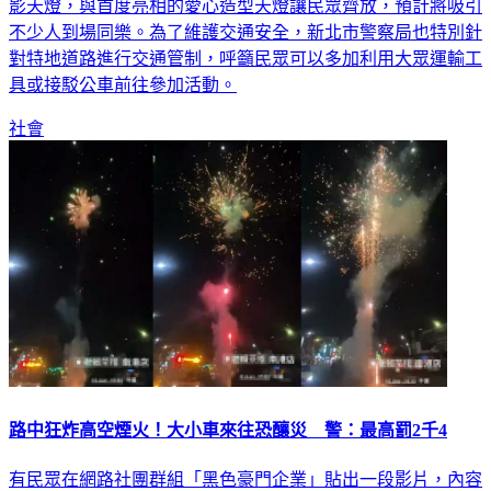
影天燈，與首度亮相的愛心造型天燈讓民眾齊放，預計將吸引
不少人到場同樂。為了維護交通安全，新北市警察局也特別針
對特地道路進行交通管制，呼籲民眾可以多加利用大眾運輸工
具或接駁公車前往參加活動。
社會
路中狂炸高空煙火！大小車來往恐釀災 警：最高罰2千4
有民眾在網路社團群組「黑色豪門企業」貼出一段影片，內容