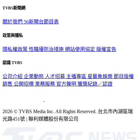
TVBS新聞網
關於我們
56新聞台節目表
政策與隱私
隱私權政策
性騷擾防治措施
網站使用協定
版權宣告
認識 TVBS
公司介紹
企業動態
人才招募
主播專區
星藝象娛樂
節目版權
銷售
公開招標
業務服務
官方聲明
獲獎紀錄／認證
2026 © TVBS Media Inc. All Rights Reserved. 台北市內湖區瑞
光路451號 | 聯利媒體股份有限公司