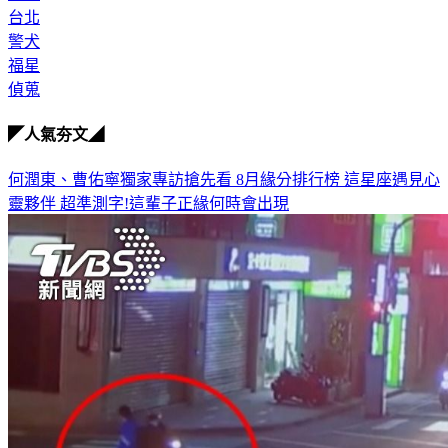
台北
警犬
福星
偵蒐
◤人氣夯文◢
何潤東、曹佑寧獨家專訪搶先看
8月緣分排行榜 這星座遇見心
靈夥伴
超準測字!這輩子正緣何時會出現