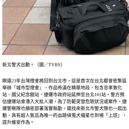
新北警犬出動。（圖／TVBS）
睽違23年台灣燈會將回到台北市，這是首次在台北都會密集區
舉辦「城市型燈會」，作品佈滿在精華地段，包含忠孝敦化
站、國父紀念館站、捷運市政府站延伸至台北101站。警方預
估捷運站會湧入大批人潮，為了防範突發危險狀況或案件，捷
運警察隊也縝密部署落實執勤，還找來新北市警犬隊也一起出
動，具有超人氣且為唯一的血跡偵蒐犬福星也到場「上班」，
提升維安作為。