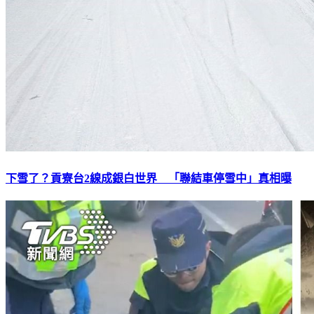
下雪了？貢寮台2線成銀白世界 「聯結車停雪中」真相曝