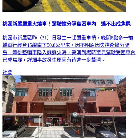
桃園新屋嚴重火燒車！駕駛撞分隔島困車內 逃不出成焦屍
桃園市新屋區昨（31）日發生一起嚴重車禍，晚間8點多一輛
轎車行經台15線南下50.8公里處，因不明原因失控衝撞分隔
島，隨後整輛車陷入熊熊火海，警消到場時驚見駕駛受困車內
已成焦屍，詳細事故發生原因有待進一步釐清。
社會