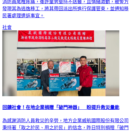
消防員尾椎疼痛，後許童男堅持不送醫，且情緒激動，被警方
發現其為逃逸移工，將其帶回派出所進行保護管束，並通知移
民署處理遣返事宜。
社會
回饋社會！在地企業捐贈「破門神器」 盼提升救災量能
為感謝消防人員救災的辛勞，地方企業威航國際股份有限公司
秉持著「取之於民、用之於民」的信念，昨日特別捐贈「破門