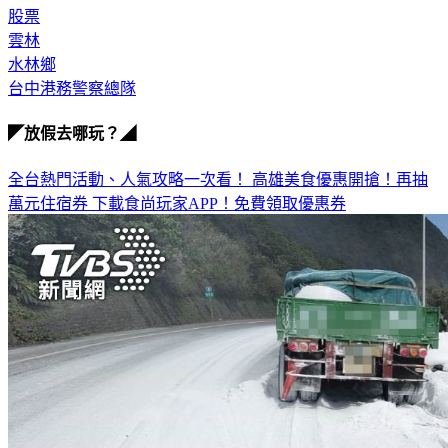
股票
雲林
水林鄉
台中港務警察總隊
◤放假去哪玩？◢
全台熱門活動、人氣攻略一次看！
高雄美食優惠開搶！再抽
萬元住宿券
下載食尚玩家APP！免費領取優惠券