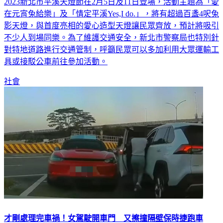
2023新北市平溪天燈節在2月5日及11日登場，活動主題為「愛
在元宵兔給樂」及「情定平溪Yes,I do.」，將有超過百盞4呎兔
影天燈，與首度亮相的愛心造型天燈讓民眾齊放，預計將吸引
不少人到場同樂。為了維護交通安全，新北市警察局也特別針
對特地道路進行交通管制，呼籲民眾可以多加利用大眾運輸工
具或接駁公車前往參加活動。
社會
才剛處理完車禍！女駕駛開車門 又擦撞隔壁保時捷跑車