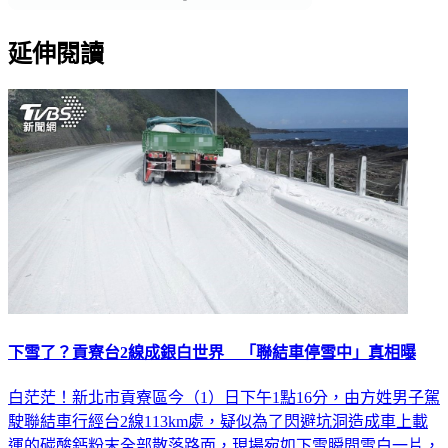
延伸閱讀
下雪了？貢寮台2線成銀白世界 「聯結車停雪中」真相曝
白茫茫！新北市貢寮區今（1）日下午1點16分，由方姓男子駕
駛聯結車行經台2線113km處，疑似為了閃避坑洞造成車上載
運的碳酸鈣粉末全部散落路面，現場宛如下雪瞬間雪白一片，