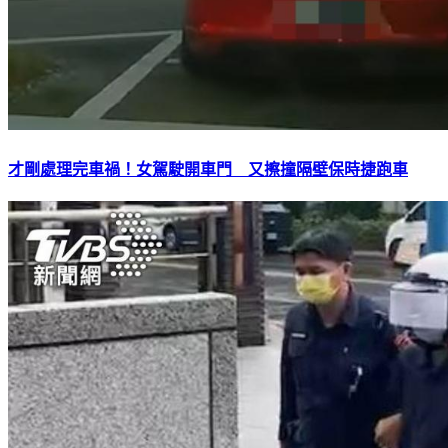
才剛處理完車禍！女駕駛開車門 又擦撞隔壁保時捷跑車