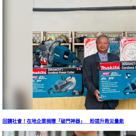
回饋社會！在地企業捐贈「破門神器」 盼提升救災量能