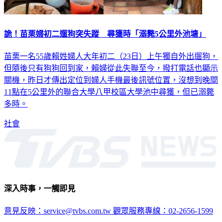
詭！苗栗婦初二遛狗突失蹤 尋獲時「溺斃5公里外池塘」
苗栗一名55歲賴姓婦人大年初二（23日）上午獨自外出遛狗，
但隨後只有狗狗回到家，賴婦從此失聯至今，撥打電話也顯示
關機，昨日才傳出定位到婦人手機最後訊號位置，沒想到晚間
11點在5公里外的聯合大學八甲校區大學池中尋獲，但已溺斃
多時。
社會
深入時事，一觸即見
意見反映：service@tvbs.com.tw
觀眾服務專線：02-2656-1599