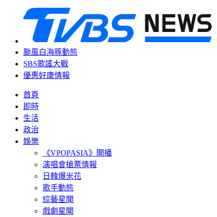
颱風白海豚動態
SBS歌謠大戰
優惠好康情報
首頁
即時
生活
政治
娛樂
《VPOPASIA》開播
演唱會搶票情報
日韓爆米花
歌手動態
綜藝星聞
戲劇星聞