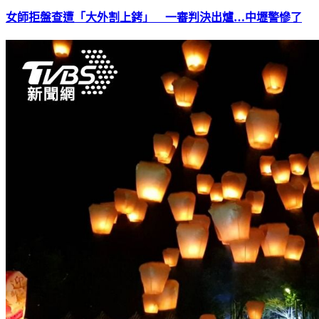
女師拒盤查遭「大外割上銬」 一審判決出爐…中壢警慘了