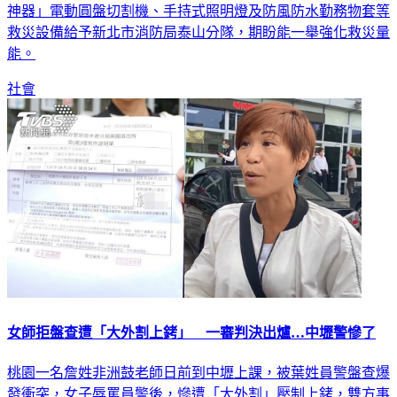
神器」電動圓盤切割機、手持式照明燈及防風防水勤務物套等
救災設備給予新北市消防局泰山分隊，期盼能一舉強化救災量
能。
社會
女師拒盤查遭「大外割上銬」 一審判決出爐…中壢警慘了
桃園一名詹姓非洲鼓老師日前到中壢上課，被葉姓員警盤查爆
發衝突，女子辱罵員警後，慘遭「大外割」壓制上銬，雙方事