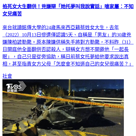
掐死女大生翻供！兇嫌辯「她托夢叫我說實話」嗆家屬：不知
女兒痛苦
來台就讀銘傳大學的24歲馬來西亞籍蔡姓女大生，去年
（2022）10月13日慘遭僅認識5天、自稱是「男友」的30歲兇
嫌陳柏諺勒斃。原本陳嫌供稱失手將對方勒斃，不料昨（31）
日開庭他全面翻供否認殺人，辯稱女方想不開邀他「一起長
眠」，自己只是從旁協助，稱日前蔡女托夢給他要求說出真
相，甚至指責女方父母「怎麼會不知道自己的女兒很痛苦？」
社會