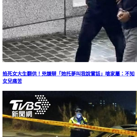
掐死女大生翻供！兇嫌辯「她托夢叫我說實話」嗆家屬：不知
女兒痛苦