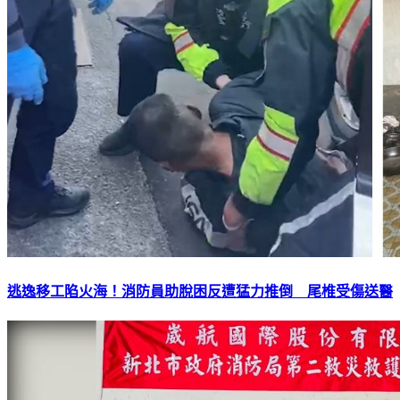
逃逸移工陷火海！消防員助脫困反遭猛力推倒 尾椎受傷送醫