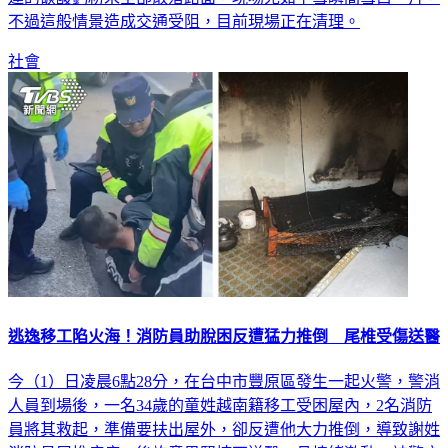
不過這般情景造成交通受阻，目前現場正在清理。
社會
逃逸移工陷火海！消防員助脫困反遭猛力推倒 尾椎受傷送醫
今（1）日凌晨6點28分，在台中市豐原區發生一起火警，警消
人員到場後，一名34歲的童姓越南籍移工受困屋內，2名消防
員將其救起，準備要扶出屋外，卻反遭他大力推倒，導致謝姓