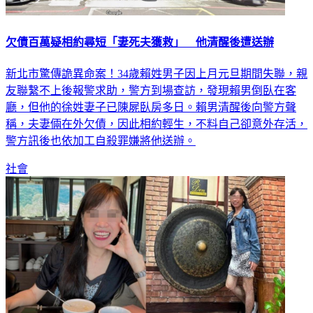
欠債百萬疑相約尋短「妻死夫獲救」 他清醒後遭送辦
新北市驚傳詭異命案！34歲賴姓男子因上月元旦期間失聯，親
友聯繫不上後報警求助，警方到場查訪，發現賴男倒臥在客
廳，但他的徐姓妻子已陳屍臥房多日。賴男清醒後向警方聲
稱，夫妻倆在外欠債，因此相約輕生，不料自己卻意外存活，
警方訊後也依加工自殺罪嫌將他送辦。
社會