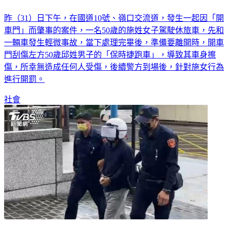
昨（31）日下午，在國道10號、嶺口交流道，發生一起因「開
車門」而肇事的案件，一名50歲的施姓女子駕駛休旅車，先和
一輛車發生輕微事故，當下處理完畢後，準備要離開時，開車
門刮傷左方50歲邱姓男子的「保時捷跑車」，導致其車身擦
傷，所幸無造成任何人受傷，後續警方到場後，針對施女行為
進行開罰。
社會