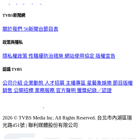
TVBS新聞網
關於我們
56新聞台節目表
政策與隱私
隱私權政策
性騷擾防治措施
網站使用協定
版權宣告
認識 TVBS
公司介紹
企業動態
人才招募
主播專區
星藝象娛樂
節目版權
銷售
公開招標
業務服務
官方聲明
獲獎紀錄／認證
2026 © TVBS Media Inc. All Rights Reserved. 台北市內湖區瑞
光路451號 | 聯利媒體股份有限公司