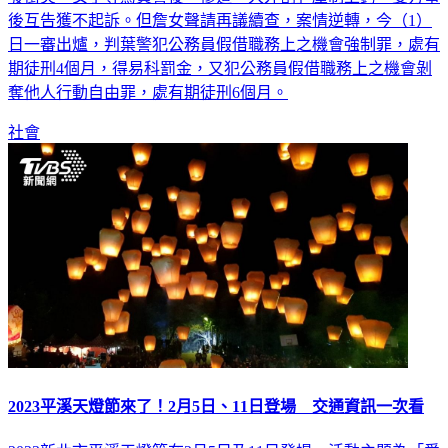
後互告獲不起訴。但詹女聲請再議續查，案情逆轉，今（1）
日一審出爐，判葉警犯公務員假借職務上之機會強制罪，處有
期徒刑4個月，得易科罰金，又犯公務員假借職務上之機會剝
奪他人行動自由罪，處有期徒刑6個月。
社會
2023平溪天燈節來了！2月5日、11日登場 交通資訊一次看