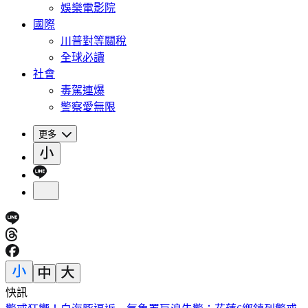
娛樂電影院
國際
川普對等關稅
全球必讀
社會
毒駕連爆
警察愛無限
更多
快訊