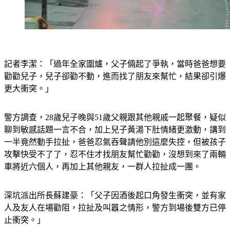
記者李潔：「過年全家圍爐，父子倆起了爭執，當時爸爸想要
勸勸兒子，兒子卻勸不動，進而找了朋友來幫忙，結果卻引爆
更大衝突。」
警方調查，28歲兒子晚與51歲父親跟其他親戚一起聚餐，疑似
聊到敏感話題一言不合，加上兒子黃湯下肚情緒更激動，講到
一半竟然動手拉扯，爸爸忍氣吞聲請他別這麼失控，但被孩子
攻擊快受不了了，忍不住才找朋友幫忙勸勸，沒想到來了兩輛
車將近六個人，再加上其他親友，一群人拉扯成一團。
深坑派出所長蘇建豪：「父子因酒後起口角發生衝突，並有家
人及友人在場勸阻，拉扯及叫囂之情形，警方到場後雙方已停