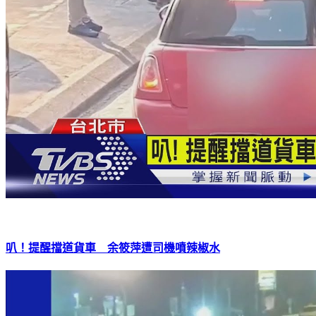
叭！提醒擋道貨車 余筱萍遭司機噴辣椒水