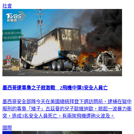
了2000元債務，發生衝突。
社會
墨西哥逮毒梟之子掀激戰 2飛機中彈3安全人員亡
墨西哥安全部隊今天在美國總統拜登下週訪問前，逮捕在獄中
服刑的毒梟「矮子」古茲曼的兒子歐維迪歐，掀起一波暴力衝
突，造成3名安全人員死亡，有兩架飛機遭砲火波及。