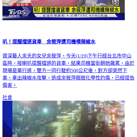
叭！提醒擋道貨車 余筱萍遭司機噴辣椒水
資深藝人余天的女兒余筱萍，今天(1/19)下午行經台北市中山
區時，按喇叭提醒擋道的貨車，結果司機當街朝她飆罵，由於
現場是單行道，雙方一同行駛約500公尺後，對方卻突然下
車，拿出辣椒水攻擊，造成余筱萍眼臉化學性灼傷，已經提告
傷害。
社會