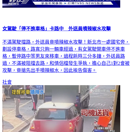
女駕駛「停不進車格」卡路中 外送員噴辣椒水攻擊
不滿駕駛擋路，外送員竟噴辣椒水攻擊！新北市一處國宅旁，
劃設停車格，路寬只夠一輛車經過，有女駕駛開車停不進車
格，暫停路中等男友來移車，過程耗時三分多鐘，外送員路
過，不滿被阻擋去路，和情侶檔發生爭執，擔心自己1對2會被
攻擊，竟搶先出手噴辣椒水，因此挨告傷害。
社會