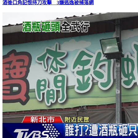
酒後口角記恨持刀攻擊 3嫌逃逸被捕落網