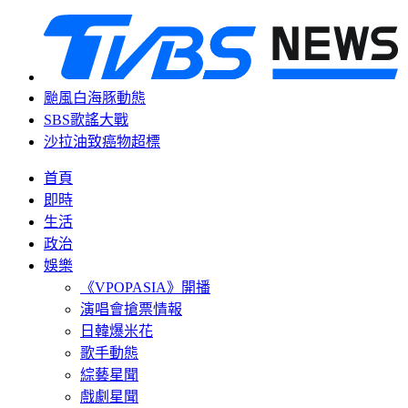
颱風白海豚動態
SBS歌謠大戰
沙拉油致癌物超標
首頁
即時
生活
政治
娛樂
《VPOPASIA》開播
演唱會搶票情報
日韓爆米花
歌手動態
綜藝星聞
戲劇星聞