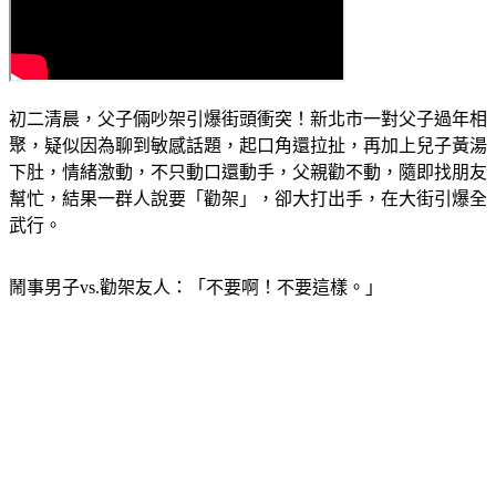
初二清晨，父子倆吵架引爆街頭衝突！新北市一對父子過年相
聚，疑似因為聊到敏感話題，起口角還拉扯，再加上兒子黃湯
下肚，情緒激動，不只動口還動手，父親勸不動，隨即找朋友
幫忙，結果一群人說要「勸架」，卻大打出手，在大街引爆全
武行。
鬧事男子vs.勸架友人：「不要啊！不要這樣。」