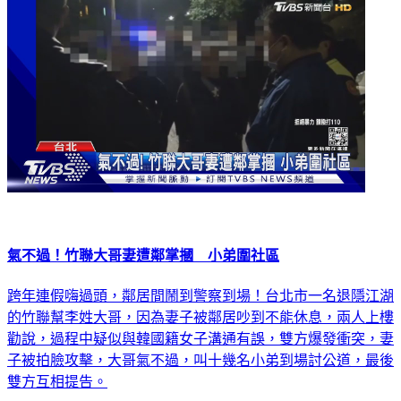
國際
氣不過！竹聯大哥妻遭鄰掌摑 小弟圍社區
跨年連假嗨過頭，鄰居間鬧到警察到場！台北市一名退隱江湖
的竹聯幫李姓大哥，因為妻子被鄰居吵到不能休息，兩人上樓
勸說，過程中疑似與韓國籍女子溝通有誤，雙方爆發衝突，妻
子被拍臉攻擊，大哥氣不過，叫十幾名小弟到場討公道，最後