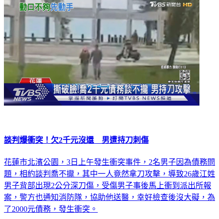
社會
談判爆衝突！欠2千元沒還 男遭持刀刺傷
花蓮市北濱公園，3日上午發生衝突事件，2名男子因為債務問
題，相約談判喬不攏，其中一人竟然拿刀攻擊，導致26歲江姓
男子背部出現2公分深刀傷，受傷男子事後馬上衝到派出所報
案，警方也通知消防隊，協助他送醫，幸好檢查後沒大礙，為