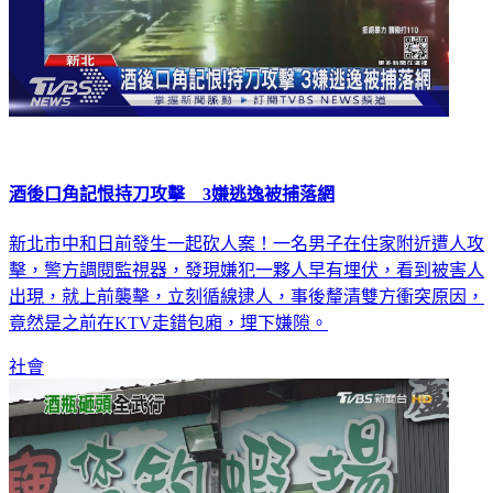
酒後口角記恨持刀攻擊 3嫌逃逸被捕落網
新北市中和日前發生一起砍人案！一名男子在住家附近遭人攻
擊，警方調閱監視器，發現嫌犯一夥人早有埋伏，看到被害人
出現，就上前襲擊，立刻循線逮人，事後釐清雙方衝突原因，
竟然是之前在KTV走錯包廂，埋下嫌隙。
社會