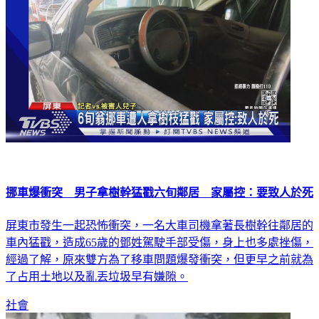
挪車爆衝突 男子拿樹幹猛戳六旬鄰居 家屬控：要致人於死
屏東市發生一起恐怖衝突，一名大車司機拿著長樹幹往鄰居的
車內猛戳，造成65歲的鄧姓駕駛手部受傷，身上也多處挫傷，
經過了解，原來雙方為了移車問題爆發衝突，但更早之前就為
了占用土地以及亂丟垃圾早有嫌隙。