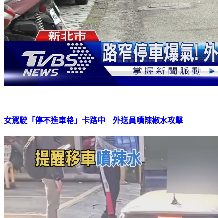
女駕駛「停不進車格」卡路中 外送員噴辣椒水攻擊