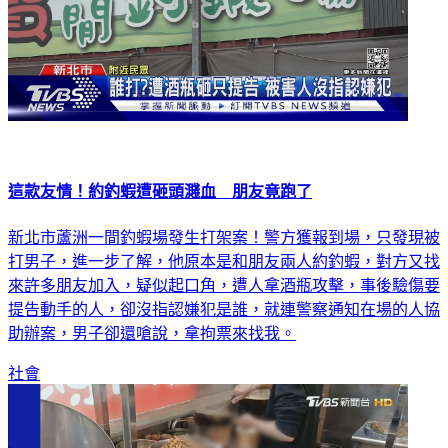
這款友情！約釣蝦遭砸頭濺血 朋友竟跑了
新北市蘆洲一間釣蝦場發生打架案！警方獲報到場，只發現被
打男子，進一步了解，他原本是和朋友兩人約釣蝦，對方又找
來許多朋友加入，疑似起口角，遭人拿酒瓶攻擊，事後驗傷要
提告動手的人，卻沒指認嫌犯是誰，就連警察通知在場的人協
助辦案，男子卻還嗆說，拿拘票來找我。
社會