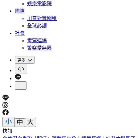
娛樂電影院
國際
川普對等關稅
全球必讀
社會
毒駕連爆
警察愛無限
更多
快訊