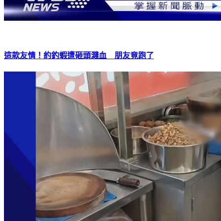
這款友情！約釣蝦遭砸頭濺血 朋友竟跑了