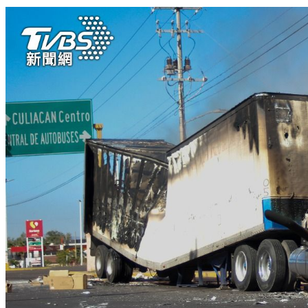
談判爆衝突！欠2千元沒還 男遭持刀刺傷