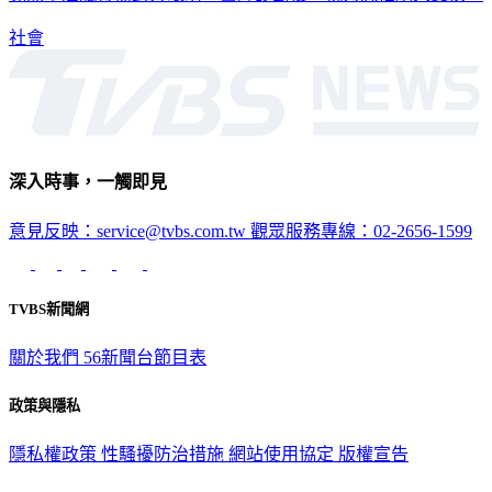
竟然拿酒瓶打傷對方眼睛，醫師診斷後，視力恐怕永久受損。
社會
深入時事，一觸即見
意見反映：service@tvbs.com.tw
觀眾服務專線：02-2656-1599
TVBS新聞網
關於我們
56新聞台節目表
政策與隱私
隱私權政策
性騷擾防治措施
網站使用協定
版權宣告