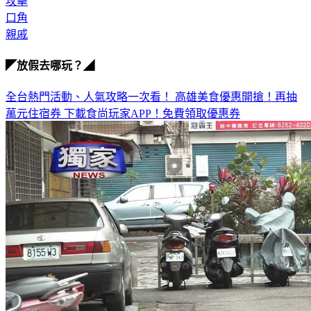
衝突
攻擊
口角
親戚
◤放假去哪玩？◢
全台熱門活動、人氣攻略一次看！
高雄美食優惠開搶！再抽
萬元住宿券
下載食尚玩家APP！免費領取優惠券