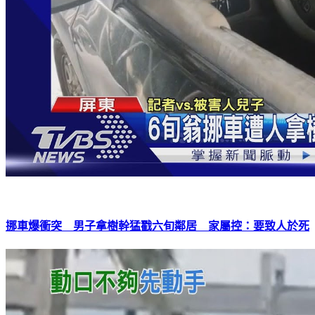
挪車爆衝突 男子拿樹幹猛戳六旬鄰居 家屬控：要致人於死