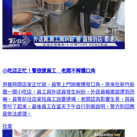
小吃店正忙！警欲逮員工 老闆不解爆口角
用餐時間店家正忙碌，員警上門辦案爆發口角，原來在新竹新
豐一間小吃店，員工與外送員發生糾紛，外送員報案說遭到恐
嚇，員警前往店家找員工說要逮捕，老闆認為影響生意，與員
警吵了起來，最後員工在當天下午自行到案說明，警方則回應
是依法處理。
社會