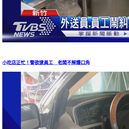
小吃店正忙！警欲逮員工 老闆不解爆口角